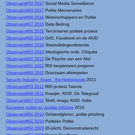
Observant#70 2017
Social Media Surveillance
Observant#69 2017
Politie Mercenaries
Observant#68 2016
Wetenschappers en Politie
Observant#67 2015
Data Bedrog
Observant#66 2015
Terroriseren politiek protest
Observant#65 2014
G4S, Facebook en de AIVD
Observant#64 2014
Vreemdelingendetentie
Observant#63 2013
Ideologische orde, Chiquita
Observant#62 2012
De Psyche van een Mol
Observant#61 2012
RID bespioneert jongeren
Observant#60 2012
Duurzaam afwimpelen
Security Industry: Israel - the Netherlands
2011
Observant#59 2011
RID protest Twente
Observant#58 2011
Kraaijer, AIVD, De Telegraaf
Observant#57 2011
Shell, imago AIVD, India
Europese politie en Justitie Infozine
2010
Observant#56 2010
Ochtendgloren, politie phishing
Observant#55 2010
Politieke Politie
Observant#54 2009
ID-plicht, Demonstratierecht