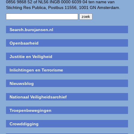
0856 9868 52 of NL56 INGB 0000 6039 04 ten name van
Stichting Res Publica, Postbus 11556, 1001 GN Amsterdam.
Search.burojansen.nl
Openbaarheid
Justitie en Veiligheid
Inlichtingen en Terrorisme
Nieuwsblog
Nationaal Veiligheidsarchief
Troepenbewegingen
Crowddigging