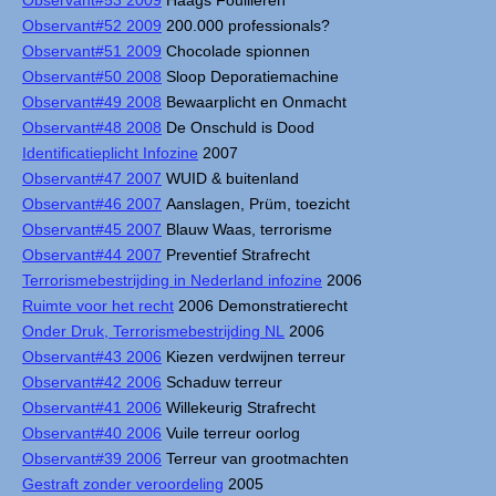
Observant#53 2009
Haags Fouilleren
Observant#52 2009
200.000 professionals?
Observant#51 2009
Chocolade spionnen
Observant#50 2008
Sloop Deporatiemachine
Observant#49 2008
Bewaarplicht en Onmacht
Observant#48 2008
De Onschuld is Dood
Identificatieplicht Infozine
2007
Observant#47 2007
WUID & buitenland
Observant#46 2007
Aanslagen, Prüm, toezicht
Observant#45 2007
Blauw Waas, terrorisme
Observant#44 2007
Preventief Strafrecht
Terrorismebestrijding in Nederland infozine
2006
Ruimte voor het recht
2006 Demonstratierecht
Onder Druk, Terrorismebestrijding NL
2006
Observant#43 2006
Kiezen verdwijnen terreur
Observant#42 2006
Schaduw terreur
Observant#41 2006
Willekeurig Strafrecht
Observant#40 2006
Vuile terreur oorlog
Observant#39 2006
Terreur van grootmachten
Gestraft zonder veroordeling
2005