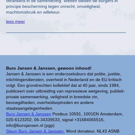
verankerd in de samenleving. Wetten bieden de burgers in
principe bescherming tegen onrecht, onveiligheid,
machtsmisbruik en willekeur.
lees meer
Buro Jansen & Janssen, gewoon inhoud!
Jansen & Janssen is een onderzoeksburo dat politie, justitie,
inlichtingendiensten, overheid in Nederland en de EU kritisch
volgt. Een grondrechten kollektief dat al 40 jaar, sinds 1984,
publiceert over uitbreiding van repressieve wetgeving, publiek-
private samenwerking, veiligheid in breedste zin,
bevoegdheden, overheidsoptreden en andere
staatsaangelegenheden.
Buro Jansen & Janssen
Postbus 10591, 1001EN Amsterdam,
020-6123202, 06-34339533, signal +31684065516,
info@burojansen.nl (pgp)
Steun Buro Jansen & Janssen.
Word donateur, NL43 ASNB