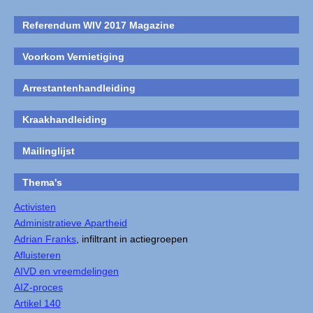
Referendum WIV 2017 Magazine
Voorkom Vernietiging
Arrestantenhandleiding
Kraakhandleiding
Mailinglijst
Thema's
Activisten
Administratieve Apartheid
Adrian Franks
, infiltrant in actiegroepen
Afluisteren
AIVD en vreemdelingen
AIZ-proces
Artikel 140