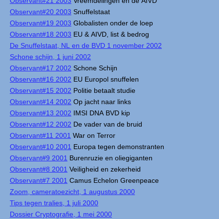
Observant#21 2003
Vreemdelingen en de AIVD
Observant#20 2003
Snuffelstaat
Observant#19 2003
Globalisten onder de loep
Observant#18 2003
EU & AIVD, list & bedrog
De Snuffelstaat, NL en de BVD 1 november 2002
Schone schijn, 1 juni 2002
Observant#17 2002
Schone Schijn
Observant#16 2002
EU Europol snuffelen
Observant#15 2002
Politie betaalt studie
Observant#14 2002
Op jacht naar links
Observant#13 2002
IMSI DNA BVD kip
Observant#12 2002
De vader van de bruid
Observant#11 2001
War on Terror
Observant#10 2001
Europa tegen demonstranten
Observant#9 2001
Burenruzie en oliegiganten
Observant#8 2001
Veiligheid en zekerheid
Observant#7 2001
Camus Echelon Greenpeace
Zoom, cameratoezicht, 1 augustus 2000
Tips tegen tralies, 1 juli 2000
Dossier Cryptografie, 1 mei 2000