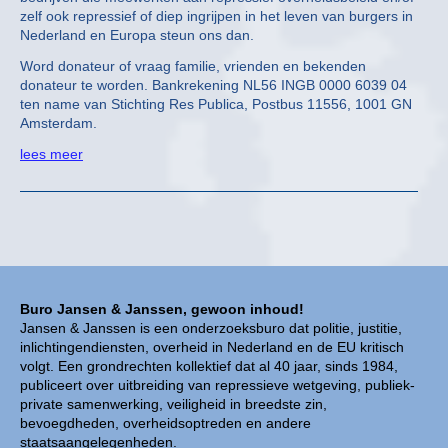
zelf ook repressief of diep ingrijpen in het leven van burgers in
Nederland en Europa steun ons dan.
Word donateur of vraag familie, vrienden en bekenden
donateur te worden. Bankrekening NL56 INGB 0000 6039 04
ten name van Stichting Res Publica, Postbus 11556, 1001 GN
Amsterdam.
lees meer
Buro Jansen & Janssen, gewoon inhoud!
Jansen & Janssen is een onderzoeksburo dat politie, justitie,
inlichtingendiensten, overheid in Nederland en de EU kritisch
volgt. Een grondrechten kollektief dat al 40 jaar, sinds 1984,
publiceert over uitbreiding van repressieve wetgeving, publiek-
private samenwerking, veiligheid in breedste zin,
bevoegdheden, overheidsoptreden en andere
staatsaangelegenheden.