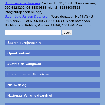
Buro Jansen & Janssen
Postbus 10591, 1001EN Amsterdam,
020-6123202, 06-34339533, signal +31684065516,
info@burojansen.nl (pgp)
Steun Buro Jansen & Janssen.
Word donateur, NL43 ASNB
0856 9868 52 of NL56 INGB 0000 6039 04 ten name van
Stichting Res Publica, Postbus 11556, 1001 GN Amsterdam.
Search.burojansen.nl
Openbaarheid
Justitie en Veiligheid
Inlichtingen en Terrorisme
Nieuwsblog
Nationaal Veiligheidsarchief