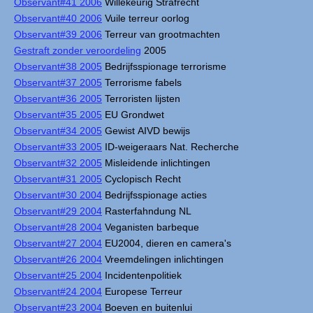
Observant#41 2006
Willekeurig Strafrecht
Observant#40 2006
Vuile terreur oorlog
Observant#39 2006
Terreur van grootmachten
Gestraft zonder veroordeling
2005
Observant#38 2005
Bedrijfsspionage terrorisme
Observant#37 2005
Terrorisme fabels
Observant#36 2005
Terroristen lijsten
Observant#35 2005
EU Grondwet
Observant#34 2005
Gewist AIVD bewijs
Observant#33 2005
ID-weigeraars Nat. Recherche
Observant#32 2005
Misleidende inlichtingen
Observant#31 2005
Cyclopisch Recht
Observant#30 2004
Bedrijfsspionage acties
Observant#29 2004
Rasterfahndung NL
Observant#28 2004
Veganisten barbeque
Observant#27 2004
EU2004, dieren en camera's
Observant#26 2004
Vreemdelingen inlichtingen
Observant#25 2004
Incidentenpolitiek
Observant#24 2004
Europese Terreur
Observant#23 2004
Boeven en buitenlui