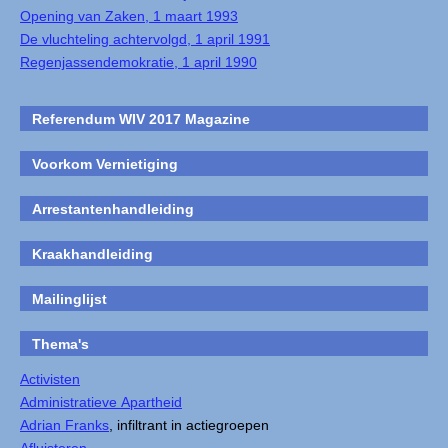
Opening van Zaken, 1 maart 1993
De vluchteling achtervolgd, 1 april 1991
Regenjassendemokratie, 1 april 1990
Referendum WIV 2017 Magazine
Voorkom Vernietiging
Arrestantenhandleiding
Kraakhandleiding
Mailinglijst
Thema's
Activisten
Administratieve Apartheid
Adrian Franks
, infiltrant in actiegroepen