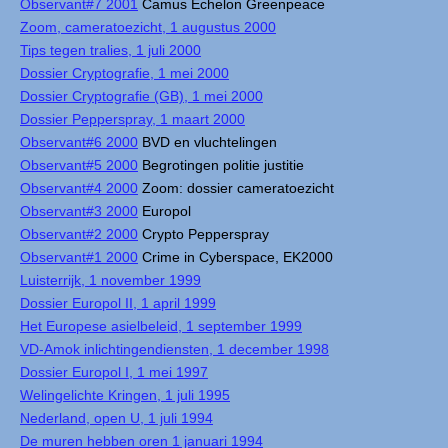
Observant#7 2001
Camus Echelon Greenpeace
Zoom, cameratoezicht, 1 augustus 2000
Tips tegen tralies, 1 juli 2000
Dossier Cryptografie, 1 mei 2000
Dossier Cryptografie (GB), 1 mei 2000
Dossier Pepperspray, 1 maart 2000
Observant#6 2000
BVD en vluchtelingen
Observant#5 2000
Begrotingen politie justitie
Observant#4 2000
Zoom: dossier cameratoezicht
Observant#3 2000
Europol
Observant#2 2000
Crypto Pepperspray
Observant#1 2000
Crime in Cyberspace, EK2000
Luisterrijk, 1 november 1999
Dossier Europol II, 1 april 1999
Het Europese asielbeleid, 1 september 1999
VD-Amok inlichtingendiensten, 1 december 1998
Dossier Europol I, 1 mei 1997
Welingelichte Kringen, 1 juli 1995
Nederland, open U, 1 juli 1994
De muren hebben oren 1 januari 1994