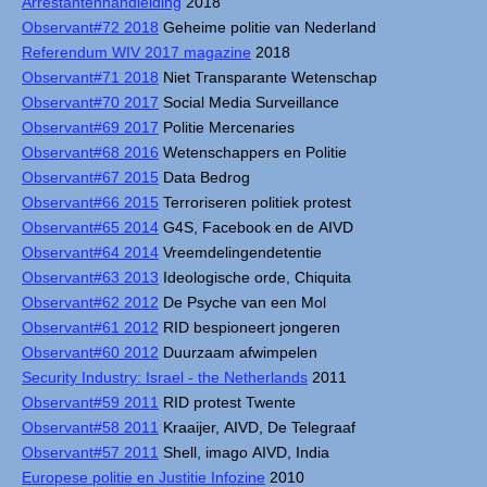
Arrestantenhandleiding
2018
Observant#72 2018
Geheime politie van Nederland
Referendum WIV 2017 magazine
2018
Observant#71 2018
Niet Transparante Wetenschap
Observant#70 2017
Social Media Surveillance
Observant#69 2017
Politie Mercenaries
Observant#68 2016
Wetenschappers en Politie
Observant#67 2015
Data Bedrog
Observant#66 2015
Terroriseren politiek protest
Observant#65 2014
G4S, Facebook en de AIVD
Observant#64 2014
Vreemdelingendetentie
Observant#63 2013
Ideologische orde, Chiquita
Observant#62 2012
De Psyche van een Mol
Observant#61 2012
RID bespioneert jongeren
Observant#60 2012
Duurzaam afwimpelen
Security Industry: Israel - the Netherlands
2011
Observant#59 2011
RID protest Twente
Observant#58 2011
Kraaijer, AIVD, De Telegraaf
Observant#57 2011
Shell, imago AIVD, India
Europese politie en Justitie Infozine
2010