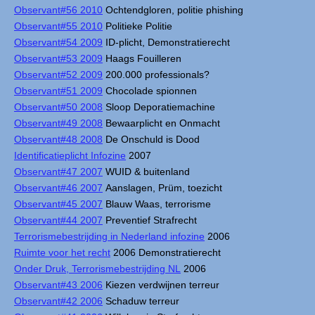
Observant#56 2010
Ochtendgloren, politie phishing
Observant#55 2010
Politieke Politie
Observant#54 2009
ID-plicht, Demonstratierecht
Observant#53 2009
Haags Fouilleren
Observant#52 2009
200.000 professionals?
Observant#51 2009
Chocolade spionnen
Observant#50 2008
Sloop Deporatiemachine
Observant#49 2008
Bewaarplicht en Onmacht
Observant#48 2008
De Onschuld is Dood
Identificatieplicht Infozine
2007
Observant#47 2007
WUID & buitenland
Observant#46 2007
Aanslagen, Prüm, toezicht
Observant#45 2007
Blauw Waas, terrorisme
Observant#44 2007
Preventief Strafrecht
Terrorismebestrijding in Nederland infozine
2006
Ruimte voor het recht
2006 Demonstratierecht
Onder Druk, Terrorismebestrijding NL
2006
Observant#43 2006
Kiezen verdwijnen terreur
Observant#42 2006
Schaduw terreur