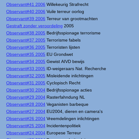
Observant#41 2006
Willekeurig Strafrecht
Observant#40 2006
Vuile terreur oorlog
Observant#39 2006
Terreur van grootmachten
Gestraft zonder veroordeling
2005
Observant#38 2005
Bedrijfsspionage terrorisme
Observant#37 2005
Terrorisme fabels
Observant#36 2005
Terroristen lijsten
Observant#35 2005
EU Grondwet
Observant#34 2005
Gewist AIVD bewijs
Observant#33 2005
ID-weigeraars Nat. Recherche
Observant#32 2005
Misleidende inlichtingen
Observant#31 2005
Cyclopisch Recht
Observant#30 2004
Bedrijfsspionage acties
Observant#29 2004
Rasterfahndung NL
Observant#28 2004
Veganisten barbeque
Observant#27 2004
EU2004, dieren en camera's
Observant#26 2004
Vreemdelingen inlichtingen
Observant#25 2004
Incidentenpolitiek
Observant#24 2004
Europese Terreur