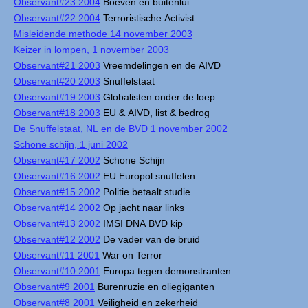
Observant#23 2004
Boeven en buitenlui
Observant#22 2004
Terroristische Activist
Misleidende methode 14 november 2003
Keizer in lompen, 1 november 2003
Observant#21 2003
Vreemdelingen en de AIVD
Observant#20 2003
Snuffelstaat
Observant#19 2003
Globalisten onder de loep
Observant#18 2003
EU & AIVD, list & bedrog
De Snuffelstaat, NL en de BVD 1 november 2002
Schone schijn, 1 juni 2002
Observant#17 2002
Schone Schijn
Observant#16 2002
EU Europol snuffelen
Observant#15 2002
Politie betaalt studie
Observant#14 2002
Op jacht naar links
Observant#13 2002
IMSI DNA BVD kip
Observant#12 2002
De vader van de bruid
Observant#11 2001
War on Terror
Observant#10 2001
Europa tegen demonstranten
Observant#9 2001
Burenruzie en oliegiganten
Observant#8 2001
Veiligheid en zekerheid