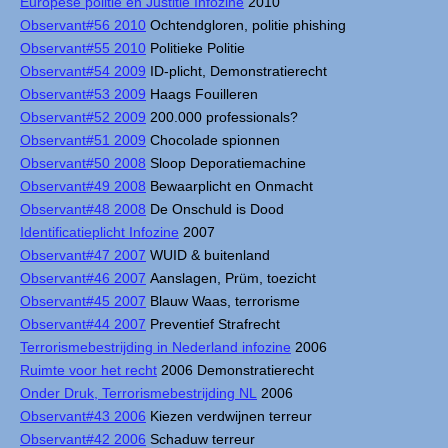
Europese politie en Justitie Infozine
2010
Observant#56 2010
Ochtendgloren, politie phishing
Observant#55 2010
Politieke Politie
Observant#54 2009
ID-plicht, Demonstratierecht
Observant#53 2009
Haags Fouilleren
Observant#52 2009
200.000 professionals?
Observant#51 2009
Chocolade spionnen
Observant#50 2008
Sloop Deporatiemachine
Observant#49 2008
Bewaarplicht en Onmacht
Observant#48 2008
De Onschuld is Dood
Identificatieplicht Infozine
2007
Observant#47 2007
WUID & buitenland
Observant#46 2007
Aanslagen, Prüm, toezicht
Observant#45 2007
Blauw Waas, terrorisme
Observant#44 2007
Preventief Strafrecht
Terrorismebestrijding in Nederland infozine
2006
Ruimte voor het recht
2006 Demonstratierecht
Onder Druk, Terrorismebestrijding NL
2006
Observant#43 2006
Kiezen verdwijnen terreur
Observant#42 2006
Schaduw terreur