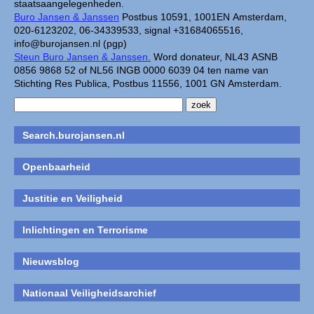
staatsaangelegenheden.
Buro Jansen & Janssen
Postbus 10591, 1001EN Amsterdam,
020-6123202, 06-34339533, signal +31684065516,
info@burojansen.nl (pgp)
Steun Buro Jansen & Janssen.
Word donateur, NL43 ASNB
0856 9868 52 of NL56 INGB 0000 6039 04 ten name van
Stichting Res Publica, Postbus 11556, 1001 GN Amsterdam.
Search.burojansen.nl
Openbaarheid
Justitie en Veiligheid
Inlichtingen en Terrorisme
Nieuwsblog
Nationaal Veiligheidsarchief