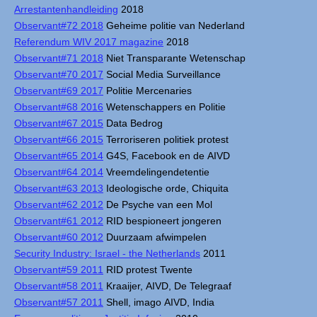
Arrestantenhandleiding
2018
Observant#72 2018
Geheime politie van Nederland
Referendum WIV 2017 magazine
2018
Observant#71 2018
Niet Transparante Wetenschap
Observant#70 2017
Social Media Surveillance
Observant#69 2017
Politie Mercenaries
Observant#68 2016
Wetenschappers en Politie
Observant#67 2015
Data Bedrog
Observant#66 2015
Terroriseren politiek protest
Observant#65 2014
G4S, Facebook en de AIVD
Observant#64 2014
Vreemdelingendetentie
Observant#63 2013
Ideologische orde, Chiquita
Observant#62 2012
De Psyche van een Mol
Observant#61 2012
RID bespioneert jongeren
Observant#60 2012
Duurzaam afwimpelen
Security Industry: Israel - the Netherlands
2011
Observant#59 2011
RID protest Twente
Observant#58 2011
Kraaijer, AIVD, De Telegraaf
Observant#57 2011
Shell, imago AIVD, India