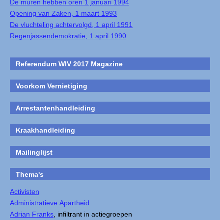
De muren hebben oren 1 januari 1994
Opening van Zaken, 1 maart 1993
De vluchteling achtervolgd, 1 april 1991
Regenjassendemokratie, 1 april 1990
Referendum WIV 2017 Magazine
Voorkom Vernietiging
Arrestantenhandleiding
Kraakhandleiding
Mailinglijst
Thema's
Activisten
Administratieve Apartheid
Adrian Franks
, infiltrant in actiegroepen