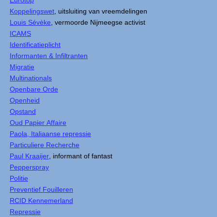
Eurotop
Koppelingswet
, uitsluiting van vreemdelingen
Louis Sévèke
, vermoorde Nijmeegse activist
ICAMS
Identificatieplicht
Informanten & Infiltranten
Migratie
Multinationals
Openbare Orde
Openheid
Opstand
Oud Papier Affaire
Paola, Italiaanse repressie
Particuliere Recherche
Paul Kraaijer
, informant of fantast
Pepperspray
Politie
Preventief Fouilleren
RCID Kennemerland
Repressie