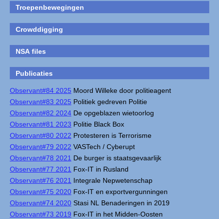
Troepenbewegingen
Crowddigging
NSA files
Publicaties
Observant#84 2025
Moord Willeke door politieagent
Observant#83 2025
Politiek gedreven Politie
Observant#82 2024
De opgeblazen wietoorlog
Observant#81 2023
Politie Black Box
Observant#80 2022
Protesteren is Terrorisme
Observant#79 2022
VASTech / Cyberupt
Observant#78 2021
De burger is staatsgevaarlijk
Observant#77 2021
Fox-IT in Rusland
Observant#76 2021
Integrale Nepwetenschap
Observant#75 2020
Fox-IT en exportvergunningen
Observant#74 2020
Stasi NL Benaderingen in 2019
Observant#73 2019
Fox-IT in het Midden-Oosten