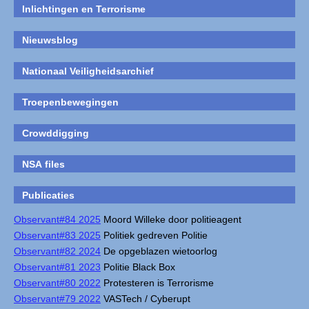
Inlichtingen en Terrorisme
Nieuwsblog
Nationaal Veiligheidsarchief
Troepenbewegingen
Crowddigging
NSA files
Publicaties
Observant#84 2025
Moord Willeke door politieagent
Observant#83 2025
Politiek gedreven Politie
Observant#82 2024
De opgeblazen wietoorlog
Observant#81 2023
Politie Black Box
Observant#80 2022
Protesteren is Terrorisme
Observant#79 2022
VASTech / Cyberupt