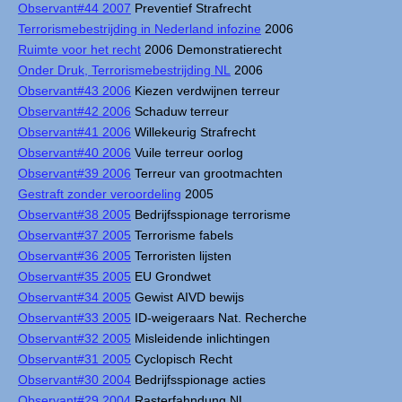
Observant#44 2007
Preventief Strafrecht
Terrorismebestrijding in Nederland infozine
2006
Ruimte voor het recht
2006 Demonstratierecht
Onder Druk, Terrorismebestrijding NL
2006
Observant#43 2006
Kiezen verdwijnen terreur
Observant#42 2006
Schaduw terreur
Observant#41 2006
Willekeurig Strafrecht
Observant#40 2006
Vuile terreur oorlog
Observant#39 2006
Terreur van grootmachten
Gestraft zonder veroordeling
2005
Observant#38 2005
Bedrijfsspionage terrorisme
Observant#37 2005
Terrorisme fabels
Observant#36 2005
Terroristen lijsten
Observant#35 2005
EU Grondwet
Observant#34 2005
Gewist AIVD bewijs
Observant#33 2005
ID-weigeraars Nat. Recherche
Observant#32 2005
Misleidende inlichtingen
Observant#31 2005
Cyclopisch Recht
Observant#30 2004
Bedrijfsspionage acties
Observant#29 2004
Rasterfahndung NL