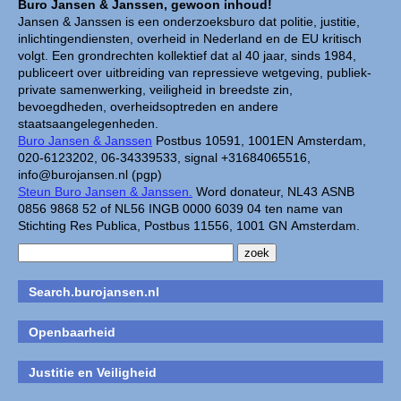
Buro Jansen & Janssen, gewoon inhoud!
Jansen & Janssen is een onderzoeksburo dat politie, justitie,
inlichtingendiensten, overheid in Nederland en de EU kritisch
volgt. Een grondrechten kollektief dat al 40 jaar, sinds 1984,
publiceert over uitbreiding van repressieve wetgeving, publiek-
private samenwerking, veiligheid in breedste zin,
bevoegdheden, overheidsoptreden en andere
staatsaangelegenheden.
Buro Jansen & Janssen
Postbus 10591, 1001EN Amsterdam,
020-6123202, 06-34339533, signal +31684065516,
info@burojansen.nl (pgp)
Steun Buro Jansen & Janssen.
Word donateur, NL43 ASNB
0856 9868 52 of NL56 INGB 0000 6039 04 ten name van
Stichting Res Publica, Postbus 11556, 1001 GN Amsterdam.
Search.burojansen.nl
Openbaarheid
Justitie en Veiligheid