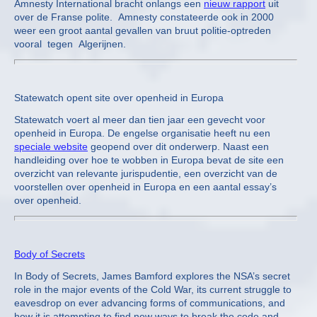
Amnesty International bracht onlangs een
nieuw rapport
uit
over de Franse polite. Amnesty constateerde ook in 2000
weer een groot aantal gevallen van bruut politie-optreden
vooral tegen Algerijnen.
Statewatch opent site over openheid in Europa
Statewatch voert al meer dan tien jaar een gevecht voor
openheid in Europa. De engelse organisatie heeft nu een
speciale website
geopend over dit onderwerp. Naast een
handleiding over hoe te wobben in Europa bevat de site een
overzicht van relevante jurispudentie, een overzicht van de
voorstellen over openheid in Europa en een aantal essay’s
over openheid.
Body of Secrets
In Body of Secrets, James Bamford explores the NSA’s secret
role in the major events of the Cold War, its current struggle to
eavesdrop on ever advancing forms of communications, and
how it is attempting to find new ways to break the code and