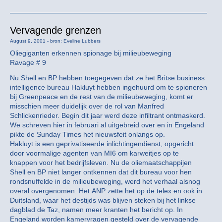
Vervagende grenzen
August 9, 2001 - bron: Eveline Lubbers
Oliegiganten erkennen spionage bij milieubeweging
Ravage # 9
Nu Shell en BP hebben toegegeven dat ze het Britse business
intelligence bureau Hakluyt hebben ingehuurd om te spioneren
bij Greenpeace en de rest van de milieubeweging, komt er
misschien meer duidelijk over de rol van Manfred
Schlickenrieder. Begin dit jaar werd deze infiltrant ontmaskerd.
We schreven hier in februari al uitgebreid over en in Engeland
pikte de Sunday Times het nieuwsfeit onlangs op.
Hakluyt is een geprivatiseerde inlichtingendienst, opgericht
door voormalige agenten van MI6 om karweitjes op te
knappen voor het bedrijfsleven. Nu de oliemaatschappijen
Shell en BP niet langer ontkennen dat dit bureau voor hen
rondsnuffelde in de milieubeweging, werd het verhaal alsnog
overal overgenomen. Het ANP zette het op de telex en ook in
Duitsland, waar het destijds was blijven steken bij het linkse
dagblad de Taz, namen meer kranten het bericht op. In
Engeland worden kamervragen gesteld over de vervagende