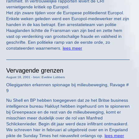
rammelt. In vertrouwelijke rapporten levert de CRI
vernietigende kritiek op Europol.
Het zijn zware tijden voor de Europese politiedienst Europol.
Enkele weken geleden werd een Europol-medewerker met zijn
handen in de kas betrapt. Een arrestatieteam van politie
Haaglanden lichtte de Fransman van zijn bed en zette hem
vast op verdenking van grootschalige fraude en valsheid in
geschrifte. Een politieke ramp van de eerste orde, zo
constateerden waarnemers.
lees meer
Vervagende grenzen
August 18, 2001 - bron: Eveline Lubbers
Oliegiganten erkennen spionage bij milieubeweging, Ravage #
9
Nu Shell en BP hebben toegegeven dat ze het Britse business
intelligence bureau Hakluyt hebben ingehuurd om te spioneren
bij Greenpeace en de rest van de milieubeweging, komt er
misschien meer duidelijk over de rol van Manfred
Schlickenrieder. Begin dit jaar werd deze infiltrant ontmaskerd.
We schreven hier in februari al uitgebreid over en in Engeland
pikte de Sunday Times het nieuwsfeit onlangs op.
lees meer