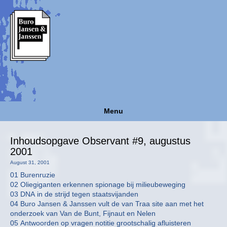
Menu
Inhoudsopgave Observant #9, augustus
2001
August 31, 2001
01 Burenruzie
02 Oliegiganten erkennen spionage bij milieubeweging
03 DNA in de strijd tegen staatsvijanden
04 Buro Jansen & Janssen vult de van Traa site aan met het
onderzoek van Van de Bunt, Fijnaut en Nelen
05 Antwoorden op vragen notitie grootschalig afluisteren