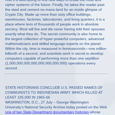
cipher systems of the future. Finally, he takes the reader past
the steel and cement no-mans-land for an inside glimpse of
Crypto City. Made up more than sixty office buildings,
warehouses, factories, laboratories, and living quarters, it is a
place where tens of thousands of people work in absolute
secrecy. Most will live and die never having told their spouses
exactly what they do. The secret community is also home to
the largest collection of hyper-powerful computers, advanced
mathematicians and skilled language experts on the planet.
Within the city, time is measured in femtoseconds—one million
billionth of a second, and scientists work in secret to develop
computers capable of performing more than one septillion
(1,000,000,000,000,000,000,000,000) operations every
second.
STATE HISTORIANS CONCLUDE U.S. PASSED NAMES OF
COMMUNISTS TO INDONESIAN ARMY, WHICH KILLED AT
LEAST 105,000 IN 1965-66
WASHINGTON, D.C., 27 July – George Washington
University’s National Security Archive today posted on the Web
one of two State Department documentary histories
whose