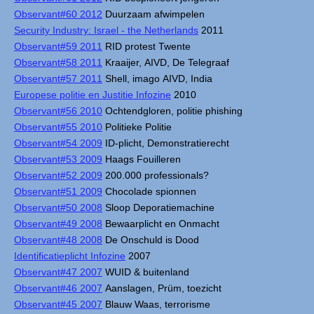
Observant#60 2012
Duurzaam afwimpelen
Security Industry: Israel - the Netherlands
2011
Observant#59 2011
RID protest Twente
Observant#58 2011
Kraaijer, AIVD, De Telegraaf
Observant#57 2011
Shell, imago AIVD, India
Europese politie en Justitie Infozine
2010
Observant#56 2010
Ochtendgloren, politie phishing
Observant#55 2010
Politieke Politie
Observant#54 2009
ID-plicht, Demonstratierecht
Observant#53 2009
Haags Fouilleren
Observant#52 2009
200.000 professionals?
Observant#51 2009
Chocolade spionnen
Observant#50 2008
Sloop Deporatiemachine
Observant#49 2008
Bewaarplicht en Onmacht
Observant#48 2008
De Onschuld is Dood
Identificatieplicht Infozine
2007
Observant#47 2007
WUID & buitenland
Observant#46 2007
Aanslagen, Prüm, toezicht
Observant#45 2007
Blauw Waas, terrorisme