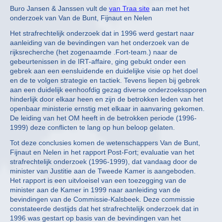
Buro Jansen & Janssen vult de
van Traa site
aan met het
onderzoek van Van de Bunt, Fijnaut en Nelen
Het strafrechtelijk onderzoek dat in 1996 werd gestart naar
aanleiding van de bevindingen van het onderzoek van de
rijksrecherche (het zogenaamde .Fort-team.) naar de
gebeurtenissen in de IRT-affaire, ging gebukt onder een
gebrek aan een eensluidende en duidelijke visie op het doel
en de te volgen strategie en tactiek. Tevens liepen bij gebrek
aan een duidelijk eenhoofdig gezag diverse onderzoekssporen
hinderlijk door elkaar heen en zijn de betrokken leden van het
openbaar ministerie ernstig met elkaar in aanvaring gekomen.
De leiding van het OM heeft in de betrokken periode (1996-
1999) deze conflicten te lang op hun beloop gelaten.
Tot deze conclusies komen de wetenschappers Van de Bunt,
Fijnaut en Nelen in het rapport Post-Fort; evaluatie van het
strafrechtelijk onderzoek (1996-1999), dat vandaag door de
minister van Justitie aan de Tweede Kamer is aangeboden.
Het rapport is een uitvloeisel van een toezegging van de
minister aan de Kamer in 1999 naar aanleiding van de
bevindingen van de Commissie-Kalsbeek. Deze commissie
constateerde destijds dat het strafrechtelijk onderzoek dat in
1996 was gestart op basis van de bevindingen van het