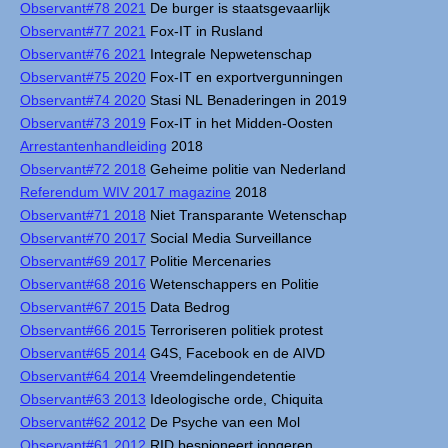
Observant#78 2021
De burger is staatsgevaarlijk
Observant#77 2021
Fox-IT in Rusland
Observant#76 2021
Integrale Nepwetenschap
Observant#75 2020
Fox-IT en exportvergunningen
Observant#74 2020
Stasi NL Benaderingen in 2019
Observant#73 2019
Fox-IT in het Midden-Oosten
Arrestantenhandleiding
2018
Observant#72 2018
Geheime politie van Nederland
Referendum WIV 2017 magazine
2018
Observant#71 2018
Niet Transparante Wetenschap
Observant#70 2017
Social Media Surveillance
Observant#69 2017
Politie Mercenaries
Observant#68 2016
Wetenschappers en Politie
Observant#67 2015
Data Bedrog
Observant#66 2015
Terroriseren politiek protest
Observant#65 2014
G4S, Facebook en de AIVD
Observant#64 2014
Vreemdelingendetentie
Observant#63 2013
Ideologische orde, Chiquita
Observant#62 2012
De Psyche van een Mol
Observant#61 2012
RID bespioneert jongeren