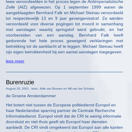
twee veroordeelden in het proces tegen de
Antiimperialistische
Zelle
(AIZ) afgewezen. Op 1 september 1999 waren de
aangeklaagden Bernhard Falk en Michael Steinau veroordeeld
tot respectievelijk 13 en 9 jaar gevangenisstraf. Ze werden
veroordeeld voor diverse pogingen tot moord in samenhang
met aanslagen waarbij springstof werd gebruikt, en het
voorbereiden van een aanslag. Bernhard Falk heeft
gedurende het hele proces geweigerd verklaringen met
betrekking tot de aanklacht af te leggen. Michael Steinau heeft
zijn eigen betrokkenheid bij een aantal aanslagen toegegeven.
lees meer
Burenruzie
August 19, 2001 - bron: Jelle van Buuren en Wil van der Schans
de Groene Amsterdammer
Het botert niet tussen de Europese politiedienst Europol en
haar Nederlandse sparring partner de Centrale Recherche
Informatiedienst. Europol vindt dat de CRI te weinig informatie
doorsluist en niet thuis geeft als Europol haar diensten
aanbiedt. De CRI vindt omgekeerd dat Europol aan alle kanten