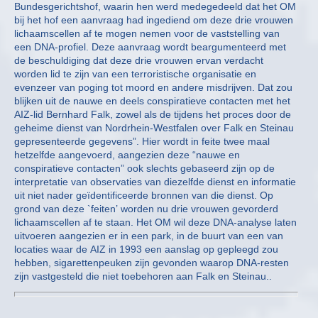
Bundesgerichtshof, waarin hen werd medegedeeld dat het OM
bij het hof een aanvraag had ingediend om deze drie vrouwen
lichaamscellen af te mogen nemen voor de vaststelling van
een DNA-profiel. Deze aanvraag wordt beargumenteerd met
de beschuldiging dat deze drie vrouwen ervan verdacht
worden lid te zijn van een terroristische organisatie en
evenzeer van poging tot moord en andere misdrijven. Dat zou
blijken uit de nauwe en deels conspiratieve contacten met het
AIZ-lid Bernhard Falk, zowel als de tijdens het proces door de
geheime dienst van Nordrhein-Westfalen over Falk en Steinau
gepresenteerde gegevens”. Hier wordt in feite twee maal
hetzelfde aangevoerd, aangezien deze “nauwe en
conspiratieve contacten” ook slechts gebaseerd zijn op de
interpretatie van observaties van diezelfde dienst en informatie
uit niet nader geïdentificeerde bronnen van die dienst. Op
grond van deze `feiten’ worden nu drie vrouwen gevorderd
lichaamscellen af te staan. Het OM wil deze DNA-analyse laten
uitvoeren aangezien er in een park, in de buurt van een van
locaties waar de AIZ in 1993 een aanslag op gepleegd zou
hebben, sigarettenpeuken zijn gevonden waarop DNA-resten
zijn vastgesteld die niet toebehoren aan Falk en Steinau..