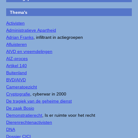
Thema's
Activisten
Administratieve Apartheid
Adrian Franks
, infiltrant in actiegroepen
Afluisteren
AIVD en vreemdelingen
AIZ-proces
Artikel 140
Buitenland
BVD/AIVD
Cameratoezicht
Cryptografie
, cyberwar in 2000
De tragiek van de geheime dienst
De zaak Bosio
Demonstratierecht
, Is er ruimte voor het recht
Dierenrechtenactivisten
DNA
Dossier CICI