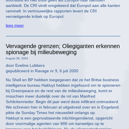
doorsluist en niet thuis geeft als Europol haar diensten
aanbiedt. De CRI vindt omgekeerd dat Europol aan alle kanten
rammelt. In vertrouwelijke rapporten levert de CRI
vernietigende kritiek op Europol.
lees meer
Vervagende grenzen; Oliegiganten erkennen
spionage bij milieubeweging
August 28, 2001
door Eveline Lubbers
gepubliceerd in Ravage nr 9, 6 juli 2000
Nu Shell en BP hebben toegegeven dat ze het Britse business
intelligence bureau Hakluyt hebben ingehuurd om te spioneren
bij Greenpeace en de rest van de milieubeweging, komt er
misschien meer duidelijk over de rol van Manfred
Schlickenrieder. Begin dit jaar werd deze infiltrant ontmaskerd.
We schreven hier in februari al uitgebreid over en in Engeland
pikte de Sunday Times het nieuwsfeit onlangs op.
Hakluyt is een geprivatiseerde inlichtingendienst, opgericht
door voormalige agenten van MI6 om karweitjes op te