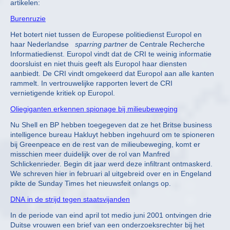
artikelen:
Burenruzie
Het botert niet tussen de Europese politiedienst Europol en
haar Nederlandse
sparring partner
de Centrale Recherche
Informatiedienst. Europol vindt dat de CRI te weinig informatie
doorsluist en niet thuis geeft als Europol haar diensten
aanbiedt. De CRI vindt omgekeerd dat Europol aan alle kanten
rammelt. In vertrouwelijke rapporten levert de CRI
vernietigende kritiek op Europol.
Oliegiganten erkennen spionage bij milieubeweging
Nu Shell en BP hebben toegegeven dat ze het Britse business
intelligence bureau Hakluyt hebben ingehuurd om te spioneren
bij Greenpeace en de rest van de milieubeweging, komt er
misschien meer duidelijk over de rol van Manfred
Schlickenrieder. Begin dit jaar werd deze infiltrant ontmaskerd.
We schreven hier in februari al uitgebreid over en in Engeland
pikte de Sunday Times het nieuwsfeit onlangs op.
DNA in de strijd tegen staatsvijanden
In de periode van eind april tot medio juni 2001 ontvingen drie
Duitse vrouwen een brief van een onderzoeksrechter bij het