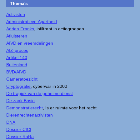
Thema's
Activisten
Administratieve Apartheid
Adrian Franks
, infiltrant in actiegroepen
Afluisteren
AIVD en vreemdelingen
AIZ-proces
Artikel 140
Buitenland
BVD/AIVD
Cameratoezicht
Cryptografie
, cyberwar in 2000
De tragiek van de geheime dienst
De zaak Bosio
Demonstratierecht
, Is er ruimte voor het recht
Dierenrechtenactivisten
DNA
Dossier CICI
Dossier RaRa