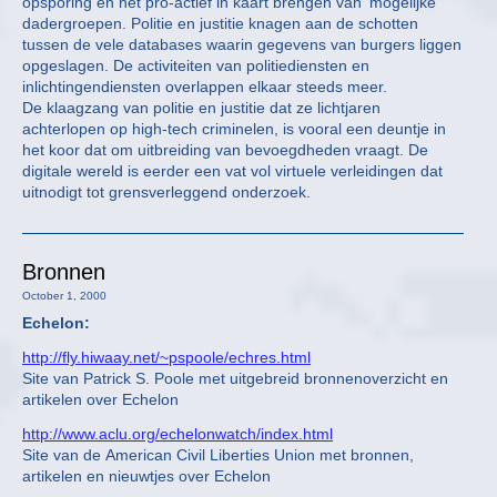
opsporing en het pro-actief in kaart brengen van ‘mogelijke’
dadergroepen. Politie en justitie knagen aan de schotten
tussen de vele databases waarin gegevens van burgers liggen
opgeslagen. De activiteiten van politiediensten en
inlichtingendiensten overlappen elkaar steeds meer.
De klaagzang van politie en justitie dat ze lichtjaren
achterlopen op high-tech criminelen, is vooral een deuntje in
het koor dat om uitbreiding van bevoegdheden vraagt. De
digitale wereld is eerder een vat vol virtuele verleidingen dat
uitnodigt tot grensverleggend onderzoek.
Bronnen
October 1, 2000
Echelon:
http://fly.hiwaay.net/~pspoole/echres.html
Site van Patrick S. Poole met uitgebreid bronnenoverzicht en
artikelen over Echelon
http://www.aclu.org/echelonwatch/index.html
Site van de American Civil Liberties Union met bronnen,
artikelen en nieuwtjes over Echelon