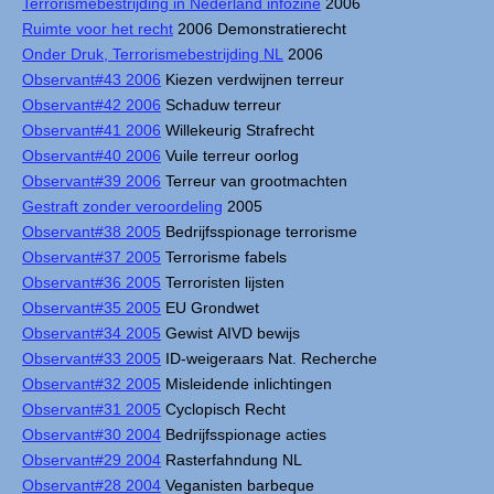
Terrorismebestrijding in Nederland infozine
2006
Ruimte voor het recht
2006 Demonstratierecht
Onder Druk, Terrorismebestrijding NL
2006
Observant#43 2006
Kiezen verdwijnen terreur
Observant#42 2006
Schaduw terreur
Observant#41 2006
Willekeurig Strafrecht
Observant#40 2006
Vuile terreur oorlog
Observant#39 2006
Terreur van grootmachten
Gestraft zonder veroordeling
2005
Observant#38 2005
Bedrijfsspionage terrorisme
Observant#37 2005
Terrorisme fabels
Observant#36 2005
Terroristen lijsten
Observant#35 2005
EU Grondwet
Observant#34 2005
Gewist AIVD bewijs
Observant#33 2005
ID-weigeraars Nat. Recherche
Observant#32 2005
Misleidende inlichtingen
Observant#31 2005
Cyclopisch Recht
Observant#30 2004
Bedrijfsspionage acties
Observant#29 2004
Rasterfahndung NL
Observant#28 2004
Veganisten barbeque