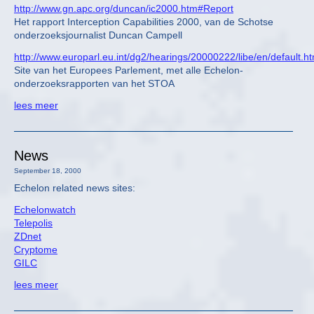
http://www.gn.apc.org/duncan/ic2000.htm#Report
Het rapport Interception Capabilities 2000, van de Schotse
onderzoeksjournalist Duncan Campell
http://www.europarl.eu.int/dg2/hearings/20000222/libe/en/default.h
Site van het Europees Parlement, met alle Echelon-
onderzoeksrapporten van het STOA
lees meer
News
September 18, 2000
Echelon related news sites:
Echelonwatch
Telepolis
ZDnet
Cryptome
GILC
lees meer