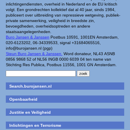
inlichtingendiensten, overheid in Nederland en de EU kritisch
volgt. Een grondrechten kollektief dat al 40 jaar, sinds 1984,
publiceert over uitbreiding van repressieve wetgeving, publiek-
private samenwerking, veiligheid in breedste zin,
bevoegdheden, overheidsoptreden en andere
staatsaangelegenheden.
Buro Jansen & Janssen
Postbus 10591, 1001EN Amsterdam,
020-6123202, 06-34339533, signal +31684065516,
info@burojansen.nl (pgp)
Steun Buro Jansen & Janssen.
Word donateur, NL43 ASNB
0856 9868 52 of NL56 INGB 0000 6039 04 ten name van
Stichting Res Publica, Postbus 11556, 1001 GN Amsterdam.
Search.burojansen.nl
Openbaarheid
Justitie en Veiligheid
Inlichtingen en Terrorisme