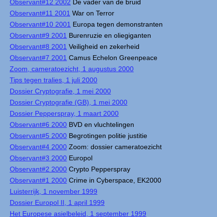
Observant#12 2002
De vader van de bruid
Observant#11 2001
War on Terror
Observant#10 2001
Europa tegen demonstranten
Observant#9 2001
Burenruzie en oliegiganten
Observant#8 2001
Veiligheid en zekerheid
Observant#7 2001
Camus Echelon Greenpeace
Zoom, cameratoezicht, 1 augustus 2000
Tips tegen tralies, 1 juli 2000
Dossier Cryptografie, 1 mei 2000
Dossier Cryptografie (GB), 1 mei 2000
Dossier Pepperspray, 1 maart 2000
Observant#6 2000
BVD en vluchtelingen
Observant#5 2000
Begrotingen politie justitie
Observant#4 2000
Zoom: dossier cameratoezicht
Observant#3 2000
Europol
Observant#2 2000
Crypto Pepperspray
Observant#1 2000
Crime in Cyberspace, EK2000
Luisterrijk, 1 november 1999
Dossier Europol II, 1 april 1999
Het Europese asielbeleid, 1 september 1999