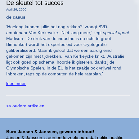
De sleutel tot succes
April 26, 2000
de casus
‘Hoelang kunnen jullie het nog rekken?’ vraagt BVD-
ambtenaar Van Kerkeycke. ‘Niet lang meer,’ zegt
special agent
Madison. ‘De druk van de industrie is nu echt te groot.
Binnenkort wordt het exportbeleid voor cryptografie
geliberaliseerd. Maar ik geloof dat we een aardig eind
gekomen zijn met tijdrekken.’ Van Kerkeycke knikt. ‘Australië
ligt ook goed op schema, hoorde ik gisteren, dankzij de
Olympische Spelen. In de EU is het zaakje ook vrijwel rond.
Inbreken, taps op de computer, de hele rataplan.’
lees meer
<< oudere artikelen
Buro Jansen & Janssen, gewoon inhoud!
Jansen & Janssen is een onderzoeksburo dat politie, justitie,