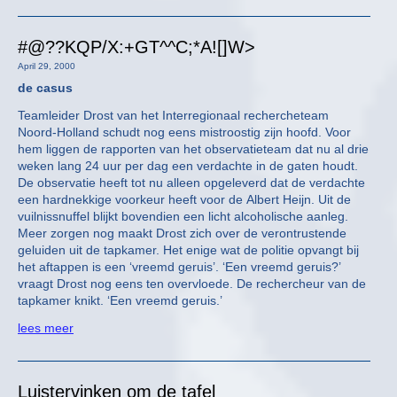
#@??KQP/X:+GT^^C;*A![]W>
April 29, 2000
de casus
Teamleider Drost van het Interregionaal rechercheteam
Noord-Holland schudt nog eens mistroostig zijn hoofd. Voor
hem liggen de rapporten van het observatieteam dat nu al drie
weken lang 24 uur per dag een verdachte in de gaten houdt.
De observatie heeft tot nu alleen opgeleverd dat de verdachte
een hardnekkige voorkeur heeft voor de Albert Heijn. Uit de
vuilnissnuffel blijkt bovendien een licht alcoholische aanleg.
Meer zorgen nog maakt Drost zich over de verontrustende
geluiden uit de tapkamer. Het enige wat de politie opvangt bij
het aftappen is een ‘vreemd geruis’. ‘Een vreemd geruis?’
vraagt Drost nog eens ten overvloede. De rechercheur van de
tapkamer knikt. ‘Een vreemd geruis.’
lees meer
Luistervinken om de tafel