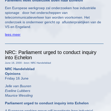
Parlement moet onderzoek doen naar Echelon
Een Europese werkgroep zal onderzoeken hoe industriële
spionage door het onderscheppen van
telecommunicatieverkeer kan worden voorkomen. Het
onderzoek is ondermeer gericht op afluisterpraktijken van de
VS en Engeland.
lees meer
NRC: Parliament urged to conduct inquiry
into Echelon
June 16, 2000 - bron: NRC Handelsblad
NRC Handelsblad
Opinions
Friday 16 June
Jelle van Buuren
Eveline Lubbers
Maurice Wessling
Parliament urged to conduct inquiry into Echelon
A European working group will investigate how industrial