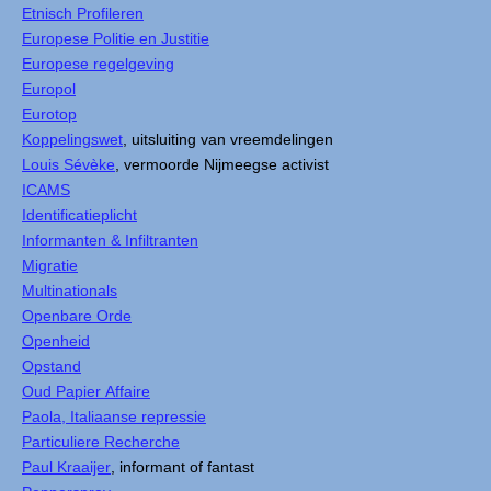
Etnisch Profileren
Europese Politie en Justitie
Europese regelgeving
Europol
Eurotop
Koppelingswet
, uitsluiting van vreemdelingen
Louis Sévèke
, vermoorde Nijmeegse activist
ICAMS
Identificatieplicht
Informanten & Infiltranten
Migratie
Multinationals
Openbare Orde
Openheid
Opstand
Oud Papier Affaire
Paola, Italiaanse repressie
Particuliere Recherche
Paul Kraaijer
, informant of fantast