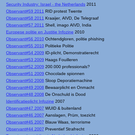
Security Industry: Israel - the Netherlands
2011
Observant#59 2011
RID protest Twente
Observant#58 2011
Kraaijer, AIVD, De Telegraaf
Observant#57 2011
Shell, imago AIVD, India
Europese politie en Justitie Infozine
2010
Observant#56 2010
Ochtendgloren, politie phishing
Observant#55 2010
Politieke Politie
Observant#54 2009
ID-plicht, Demonstratierecht
Observant#53 2009
Haags Fouilleren
Observant#52 2009
200.000 professionals?
Observant#51 2009
Chocolade spionnen
Observant#50 2008
Sloop Deporatiemachine
Observant#49 2008
Bewaarplicht en Onmacht
Observant#48 2008
De Onschuld is Dood
Identificatieplicht Infozine
2007
Observant#47 2007
WUID & buitenland
Observant#46 2007
Aanslagen, Prüm, toezicht
Observant#45 2007
Blauw Waas, terrorisme
Observant#44 2007
Preventief Strafrecht