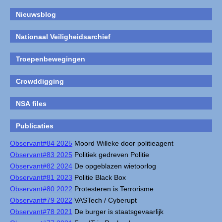
Nieuwsblog
Nationaal Veiligheidsarchief
Troepenbewegingen
Crowddigging
NSA files
Publicaties
Observant#84 2025
Moord Willeke door politieagent
Observant#83 2025
Politiek gedreven Politie
Observant#82 2024
De opgeblazen wietoorlog
Observant#81 2023
Politie Black Box
Observant#80 2022
Protesteren is Terrorisme
Observant#79 2022
VASTech / Cyberupt
Observant#78 2021
De burger is staatsgevaarlijk