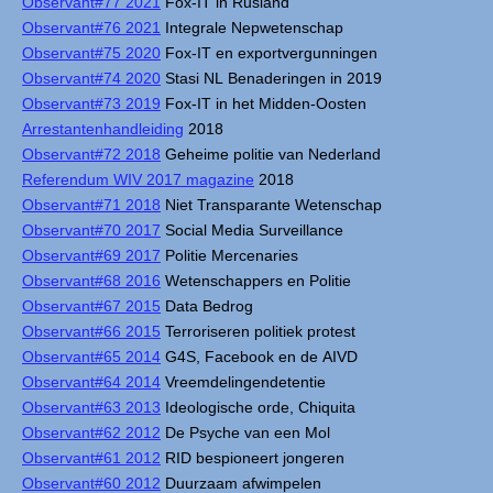
Observant#77 2021
Fox-IT in Rusland
Observant#76 2021
Integrale Nepwetenschap
Observant#75 2020
Fox-IT en exportvergunningen
Observant#74 2020
Stasi NL Benaderingen in 2019
Observant#73 2019
Fox-IT in het Midden-Oosten
Arrestantenhandleiding
2018
Observant#72 2018
Geheime politie van Nederland
Referendum WIV 2017 magazine
2018
Observant#71 2018
Niet Transparante Wetenschap
Observant#70 2017
Social Media Surveillance
Observant#69 2017
Politie Mercenaries
Observant#68 2016
Wetenschappers en Politie
Observant#67 2015
Data Bedrog
Observant#66 2015
Terroriseren politiek protest
Observant#65 2014
G4S, Facebook en de AIVD
Observant#64 2014
Vreemdelingendetentie
Observant#63 2013
Ideologische orde, Chiquita
Observant#62 2012
De Psyche van een Mol
Observant#61 2012
RID bespioneert jongeren
Observant#60 2012
Duurzaam afwimpelen