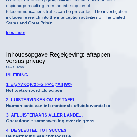
espionage resulting from the interception of
telecommunications traffic can be prevented. The investigation
includes research into the interception activities of The United
States and Great Britain.
lees meer
Inhoudsopgave Regelgeving: aftappen
versus privacy
May 1, 2000
INLEIDING
1. #@??KQP/X:+GT^^C;*A![]W>
Het toetsenbord als wapen
2. LUISTERVINKEN OM DE TAFEL
Harmonisatie van internationale afluistervereisten
3. AFLUISTERAARS ALLER LANDE…
Operationele samenwerking over de grens
4. DE SLEUTEL TOT SUCCES
De bestrijding van cryptografie