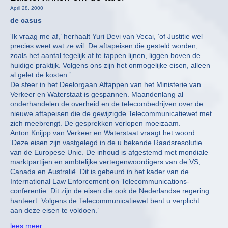
April 28, 2000
de casus
‘Ik vraag me af,’ herhaalt Yuri Devi van Vecai, ‘of Justitie wel
precies weet wat ze wil. De aftapeisen die gesteld worden,
zoals het aantal tegelijk af te tappen lijnen, liggen boven de
huidige praktijk. Volgens ons zijn het onmogelijke eisen, alleen
al gelet de kosten.’
De sfeer in het Deelorgaan Aftappen van het Ministerie van
Verkeer en Waterstaat is gespannen. Maandenlang al
onderhandelen de overheid en de telecombedrijven over de
nieuwe aftapeisen die de gewijzigde Telecommunicatiewet met
zich meebrengt. De gesprekken verlopen moeizaam.
Anton Knijpp van Verkeer en Waterstaat vraagt het woord.
‘Deze eisen zijn vastgelegd in de u bekende Raadsresolutie
van de Europese Unie. De inhoud is afgestemd met mondiale
marktpartijen en ambtelijke vertegenwoordigers van de VS,
Canada en Australië. Dit is gebeurd in het kader van de
International Law Enforcement on Telecommunications-
conferentie. Dit zijn de eisen die ook de Nederlandse regering
hanteert. Volgens de Telecommunicatiewet bent u verplicht
aan deze eisen te voldoen.’
lees meer