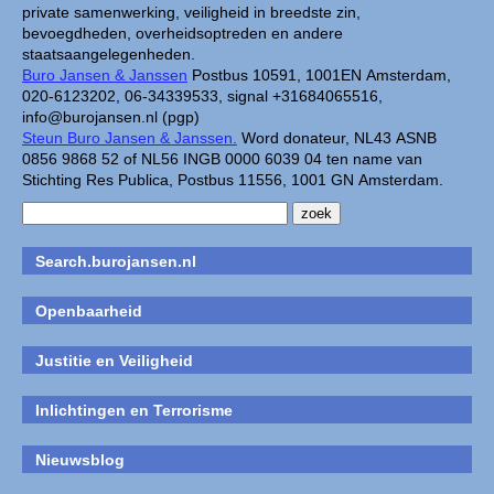
private samenwerking, veiligheid in breedste zin,
bevoegdheden, overheidsoptreden en andere
staatsaangelegenheden.
Buro Jansen & Janssen
Postbus 10591, 1001EN Amsterdam,
020-6123202, 06-34339533, signal +31684065516,
info@burojansen.nl (pgp)
Steun Buro Jansen & Janssen.
Word donateur, NL43 ASNB
0856 9868 52 of NL56 INGB 0000 6039 04 ten name van
Stichting Res Publica, Postbus 11556, 1001 GN Amsterdam.
Search.burojansen.nl
Openbaarheid
Justitie en Veiligheid
Inlichtingen en Terrorisme
Nieuwsblog