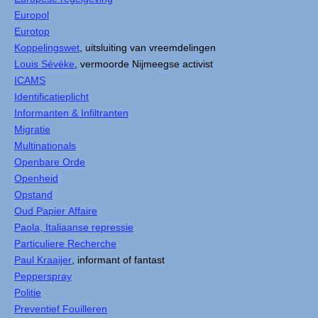
Europol
Eurotop
Koppelingswet
, uitsluiting van vreemdelingen
Louis Sévèke
, vermoorde Nijmeegse activist
ICAMS
Identificatieplicht
Informanten & Infiltranten
Migratie
Multinationals
Openbare Orde
Openheid
Opstand
Oud Papier Affaire
Paola, Italiaanse repressie
Particuliere Recherche
Paul Kraaijer
, informant of fantast
Pepperspray
Politie
Preventief Fouilleren