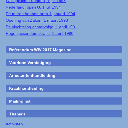
Welingelichte Kringen, 1 juli 1995
Nederland, open U, 1 juli 1994
De muren hebben oren 1 januari 1994
Opening van Zaken, 1 maart 1993
De vluchteling achtervolgd, 1 april 1991
Regenjassendemokratie, 1 april 1990
Referendum WIV 2017 Magazine
Voorkom Vernietiging
Arrestantenhandleiding
Kraakhandleiding
Mailinglijst
Thema's
Activisten