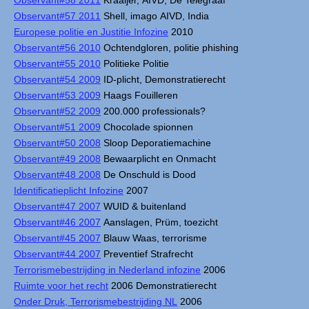
Observant#58 2011
Kraaijer, AIVD, De Telegraaf
Observant#57 2011
Shell, imago AIVD, India
Europese politie en Justitie Infozine
2010
Observant#56 2010
Ochtendgloren, politie phishing
Observant#55 2010
Politieke Politie
Observant#54 2009
ID-plicht, Demonstratierecht
Observant#53 2009
Haags Fouilleren
Observant#52 2009
200.000 professionals?
Observant#51 2009
Chocolade spionnen
Observant#50 2008
Sloop Deporatiemachine
Observant#49 2008
Bewaarplicht en Onmacht
Observant#48 2008
De Onschuld is Dood
Identificatieplicht Infozine
2007
Observant#47 2007
WUID & buitenland
Observant#46 2007
Aanslagen, Prüm, toezicht
Observant#45 2007
Blauw Waas, terrorisme
Observant#44 2007
Preventief Strafrecht
Terrorismebestrijding in Nederland infozine
2006
Ruimte voor het recht
2006 Demonstratierecht
Onder Druk, Terrorismebestrijding NL
2006