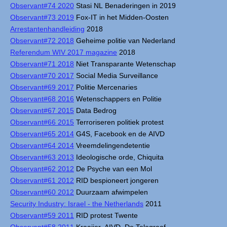
Observant#74 2020
Stasi NL Benaderingen in 2019
Observant#73 2019
Fox-IT in het Midden-Oosten
Arrestantenhandleiding
2018
Observant#72 2018
Geheime politie van Nederland
Referendum WIV 2017 magazine
2018
Observant#71 2018
Niet Transparante Wetenschap
Observant#70 2017
Social Media Surveillance
Observant#69 2017
Politie Mercenaries
Observant#68 2016
Wetenschappers en Politie
Observant#67 2015
Data Bedrog
Observant#66 2015
Terroriseren politiek protest
Observant#65 2014
G4S, Facebook en de AIVD
Observant#64 2014
Vreemdelingendetentie
Observant#63 2013
Ideologische orde, Chiquita
Observant#62 2012
De Psyche van een Mol
Observant#61 2012
RID bespioneert jongeren
Observant#60 2012
Duurzaam afwimpelen
Security Industry: Israel - the Netherlands
2011
Observant#59 2011
RID protest Twente