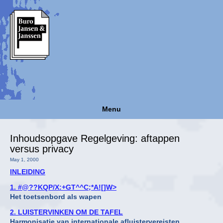
Menu
Inhoudsopgave Regelgeving: aftappen
versus privacy
May 1, 2000
INLEIDING
1. #@??KQP/X:+GT^^C;*A![]W>
Het toetsenbord als wapen
2. LUISTERVINKEN OM DE TAFEL
Harmonisatie van internationale afluistervereisten