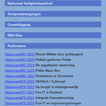
Nationaal Veiligheidsarchief
Troepenbewegingen
Crowddigging
NSA files
Publicaties
Observant#84 2025
Moord Willeke door politieagent
Observant#83 2025
Politiek gedreven Politie
Observant#82 2024
De opgeblazen wietoorlog
Observant#81 2023
Politie Black Box
Observant#80 2022
Protesteren is Terrorisme
Observant#79 2022
VASTech / Cyberupt
Observant#78 2021
De burger is staatsgevaarlijk
Observant#77 2021
Fox-IT in Rusland
Observant#76 2021
Integrale Nepwetenschap
Observant#75 2020
Fox-IT en exportvergunningen