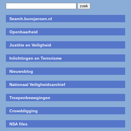
Search.burojansen.nl
Openbaarheid
Justitie en Veiligheid
Inlichtingen en Terrorisme
Nieuwsblog
Nationaal Veiligheidsarchief
Troepenbewegingen
Crowddigging
NSA files