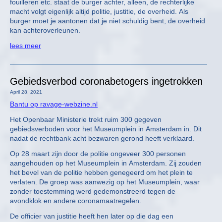
fouilleren etc. staat de burger achter, alleen, de rechterlijke
macht volgt eigenlijk altijd politie, justitie, de overheid. Als
burger moet je aantonen dat je niet schuldig bent, de overheid
kan achteroverleunen.
lees meer
Gebiedsverbod coronabetogers ingetrokken
April 28, 2021
Bantu op ravage-webzine.nl
Het Openbaar Ministerie trekt ruim 300 gegeven
gebiedsverboden voor het Museumplein in Amsterdam in. Dit
nadat de rechtbank acht bezwaren gerond heeft verklaard.
Op 28 maart zijn door de politie ongeveer 300 personen
aangehouden op het Museumplein in Amsterdam. Zij zouden
het bevel van de politie hebben genegeerd om het plein te
verlaten. De groep was aanwezig op het Museumplein, waar
zonder toestemming werd gedemonstreerd tegen de
avondklok en andere coronamaatregelen.
De officier van justitie heeft hen later op die dag een