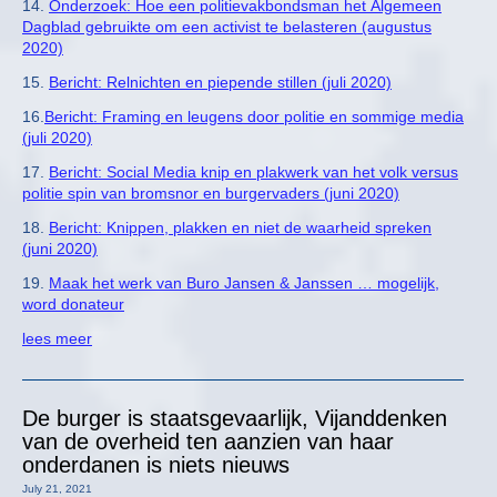
14.
Onderzoek: Hoe een politievakbondsman het Algemeen
Dagblad gebruikte om een activist te belasteren (augustus
2020)
15.
Bericht: Relnichten en piepende stillen (juli 2020)
16.
Bericht: Framing en leugens door politie en sommige media
(juli 2020)
17.
Bericht: Social Media knip en plakwerk van het volk versus
politie spin van bromsnor en burgervaders (juni 2020)
18.
Bericht: Knippen, plakken en niet de waarheid spreken
(juni 2020)
19.
Maak het werk van Buro Jansen & Janssen … mogelijk,
word donateur
lees meer
De burger is staatsgevaarlijk, Vijanddenken
van de overheid ten aanzien van haar
onderdanen is niets nieuws
July 21, 2021