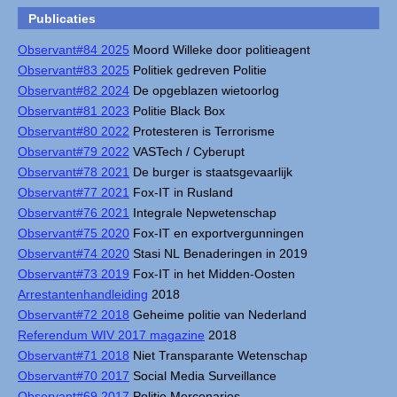
Publicaties
Observant#84 2025
Moord Willeke door politieagent
Observant#83 2025
Politiek gedreven Politie
Observant#82 2024
De opgeblazen wietoorlog
Observant#81 2023
Politie Black Box
Observant#80 2022
Protesteren is Terrorisme
Observant#79 2022
VASTech / Cyberupt
Observant#78 2021
De burger is staatsgevaarlijk
Observant#77 2021
Fox-IT in Rusland
Observant#76 2021
Integrale Nepwetenschap
Observant#75 2020
Fox-IT en exportvergunningen
Observant#74 2020
Stasi NL Benaderingen in 2019
Observant#73 2019
Fox-IT in het Midden-Oosten
Arrestantenhandleiding
2018
Observant#72 2018
Geheime politie van Nederland
Referendum WIV 2017 magazine
2018
Observant#71 2018
Niet Transparante Wetenschap
Observant#70 2017
Social Media Surveillance
Observant#69 2017
Politie Mercenaries