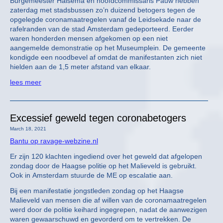
Burgemeester Halsema en hoofdcommissaris Pauw hebben
zaterdag met stadsbussen zo’n duizend betogers tegen de
opgelegde coronamaatregelen vanaf de Leidsekade naar de
rafelranden van de stad Amsterdam gedeporteerd. Eerder
waren honderden mensen afgekomen op een niet
aangemelde demonstratie op het Museumplein. De gemeente
kondigde een noodbevel af omdat de manifestanten zich niet
hielden aan de 1,5 meter afstand van elkaar.
lees meer
Excessief geweld tegen coronabetogers
March 18, 2021
Bantu op ravage-webzine.nl
Er zijn 120 klachten ingediend over het geweld dat afgelopen
zondag door de Haagse politie op het Malieveld is gebruikt.
Ook in Amsterdam stuurde de ME op escalatie aan.
Bij een manifestatie jongstleden zondag op het Haagse
Malieveld van mensen die af willen van de coronamaatregelen
werd door de politie keihard ingegrepen, nadat de aanwezigen
waren gewaarschuwd en gevorderd om te vertrekken. De