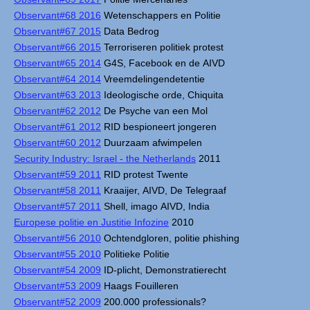
Observant#68 2016
Wetenschappers en Politie
Observant#67 2015
Data Bedrog
Observant#66 2015
Terroriseren politiek protest
Observant#65 2014
G4S, Facebook en de AIVD
Observant#64 2014
Vreemdelingendetentie
Observant#63 2013
Ideologische orde, Chiquita
Observant#62 2012
De Psyche van een Mol
Observant#61 2012
RID bespioneert jongeren
Observant#60 2012
Duurzaam afwimpelen
Security Industry: Israel - the Netherlands
2011
Observant#59 2011
RID protest Twente
Observant#58 2011
Kraaijer, AIVD, De Telegraaf
Observant#57 2011
Shell, imago AIVD, India
Europese politie en Justitie Infozine
2010
Observant#56 2010
Ochtendgloren, politie phishing
Observant#55 2010
Politieke Politie
Observant#54 2009
ID-plicht, Demonstratierecht
Observant#53 2009
Haags Fouilleren
Observant#52 2009
200.000 professionals?