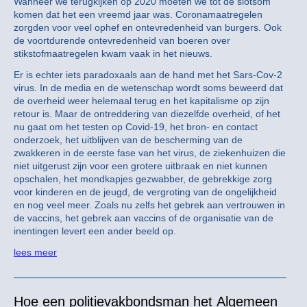
Wanneer we terugkijken op 2020 moeten we tot de slotsom
komen dat het een vreemd jaar was. Coronamaatregelen
zorgden voor veel ophef en ontevredenheid van burgers. Ook
de voortdurende ontevredenheid van boeren over
stikstofmaatregelen kwam vaak in het nieuws.
Er is echter iets paradoxaals aan de hand met het Sars-Cov-2
virus. In de media en de wetenschap wordt soms beweerd dat
de overheid weer helemaal terug en het kapitalisme op zijn
retour is. Maar de ontreddering van diezelfde overheid, of het
nu gaat om het testen op Covid-19, het bron- en contact
onderzoek, het uitblijven van de bescherming van de
zwakkeren in de eerste fase van het virus, de ziekenhuizen die
niet uitgerust zijn voor een grotere uitbraak en niet kunnen
opschalen, het mondkapjes gezwabber, de gebrekkige zorg
voor kinderen en de jeugd, de vergroting van de ongelijkheid
en nog veel meer. Zoals nu zelfs het gebrek aan vertrouwen in
de vaccins, het gebrek aan vaccins of de organisatie van de
inentingen levert een ander beeld op.
lees meer
Hoe een politievakbondsman het Algemeen