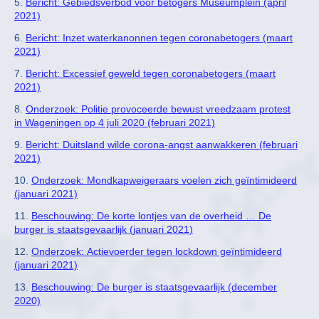
5.
Bericht: Gebiedsverbod voor betogers Museumplein (april
2021)
6.
Bericht: Inzet waterkanonnen tegen coronabetogers (maart
2021)
7.
Bericht: Excessief geweld tegen coronabetogers (maart
2021)
8.
Onderzoek: Politie provoceerde bewust vreedzaam protest
in Wageningen op 4 juli 2020 (februari 2021)
9.
Bericht: Duitsland wilde corona-angst aanwakkeren (februari
2021)
10.
Onderzoek: Mondkapweigeraars voelen zich geïntimideerd
(januari 2021)
11.
Beschouwing: De korte lontjes van de overheid … De
burger is staatsgevaarlijk (januari 2021)
12.
Onderzoek: Actievoerder tegen lockdown geïntimideerd
(januari 2021)
13.
Beschouwing: De burger is staatsgevaarlijk (december
2020)