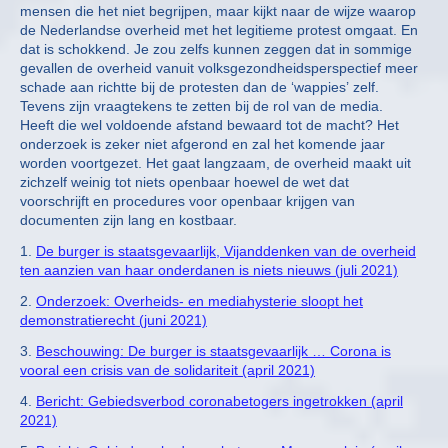
mensen die het niet begrijpen, maar kijkt naar de wijze waarop
de Nederlandse overheid met het legitieme protest omgaat. En
dat is schokkend. Je zou zelfs kunnen zeggen dat in sommige
gevallen de overheid vanuit volksgezondheidsperspectief meer
schade aan richtte bij de protesten dan de ‘wappies’ zelf.
Tevens zijn vraagtekens te zetten bij de rol van de media.
Heeft die wel voldoende afstand bewaard tot de macht? Het
onderzoek is zeker niet afgerond en zal het komende jaar
worden voortgezet. Het gaat langzaam, de overheid maakt uit
zichzelf weinig tot niets openbaar hoewel de wet dat
voorschrijft en procedures voor openbaar krijgen van
documenten zijn lang en kostbaar.
1.
De burger is staatsgevaarlijk, Vijanddenken van de overheid
ten aanzien van haar onderdanen is niets nieuws (juli 2021)
2.
Onderzoek: Overheids- en mediahysterie sloopt het
demonstratierecht (juni 2021)
3.
Beschouwing: De burger is staatsgevaarlijk … Corona is
vooral een crisis van de solidariteit (april 2021)
4.
Bericht: Gebiedsverbod coronabetogers ingetrokken (april
2021)