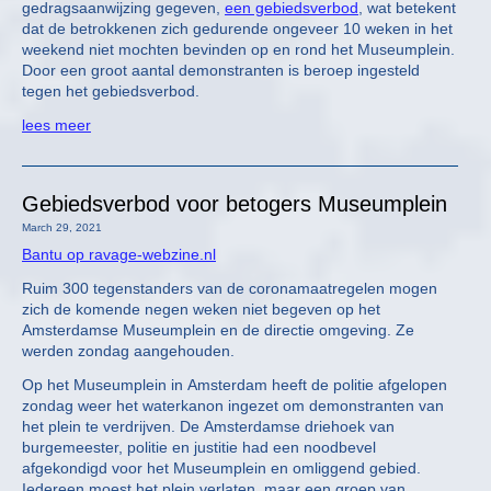
gedragsaanwijzing gegeven,
een gebiedsverbod
, wat betekent
dat de betrokkenen zich gedurende ongeveer 10 weken in het
weekend niet mochten bevinden op en rond het Museumplein.
Door een groot aantal demonstranten is beroep ingesteld
tegen het gebiedsverbod.
lees meer
Gebiedsverbod voor betogers Museumplein
March 29, 2021
Bantu op ravage-webzine.nl
Ruim 300 tegenstanders van de coronamaatregelen mogen
zich de komende negen weken niet begeven op het
Amsterdamse Museumplein en de directie omgeving. Ze
werden zondag aangehouden.
Op het Museumplein in Amsterdam heeft de politie afgelopen
zondag weer het waterkanon ingezet om demonstranten van
het plein te verdrijven. De Amsterdamse driehoek van
burgemeester, politie en justitie had een noodbevel
afgekondigd voor het Museumplein en omliggend gebied.
Iedereen moest het plein verlaten, maar een groep van