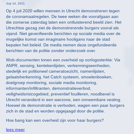
July 14, 2021
Op 4 juli 2020 willen mensen in Utrecht demonstreren tegen
de coronamaatregelen. De twee weken die voorafgaan aan
die zomerse zaterdag laten een ontluisterend beeld zien. Het
Utrechtse gezag ziet de demonstrerende burgers vooral als
vijand. Niet geverifieerde berichten op sociale media over de
mogelijke komst van imaginaire hooligans naar de stad
bepalen het beleid. De media nemen deze ongefundeerde
berichten van de politie zonder onderzoek over.
Wob-documenten tonen een overheid op oorlogssterkte: Via
ANPR, sensing, kentekenlijsten, verkenningseenheden,
stedelijk en politioneel cameratoezicht, namenlijsten,
gelaatsherkenning, het Catch systeem, smoelenboeken,
doelgroep monitoring, sociale media monitoring,
informanten/infiltranten, demonstratieverbod,
veiligheidsrisicogebied, preventief fouilleren, noodbevel is
Utrecht veranderd in een warzone, een onneembare vesting.
Hoewel de demonstratie is verboden, wagen een paar burgers
zich in de stad en worden opgejaagd door de politie.
Hoe bang kan een overheid zijn voor haar burgers?
lees meer