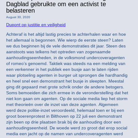
Dagblad gebruikte om een activist te
belasteren
August 30, 2020
Dupont op justitie en veiligheid
Achteraf is het altijd lastig precies te achterhalen waar en hoe
het allemaal is begonnen. Wie wierp de eerste steen? Laten
we dus beginnen bij de vele demonstraties dit jaar. Steen des
aanstoots was telkens het optreden van zogenaamde
aanhoudingseenheden, in de volksmond undercoveragenten
of romeo’s genoemd. Taktiek was steeds na een melding van
een verkenner in het publiek een busje aan te laten rijden
waar plotseling agenten in burger uit sprongen die hardhandig
en heel snel een demonstrant het busje in sleepten. Meestal
ging dit gepaard met grote schrik onder de andere betogers.
Soms bemoeiden die zich ermee in de veronderstelling dat het
niet kon gaan om agenten. Op de sociale media liep het storm
met theorieën over de inzet van deze agenten. Algemeen
werd deze politie-inzet veroordeeld, helemaal toen er bij een
groot boerenprotest in Bilthoven op 22 juli een demonstrant
zijn been op drie plaatsen brak bij de aanhouding door een
aanhoudingseenheid. De woede werd zo groot dat erop social
media een jacht op de namen van undercoveragenten werd