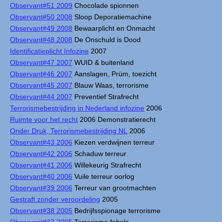
Observant#51 2009
Chocolade spionnen
Observant#50 2008
Sloop Deporatiemachine
Observant#49 2008
Bewaarplicht en Onmacht
Observant#48 2008
De Onschuld is Dood
Identificatieplicht Infozine
2007
Observant#47 2007
WUID & buitenland
Observant#46 2007
Aanslagen, Prüm, toezicht
Observant#45 2007
Blauw Waas, terrorisme
Observant#44 2007
Preventief Strafrecht
Terrorismebestrijding in Nederland infozine
2006
Ruimte voor het recht
2006 Demonstratierecht
Onder Druk, Terrorismebestrijding NL
2006
Observant#43 2006
Kiezen verdwijnen terreur
Observant#42 2006
Schaduw terreur
Observant#41 2006
Willekeurig Strafrecht
Observant#40 2006
Vuile terreur oorlog
Observant#39 2006
Terreur van grootmachten
Gestraft zonder veroordeling
2005
Observant#38 2005
Bedrijfsspionage terrorisme