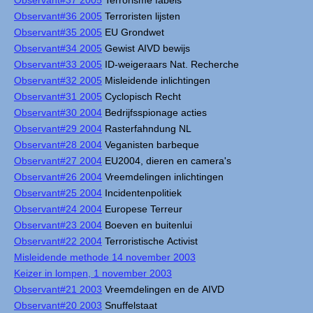
Observant#37 2005
Terrorisme fabels
Observant#36 2005
Terroristen lijsten
Observant#35 2005
EU Grondwet
Observant#34 2005
Gewist AIVD bewijs
Observant#33 2005
ID-weigeraars Nat. Recherche
Observant#32 2005
Misleidende inlichtingen
Observant#31 2005
Cyclopisch Recht
Observant#30 2004
Bedrijfsspionage acties
Observant#29 2004
Rasterfahndung NL
Observant#28 2004
Veganisten barbeque
Observant#27 2004
EU2004, dieren en camera's
Observant#26 2004
Vreemdelingen inlichtingen
Observant#25 2004
Incidentenpolitiek
Observant#24 2004
Europese Terreur
Observant#23 2004
Boeven en buitenlui
Observant#22 2004
Terroristische Activist
Misleidende methode 14 november 2003
Keizer in lompen, 1 november 2003
Observant#21 2003
Vreemdelingen en de AIVD
Observant#20 2003
Snuffelstaat