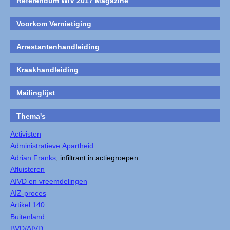
Referendum WIV 2017 Magazine
Voorkom Vernietiging
Arrestantenhandleiding
Kraakhandleiding
Mailinglijst
Thema's
Activisten
Administratieve Apartheid
Adrian Franks
, infiltrant in actiegroepen
Afluisteren
AIVD en vreemdelingen
AIZ-proces
Artikel 140
Buitenland
BVD/AIVD