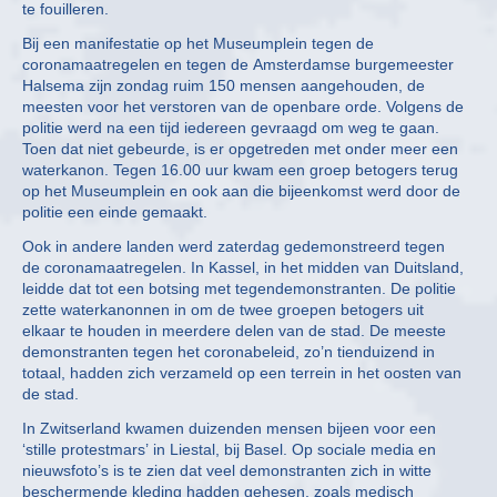
te fouilleren.
Bij een manifestatie op het Museumplein tegen de
coronamaatregelen en tegen de Amsterdamse burgemeester
Halsema zijn zondag ruim 150 mensen aangehouden, de
meesten voor het verstoren van de openbare orde. Volgens de
politie werd na een tijd iedereen gevraagd om weg te gaan.
Toen dat niet gebeurde, is er opgetreden met onder meer een
waterkanon. Tegen 16.00 uur kwam een groep betogers terug
op het Museumplein en ook aan die bijeenkomst werd door de
politie een einde gemaakt.
Ook in andere landen werd zaterdag gedemonstreerd tegen
de coronamaatregelen. In Kassel, in het midden van Duitsland,
leidde dat tot een botsing met tegendemonstranten. De politie
zette waterkanonnen in om de twee groepen betogers uit
elkaar te houden in meerdere delen van de stad. De meeste
demonstranten tegen het coronabeleid, zo’n tienduizend in
totaal, hadden zich verzameld op een terrein in het oosten van
de stad.
In Zwitserland kwamen duizenden mensen bijeen voor een
‘stille protestmars’ in Liestal, bij Basel. Op sociale media en
nieuwsfoto’s is te zien dat veel demonstranten zich in witte
beschermende kleding hadden gehesen, zoals medisch