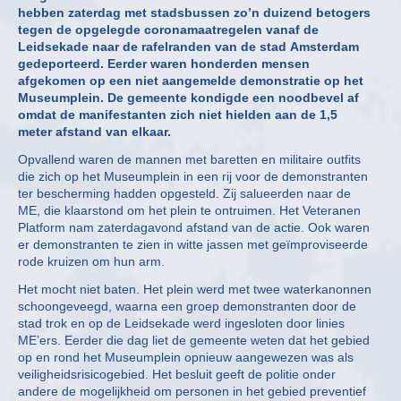
hebben zaterdag met stadsbussen zo’n duizend betogers
tegen de opgelegde coronamaatregelen vanaf de
Leidsekade naar de rafelranden van de stad Amsterdam
gedeporteerd. Eerder waren honderden mensen
afgekomen op een niet aangemelde demonstratie op het
Museumplein. De gemeente kondigde een noodbevel af
omdat de manifestanten zich niet hielden aan de 1,5
meter afstand van elkaar.
Opvallend waren de mannen met baretten en militaire outfits
die zich op het Museumplein in een rij voor de demonstranten
ter bescherming hadden opgesteld. Zij salueerden naar de
ME, die klaarstond om het plein te ontruimen. Het Veteranen
Platform nam zaterdagavond afstand van de actie. Ook waren
er demonstranten te zien in witte jassen met geïmproviseerde
rode kruizen om hun arm.
Het mocht niet baten. Het plein werd met twee waterkanonnen
schoongeveegd, waarna een groep demonstranten door de
stad trok en op de Leidsekade werd ingesloten door linies
ME’ers. Eerder die dag liet de gemeente weten dat het gebied
op en rond het Museumplein opnieuw aangewezen was als
veiligheidsrisicogebied. Het besluit geeft de politie onder
andere de mogelijkheid om personen in het gebied preventief