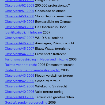
Observant#53 2009
Haags Fouilleren
Observant#52 2009
200.000 professionals?
Observant#51 2009
Chocolade spionnen
Observant#50 2008
Sloop Deporatiemachine
Observant#49 2008
Bewaarplicht en Onmacht
Observant#48 2008
De Onschuld is Dood
Identificatieplicht Infozine
2007
Observant#47 2007
WUID & buitenland
Observant#46 2007
Aanslagen, Prüm, toezicht
Observant#45 2007
Blauw Waas, terrorisme
Observant#44 2007
Preventief Strafrecht
Terrorismebestrijding in Nederland infozine
2006
Ruimte voor het recht
2006 Demonstratierecht
Onder Druk, Terrorismebestrijding NL
2006
Observant#43 2006
Kiezen verdwijnen terreur
Observant#42 2006
Schaduw terreur
Observant#41 2006
Willekeurig Strafrecht
Observant#40 2006
Vuile terreur oorlog
Observant#39 2006
Terreur van grootmachten
Gestraft zonder veroordeling
2005