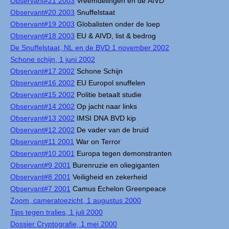
Observant#21 2003
Vreemdelingen en de AIVD
Observant#20 2003
Snuffelstaat
Observant#19 2003
Globalisten onder de loep
Observant#18 2003
EU & AIVD, list & bedrog
De Snuffelstaat, NL en de BVD 1 november 2002
Schone schijn, 1 juni 2002
Observant#17 2002
Schone Schijn
Observant#16 2002
EU Europol snuffelen
Observant#15 2002
Politie betaalt studie
Observant#14 2002
Op jacht naar links
Observant#13 2002
IMSI DNA BVD kip
Observant#12 2002
De vader van de bruid
Observant#11 2001
War on Terror
Observant#10 2001
Europa tegen demonstranten
Observant#9 2001
Burenruzie en oliegiganten
Observant#8 2001
Veiligheid en zekerheid
Observant#7 2001
Camus Echelon Greenpeace
Zoom, cameratoezicht, 1 augustus 2000
Tips tegen tralies, 1 juli 2000
Dossier Cryptografie, 1 mei 2000