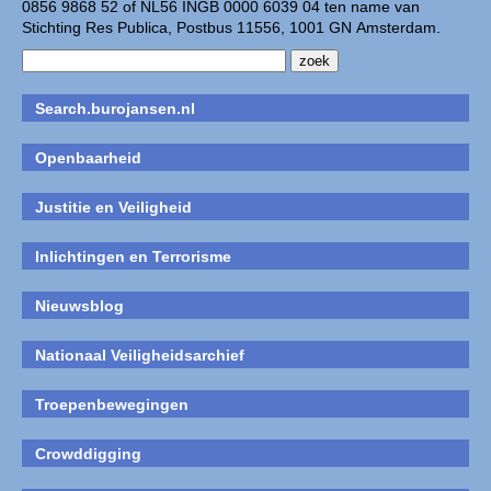
0856 9868 52 of NL56 INGB 0000 6039 04 ten name van
Stichting Res Publica, Postbus 11556, 1001 GN Amsterdam.
Search.burojansen.nl
Openbaarheid
Justitie en Veiligheid
Inlichtingen en Terrorisme
Nieuwsblog
Nationaal Veiligheidsarchief
Troepenbewegingen
Crowddigging