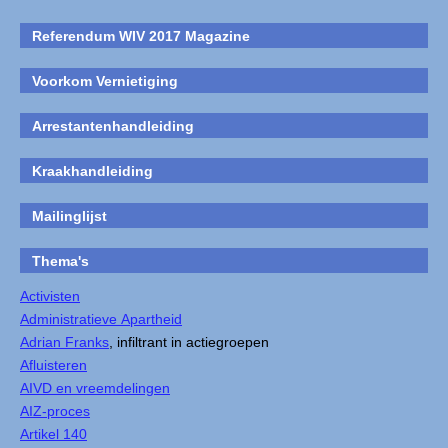
Referendum WIV 2017 Magazine
Voorkom Vernietiging
Arrestantenhandleiding
Kraakhandleiding
Mailinglijst
Thema's
Activisten
Administratieve Apartheid
Adrian Franks
, infiltrant in actiegroepen
Afluisteren
AIVD en vreemdelingen
AIZ-proces
Artikel 140