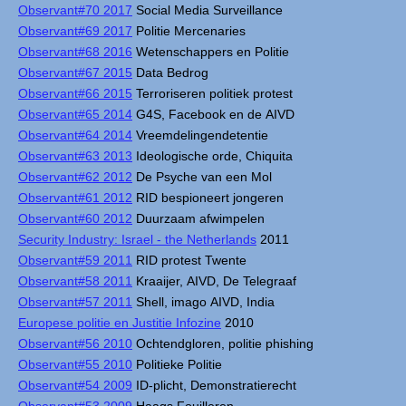
Observant#70 2017
Social Media Surveillance
Observant#69 2017
Politie Mercenaries
Observant#68 2016
Wetenschappers en Politie
Observant#67 2015
Data Bedrog
Observant#66 2015
Terroriseren politiek protest
Observant#65 2014
G4S, Facebook en de AIVD
Observant#64 2014
Vreemdelingendetentie
Observant#63 2013
Ideologische orde, Chiquita
Observant#62 2012
De Psyche van een Mol
Observant#61 2012
RID bespioneert jongeren
Observant#60 2012
Duurzaam afwimpelen
Security Industry: Israel - the Netherlands
2011
Observant#59 2011
RID protest Twente
Observant#58 2011
Kraaijer, AIVD, De Telegraaf
Observant#57 2011
Shell, imago AIVD, India
Europese politie en Justitie Infozine
2010
Observant#56 2010
Ochtendgloren, politie phishing
Observant#55 2010
Politieke Politie
Observant#54 2009
ID-plicht, Demonstratierecht