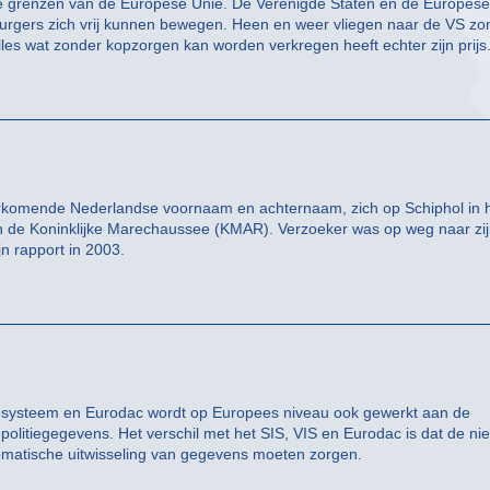
ij de grenzen van de Europese Unie. De Verenigde Staten en de Europese
burgers zich vrij kunnen bewegen. Heen en weer vliegen naar de VS zo
 Alles wat zonder kopzorgen kan worden verkregen heeft echter zijn prijs
oorkomende Nederlandse voornaam en achternaam, zich op Schiphol in 
n de Koninklijke Marechaussee (KMAR). Verzoeker was op weg naar zi
n rapport in 2003.
iesysteem en Eurodac wordt op Europees niveau ook gewerkt aan de
politiegegevens. Het verschil met het SIS, VIS en Eurodac is dat de n
omatische uitwisseling van gegevens moeten zorgen.