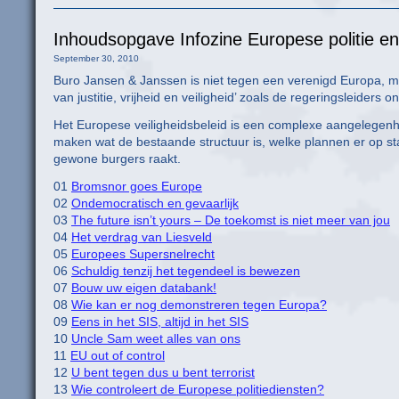
Inhoudsopgave Infozine Europese politie en
September 30, 2010
Buro Jansen & Janssen is niet tegen een verenigd Europa, m
van justitie, vrijheid en veiligheid’ zoals de regeringsleiders o
Het Europese veiligheidsbeleid is een complexe aangelegenhei
maken wat de bestaande structuur is, welke plannen er op st
gewone burgers raakt.
01
Bromsnor goes Europe
02
Ondemocratisch en gevaarlijk
03
The future isn’t yours – De toekomst is niet meer van jou
04
Het verdrag van Liesveld
05
Europees Supersnelrecht
06
Schuldig tenzij het tegendeel is bewezen
07
Bouw uw eigen databank!
08
Wie kan er nog demonstreren tegen Europa?
09
Eens in het SIS, altijd in het SIS
10
Uncle Sam weet alles van ons
11
EU out of control
12
U bent tegen dus u bent terrorist
13
Wie controleert de Europese politiediensten?