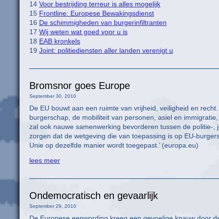
14
Voor bestrijding terreur is alles mogelijk
15
Frontline: Europese Bewakingsdienst
16
De schimmigheden van burgerinfiltranten
17
Wij weten wat goed voor u is
18
EAB kronkels
19
Joint: politiediensten aller landen verenigt u
Bromsnor goes Europe
September 30, 2010
De EU bouwt aan een ruimte van vrijheid, veiligheid en rech
burgerschap, de mobiliteit van personen, asiel en immigrati
zal ook nauwe samenwerking bevorderen tussen de politie-, 
zorgen dat de wetgeving die van toepassing is op EU-burgers
Unie op dezelfde manier wordt toegepast.’ (europa.eu)
lees meer
Ondemocratisch en gevaarlijk
September 29, 2010
De Europese eenwording kreeg een gevoelige knauw door de 