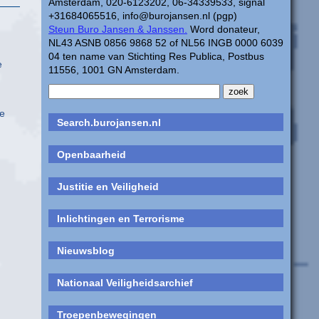
Amsterdam, 020-6123202, 06-34339533, signal
+31684065516, info@burojansen.nl (pgp)
Steun Buro Jansen & Janssen.
Word donateur,
NL43 ASNB 0856 9868 52 of NL56 INGB 0000 6039
04 ten name van Stichting Res Publica, Postbus
e
11556, 1001 GN Amsterdam.
ie
Search.burojansen.nl
Openbaarheid
Justitie en Veiligheid
Inlichtingen en Terrorisme
Nieuwsblog
Nationaal Veiligheidsarchief
Troepenbewegingen