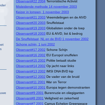
Observant#22 2004
Terroristische Activist
nder
Misleidende methode 14 november 2003
.
Keizer in lompen, 1 november 2003
Observant#21 2003
Vreemdelingen en de AIVD
Observant#20 2003
Snuffelstaat
Observant#19 2003
Globalisten onder de loep
Observant#18 2003
EU & AIVD, list & bedrog
De Snuffelstaat, NL en de BVD 1 november 2002
Schone schijn, 1 juni 2002
het
jn
Observant#17 2002
Schone Schijn
Observant#16 2002
EU Europol snuffelen
Observant#15 2002
Politie betaalt studie
Observant#14 2002
Op jacht naar links
Observant#13 2002
IMSI DNA BVD kip
Observant#12 2002
De vader van de bruid
Observant#11 2001
War on Terror
Observant#10 2001
Europa tegen demonstranten
ieuwe
Observant#9 2001
Burenruzie en oliegiganten
Observant#8 2001
Veiligheid en zekerheid
Observant#7 2001
Camus Echelon Greenpeace