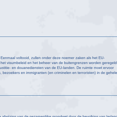
t. Eenmaal voltooid, zullen onder deze noemer zaken als het EU-
e, het visumbeleid en het beheer van de buitengrenzen worden geregeld
justitie- en douanediensten van de EU-landen. De ruimte moet ervoor
, bezoekers en immigranten (en criminelen en terroristen) in de gehel
afwijzing van de gezamenlijke grondwet door de bevolking van Ierlan