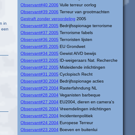
Observant#40 2006
Vuile terreur oorlog
Observant#39 2006
Terreur van grootmachten
Gestraft zonder veroordeling
2005
n in
Observant#38 2005
Bedrijfsspionage terrorisme
r een
Observant#37 2005
Terrorisme fabels
Observant#36 2005
Terroristen lijsten
Observant#35 2005
EU Grondwet
Observant#34 2005
Gewist AIVD bewijs
Observant#33 2005
ID-weigeraars Nat. Recherche
Observant#32 2005
Misleidende inlichtingen
Observant#31 2005
Cyclopisch Recht
Observant#30 2004
Bedrijfsspionage acties
Observant#29 2004
Rasterfahndung NL
Observant#28 2004
Veganisten barbeque
Observant#27 2004
EU2004, dieren en camera's
Observant#26 2004
Vreemdelingen inlichtingen
Observant#25 2004
Incidentenpolitiek
Observant#24 2004
Europese Terreur
Observant#23 2004
Boeven en buitenlui