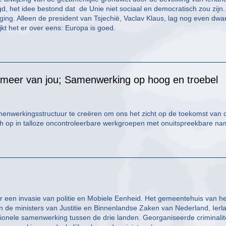
gd, het idee bestond dat de Unie niet sociaal en democratisch zou zijn
ging. Alleen de president van Tsjechië, Vaclav Klaus, lag nog even dwa
jkt het er over eens: Europa is goed.
et meer van jou; Samenwerking op hoog en troebel
enwerkingsstructuur te creëren om ons het zicht op de toekomst van d
h op in talloze oncontroleerbare werkgroepen met onuitspreekbare na
or een invasie van politie en Mobiele Eenheid. Het gemeentehuis van he
n de ministers van Justitie en Binnenlandse Zaken van Nederland, Ierl
itionele samenwerking tussen de drie landen. Georganiseerde criminalite