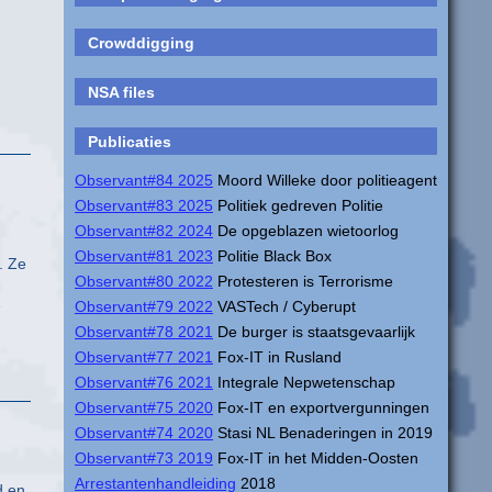
Crowddigging
NSA files
Publicaties
Observant#84 2025
Moord Willeke door politieagent
Observant#83 2025
Politiek gedreven Politie
Observant#82 2024
De opgeblazen wietoorlog
Observant#81 2023
Politie Black Box
. Ze
Observant#80 2022
Protesteren is Terrorisme
e
Observant#79 2022
VASTech / Cyberupt
Observant#78 2021
De burger is staatsgevaarlijk
Observant#77 2021
Fox-IT in Rusland
Observant#76 2021
Integrale Nepwetenschap
Observant#75 2020
Fox-IT en exportvergunningen
Observant#74 2020
Stasi NL Benaderingen in 2019
Observant#73 2019
Fox-IT in het Midden-Oosten
Arrestantenhandleiding
2018
d en