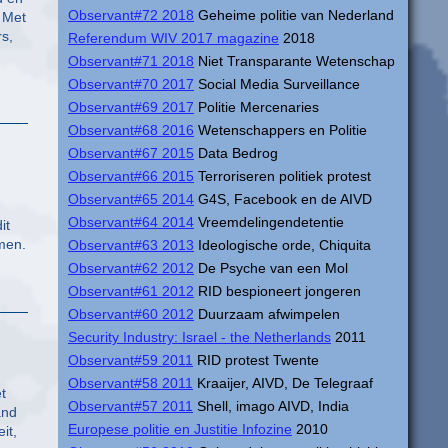
Observant#72 2018
Geheime politie van Nederland
. Met
rs,
Referendum WIV 2017 magazine
2018
Observant#71 2018
Niet Transparante Wetenschap
Observant#70 2017
Social Media Surveillance
Observant#69 2017
Politie Mercenaries
Observant#68 2016
Wetenschappers en Politie
Observant#67 2015
Data Bedrog
Observant#66 2015
Terroriseren politiek protest
Observant#65 2014
G4S, Facebook en de AIVD
Observant#64 2014
Vreemdelingendetentie
it
men.
Observant#63 2013
Ideologische orde, Chiquita
Observant#62 2012
De Psyche van een Mol
Observant#61 2012
RID bespioneert jongeren
Observant#60 2012
Duurzaam afwimpelen
Security Industry: Israel - the Netherlands
2011
Observant#59 2011
RID protest Twente
Observant#58 2011
Kraaijer, AIVD, De Telegraaf
t
Observant#57 2011
Shell, imago AIVD, India
and
Europese politie en Justitie Infozine
2010
it,