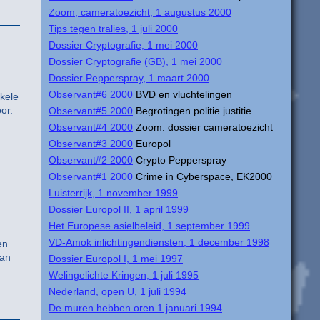
Zoom, cameratoezicht, 1 augustus 2000
Tips tegen tralies, 1 juli 2000
Dossier Cryptografie, 1 mei 2000
Dossier Cryptografie (GB), 1 mei 2000
Dossier Pepperspray, 1 maart 2000
Observant#6 2000
BVD en vluchtelingen
kele
or.
Observant#5 2000
Begrotingen politie justitie
Observant#4 2000
Zoom: dossier cameratoezicht
Observant#3 2000
Europol
Observant#2 2000
Crypto Pepperspray
Observant#1 2000
Crime in Cyberspace, EK2000
Luisterrijk, 1 november 1999
Dossier Europol II, 1 april 1999
Het Europese asielbeleid, 1 september 1999
VD-Amok inlichtingendiensten, 1 december 1998
en
aan
Dossier Europol I, 1 mei 1997
Welingelichte Kringen, 1 juli 1995
Nederland, open U, 1 juli 1994
De muren hebben oren 1 januari 1994