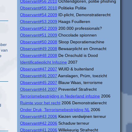
Observant#56 2010
Ochtendgloren, politie phishing
Observant#55 2010
Politieke Politie
Observant#54 2009
ID-plicht, Demonstratierecht
Observant#53 2009
Haags Fouilleren
Observant#52 2009
200.000 professionals?
Observant#51 2009
Chocolade spionnen
Observant#50 2008
Sloop Deporatiemachine
mber
Observant#49 2008
Bewaarplicht en Onmacht
 van
Observant#48 2008
De Onschuld is Dood
e
Identificatieplicht Infozine
2007
Observant#47 2007
WUID & buitenland
Observant#46 2007
Aanslagen, Prüm, toezicht
Observant#45 2007
Blauw Waas, terrorisme
Observant#44 2007
Preventief Strafrecht
Terrorismebestrijding in Nederland infozine
2006
Ruimte voor het recht
2006 Demonstratierecht
d
Onder Druk, Terrorismebestrijding NL
2006
Observant#43 2006
Kiezen verdwijnen terreur
Observant#42 2006
Schaduw terreur
Observant#41 2006
Willekeurig Strafrecht