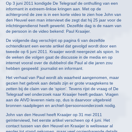
Op 3 juni 2011 kondigde De Telegraaf de onthulling van een
informant in extreem-linkse kringen aan. Met op de
achtergrond de zee is in een korte video te zien hoe John van
den Heuvel een man interviewt die zegt dat hij 25 jaar voor de
inlichtingendienst heeft gewerkt. Dezelfde dag is de naam van
de persoon in de video bekend: Paul Kraaijer.
De volgende dag verschijnt op pagina 6 van dezelfde
ochtendkrant een eerste artikel dat gevolgd wordt door een
tweede op 6 juni 2011. Kraaijer wordt neergezet als spion. In
de weken die volgen gaat de discussie in de media en op
internet vooral over de dubbelrol die Paul al die jaren zou
hebben gespeeld: journalist en informant.
Het verhaal van Paul wordt als waarheid aangenomen, maar
gezien het gebrek aan details zijn er grote vraagtekens te
zetten bij de claim van de ‘spion’. Tevens rijst de vraag of De
Telegraaf wel onderzoek naar Kraaijer heeft gedaan. Vragen
aan de AIVD leveren niets op, dus is daarvoor uitgebreid
bronnen raadplegen en archief-/persoonsonderzoek nodig.
John van den Heuvel heeft Kraaijer op 31 mei 2011
geïnterviewd, het eerste artikel verscheen op 4 juni. Het
contact tussen van den Heuvel en Kraaijer is weliswaar al
eerder tot stand gekomen, maar veel opzienbarende details