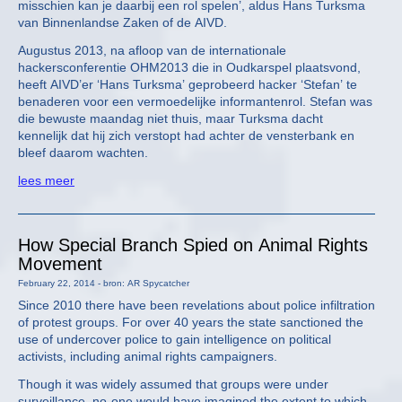
misschien kan je daarbij een rol spelen’, aldus Hans Turksma
van Binnenlandse Zaken of de AIVD.
Augustus 2013, na afloop van de internationale
hackersconferentie OHM2013 die in Oudkarspel plaatsvond,
heeft AIVD’er ‘Hans Turksma’ geprobeerd hacker ‘Stefan’ te
benaderen voor een vermoedelijke informantenrol. Stefan was
die bewuste maandag niet thuis, maar Turksma dacht
kennelijk dat hij zich verstopt had achter de vensterbank en
bleef daarom wachten.
lees meer
How Special Branch Spied on Animal Rights
Movement
February 22, 2014 - bron: AR Spycatcher
Since 2010 there have been revelations about police infiltration
of protest groups. For over 40 years the state sanctioned the
use of undercover police to gain intelligence on political
activists, including animal rights campaigners.
Though it was widely assumed that groups were under
surveillance, no-one would have imagined the extent to which