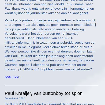
heeft de ‘informant’ dan nog niet verteld. In Suriname, waar
Paul thans woont, ontstaat ophef over zijn informantenrol en
wordt hij door de journalistenvakbond aan de kant gezet.
Vervolgens probeert Kraaijer nog zijn verhaal in boekvorm uit
te brengen, maar als uitgevers geen interesse tonen, biedt hij
het op zijn weblog als pdf-bestand aan tegen betaling.
Vervolgens wordt het door derden op het internet
gepubliceerd. ‘Het dubbelleven van een AIVD-
infiltrant/informant’ is in wezen een uitgebreide versie van de
artikelen in De Telegraaf, veel nieuwe feiten staan er niet in.
Wel veel persoonlijke dingen over het denken, doen en laten
van Paul. De krant die Kraaijer jarenlang heeft ondersteund,
gevolgd en ruimte heeft geboden voor zijn acties, de Zwolse
Courant, kopt op 1 oktober na publicatie van het online-
manuscript: ”AIVD-mol’ loopt leeg, maar wie wil het weten?’
lees meer
Paul Kraaijer, van buttonboy tot spion
December 8, 2012
Op 3 juni 2011 kondigde De Telegraaf de onthulling van een