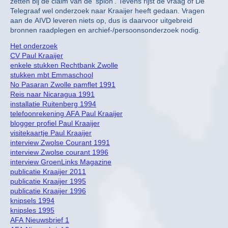
zetten bij de claim van de ‘spion’. Tevens rijst de vraag of De
Telegraaf wel onderzoek naar Kraaijer heeft gedaan. Vragen
aan de AIVD leveren niets op, dus is daarvoor uitgebreid
bronnen raadplegen en archief-/persoonsonderzoek nodig.
Het onderzoek
CV Paul Kraaijer
enkele stukken Rechtbank Zwolle
stukken mbt Emmaschool
No Pasaran Zwolle pamflet 1991
Reis naar Nicaragua 1991
installatie Ruitenberg 1994
telefoonrekening AFA Paul Kraaijer
blogger profiel Paul Kraaijer
visitekaartje Paul Kraaijer
interview Zwolse Courant 1991
interview Zwolse courant 1996
interview GroenLinks Magazine
publicatie Kraaijer 2011
publicatie Kraaijer 1995
publicatie Kraaijer 1996
knipsels 1994
knipsles 1995
AFA Nieuwsbrief 1