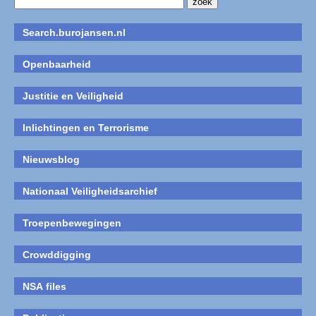
Search.burojansen.nl
Openbaarheid
Justitie en Veiligheid
Inlichtingen en Terrorisme
Nieuwsblog
Nationaal Veiligheidsarchief
Troepenbewegingen
Crowddigging
NSA files