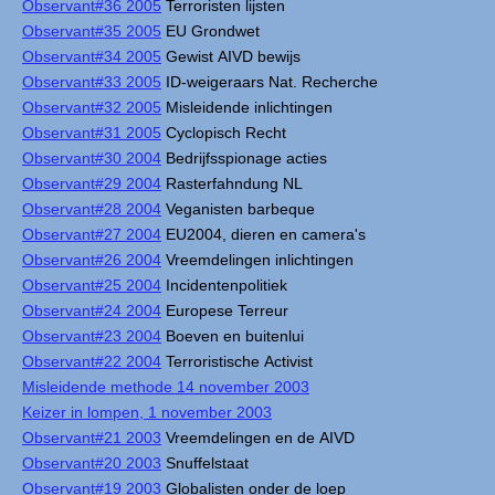
Observant#36 2005
Terroristen lijsten
Observant#35 2005
EU Grondwet
Observant#34 2005
Gewist AIVD bewijs
Observant#33 2005
ID-weigeraars Nat. Recherche
Observant#32 2005
Misleidende inlichtingen
Observant#31 2005
Cyclopisch Recht
Observant#30 2004
Bedrijfsspionage acties
Observant#29 2004
Rasterfahndung NL
Observant#28 2004
Veganisten barbeque
Observant#27 2004
EU2004, dieren en camera's
Observant#26 2004
Vreemdelingen inlichtingen
Observant#25 2004
Incidentenpolitiek
Observant#24 2004
Europese Terreur
Observant#23 2004
Boeven en buitenlui
Observant#22 2004
Terroristische Activist
Misleidende methode 14 november 2003
Keizer in lompen, 1 november 2003
Observant#21 2003
Vreemdelingen en de AIVD
Observant#20 2003
Snuffelstaat
Observant#19 2003
Globalisten onder de loep