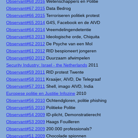
Observant#68 2016
Wetenschappers en Politie
Observant#67 2015
Data Bedrog
Observant#66 2015
Terroriseren politiek protest
Observant#65 2014
G4S, Facebook en de AIVD
Observant#64 2014
Vreemdelingendetentie
Observant#63 2013
Ideologische orde, Chiquita
Observant#62 2012
De Psyche van een Mol
Observant#61 2012
RID bespioneert jongeren
Observant#60 2012
Duurzaam afwimpelen
Security Industry: Israel - the Netherlands
2011
Observant#59 2011
RID protest Twente
Observant#58 2011
Kraaijer, AIVD, De Telegraaf
Observant#57 2011
Shell, imago AIVD, India
Europese politie en Justitie Infozine
2010
Observant#56 2010
Ochtendgloren, politie phishing
Observant#55 2010
Politieke Politie
Observant#54 2009
ID-plicht, Demonstratierecht
Observant#53 2009
Haags Fouilleren
Observant#52 2009
200.000 professionals?
Observant#51 2009
Chocolade spionnen