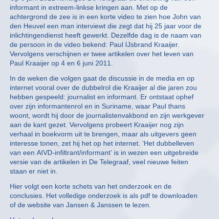
informant in extreem-linkse kringen aan. Met op de
achtergrond de zee is in een korte video te zien hoe John van
den Heuvel een man interviewt die zegt dat hij 25 jaar voor de
inlichtingendienst heeft gewerkt. Dezelfde dag is de naam van
de persoon in de video bekend: Paul IJsbrand Kraaijer.
Vervolgens verschijnen er twee artikelen over het leven van
Paul Kraaijer op 4 en 6 juni 2011.
In de weken die volgen gaat de discussie in de media en op
internet vooral over de dubbelrol die Kraaijer al die jaren zou
hebben gespeeld: journalist en informant. Er ontstaat ophef
over zijn informantenrol en in Suriname, waar Paul thans
woont, wordt hij door de journalistenvakbond en zijn werkgever
aan de kant gezet. Vervolgens probeert Kraaijer nog zijn
verhaal in boekvorm uit te brengen, maar als uitgevers geen
interesse tonen, zet hij het op het internet. ‘Het dubbelleven
van een AIVD-infiltrant/informant’ is in wezen een uitgebreide
versie van de artikelen in De Telegraaf, veel nieuwe feiten
staan er niet in.
Hier volgt een korte schets van het onderzoek en de
conclusies. Het volledige onderzoek is als pdf te downloaden
of de website van Jansen & Janssen te lezen.