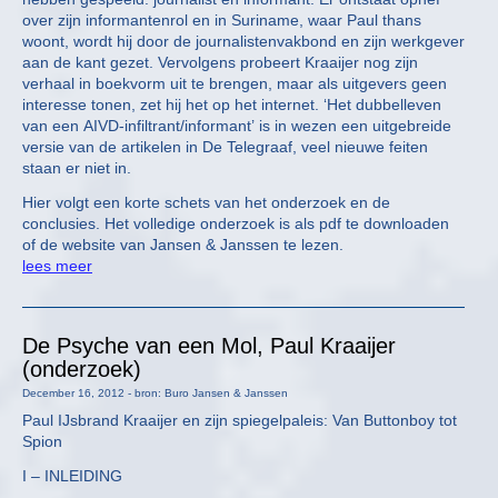
over zijn informantenrol en in Suriname, waar Paul thans
woont, wordt hij door de journalistenvakbond en zijn werkgever
aan de kant gezet. Vervolgens probeert Kraaijer nog zijn
verhaal in boekvorm uit te brengen, maar als uitgevers geen
interesse tonen, zet hij het op het internet. ‘Het dubbelleven
van een AIVD-infiltrant/informant’ is in wezen een uitgebreide
versie van de artikelen in De Telegraaf, veel nieuwe feiten
staan er niet in.
Hier volgt een korte schets van het onderzoek en de
conclusies. Het volledige onderzoek is als pdf te downloaden
of de website van Jansen & Janssen te lezen.
lees meer
De Psyche van een Mol, Paul Kraaijer
(onderzoek)
December 16, 2012 - bron: Buro Jansen & Janssen
Paul IJsbrand Kraaijer en zijn spiegelpaleis: Van Buttonboy tot
Spion
I – INLEIDING