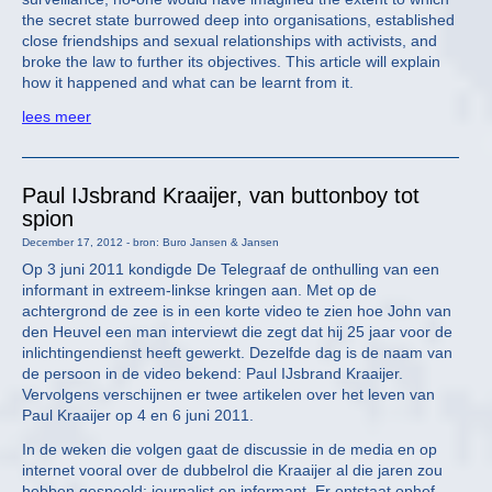
the secret state burrowed deep into organisations, established
close friendships and sexual relationships with activists, and
broke the law to further its objectives. This article will explain
how it happened and what can be learnt from it.
lees meer
Paul IJsbrand Kraaijer, van buttonboy tot
spion
December 17, 2012 - bron: Buro Jansen & Jansen
Op 3 juni 2011 kondigde De Telegraaf de onthulling van een
informant in extreem-linkse kringen aan. Met op de
achtergrond de zee is in een korte video te zien hoe John van
den Heuvel een man interviewt die zegt dat hij 25 jaar voor de
inlichtingendienst heeft gewerkt. Dezelfde dag is de naam van
de persoon in de video bekend: Paul IJsbrand Kraaijer.
Vervolgens verschijnen er twee artikelen over het leven van
Paul Kraaijer op 4 en 6 juni 2011.
In de weken die volgen gaat de discussie in de media en op
internet vooral over de dubbelrol die Kraaijer al die jaren zou
hebben gespeeld: journalist en informant. Er ontstaat ophef