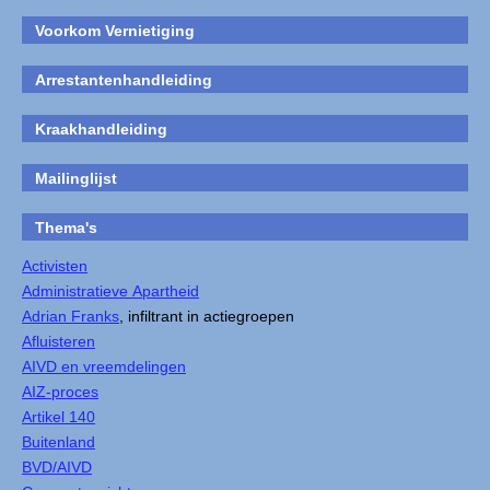
Voorkom Vernietiging
Arrestantenhandleiding
Kraakhandleiding
Mailinglijst
Thema's
Activisten
Administratieve Apartheid
Adrian Franks
, infiltrant in actiegroepen
Afluisteren
AIVD en vreemdelingen
AIZ-proces
Artikel 140
Buitenland
BVD/AIVD