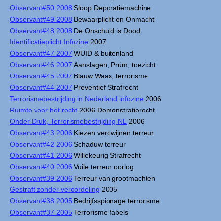
Observant#50 2008
Sloop Deporatiemachine
Observant#49 2008
Bewaarplicht en Onmacht
Observant#48 2008
De Onschuld is Dood
Identificatieplicht Infozine
2007
Observant#47 2007
WUID & buitenland
Observant#46 2007
Aanslagen, Prüm, toezicht
Observant#45 2007
Blauw Waas, terrorisme
Observant#44 2007
Preventief Strafrecht
Terrorismebestrijding in Nederland infozine
2006
Ruimte voor het recht
2006 Demonstratierecht
Onder Druk, Terrorismebestrijding NL
2006
Observant#43 2006
Kiezen verdwijnen terreur
Observant#42 2006
Schaduw terreur
Observant#41 2006
Willekeurig Strafrecht
Observant#40 2006
Vuile terreur oorlog
Observant#39 2006
Terreur van grootmachten
Gestraft zonder veroordeling
2005
Observant#38 2005
Bedrijfsspionage terrorisme
Observant#37 2005
Terrorisme fabels