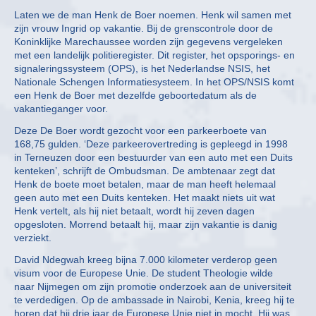
Laten we de man Henk de Boer noemen. Henk wil samen met
zijn vrouw Ingrid op vakantie. Bij de grenscontrole door de
Koninklijke Marechaussee worden zijn gegevens vergeleken
met een landelijk politieregister. Dit register, het opsporings- en
signaleringssysteem (OPS), is het Nederlandse NSIS, het
Nationale Schengen Informatiesysteem. In het OPS/NSIS komt
een Henk de Boer met dezelfde geboortedatum als de
vakantieganger voor.
Deze De Boer wordt gezocht voor een parkeerboete van
168,75 gulden. ‘Deze parkeerovertreding is gepleegd in 1998
in Terneuzen door een bestuurder van een auto met een Duits
kenteken’, schrijft de Ombudsman. De ambtenaar zegt dat
Henk de boete moet betalen, maar de man heeft helemaal
geen auto met een Duits kenteken. Het maakt niets uit wat
Henk vertelt, als hij niet betaalt, wordt hij zeven dagen
opgesloten. Morrend betaalt hij, maar zijn vakantie is danig
verziekt.
David Ndegwah kreeg bijna 7.000 kilometer verderop geen
visum voor de Europese Unie. De student Theologie wilde
naar Nijmegen om zijn promotie onderzoek aan de universiteit
te verdedigen. Op de ambassade in Nairobi, Kenia, kreeg hij te
horen dat hij drie jaar de Europese Unie niet in mocht. Hij was