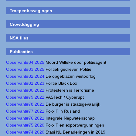
Troepenbewegingen
Crowddigging
NSA files
Publicaties
Observant#84 2025
Moord Willeke door politieagent
Observant#83 2025
Politiek gedreven Politie
Observant#82 2024
De opgeblazen wietoorlog
Observant#81 2023
Politie Black Box
Observant#80 2022
Protesteren is Terrorisme
Observant#79 2022
VASTech / Cyberupt
Observant#78 2021
De burger is staatsgevaarlijk
Observant#77 2021
Fox-IT in Rusland
Observant#76 2021
Integrale Nepwetenschap
Observant#75 2020
Fox-IT en exportvergunningen
Observant#74 2020
Stasi NL Benaderingen in 2019