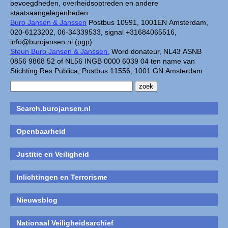
bevoegdheden, overheidsoptreden en andere
staatsaangelegenheden.
Buro Jansen & Janssen
Postbus 10591, 1001EN Amsterdam,
020-6123202, 06-34339533, signal +31684065516,
info@burojansen.nl (pgp)
Steun Buro Jansen & Janssen.
Word donateur, NL43 ASNB
0856 9868 52 of NL56 INGB 0000 6039 04 ten name van
Stichting Res Publica, Postbus 11556, 1001 GN Amsterdam.
Search.burojansen.nl
Openbaarheid
Justitie en Veiligheid
Inlichtingen en Terrorisme
Nieuwsblog
Nationaal Veiligheidsarchief