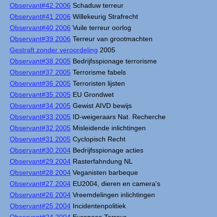
Observant#42 2006
Schaduw terreur
Observant#41 2006
Willekeurig Strafrecht
Observant#40 2006
Vuile terreur oorlog
Observant#39 2006
Terreur van grootmachten
Gestraft zonder veroordeling
2005
Observant#38 2005
Bedrijfsspionage terrorisme
Observant#37 2005
Terrorisme fabels
Observant#36 2005
Terroristen lijsten
Observant#35 2005
EU Grondwet
Observant#34 2005
Gewist AIVD bewijs
Observant#33 2005
ID-weigeraars Nat. Recherche
Observant#32 2005
Misleidende inlichtingen
Observant#31 2005
Cyclopisch Recht
Observant#30 2004
Bedrijfsspionage acties
Observant#29 2004
Rasterfahndung NL
Observant#28 2004
Veganisten barbeque
Observant#27 2004
EU2004, dieren en camera's
Observant#26 2004
Vreemdelingen inlichtingen
Observant#25 2004
Incidentenpolitiek