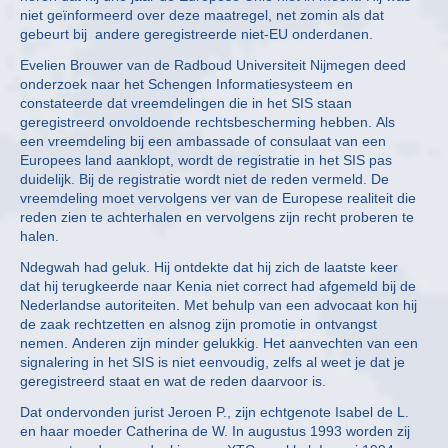
niet geïnformeerd over deze maatregel, net zomin als dat
gebeurt bij andere geregistreerde niet-EU onderdanen.
Evelien Brouwer van de Radboud Universiteit Nijmegen deed
onderzoek naar het Schengen Informatiesysteem en
constateerde dat vreemdelingen die in het SIS staan
geregistreerd onvoldoende rechtsbescherming hebben. Als
een vreemdeling bij een ambassade of consulaat van een
Europees land aanklopt, wordt de registratie in het SIS pas
duidelijk. Bij de registratie wordt niet de reden vermeld. De
vreemdeling moet vervolgens ver van de Europese realiteit die
reden zien te achterhalen en vervolgens zijn recht proberen te
halen.
Ndegwah had geluk. Hij ontdekte dat hij zich de laatste keer
dat hij terugkeerde naar Kenia niet correct had afgemeld bij de
Nederlandse autoriteiten. Met behulp van een advocaat kon hij
de zaak rechtzetten en alsnog zijn promotie in ontvangst
nemen. Anderen zijn minder gelukkig. Het aanvechten van een
signalering in het SIS is niet eenvoudig, zelfs al weet je dat je
geregistreerd staat en wat de reden daarvoor is.
Dat ondervonden jurist Jeroen P., zijn echtgenote Isabel de L.
en haar moeder Catherina de W. In augustus 1993 worden zij