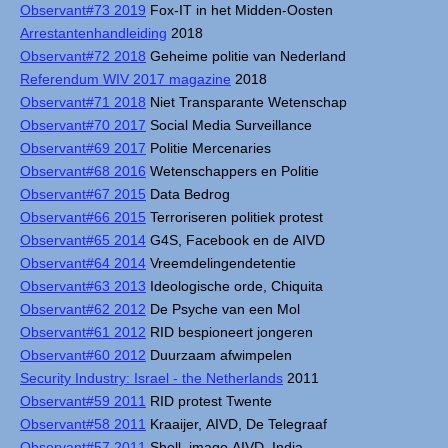
Observant#73 2019
Fox-IT in het Midden-Oosten
Arrestantenhandleiding
2018
Observant#72 2018
Geheime politie van Nederland
Referendum WIV 2017 magazine
2018
Observant#71 2018
Niet Transparante Wetenschap
Observant#70 2017
Social Media Surveillance
Observant#69 2017
Politie Mercenaries
Observant#68 2016
Wetenschappers en Politie
Observant#67 2015
Data Bedrog
Observant#66 2015
Terroriseren politiek protest
Observant#65 2014
G4S, Facebook en de AIVD
Observant#64 2014
Vreemdelingendetentie
Observant#63 2013
Ideologische orde, Chiquita
Observant#62 2012
De Psyche van een Mol
Observant#61 2012
RID bespioneert jongeren
Observant#60 2012
Duurzaam afwimpelen
Security Industry: Israel - the Netherlands
2011
Observant#59 2011
RID protest Twente
Observant#58 2011
Kraaijer, AIVD, De Telegraaf
Observant#57 2011
Shell, imago AIVD, India