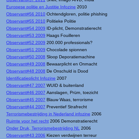
Europese politie en Justitie Infozine
2010
Observant#56 2010
Ochtendgloren, politie phishing
Observant#55 2010
Politieke Politie
Observant#54 2009
ID-plicht, Demonstratierecht
Observant#53 2009
Haags Fouilleren
Observant#52 2009
200.000 professionals?
Observant#51 2009
Chocolade spionnen
Observant#50 2008
Sloop Deporatiemachine
Observant#49 2008
Bewaarplicht en Onmacht
Observant#48 2008
De Onschuld is Dood
Identificatieplicht Infozine
2007
Observant#47 2007
WUID & buitenland
Observant#46 2007
Aanslagen, Prüm, toezicht
Observant#45 2007
Blauw Waas, terrorisme
Observant#44 2007
Preventief Strafrecht
Terrorismebestrijding in Nederland infozine
2006
Ruimte voor het recht
2006 Demonstratierecht
Onder Druk, Terrorismebestrijding NL
2006
Observant#43 2006
Kiezen verdwijnen terreur