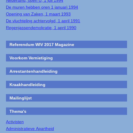
Nederland, open U, 1 juli 1994
De muren hebben oren 1 januari 1994
Opening van Zaken, 1 maart 1993
De vluchteling achtervolgd, 1 april 1991
Regenjassendemokratie, 1 april 1990
Referendum WIV 2017 Magazine
Voorkom Vernietiging
Arrestantenhandleiding
Kraakhandleiding
Mailinglijst
Thema's
Activisten
Administratieve Apartheid