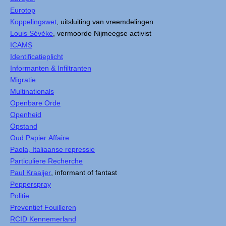
Eurotop
Koppelingswet
, uitsluiting van vreemdelingen
Louis Sévèke
, vermoorde Nijmeegse activist
ICAMS
Identificatieplicht
Informanten & Infiltranten
Migratie
Multinationals
Openbare Orde
Openheid
Opstand
Oud Papier Affaire
Paola, Italiaanse repressie
Particuliere Recherche
Paul Kraaijer
, informant of fantast
Pepperspray
Politie
Preventief Fouilleren
RCID Kennemerland