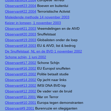
Observant#24 2004
Europese Terreur
Observant#23 2004
Boeven en buitenlui
Observant#22 2004
Terroristische Activist
Misleidende methode 14 november 2003
Keizer in lompen, 1 november 2003
Observant#21 2003
Vreemdelingen en de AIVD
Observant#20 2003
Snuffelstaat
Observant#19 2003
Globalisten onder de loep
Observant#18 2003
EU & AIVD, list & bedrog
De Snuffelstaat, NL en de BVD 1 november 2002
Schone schijn, 1 juni 2002
Observant#17 2002
Schone Schijn
Observant#16 2002
EU Europol snuffelen
Observant#15 2002
Politie betaalt studie
Observant#14 2002
Op jacht naar links
Observant#13 2002
IMSI DNA BVD kip
Observant#12 2002
De vader van de bruid
Observant#11 2001
War on Terror
Observant#10 2001
Europa tegen demonstranten
Observant#9 2001
Burenruzie en oliegiganten