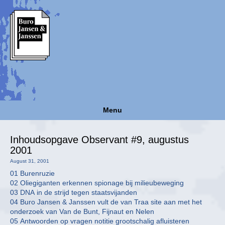
Menu
Inhoudsopgave Observant #9, augustus
2001
August 31, 2001
01 Burenruzie
02 Oliegiganten erkennen spionage bij milieubeweging
03 DNA in de strijd tegen staatsvijanden
04 Buro Jansen & Janssen vult de van Traa site aan met het
onderzoek van Van de Bunt, Fijnaut en Nelen
05 Antwoorden op vragen notitie grootschalig afluisteren