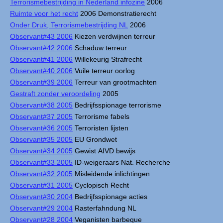
Terrorismebestrijding in Nederland infozine
2006
Ruimte voor het recht
2006 Demonstratierecht
Onder Druk, Terrorismebestrijding NL
2006
Observant#43 2006
Kiezen verdwijnen terreur
Observant#42 2006
Schaduw terreur
Observant#41 2006
Willekeurig Strafrecht
Observant#40 2006
Vuile terreur oorlog
Observant#39 2006
Terreur van grootmachten
Gestraft zonder veroordeling
2005
Observant#38 2005
Bedrijfsspionage terrorisme
Observant#37 2005
Terrorisme fabels
Observant#36 2005
Terroristen lijsten
Observant#35 2005
EU Grondwet
Observant#34 2005
Gewist AIVD bewijs
Observant#33 2005
ID-weigeraars Nat. Recherche
Observant#32 2005
Misleidende inlichtingen
Observant#31 2005
Cyclopisch Recht
Observant#30 2004
Bedrijfsspionage acties
Observant#29 2004
Rasterfahndung NL
Observant#28 2004
Veganisten barbeque