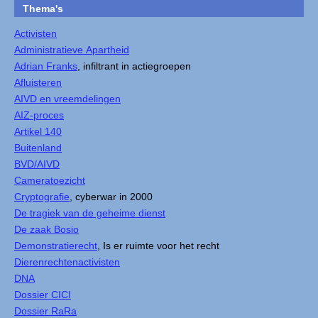
Thema's
Activisten
Administratieve Apartheid
Adrian Franks
, infiltrant in actiegroepen
Afluisteren
AIVD en vreemdelingen
AIZ-proces
Artikel 140
Buitenland
BVD/AIVD
Cameratoezicht
Cryptografie
, cyberwar in 2000
De tragiek van de geheime dienst
De zaak Bosio
Demonstratierecht
, Is er ruimte voor het recht
Dierenrechtenactivisten
DNA
Dossier CICI
Dossier RaRa