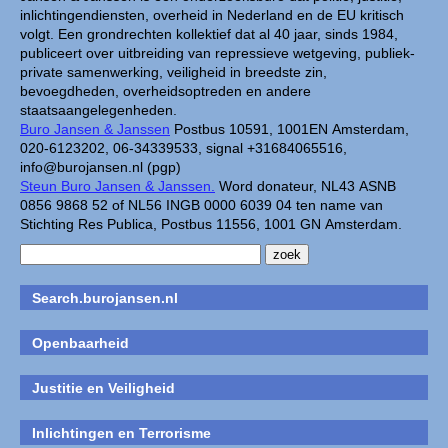
inlichtingendiensten, overheid in Nederland en de EU kritisch
volgt. Een grondrechten kollektief dat al 40 jaar, sinds 1984,
publiceert over uitbreiding van repressieve wetgeving, publiek-
private samenwerking, veiligheid in breedste zin,
bevoegdheden, overheidsoptreden en andere
staatsaangelegenheden.
Buro Jansen & Janssen
Postbus 10591, 1001EN Amsterdam,
020-6123202, 06-34339533, signal +31684065516,
info@burojansen.nl (pgp)
Steun Buro Jansen & Janssen.
Word donateur, NL43 ASNB
0856 9868 52 of NL56 INGB 0000 6039 04 ten name van
Stichting Res Publica, Postbus 11556, 1001 GN Amsterdam.
Search.burojansen.nl
Openbaarheid
Justitie en Veiligheid
Inlichtingen en Terrorisme