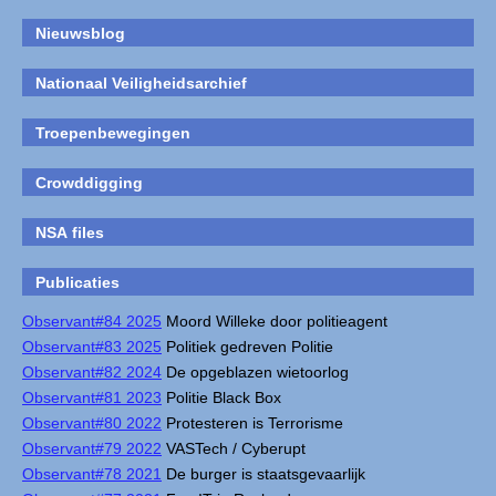
Nieuwsblog
Nationaal Veiligheidsarchief
Troepenbewegingen
Crowddigging
NSA files
Publicaties
Observant#84 2025
Moord Willeke door politieagent
Observant#83 2025
Politiek gedreven Politie
Observant#82 2024
De opgeblazen wietoorlog
Observant#81 2023
Politie Black Box
Observant#80 2022
Protesteren is Terrorisme
Observant#79 2022
VASTech / Cyberupt
Observant#78 2021
De burger is staatsgevaarlijk