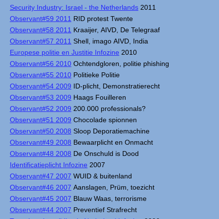
Security Industry: Israel - the Netherlands
2011
Observant#59 2011
RID protest Twente
Observant#58 2011
Kraaijer, AIVD, De Telegraaf
Observant#57 2011
Shell, imago AIVD, India
Europese politie en Justitie Infozine
2010
Observant#56 2010
Ochtendgloren, politie phishing
Observant#55 2010
Politieke Politie
Observant#54 2009
ID-plicht, Demonstratierecht
Observant#53 2009
Haags Fouilleren
Observant#52 2009
200.000 professionals?
Observant#51 2009
Chocolade spionnen
Observant#50 2008
Sloop Deporatiemachine
Observant#49 2008
Bewaarplicht en Onmacht
Observant#48 2008
De Onschuld is Dood
Identificatieplicht Infozine
2007
Observant#47 2007
WUID & buitenland
Observant#46 2007
Aanslagen, Prüm, toezicht
Observant#45 2007
Blauw Waas, terrorisme
Observant#44 2007
Preventief Strafrecht