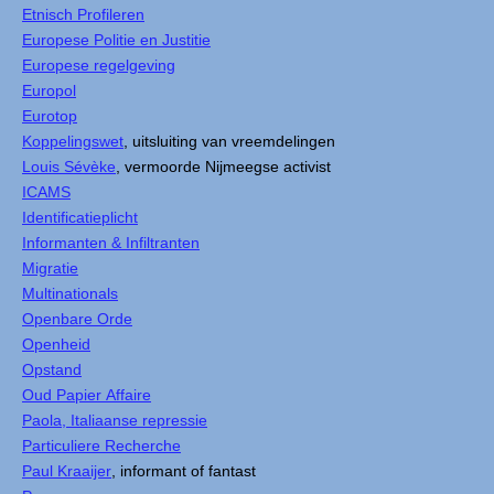
Etnisch Profileren
Europese Politie en Justitie
Europese regelgeving
Europol
Eurotop
Koppelingswet
, uitsluiting van vreemdelingen
Louis Sévèke
, vermoorde Nijmeegse activist
ICAMS
Identificatieplicht
Informanten & Infiltranten
Migratie
Multinationals
Openbare Orde
Openheid
Opstand
Oud Papier Affaire
Paola, Italiaanse repressie
Particuliere Recherche
Paul Kraaijer
, informant of fantast