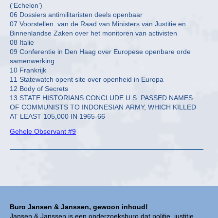
(‘Echelon’)
06 Dossiers antimilitaristen deels openbaar
07 Voorstellen van de Raad van Ministers van Justitie en
Binnenlandse Zaken over het monitoren van activisten
08 Italie
09 Conferentie in Den Haag over Europese openbare orde
samenwerking
10 Frankrijk
11 Statewatch opent site over openheid in Europa
12 Body of Secrets
13 STATE HISTORIANS CONCLUDE U.S. PASSED NAMES
OF COMMUNISTS TO INDONESIAN ARMY, WHICH KILLED
AT LEAST 105,000 IN 1965-66
Gehele Observant #9
Buro Jansen & Janssen, gewoon inhoud!
Jansen & Janssen is een onderzoeksburo dat politie, justitie,