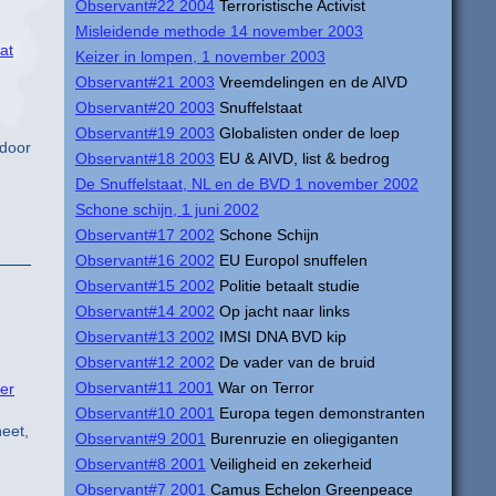
Observant#22 2004
Terroristische Activist
Misleidende methode 14 november 2003
at
Keizer in lompen, 1 november 2003
Observant#21 2003
Vreemdelingen en de AIVD
Observant#20 2003
Snuffelstaat
Observant#19 2003
Globalisten onder de loep
 door
Observant#18 2003
EU & AIVD, list & bedrog
De Snuffelstaat, NL en de BVD 1 november 2002
Schone schijn, 1 juni 2002
Observant#17 2002
Schone Schijn
Observant#16 2002
EU Europol snuffelen
Observant#15 2002
Politie betaalt studie
Observant#14 2002
Op jacht naar links
Observant#13 2002
IMSI DNA BVD kip
Observant#12 2002
De vader van de bruid
Observant#11 2001
War on Terror
ier
Observant#10 2001
Europa tegen demonstranten
eet,
Observant#9 2001
Burenruzie en oliegiganten
Observant#8 2001
Veiligheid en zekerheid
Observant#7 2001
Camus Echelon Greenpeace