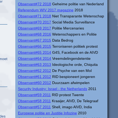
er
Observant#72 2018
Geheime politie van Nederland
Referendum WIV 2017 magazine
2018
Observant#71 2018
Niet Transparante Wetenschap
Observant#70 2017
Social Media Surveillance
Observant#69 2017
Politie Mercenaries
Observant#68 2016
Wetenschappers en Politie
Observant#67 2015
Data Bedrog
Observant#66 2015
Terroriseren politiek protest
Observant#65 2014
G4S, Facebook en de AIVD
Observant#64 2014
Vreemdelingendetentie
 moet
Observant#63 2013
Ideologische orde, Chiquita
Observant#62 2012
De Psyche van een Mol
Observant#61 2012
RID bespioneert jongeren
Observant#60 2012
Duurzaam afwimpelen
Security Industry: Israel - the Netherlands
2011
Observant#59 2011
RID protest Twente
Observant#58 2011
Kraaijer, AIVD, De Telegraaf
Observant#57 2011
Shell, imago AIVD, India
Europese politie en Justitie Infozine
2010
ndes