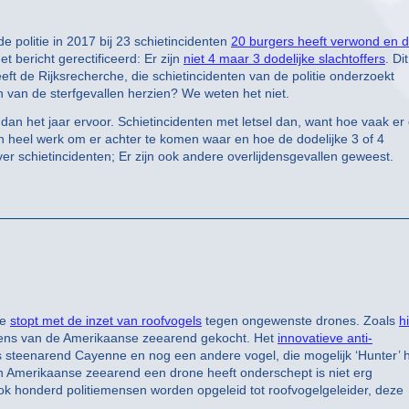
 politie in 2017 bij 23 schietincidenten
20 burgers heeft verwond en d
t bericht gerectificeerd: Er zijn
niet 4 maar 3 dodelijke slachtoffers
. Dit
eft de Rijksrecherche, die schietincidenten van de politie onderzoekt
 van de sterfgevallen herzien? We weten het niet.
dan het jaar ervoor. Schietincidenten met letsel dan, want hoe vaak er
een heel werk om er achter te komen waar en hoe de dodelijke 3 of 4
er schietincidenten; Er zijn ook andere overlijdensgevallen geweest.
ie
stopt met de inzet van roofvogels
tegen ongewenste drones. Zoals
h
ikens van de Amerikaanse zeearend gekocht. Het
innovatieve anti-
 steenarend Cayenne en nog een andere vogel, die mogelijk ‘Hunter’ h
 één Amerikaanse zeearend een drone heeft onderschept is niet erg
 ook honderd politiemensen worden opgeleid tot roofvogelgeleider, deze