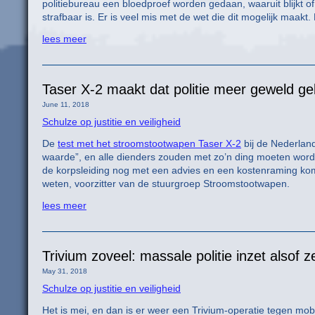
politiebureau een bloedproef worden gedaan, waaruit blijkt 
strafbaar is. Er is veel mis met de wet die dit mogelijk maakt
lees meer
Taser X-2 maakt dat politie meer geweld gebr
June 11, 2018
Schulze op justitie en veiligheid
De
test met het stroomstootwapen Taser X-2
bij de Nederland
waarde”, en alle dienders zouden met zo’n ding moeten worde
de korpsleiding nog met een advies en een kostenraming kome
weten, voorzitter van de stuurgroep Stroomstootwapen.
lees meer
Trivium zoveel: massale politie inzet alsof 
May 31, 2018
Schulze op justitie en veiligheid
Het is mei, en dan is er weer een Trivium-operatie tegen mobie