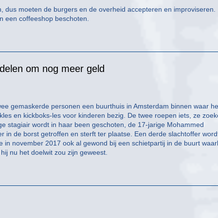
ven, dus moeten de burgers en de overheid accepteren en improviseren.
en een coffeeshop beschoten.
bedelen om nog meer geld
twee gemaskerde personen een buurthuis in Amsterdam binnen waar he
les en kickboks-les voor kinderen bezig. De twee roepen iets, ze zoe
ige stagiair wordt in haar been geschoten, de 17-jarige Mohammed
r in de borst getroffen en sterft ter plaatse. Een derde slachtoffer wordt
e in november 2017 ook al gewond bij een schietpartij in de buurt waarb
ij nu het doelwit zou zijn geweest.