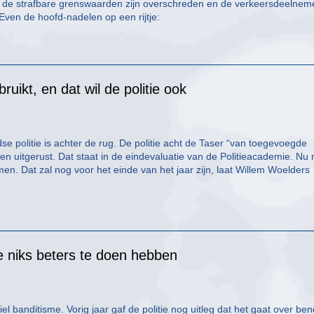
of de strafbare grenswaarden zijn overschreden en de verkeersdeelnem
. Even de hoofd-nadelen op een rijtje:
uikt, en dat wil de politie ook
se politie is achter de rug. De politie acht de Taser “van toegevoegde
n uitgerust. Dat staat in de eindevaluatie van de Politieacademie. Nu
n. Dat zal nog voor het einde van het jaar zijn, laat Willem Woelders
ze niks beters te doen hebben
l banditisme. Vorig jaar gaf de politie nog uitleg dat het gaat over be