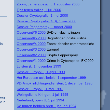
Zoom, cameratoezicht, 1 augustus 2000
Tips tegen tralies, 1 juli 2000
Dossier Cryptografie, 1 mei 2000
Dossier Cryptografie (GB), 1 mei 2000
Dossier Pepperspray, 1 maart 2000
Observant#6 2000
BVD en vluchtelingen
Observant#5 2000
Begrotingen politie justitie
is
Observant#4 2000
Zoom: dossier cameratoezicht
Observant#3 2000
Europol
Observant#2 2000
Crypto Pepperspray
Observant#1 2000
Crime in Cyberspace, EK2000
Luisterrijk, 1 november 1999
Dossier Europol II, 1 april 1999
Het Europese asielbeleid, 1 september 1999
VD-Amok inlichtingendiensten, 1 december 1998
Dossier Europol I, 1 mei 1997
Welingelichte Kringen, 1 juli 1995
lang
Nederland, open U, 1 juli 1994
t in
De muren hebben oren 1 januari 1994