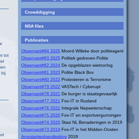
Crowddigging
NSA files
Publicaties
ge
Observant#84 2025
Moord Willeke door politieagent
t tot
Observant#83 2025
Politiek gedreven Politie
et
Observant#82 2024
De opgeblazen wietoorlog
oen
Observant#81 2023
Politie Black Box
bij
Observant#80 2022
Protesteren is Terrorisme
Observant#79 2022
VASTech / Cyberupt
Observant#78 2021
De burger is staatsgevaarlijk
Observant#77 2021
Fox-IT in Rusland
Observant#76 2021
Integrale Nepwetenschap
Observant#75 2020
Fox-IT en exportvergunningen
Observant#74 2020
Stasi NL Benaderingen in 2019
Observant#73 2019
Fox-IT in het Midden-Oosten
het
Arrestantenhandleiding
2018