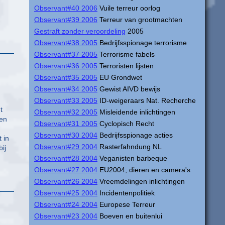
Observant#40 2006
Vuile terreur oorlog
Observant#39 2006
Terreur van grootmachten
Gestraft zonder veroordeling
2005
Observant#38 2005
Bedrijfsspionage terrorisme
Observant#37 2005
Terrorisme fabels
Observant#36 2005
Terroristen lijsten
Observant#35 2005
EU Grondwet
Observant#34 2005
Gewist AIVD bewijs
Observant#33 2005
ID-weigeraars Nat. Recherche
t
Observant#32 2005
Misleidende inlichtingen
ken
Observant#31 2005
Cyclopisch Recht
Observant#30 2004
Bedrijfsspionage acties
 in
Observant#29 2004
Rasterfahndung NL
ij
Observant#28 2004
Veganisten barbeque
Observant#27 2004
EU2004, dieren en camera's
Observant#26 2004
Vreemdelingen inlichtingen
Observant#25 2004
Incidentenpolitiek
Observant#24 2004
Europese Terreur
Observant#23 2004
Boeven en buitenlui