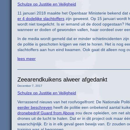
Schulze op Justitie en Veiligheid
11 januari 2018 maakte het Openbaar Ministerie bekend dat de
er 4 dodelijke slachtoffers
zijn geweest. Op 15 januari wordt he
wordt niet toegelicht. Is er iemand uit de dood opgestaan? He
wanneer er doden of gewonden vallen, haar oordeel over een
In de media wordt gemeld dat er minder schietincidenten zijn 
de politie is geschoten krijgen we niet te horen. Het is nog 
slachtoffers aan hun eind kwamen. Ook gaat dit alleen nog ov
lees meer
Zeearendkuikens alweer afgedankt
December 7, 2017
Schulze op Justitie en Veiligheid
Verrassend nieuws van het roofvogelfront: De Nationale Polit
eerder beschreven
heeft de politie een onbekend aantal ku
dronebedrijf Guard from Above
zou deze opleiden, om net als
drones uit de lucht te halen. Dat er in dit project ook maar
waarschijnlijk. Er is in elk geval geen bewijs van. Er zouden
training was al begonnen.