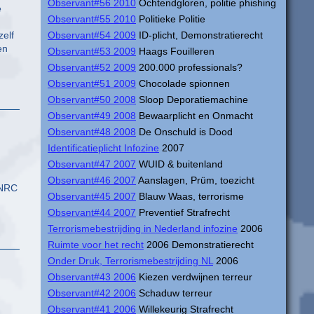
Observant#56 2010
Ochtendgloren, politie phishing
e
Observant#55 2010
Politieke Politie
zelf
Observant#54 2009
ID-plicht, Demonstratierecht
en
Observant#53 2009
Haags Fouilleren
Observant#52 2009
200.000 professionals?
Observant#51 2009
Chocolade spionnen
Observant#50 2008
Sloop Deporatiemachine
Observant#49 2008
Bewaarplicht en Onmacht
Observant#48 2008
De Onschuld is Dood
Identificatieplicht Infozine
2007
Observant#47 2007
WUID & buitenland
Observant#46 2007
Aanslagen, Prüm, toezicht
 NRC
Observant#45 2007
Blauw Waas, terrorisme
Observant#44 2007
Preventief Strafrecht
Terrorismebestrijding in Nederland infozine
2006
Ruimte voor het recht
2006 Demonstratierecht
Onder Druk, Terrorismebestrijding NL
2006
Observant#43 2006
Kiezen verdwijnen terreur
Observant#42 2006
Schaduw terreur
Observant#41 2006
Willekeurig Strafrecht