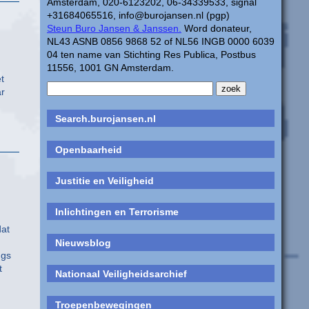
Amsterdam, 020-6123202, 06-34339533, signal
+31684065516, info@burojansen.nl (pgp)
Steun Buro Jansen & Janssen.
Word donateur,
NL43 ASNB 0856 9868 52 of NL56 INGB 0000 6039
04 ten name van Stichting Res Publica, Postbus
11556, 1001 GN Amsterdam.
t
ar
Search.burojansen.nl
Openbaarheid
Justitie en Veiligheid
Inlichtingen en Terrorisme
at
Nieuwsblog
ugs
t
Nationaal Veiligheidsarchief
Troepenbewegingen