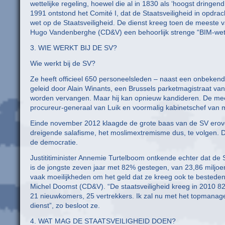
wettelijke regeling, hoewel die al in 1830 als ‘hoogst dring
1991 ontstond het Comité I, dat de Staatsveiligheid in opdra
wet op de Staatsveiligheid. De dienst kreeg toen de meeste va
Hugo Vandenberghe (CD&V) een behoorlijk strenge “BIM-wet”,
3. WIE WERKT BIJ DE SV?
Wie werkt bij de SV?
Ze heeft officieel 650 personeelsleden – naast een onbekend
geleid door Alain Winants, een Brussels parketmagistraat van l
worden vervangen. Maar hij kan opnieuw kandideren. De mee
procureur-generaal van Luik en voormalig kabinetschef van mi
Einde november 2012 klaagde de grote baas van de SV erover 
dreigende salafisme, het moslimextremisme dus, te volgen. D
de democratie.
Justititiminister Annemie Turtelboom ontkende echter dat de S
is de jongste zeven jaar met 82% gestegen, van 23,86 miljoe
vaak moeilijkheden om het geld dat ze kreeg ook te bestede
Michel Doomst (CD&V). “De staatsveiligheid kreeg in 2010 82 n
21 nieuwkomers, 25 vertrekkers. Ik zal nu met het topmanage
dienst”, zo besloot ze.
4. WAT MAG DE STAATSVEILIGHEID DOEN?