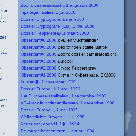
er
Zoom, cameratoezicht, 1 augustus 2000
ider
Tips tegen tralies, 1 juli 2000
ij
Dossier Cryptografie, 1 mei 2000
over
Dossier Cryptografie (GB), 1 mei 2000
Dossier Pepperspray, 1 maart 2000
zelf
Observant#6 2000
BVD en vluchtelingen
Observant#5 2000
Begrotingen politie justitie
rpse
Observant#4 2000
Zoom: dossier cameratoezicht
Observant#3 2000
Europol
en
Observant#2 2000
Crypto Pepperspray
it
Observant#1 2000
Crime in Cyberspace, EK2000
id
Luisterrijk, 1 november 1999
Dossier Europol II, 1 april 1999
Het Europese asielbeleid, 1 september 1999
haar
VD-Amok inlichtingendiensten, 1 december 1998
van
Dossier Europol I, 1 mei 1997
Welingelichte Kringen, 1 juli 1995
Nederland, open U, 1 juli 1994
De muren hebben oren 1 januari 1994
hij