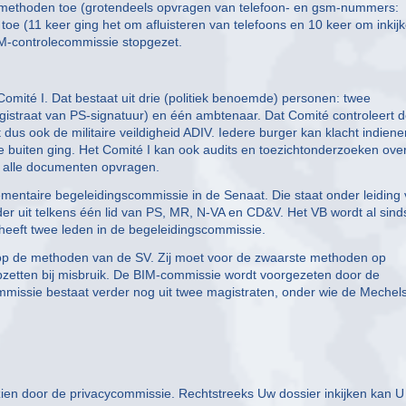
e methoden toe (grotendeels opvragen van telefoon- en gsm-nummers:
toe (11 keer ging het om afluisteren van telefoons en 10 keer om inkij
IM-controlecommissie stopgezet.
Comité I. Dat bestaat uit drie (politiek benoemde) personen: twee
agistraat van PS-signatuur) en één ambtenaar. Dat Comité controleert 
t dus ook de militaire veildigheid ADIV. Iedere burger kan klacht indienen
e te buiten ging. Het Comité I kan ook audits en toezichtonderzoeken ove
r alle documenten opvragen.
ementaire begeleidingscommissie in de Senaat. Die staat onder leiding
r uit telkens één lid van PS, MR, N-VA en CD&V. Het VB wordt al sind
eeft twee leden in de begeleidingscommissie.
 op de methoden van de SV. Zij moet voor de zwaarste methoden op
zetten bij misbruik. De BIM-commissie wordt voorgezeten door de
missie bestaat verder nog uit twee magistraten, onder wie de Mechel
inzien door de privacycommissie. Rechtstreeks Uw dossier inkijken kan U