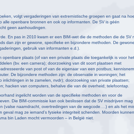
boeken, volgt vergaderingen van extremistische groepen en gaat na ho
op alle openbare bronnen en ook op informanten. De SV is géén
richt geen aanhoudingen.
erde. En pas in 2010 kwam er een BIM-wet die de methoden die de SV
 Sinds dan zijn er gewone, specifieke en bijzondere methoden. De gewon
aderingen, gebruik van informanten e.d.).
openbare plaats (of van een private plaats die toegankelijk is voor he
ddelen (bv. een camera); doorzoeking van dit soort plaatsen met
eadresseerde van post of van de eigenaar van een postbus; kennisne
uter. De bijzondere methoden zijn: de observatie in woningen; het
 inlichtingen in te zamelen, nvdr); doorzoeking van private plaatsen;
; hacken van computers, behalve die van de overheid; telefoontap.
oorhand ingelicht worden van de specifieke methoden en voor de
even. Die BIM-commissie kan ook beslissen dat de SV misdrijven mag
ten (valse naamdracht, overtredingen van de wegcode….) en als het misd
een geval mag ze iemand’s fysieke integriteit schenden. Moorden kunne
sama bin Laden mocht vermoorden – in België niet.