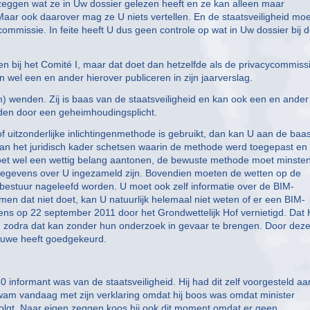
zeggen wat ze in Uw dossier gelezen heeft en ze kan alleen maar
aar ook daarover mag ze U niets vertellen. En de staatsveiligheid moe
missie. In feite heeft U dus geen controle op wat in Uw dossier bij 
en bij het Comité I, maar dat doet dan hetzelfde als de privacycommiss
wel een en ander hierover publiceren in zijn jaarverslag.
om) wenden. Zij is baas van de staatsveiligheid en kan ook een en ander
nden door een geheimhoudingsplicht.
f uitzonderlijke inlichtingenmethode is gebruikt, dan kan U aan de baa
 dan het juridisch kader schetsen waarin de methode werd toegepast en
moet wel een wettig belang aantonen, de bewuste methode moet minste
we gegevens over U ingezameld zijn. Bovendien moeten de wetten op de
bestuur nageleefd worden. U moet ook zelf informatie over de BIM-
en dat niet doet, kan U natuurlijk helemaal niet weten of er een BIM-
ens op 22 september 2011 door het Grondwettelijk Hof vernietigd. Dat 
ten zodra dat kan zonder hun onderzoek in gevaar te brengen. Door dez
nieuwe heeft goedgekeurd.
 informant was van de staatsveiligheid. Hij had dit zelf voorgesteld aa
kwam vandaag met zijn verklaring omdat hij boos was omdat minister
 volgt. Naar eigen zeggen koos hij ook dit moment omdat er geen