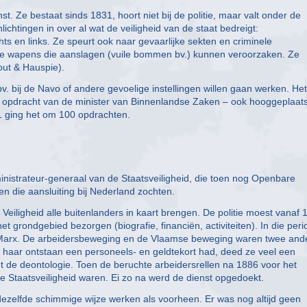
st. Ze bestaat sinds 1831, hoort niet bij de politie, maar valt onder de
lichtingen in over al wat de veiligheid van de staat bedreigt:
ts en links. Ze speurt ook naar gevaarlijke sekten en criminele
ijke wapens die aanslagen (vuile bommen bv.) kunnen veroorzaken. Ze
out & Hauspie).
v. bij de Navo of andere gevoelige instellingen willen gaan werken. Het
 opdracht van de minister van Binnenlandse Zaken – ook hooggeplaat
11 ging het om 100 opdrachten.
inistrateur-generaal van de Staatsveiligheid, die toen nog Openbare
en die aansluiting bij Nederland zochten.
ligheid alle buitenlanders in kaart brengen. De politie moest vanaf 
et grondgebied bezorgen (biografie, financiën, activiteiten). In die per
l Marx. De arbeidersbeweging en de Vlaamse beweging waren twee and
 haar ontstaan een personeels- en geldtekort had, deed ze veel een
 de deontologie. Toen de beruchte arbeidersrellen na 1886 voor het
 Staatsveiligheid waren. Ei zo na werd de dienst opgedoekt.
dezelfde schimmige wijze werken als voorheen. Er was nog altijd geen