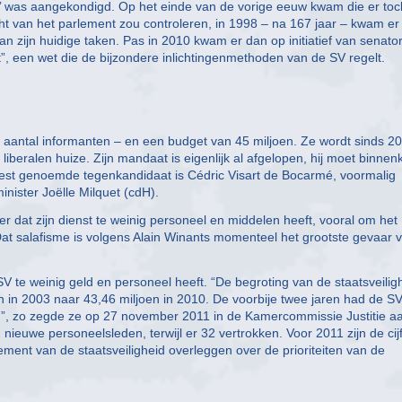
end’ was aangekondigd. Op het einde van de vorige eeuw kwam die er toch
cht van het parlement zou controleren, in 1998 – na 167 jaar – kwam er
n zijn huidige taken. Pas in 2010 kwam er dan op initiatief van senato
 een wet die de bijzondere inlichtingenmethoden van de SV regelt.
 aantal informanten – en een budget van 45 miljoen. Ze wordt sinds 2
iberalen huize. Zijn mandaat is eigenlijk al afgelopen, hij moet binnen
st genoemde tegenkandidaat is Cédric Visart de Bocarmé, voormalig
nister Joëlle Milquet (cdH).
dat zijn dienst te weinig personeel en middelen heeft, vooral om het
at salafisme is volgens Alain Winants momenteel het grootste gevaar 
V te weinig geld en personeel heeft. “De begroting van de staatsveilig
n in 2003 naar 43,46 miljoen in 2010. De voorbije twee jaren had de S
n”, zo zegde ze op 27 november 2011 in de Kamercommissie Justitie a
ieuwe personeelsleden, terwijl er 32 vertrokken. Voor 2011 zijn de cijf
ment van de staatsveiligheid overleggen over de prioriteiten van de