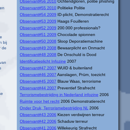
Observant#56 2010
Ochtendgloren, politie phishing
ken
Observant#55 2010
Politieke Politie
Observant#54 2009
ID-plicht, Demonstratierecht
Observant#53 2009
Haags Fouilleren
Observant#52 2009
200.000 professionals?
Observant#51 2009
Chocolade spionnen
de
Observant#50 2008
Sloop Deporatiemachine
 bij
r de
Observant#49 2008
Bewaarplicht en Onmacht
Observant#48 2008
De Onschuld is Dood
Identificatieplicht Infozine
2007
 van
s
Observant#47 2007
WUID & buitenland
Observant#46 2007
Aanslagen, Prüm, toezicht
Observant#45 2007
Blauw Waas, terrorisme
Observant#44 2007
Preventief Strafrecht
se
Terrorismebestrijding in Nederland infozine
2006
Ruimte voor het recht
2006 Demonstratierecht
Onder Druk, Terrorismebestrijding NL
2006
Observant#43 2006
Kiezen verdwijnen terreur
Observant#42 2006
Schaduw terreur
Observant#41 2006
Willekeurig Strafrecht