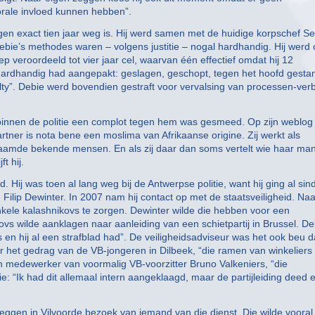
torale invloed kunnen hebben”.
gen exact tien jaar weg is. Hij werd samen met de huidige korpschef S
ebie’s methodes waren – volgens justitie – nogal hardhandig. Hij werd
veroordeeld tot vier jaar cel, waarvan één effectief omdat hij 12
 hardhandig had aangepakt: geslagen, geschopt, tegen het hoofd gesta
lty”. Debie werd bovendien gestraft voor vervalsing van processen-verb
t binnen de politie een complot tegen hem was gesmeed. Op zijn weblog
 partner is nota bene een moslima van Afrikaanse origine. Zij werkt als
naamde bekende mensen. En als zij daar dan soms vertelt wie haar man
t hij.
. Hij was toen al lang weg bij de Antwerpse politie, want hij ging al sin
 Filip Dewinter. In 2007 nam hij contact op met de staatsveiligheid. Naa
le kalashnikovs te zorgen. Dewinter wilde die hebben voor een
vs wilde aanklagen naar aanleiding van een schietpartij in Brussel. De
s en hij al een strafblad had”. De veiligheidsadviseur was het ook beu d
ver het gedrag van de VB-jongeren in Dilbeek, “die ramen van winkeliers
n medewerker van voormalig VB-voorzitter Bruno Valkeniers, “die
 “Ik had dit allemaal intern aangeklaagd, maar de partijleiding deed e
 zeggen in Vilvoorde bezoek van iemand van die dienst. Die wilde vooral