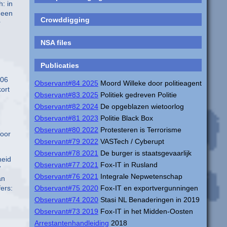
: in
 een
Crowddigging
r
NSA files
Publicaties
006
Observant#84 2025
Moord Willeke door politieagent
kort
Observant#83 2025
Politiek gedreven Politie
Observant#82 2024
De opgeblazen wietoorlog
Observant#81 2023
Politie Black Box
Observant#80 2022
Protesteren is Terrorisme
voor
Observant#79 2022
VASTech / Cyberupt
Observant#78 2021
De burger is staatsgevaarlijk
heid
Observant#77 2021
Fox-IT in Rusland
V
Observant#76 2021
Integrale Nepwetenschap
an
ers:
Observant#75 2020
Fox-IT en exportvergunningen
Observant#74 2020
Stasi NL Benaderingen in 2019
Observant#73 2019
Fox-IT in het Midden-Oosten
Arrestantenhandleiding
2018