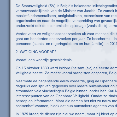
De Staatsveiligheid (SV) is België’s bekendste inlichtingendien
verantwoordelijkheid van de Minister van Justitie. Ze zamelt in
moslimfundamentalisten, antiglobalisten, extremisten van rech
organisaties en naar de mogelijke verspreiding van gevaarl
onderzoekt ook de economische spionage (zoals die bij Lern
Verder voert ze veiligheidsonderzoeken uit voor mensen die b
gaat om honderden onderzoeken per jaar. Ze beschermt – in
personen (staats- en regeringsleiders en hun familie). In 20
2. WAT GING VOORAF?
Vooraf: een woordje geschiedenis.
Op 15 oktober 1830 werd Isidore Plaisant (sic) de eerste adm
Veiligheid heette. Ze moest vooral orangisten opsporen, Belg
Naarmate de negentiende eeuw vorderde, ging de Openbare Vei
dagelijks een lijst van gegevens over iedere buitenlander op h
stroomden vele vluchtelingen België binnen, onder hen Kar
interessepunten van de Openbare Veiligheid. Omdat ze sinds
beroep op informanten. Maar die namen het niet zo nauw met
assisenhof kwamen, bleek dat hun aanstokers agenten van de
In 1929 kreeg de dienst zijn nieuwe naam, maar hij bleef op 