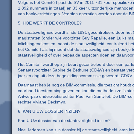
Volgens het Comité I past de SV in 2011 731 keer specifiek
1.892 nummers in totaal) en 33 keer uitzonderlijke methoden 
van bankverrichtingen. Veertien operaties werden door de B
5. HOE WERKT DE CONTROLE?
De staatsveiligheid wordt sinds 1991 gecontroleerd door het 
magistraten (onder wie voorzitter Guy Rapaille, een Luiks m
inlichtingendiensten: naast de staatsveiligheid, controleert he
het Comité I als hij meent dat de staatsveiligheid zijn boekj
staatsveiligheid of over bepaalde aspecten doen en daarvoo
Het Comité I wordt op zijn beurt gecontroleerd door een parl
Senaatsvoorzitter Sabine de Bethune (CD&V) en bestaat verde
jaar en dag uit deze begeleidingscommissie geweerd, CD&V h
Daarnaast heb je nog de BIM-commissie, die toezicht houdt
voorhand toestemming geven en kan die methoden zelfs stop
Antwerpse onderzoeksrechter Paul Van Santvliet. De BIM-com
rechter Viviane Deckmyn.
6. KAN U UW DOSSIER INZIEN?
Kan U Uw dossier van de staatsveiligheid inzien?
Nee. Iedereen kan zijn dossier bij de staatsveiligheid laten 