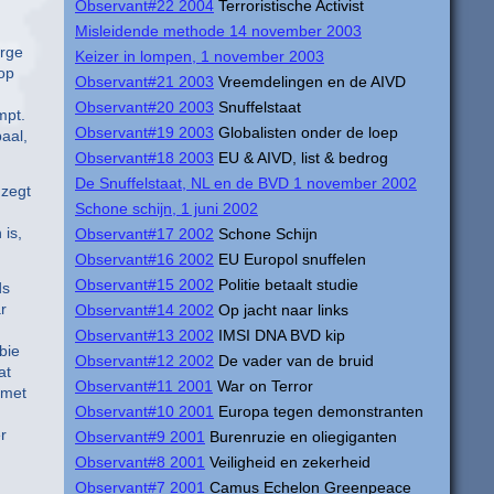
Observant#22 2004
Terroristische Activist
Misleidende methode 14 november 2003
erge
Keizer in lompen, 1 november 2003
 op
Observant#21 2003
Vreemdelingen en de AIVD
Observant#20 2003
Snuffelstaat
mpt.
Observant#19 2003
Globalisten onder de loep
aal,
Observant#18 2003
EU & AIVD, list & bedrog
De Snuffelstaat, NL en de BVD 1 november 2002
 zegt
Schone schijn, 1 juni 2002
 is,
Observant#17 2002
Schone Schijn
Observant#16 2002
EU Europol snuffelen
Observant#15 2002
Politie betaalt studie
ds
r
Observant#14 2002
Op jacht naar links
Observant#13 2002
IMSI DNA BVD kip
bie
Observant#12 2002
De vader van de bruid
at
Observant#11 2001
War on Terror
 met
Observant#10 2001
Europa tegen demonstranten
r
Observant#9 2001
Burenruzie en oliegiganten
Observant#8 2001
Veiligheid en zekerheid
Observant#7 2001
Camus Echelon Greenpeace