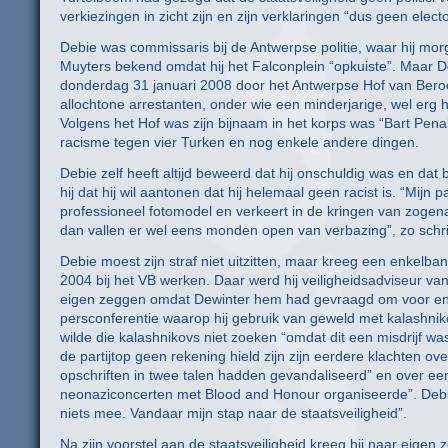
verkiezingen in zicht zijn en zijn verklaringen “dus geen elec
Debie was commissaris bij de Antwerpse politie, waar hij mor
Muyters bekend omdat hij het Falconplein “opkuiste”. Maar D
donderdag 31 januari 2008 door het Antwerpse Hof van Beroep 
allochtone arrestanten, onder wie een minderjarige, wel erg
Volgens het Hof was zijn bijnaam in het korps was “Bart Pena
racisme tegen vier Turken en nog enkele andere dingen.
Debie zelf heeft altijd beweerd dat hij onschuldig was en da
hij dat hij wil aantonen dat hij helemaal geen racist is. “Mijn
professioneel fotomodel en verkeert in de kringen van zoge
dan vallen er wel eens monden open van verbazing”, zo schrijf
Debie moest zijn straf niet uitzitten, maar kreeg een enkelband
2004 bij het VB werken. Daar werd hij veiligheidsadviseur van
eigen zeggen omdat Dewinter hem had gevraagd om voor enke
persconferentie waarop hij gebruik van geweld met kalashniko
wilde die kalashnikovs niet zoeken “omdat dit een misdrijf wa
de partijtop geen rekening hield zijn zijn eerdere klachten o
opschriften in twee talen hadden gevandaliseerd” en over ee
neonaziconcerten met Blood and Honour organiseerde”. Debie:
niets mee. Vandaar mijn stap naar de staatsveiligheid”.
Na zijn voorstel aan de staatsveiligheid kreeg hij naar eigen