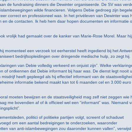
an de fundraising dinners die Dewinter organiseerde. De SV was verd
i-islambewegingen wilde financieren. Volgens Debie gedroeg zijn begele
zeer correct en professioneel was. In het privéleven van Dewinter was h
n en de contacten. Ik heb hem daar hopen documenten en informatie 
ook vrolijk had gemaakt over de kanker van Marie-Rose Morel. Maar hij
 hij momenteel een verzoek tot eerherstel heeft ingediend bij het Antwe
aniseert bedrijfsopleidingen over dringende medische hulp, zo zegt hij.
klaringen van Debie volledig verkeerd en onjuist zijn”. Welke verklaring
igen of ontkennen dat Debie informant bij haar was. De dienst legt nooit u
misdrijf heeft gepleegd als hij effectief informant van de staatsveilighe
 geheime informatie bekend maakt kan tot 6 maanden cel en 3.000 euro
 vooral moeten bewijzen en de staatsveiligheid mag zelf niet zeggen wie 
 vraag me bovendien af of ik officieel wel een “informant” was. Niemand 
ngsplicht”.
entsleden, politici of politieke partijen volgt, screent of schaduwt
bevoegd om een aantal bedreigingen te onderzoeken, waaronder
tten van anti-islambewegingen zou daaronder kunnen vallen”, verwijst 