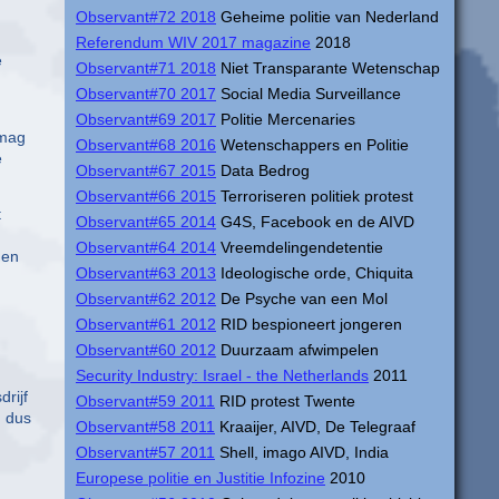
Observant#72 2018
Geheime politie van Nederland
Referendum WIV 2017 magazine
2018
e
Observant#71 2018
Niet Transparante Wetenschap
Observant#70 2017
Social Media Surveillance
Observant#69 2017
Politie Mercenaries
 mag
Observant#68 2016
Wetenschappers en Politie
e
Observant#67 2015
Data Bedrog
Observant#66 2015
Terroriseren politiek protest
t
Observant#65 2014
G4S, Facebook en de AIVD
Observant#64 2014
Vreemdelingendetentie
men
Observant#63 2013
Ideologische orde, Chiquita
Observant#62 2012
De Psyche van een Mol
Observant#61 2012
RID bespioneert jongeren
Observant#60 2012
Duurzaam afwimpelen
Security Industry: Israel - the Netherlands
2011
rijf
Observant#59 2011
RID protest Twente
n dus
Observant#58 2011
Kraaijer, AIVD, De Telegraaf
Observant#57 2011
Shell, imago AIVD, India
Europese politie en Justitie Infozine
2010