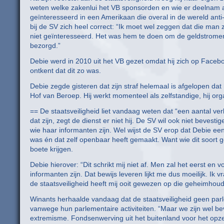
weten welke zakenlui het VB sponsorden en wie er deelnam a
geïnteresseerd in een Amerikaan die overal in de wereld ant
bij de SV zich heel correct: “Ik moet wel zeggen dat die man 
niet geïnteresseerd. Het was hem te doen om de geldstrome
bezorgd.”
Debie werd in 2010 uit het VB gezet omdat hij zich op Faceb
ontkent dat dit zo was.
Debie zegde gisteren dat zijn straf helemaal is afgelopen dat
Hof van Beroep. Hij werkt momenteel als zelfstandige, hij org
== De staatsveiligheid liet vandaag weten dat “een aantal ver
dat zijn, zegt de dienst er niet hij. De SV wil ook niet bevest
wie haar informanten zijn. Wel wijst de SV erop dat Debie een 
was én dat zelf openbaar heeft gemaakt. Want wie dit soort
boete krijgen.
Debie hierover: “Dit schrikt mij niet af. Men zal het eerst en
informanten zijn. Dat bewijs leveren lijkt me dus moeilijk. Ik
de staatsveiligheid heeft mij ooit gewezen op die geheimhoudi
Winants herhaalde vandaag dat de staatsveiligheid geen parlem
vanwege hun parlementaire activiteiten. “Maar we zijn wel 
extremisme. Fondsenwerving uit het buitenland voor het opze