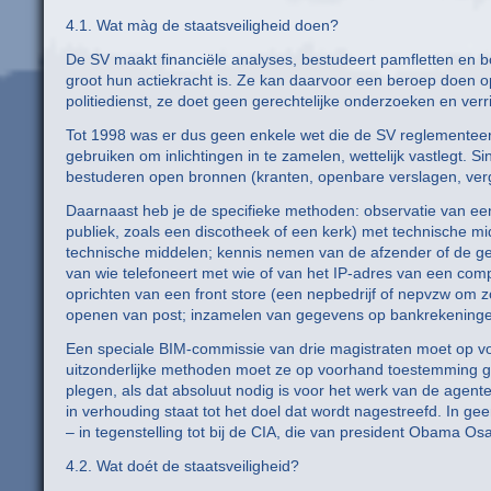
4.1. Wat màg de staatsveiligheid doen?
De SV maakt financiële analyses, bestudeert pamfletten en 
groot hun actiekracht is. Ze kan daarvoor een beroep doen 
politiedienst, ze doet geen gerechtelijke onderzoeken en ver
Tot 1998 was er dus geen enkele wet die de SV reglemente
gebruiken om inlichtingen in te zamelen, wettelijk vastlegt.
bestuderen open bronnen (kranten, openbare verslagen, verg
Daarnaast heb je de specifieke methoden: observatie van een 
publiek, zoals een discotheek of een kerk) met technische mi
technische middelen; kennis nemen van de afzender of de g
van wie telefoneert met wie of van het IP-adres van een comp
oprichten van een front store (een nepbedrijf of nepvzw om zo
openen van post; inzamelen van gegevens op bankrekeningen
Een speciale BIM-commissie van drie magistraten moet op v
uitzonderlijke methoden moet ze op voorhand toestemming g
plegen, als dat absoluut nodig is voor het werk van de agen
in verhouding staat tot het doel dat wordt nagestreefd. In g
– in tegenstelling tot bij de CIA, die van president Obama O
4.2. Wat doét de staatsveiligheid?