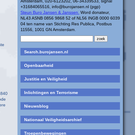
Amsterdam, 020-6123202, 06-34339533, signal
+31684065516, info@burojansen.nl (pgp)
Steun Buro Jansen & Janssen.
Word donateur,
NL43 ASNB 0856 9868 52 of NL56 INGB 0000 6039
04 ten name van Stichting Res Publica, Postbus
11556, 1001 GN Amsterdam.
ste
Search.burojansen.nl
Openbaarheid
Justitie en Veiligheid
Inlichtingen en Terrorisme
1840
iode
ere
Nieuwsblog
Nationaal Veiligheidsarchief
Troepenbewegingen