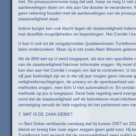
niet. De privacycommissie mag dat wel, maar ze mag U niet 
aanbevelingen doen om iets aan Uw dossier te veranderen. M
geen rekening houden met de aanbevelingen van de privacycom
staatsveiligheid staat.
Iedere burger kan ook klacht tegen de staatsveiligheid indien
met dezelfde mogelijkheden en beperkingen. Het Comité I kan 
U kan U ook tot de voogdijminister (justitieminister Turtelbo
laten onderzoeken. Maar zij is net zoals Alain Winants gebo
Als de BIM-wet op U werd toegepast, als dus een specifieke o
van de staatsveiligheid hierover informatie vragen. Hij moet
kan dan aan het Comité I vragen om dat te controleren. U 
vijf jaar beëindigd zijn en in die vijf jaar mogen geen nieu
veiligheidsmachtigingen, de privacy en de openbaarheid van 
methodes vragen, men licht U niet automatisch in. En omdat m
methode op jou is toegepast. Deze hele regeling werd overig
vond dat de staatsveiligheid zelf de betrokkene moet inlich
vernietiging vervalt de hele regeling tot het parlement een 
7. WAT IS DE ZAAK-DEBIE?
== Bart Debie verklaarde vandaag dat hij tussen 2007 en 2010
dienst en kreeg hier naar eigen zeggen geen geld voor. Hij 
Turtelboom had gezegd dat de staatsveiligheid geen politici