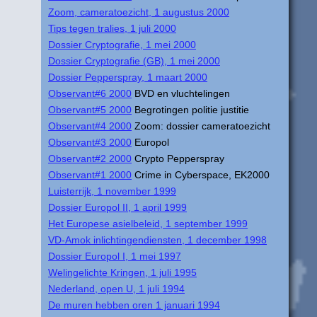
Zoom, cameratoezicht, 1 augustus 2000
Tips tegen tralies, 1 juli 2000
Dossier Cryptografie, 1 mei 2000
Dossier Cryptografie (GB), 1 mei 2000
Dossier Pepperspray, 1 maart 2000
Observant#6 2000
BVD en vluchtelingen
Observant#5 2000
Begrotingen politie justitie
Observant#4 2000
Zoom: dossier cameratoezicht
Observant#3 2000
Europol
Observant#2 2000
Crypto Pepperspray
Observant#1 2000
Crime in Cyberspace, EK2000
Luisterrijk, 1 november 1999
Dossier Europol II, 1 april 1999
Het Europese asielbeleid, 1 september 1999
VD-Amok inlichtingendiensten, 1 december 1998
Dossier Europol I, 1 mei 1997
Welingelichte Kringen, 1 juli 1995
Nederland, open U, 1 juli 1994
De muren hebben oren 1 januari 1994