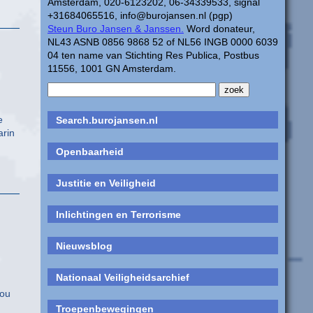
Amsterdam, 020-6123202, 06-34339533, signal
+31684065516, info@burojansen.nl (pgp)
Steun Buro Jansen & Janssen.
Word donateur,
NL43 ASNB 0856 9868 52 of NL56 INGB 0000 6039
04 ten name van Stichting Res Publica, Postbus
11556, 1001 GN Amsterdam.
e
Search.burojansen.nl
rin
Openbaarheid
Justitie en Veiligheid
Inlichtingen en Terrorisme
Nieuwsblog
Nationaal Veiligheidsarchief
zou
Troepenbewegingen