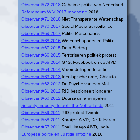
Observant#72 2018
Geheime politie van Nederland
Referendum WIV 2017 magazine
2018
Observant#71 2018
Niet Transparante Wetenschap
Observant#70 2017
Social Media Surveillance
Observant#69 2017
Politie Mercenaries
Observant#68 2016
Wetenschappers en Politie
Observant#67 2015
Data Bedrog
Observant#66 2015
Terroriseren politiek protest
Observant#65 2014
G4S, Facebook en de AIVD
Observant#64 2014
Vreemdelingendetentie
Observant#63 2013
Ideologische orde, Chiquita
Observant#62 2012
De Psyche van een Mol
Observant#61 2012
RID bespioneert jongeren
Observant#60 2012
Duurzaam afwimpelen
Security Industry: Israel - the Netherlands
2011
Observant#59 2011
RID protest Twente
Observant#58 2011
Kraaijer, AIVD, De Telegraaf
Observant#57 2011
Shell, imago AIVD, India
Europese politie en Justitie Infozine
2010