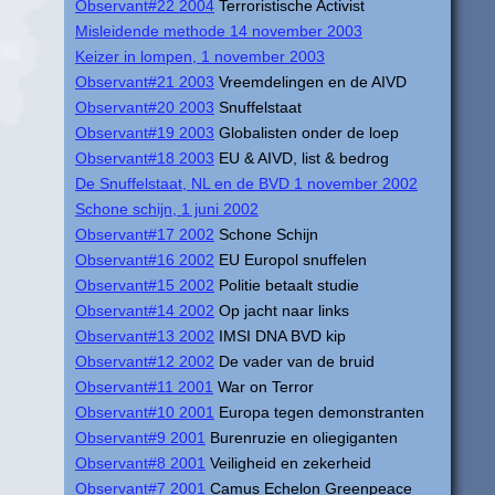
Observant#22 2004
Terroristische Activist
Misleidende methode 14 november 2003
Keizer in lompen, 1 november 2003
Observant#21 2003
Vreemdelingen en de AIVD
Observant#20 2003
Snuffelstaat
Observant#19 2003
Globalisten onder de loep
Observant#18 2003
EU & AIVD, list & bedrog
De Snuffelstaat, NL en de BVD 1 november 2002
Schone schijn, 1 juni 2002
Observant#17 2002
Schone Schijn
Observant#16 2002
EU Europol snuffelen
Observant#15 2002
Politie betaalt studie
Observant#14 2002
Op jacht naar links
Observant#13 2002
IMSI DNA BVD kip
Observant#12 2002
De vader van de bruid
Observant#11 2001
War on Terror
Observant#10 2001
Europa tegen demonstranten
Observant#9 2001
Burenruzie en oliegiganten
Observant#8 2001
Veiligheid en zekerheid
Observant#7 2001
Camus Echelon Greenpeace