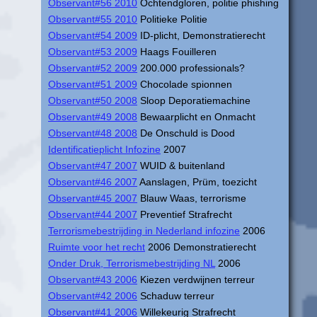
Observant#56 2010
Ochtendgloren, politie phishing
Observant#55 2010
Politieke Politie
Observant#54 2009
ID-plicht, Demonstratierecht
Observant#53 2009
Haags Fouilleren
Observant#52 2009
200.000 professionals?
Observant#51 2009
Chocolade spionnen
Observant#50 2008
Sloop Deporatiemachine
Observant#49 2008
Bewaarplicht en Onmacht
Observant#48 2008
De Onschuld is Dood
Identificatieplicht Infozine
2007
Observant#47 2007
WUID & buitenland
Observant#46 2007
Aanslagen, Prüm, toezicht
Observant#45 2007
Blauw Waas, terrorisme
Observant#44 2007
Preventief Strafrecht
Terrorismebestrijding in Nederland infozine
2006
Ruimte voor het recht
2006 Demonstratierecht
Onder Druk, Terrorismebestrijding NL
2006
Observant#43 2006
Kiezen verdwijnen terreur
Observant#42 2006
Schaduw terreur
Observant#41 2006
Willekeurig Strafrecht