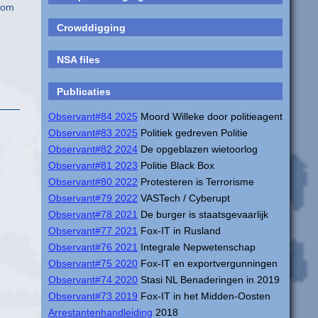
t om
Crowddigging
NSA files
Publicaties
Observant#84 2025
Moord Willeke door politieagent
Observant#83 2025
Politiek gedreven Politie
Observant#82 2024
De opgeblazen wietoorlog
Observant#81 2023
Politie Black Box
Observant#80 2022
Protesteren is Terrorisme
Observant#79 2022
VASTech / Cyberupt
Observant#78 2021
De burger is staatsgevaarlijk
Observant#77 2021
Fox-IT in Rusland
Observant#76 2021
Integrale Nepwetenschap
Observant#75 2020
Fox-IT en exportvergunningen
Observant#74 2020
Stasi NL Benaderingen in 2019
Observant#73 2019
Fox-IT in het Midden-Oosten
Arrestantenhandleiding
2018