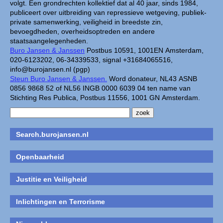
volgt. Een grondrechten kollektief dat al 40 jaar, sinds 1984,
publiceert over uitbreiding van repressieve wetgeving, publiek-
private samenwerking, veiligheid in breedste zin,
bevoegdheden, overheidsoptreden en andere
staatsaangelegenheden.
Buro Jansen & Janssen
Postbus 10591, 1001EN Amsterdam,
020-6123202, 06-34339533, signal +31684065516,
info@burojansen.nl (pgp)
Steun Buro Jansen & Janssen.
Word donateur, NL43 ASNB
0856 9868 52 of NL56 INGB 0000 6039 04 ten name van
Stichting Res Publica, Postbus 11556, 1001 GN Amsterdam.
Search.burojansen.nl
Openbaarheid
Justitie en Veiligheid
Inlichtingen en Terrorisme