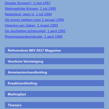
Dossier Europol I, 1 mei 1997
Welingelichte Kringen, 1 juli 1995
Nederland, open U, 1 juli 1994
De muren hebben oren 1 januari 1994
Opening van Zaken, 1 maart 1993
De vluchteling achtervolgd, 1 april 1991
Regenjassendemokratie, 1 april 1990
Referendum WIV 2017 Magazine
Voorkom Vernietiging
Arrestantenhandleiding
Kraakhandleiding
Mailinglijst
Thema's