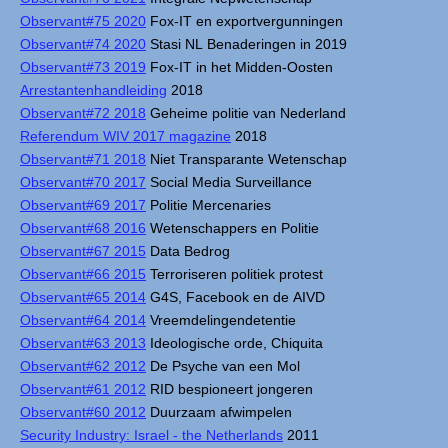
Observant#75 2020
Fox-IT en exportvergunningen
Observant#74 2020
Stasi NL Benaderingen in 2019
Observant#73 2019
Fox-IT in het Midden-Oosten
Arrestantenhandleiding
2018
Observant#72 2018
Geheime politie van Nederland
Referendum WIV 2017 magazine
2018
Observant#71 2018
Niet Transparante Wetenschap
Observant#70 2017
Social Media Surveillance
Observant#69 2017
Politie Mercenaries
Observant#68 2016
Wetenschappers en Politie
Observant#67 2015
Data Bedrog
Observant#66 2015
Terroriseren politiek protest
Observant#65 2014
G4S, Facebook en de AIVD
Observant#64 2014
Vreemdelingendetentie
Observant#63 2013
Ideologische orde, Chiquita
Observant#62 2012
De Psyche van een Mol
Observant#61 2012
RID bespioneert jongeren
Observant#60 2012
Duurzaam afwimpelen
Security Industry: Israel - the Netherlands
2011