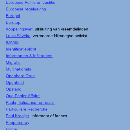
Europese Politie en Justitie
Europese regelgeving
Europol
Eurotop
Koppelingswet
, uitsluiting van vreemdelingen
Louis Sévèke
, vermoorde Nijmeegse activist
ICAMS
Identificatieplicht
Informanten & Infiltranten
Migratie
Multinationals
Openbare Orde
Openheid
Opstand
Oud Papier Affaire
Paola, Italiaanse repressie
Particuliere Recherche
Paul Kraaijer
, informant of fantast
Pepperspray
Politie