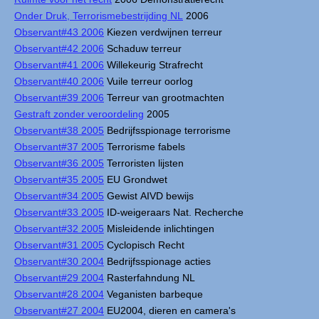
Onder Druk, Terrorismebestrijding NL
2006
Observant#43 2006
Kiezen verdwijnen terreur
Observant#42 2006
Schaduw terreur
Observant#41 2006
Willekeurig Strafrecht
Observant#40 2006
Vuile terreur oorlog
Observant#39 2006
Terreur van grootmachten
Gestraft zonder veroordeling
2005
Observant#38 2005
Bedrijfsspionage terrorisme
Observant#37 2005
Terrorisme fabels
Observant#36 2005
Terroristen lijsten
Observant#35 2005
EU Grondwet
Observant#34 2005
Gewist AIVD bewijs
Observant#33 2005
ID-weigeraars Nat. Recherche
Observant#32 2005
Misleidende inlichtingen
Observant#31 2005
Cyclopisch Recht
Observant#30 2004
Bedrijfsspionage acties
Observant#29 2004
Rasterfahndung NL
Observant#28 2004
Veganisten barbeque
Observant#27 2004
EU2004, dieren en camera's