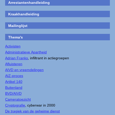
Arrestantenhandleiding
Kraakhandleiding
Mailinglijst
Thema's
Activisten
Administratieve Apartheid
Adrian Franks
, infiltrant in actiegroepen
Afluisteren
AIVD en vreemdelingen
AIZ-proces
Artikel 140
Buitenland
BVD/AIVD
Cameratoezicht
Cryptografie
, cyberwar in 2000
De tragiek van de geheime dienst