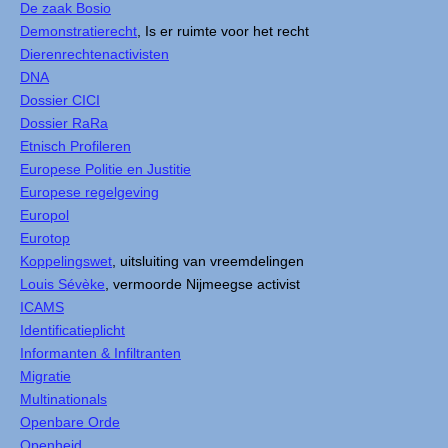
De zaak Bosio
Demonstratierecht
, Is er ruimte voor het recht
Dierenrechtenactivisten
DNA
Dossier CICI
Dossier RaRa
Etnisch Profileren
Europese Politie en Justitie
Europese regelgeving
Europol
Eurotop
Koppelingswet
, uitsluiting van vreemdelingen
Louis Sévèke
, vermoorde Nijmeegse activist
ICAMS
Identificatieplicht
Informanten & Infiltranten
Migratie
Multinationals
Openbare Orde
Openheid