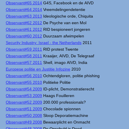
Observant#65 2014
G4S, Facebook en de AIVD
Observant#64 2014
Vreemdelingendetentie
Observant#63 2013
Ideologische orde, Chiquita
Observant#62 2012
De Psyche van een Mol
Observant#61 2012
RID bespioneert jongeren
Observant#60 2012
Duurzaam afwimpelen
Security Industry: Israel - the Netherlands
2011
Observant#59 2011
RID protest Twente
Observant#58 2011
Kraaijer, AIVD, De Telegraaf
Observant#57 2011
Shell, imago AIVD, India
Europese politie en Justitie Infozine
2010
Observant#56 2010
Ochtendgloren, politie phishing
Observant#55 2010
Politieke Politie
Observant#54 2009
ID-plicht, Demonstratierecht
Observant#53 2009
Haags Fouilleren
Observant#52 2009
200.000 professionals?
Observant#51 2009
Chocolade spionnen
Observant#50 2008
Sloop Deporatiemachine
Observant#49 2008
Bewaarplicht en Onmacht
Observant#48 2008
De Onschuld is Dood