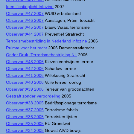
Identificatieplicht Infozine
2007
Observant#47 2007
WUID & buitenland
Observant#46 2007
Aanslagen, Prüm, toezicht
Observant#45 2007
Blauw Waas, terrorisme
Observant#44 2007
Preventief Strafrecht
Terrorismebestrijding in Nederland infozine
2006
Ruimte voor het recht
2006 Demonstratierecht
Onder Druk, Terrorismebestrijding NL
2006
Observant#43 2006
Kiezen verdwijnen terreur
Observant#42 2006
Schaduw terreur
Observant#41 2006
Willekeurig Strafrecht
Observant#40 2006
Vuile terreur oorlog
Observant#39 2006
Terreur van grootmachten
Gestraft zonder veroordeling
2005
Observant#38 2005
Bedrijfsspionage terrorisme
Observant#37 2005
Terrorisme fabels
Observant#36 2005
Terroristen lijsten
Observant#35 2005
EU Grondwet
Observant#34 2005
Gewist AIVD bewijs