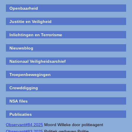
Openbaarheid
Justitie en Veiligheid
Inlichtingen en Terrorisme
Nieuwsblog
Nationaal Veiligheidsarchief
Troepenbewegingen
Crowddigging
NSA files
Publicaties
Observant#84 2025
Moord Willeke door politieagent
Observant#83 2025
Politiek gedreven Politie