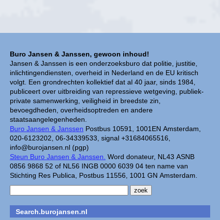
Buro Jansen & Janssen, gewoon inhoud!
Jansen & Janssen is een onderzoeksburo dat politie, justitie,
inlichtingendiensten, overheid in Nederland en de EU kritisch
volgt. Een grondrechten kollektief dat al 40 jaar, sinds 1984,
publiceert over uitbreiding van repressieve wetgeving, publiek-
private samenwerking, veiligheid in breedste zin,
bevoegdheden, overheidsoptreden en andere
staatsaangelegenheden.
Buro Jansen & Janssen
Postbus 10591, 1001EN Amsterdam,
020-6123202, 06-34339533, signal +31684065516,
info@burojansen.nl (pgp)
Steun Buro Jansen & Janssen.
Word donateur, NL43 ASNB
0856 9868 52 of NL56 INGB 0000 6039 04 ten name van
Stichting Res Publica, Postbus 11556, 1001 GN Amsterdam.
Search.burojansen.nl