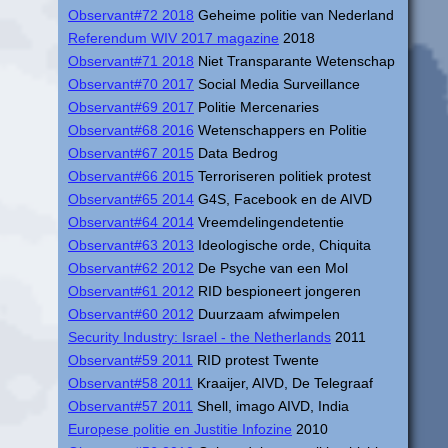
Observant#72 2018
Geheime politie van Nederland
Referendum WIV 2017 magazine
2018
Observant#71 2018
Niet Transparante Wetenschap
Observant#70 2017
Social Media Surveillance
Observant#69 2017
Politie Mercenaries
Observant#68 2016
Wetenschappers en Politie
Observant#67 2015
Data Bedrog
Observant#66 2015
Terroriseren politiek protest
Observant#65 2014
G4S, Facebook en de AIVD
Observant#64 2014
Vreemdelingendetentie
Observant#63 2013
Ideologische orde, Chiquita
Observant#62 2012
De Psyche van een Mol
Observant#61 2012
RID bespioneert jongeren
Observant#60 2012
Duurzaam afwimpelen
Security Industry: Israel - the Netherlands
2011
Observant#59 2011
RID protest Twente
Observant#58 2011
Kraaijer, AIVD, De Telegraaf
Observant#57 2011
Shell, imago AIVD, India
Europese politie en Justitie Infozine
2010