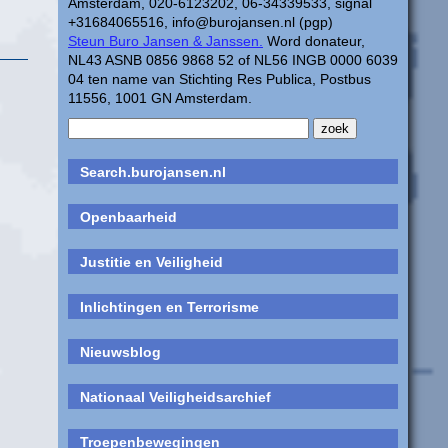
Amsterdam, 020-6123202, 06-34339533, signal
+31684065516, info@burojansen.nl (pgp)
Steun Buro Jansen & Janssen.
Word donateur,
NL43 ASNB 0856 9868 52 of NL56 INGB 0000 6039
04 ten name van Stichting Res Publica, Postbus
11556, 1001 GN Amsterdam.
Search.burojansen.nl
Openbaarheid
Justitie en Veiligheid
Inlichtingen en Terrorisme
Nieuwsblog
Nationaal Veiligheidsarchief
Troepenbewegingen