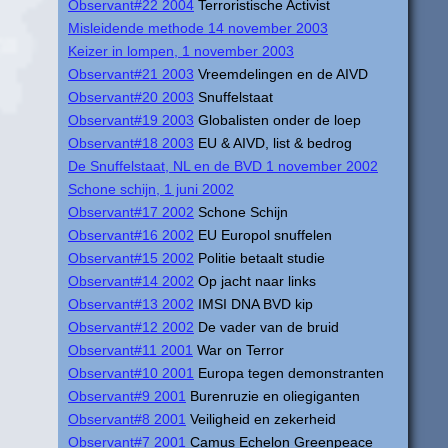
Observant#22 2004
Terroristische Activist
Misleidende methode 14 november 2003
Keizer in lompen, 1 november 2003
Observant#21 2003
Vreemdelingen en de AIVD
Observant#20 2003
Snuffelstaat
Observant#19 2003
Globalisten onder de loep
Observant#18 2003
EU & AIVD, list & bedrog
De Snuffelstaat, NL en de BVD 1 november 2002
Schone schijn, 1 juni 2002
Observant#17 2002
Schone Schijn
Observant#16 2002
EU Europol snuffelen
Observant#15 2002
Politie betaalt studie
Observant#14 2002
Op jacht naar links
Observant#13 2002
IMSI DNA BVD kip
Observant#12 2002
De vader van de bruid
Observant#11 2001
War on Terror
Observant#10 2001
Europa tegen demonstranten
Observant#9 2001
Burenruzie en oliegiganten
Observant#8 2001
Veiligheid en zekerheid
Observant#7 2001
Camus Echelon Greenpeace