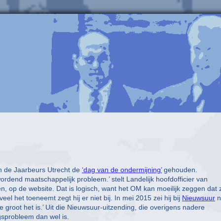
an de Jaarbeurs Utrecht de
‘dag van de ondermijning’
gehouden.
ordend maatschappelijk probleem.’ stelt Landelijk hoofdofficier van
en, op de website. Dat is logisch, want het OM kan moeilijk zeggen dat 
el het toeneemt zegt hij er niet bij. In mei 2015 zei hij bij
Nieuwsuur
n
groot het is.’ Uit die Nieuwsuur-uitzending, die overigens nadere
ngsprobleem dan wel is.