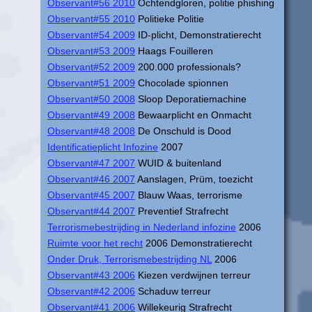
Observant#56 2010
Ochtendgloren, politie phishing
Observant#55 2010
Politieke Politie
Observant#54 2009
ID-plicht, Demonstratierecht
Observant#53 2009
Haags Fouilleren
Observant#52 2009
200.000 professionals?
Observant#51 2009
Chocolade spionnen
Observant#50 2008
Sloop Deporatiemachine
Observant#49 2008
Bewaarplicht en Onmacht
Observant#48 2008
De Onschuld is Dood
Identificatieplicht Infozine
2007
Observant#47 2007
WUID & buitenland
Observant#46 2007
Aanslagen, Prüm, toezicht
Observant#45 2007
Blauw Waas, terrorisme
Observant#44 2007
Preventief Strafrecht
Terrorismebestrijding in Nederland infozine
2006
Ruimte voor het recht
2006 Demonstratierecht
Onder Druk, Terrorismebestrijding NL
2006
Observant#43 2006
Kiezen verdwijnen terreur
Observant#42 2006
Schaduw terreur
Observant#41 2006
Willekeurig Strafrecht