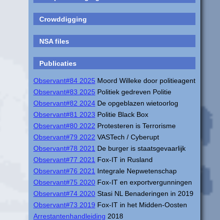
Crowddigging
NSA files
Publicaties
Observant#84 2025
Moord Willeke door politieagent
Observant#83 2025
Politiek gedreven Politie
Observant#82 2024
De opgeblazen wietoorlog
Observant#81 2023
Politie Black Box
Observant#80 2022
Protesteren is Terrorisme
Observant#79 2022
VASTech / Cyberupt
Observant#78 2021
De burger is staatsgevaarlijk
Observant#77 2021
Fox-IT in Rusland
Observant#76 2021
Integrale Nepwetenschap
Observant#75 2020
Fox-IT en exportvergunningen
Observant#74 2020
Stasi NL Benaderingen in 2019
Observant#73 2019
Fox-IT in het Midden-Oosten
Arrestantenhandleiding
2018