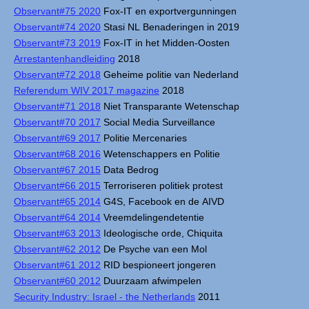
Observant#75 2020
Fox-IT en exportvergunningen
Observant#74 2020
Stasi NL Benaderingen in 2019
Observant#73 2019
Fox-IT in het Midden-Oosten
Arrestantenhandleiding
2018
Observant#72 2018
Geheime politie van Nederland
Referendum WIV 2017 magazine
2018
Observant#71 2018
Niet Transparante Wetenschap
Observant#70 2017
Social Media Surveillance
Observant#69 2017
Politie Mercenaries
Observant#68 2016
Wetenschappers en Politie
Observant#67 2015
Data Bedrog
Observant#66 2015
Terroriseren politiek protest
Observant#65 2014
G4S, Facebook en de AIVD
Observant#64 2014
Vreemdelingendetentie
Observant#63 2013
Ideologische orde, Chiquita
Observant#62 2012
De Psyche van een Mol
Observant#61 2012
RID bespioneert jongeren
Observant#60 2012
Duurzaam afwimpelen
Security Industry: Israel - the Netherlands
2011