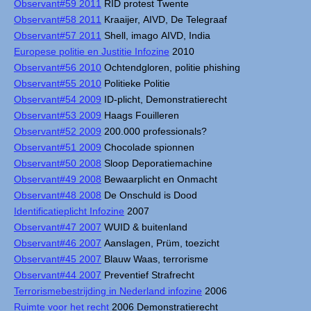
Observant#59 2011
RID protest Twente
Observant#58 2011
Kraaijer, AIVD, De Telegraaf
Observant#57 2011
Shell, imago AIVD, India
Europese politie en Justitie Infozine
2010
Observant#56 2010
Ochtendgloren, politie phishing
Observant#55 2010
Politieke Politie
Observant#54 2009
ID-plicht, Demonstratierecht
Observant#53 2009
Haags Fouilleren
Observant#52 2009
200.000 professionals?
Observant#51 2009
Chocolade spionnen
Observant#50 2008
Sloop Deporatiemachine
Observant#49 2008
Bewaarplicht en Onmacht
Observant#48 2008
De Onschuld is Dood
Identificatieplicht Infozine
2007
Observant#47 2007
WUID & buitenland
Observant#46 2007
Aanslagen, Prüm, toezicht
Observant#45 2007
Blauw Waas, terrorisme
Observant#44 2007
Preventief Strafrecht
Terrorismebestrijding in Nederland infozine
2006
Ruimte voor het recht
2006 Demonstratierecht