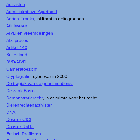
Activisten
Administratieve Apartheid
Adrian Franks
, infiltrant in actiegroepen
Afluisteren
AIVD en vreemdelingen
AIZ-proces
Artikel 140
Buitenland
BVD/AIVD
Cameratoezicht
Cryptografie
, cyberwar in 2000
De tragiek van de geheime dienst
De zaak Bosio
Demonstratierecht
, Is er ruimte voor het recht
Dierenrechtenactivisten
DNA
Dossier CICI
Dossier RaRa
Etnisch Profileren