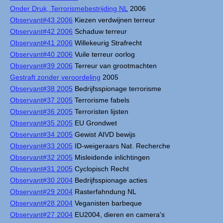
Onder Druk, Terrorismebestrijding NL
2006
Observant#43 2006
Kiezen verdwijnen terreur
Observant#42 2006
Schaduw terreur
Observant#41 2006
Willekeurig Strafrecht
Observant#40 2006
Vuile terreur oorlog
Observant#39 2006
Terreur van grootmachten
Gestraft zonder veroordeling
2005
Observant#38 2005
Bedrijfsspionage terrorisme
Observant#37 2005
Terrorisme fabels
Observant#36 2005
Terroristen lijsten
Observant#35 2005
EU Grondwet
Observant#34 2005
Gewist AIVD bewijs
Observant#33 2005
ID-weigeraars Nat. Recherche
Observant#32 2005
Misleidende inlichtingen
Observant#31 2005
Cyclopisch Recht
Observant#30 2004
Bedrijfsspionage acties
Observant#29 2004
Rasterfahndung NL
Observant#28 2004
Veganisten barbeque
Observant#27 2004
EU2004, dieren en camera's