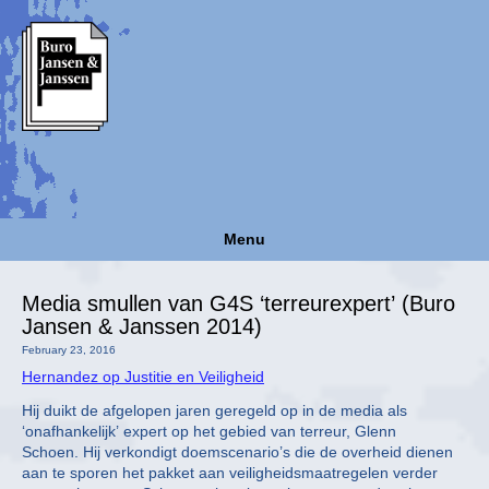
Menu
Media smullen van G4S ‘terreurexpert’ (Buro
Jansen & Janssen 2014)
February 23, 2016
Hernandez op Justitie en Veiligheid
Hij duikt de afgelopen jaren geregeld op in de media als
‘onafhankelijk’ expert op het gebied van terreur, Glenn
Schoen. Hij verkondigt doemscenario’s die de overheid dienen
aan te sporen het pakket aan veiligheidsmaatregelen verder