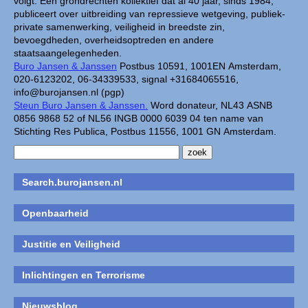
volgt. Een grondrechten kollektief dat al 40 jaar, sinds 1984,
publiceert over uitbreiding van repressieve wetgeving, publiek-
private samenwerking, veiligheid in breedste zin,
bevoegdheden, overheidsoptreden en andere
staatsaangelegenheden.
Buro Jansen & Janssen
Postbus 10591, 1001EN Amsterdam,
020-6123202, 06-34339533, signal +31684065516,
info@burojansen.nl (pgp)
Steun Buro Jansen & Janssen.
Word donateur, NL43 ASNB
0856 9868 52 of NL56 INGB 0000 6039 04 ten name van
Stichting Res Publica, Postbus 11556, 1001 GN Amsterdam.
Search.burojansen.nl
Openbaarheid
Justitie en Veiligheid
Inlichtingen en Terrorisme
Nieuwsblog