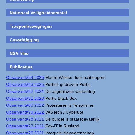
Nationaal Veiligheidsarchief
Troepenbewegingen
Crowddigging
NSA files
Publicaties
Observant#84 2025
Moord Willeke door politieagent
Observant#83 2025
Politiek gedreven Politie
Observant#82 2024
De opgeblazen wietoorlog
Observant#81 2023
Politie Black Box
Observant#80 2022
Protesteren is Terrorisme
Observant#79 2022
VASTech / Cyberupt
Observant#78 2021
De burger is staatsgevaarlijk
Observant#77 2021
Fox-IT in Rusland
Observant#76 2021
Integrale Nepwetenschap