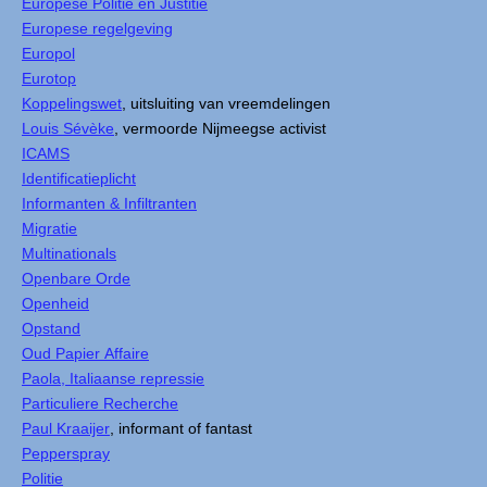
Europese Politie en Justitie
Europese regelgeving
Europol
Eurotop
Koppelingswet
, uitsluiting van vreemdelingen
Louis Sévèke
, vermoorde Nijmeegse activist
ICAMS
Identificatieplicht
Informanten & Infiltranten
Migratie
Multinationals
Openbare Orde
Openheid
Opstand
Oud Papier Affaire
Paola, Italiaanse repressie
Particuliere Recherche
Paul Kraaijer
, informant of fantast
Pepperspray
Politie