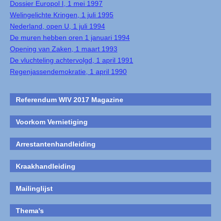
Dossier Europol I, 1 mei 1997
Welingelichte Kringen, 1 juli 1995
Nederland, open U, 1 juli 1994
De muren hebben oren 1 januari 1994
Opening van Zaken, 1 maart 1993
De vluchteling achtervolgd, 1 april 1991
Regenjassendemokratie, 1 april 1990
Referendum WIV 2017 Magazine
Voorkom Vernietiging
Arrestantenhandleiding
Kraakhandleiding
Mailinglijst
Thema's