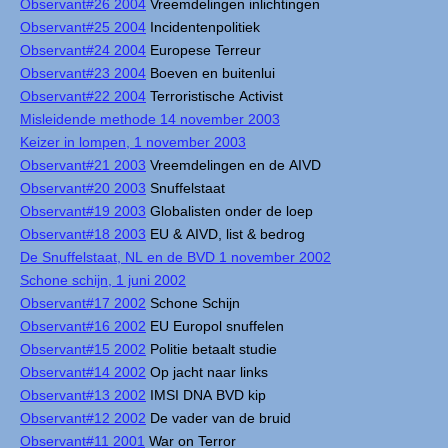
Observant#26 2004
Vreemdelingen inlichtingen
Observant#25 2004
Incidentenpolitiek
Observant#24 2004
Europese Terreur
Observant#23 2004
Boeven en buitenlui
Observant#22 2004
Terroristische Activist
Misleidende methode 14 november 2003
Keizer in lompen, 1 november 2003
Observant#21 2003
Vreemdelingen en de AIVD
Observant#20 2003
Snuffelstaat
Observant#19 2003
Globalisten onder de loep
Observant#18 2003
EU & AIVD, list & bedrog
De Snuffelstaat, NL en de BVD 1 november 2002
Schone schijn, 1 juni 2002
Observant#17 2002
Schone Schijn
Observant#16 2002
EU Europol snuffelen
Observant#15 2002
Politie betaalt studie
Observant#14 2002
Op jacht naar links
Observant#13 2002
IMSI DNA BVD kip
Observant#12 2002
De vader van de bruid
Observant#11 2001
War on Terror