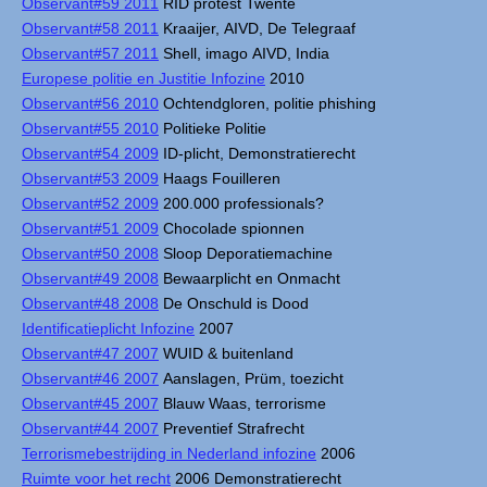
Observant#59 2011
RID protest Twente
Observant#58 2011
Kraaijer, AIVD, De Telegraaf
Observant#57 2011
Shell, imago AIVD, India
Europese politie en Justitie Infozine
2010
Observant#56 2010
Ochtendgloren, politie phishing
Observant#55 2010
Politieke Politie
Observant#54 2009
ID-plicht, Demonstratierecht
Observant#53 2009
Haags Fouilleren
Observant#52 2009
200.000 professionals?
Observant#51 2009
Chocolade spionnen
Observant#50 2008
Sloop Deporatiemachine
Observant#49 2008
Bewaarplicht en Onmacht
Observant#48 2008
De Onschuld is Dood
Identificatieplicht Infozine
2007
Observant#47 2007
WUID & buitenland
Observant#46 2007
Aanslagen, Prüm, toezicht
Observant#45 2007
Blauw Waas, terrorisme
Observant#44 2007
Preventief Strafrecht
Terrorismebestrijding in Nederland infozine
2006
Ruimte voor het recht
2006 Demonstratierecht