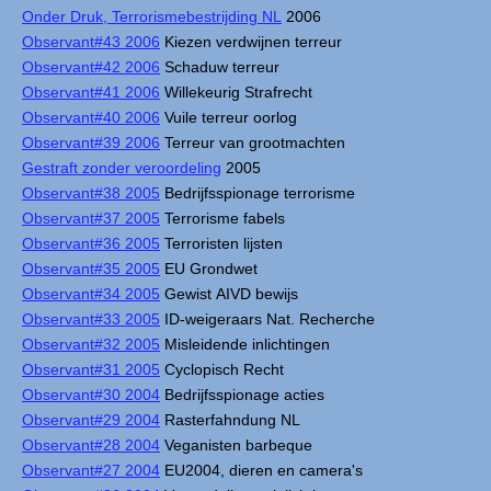
Onder Druk, Terrorismebestrijding NL
2006
Observant#43 2006
Kiezen verdwijnen terreur
Observant#42 2006
Schaduw terreur
Observant#41 2006
Willekeurig Strafrecht
Observant#40 2006
Vuile terreur oorlog
Observant#39 2006
Terreur van grootmachten
Gestraft zonder veroordeling
2005
Observant#38 2005
Bedrijfsspionage terrorisme
Observant#37 2005
Terrorisme fabels
Observant#36 2005
Terroristen lijsten
Observant#35 2005
EU Grondwet
Observant#34 2005
Gewist AIVD bewijs
Observant#33 2005
ID-weigeraars Nat. Recherche
Observant#32 2005
Misleidende inlichtingen
Observant#31 2005
Cyclopisch Recht
Observant#30 2004
Bedrijfsspionage acties
Observant#29 2004
Rasterfahndung NL
Observant#28 2004
Veganisten barbeque
Observant#27 2004
EU2004, dieren en camera's