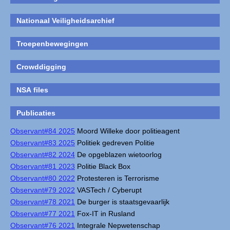
Nationaal Veiligheidsarchief
Troepenbewegingen
Crowddigging
NSA files
Publicaties
Observant#84 2025
Moord Willeke door politieagent
Observant#83 2025
Politiek gedreven Politie
Observant#82 2024
De opgeblazen wietoorlog
Observant#81 2023
Politie Black Box
Observant#80 2022
Protesteren is Terrorisme
Observant#79 2022
VASTech / Cyberupt
Observant#78 2021
De burger is staatsgevaarlijk
Observant#77 2021
Fox-IT in Rusland
Observant#76 2021
Integrale Nepwetenschap