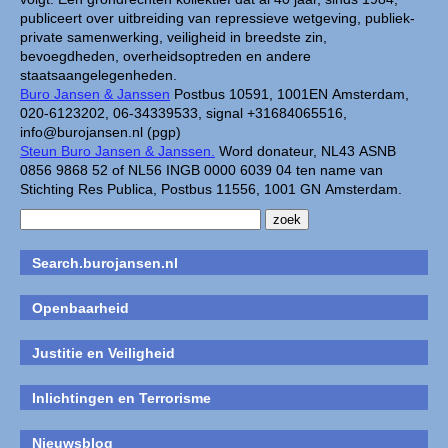
publiceert over uitbreiding van repressieve wetgeving, publiek-
private samenwerking, veiligheid in breedste zin,
bevoegdheden, overheidsoptreden en andere
staatsaangelegenheden.
Buro Jansen & Janssen
Postbus 10591, 1001EN Amsterdam,
020-6123202, 06-34339533, signal +31684065516,
info@burojansen.nl (pgp)
Steun Buro Jansen & Janssen.
Word donateur, NL43 ASNB
0856 9868 52 of NL56 INGB 0000 6039 04 ten name van
Stichting Res Publica, Postbus 11556, 1001 GN Amsterdam.
Search.burojansen.nl
Openbaarheid
Justitie en Veiligheid
Inlichtingen en Terrorisme
Nieuwsblog