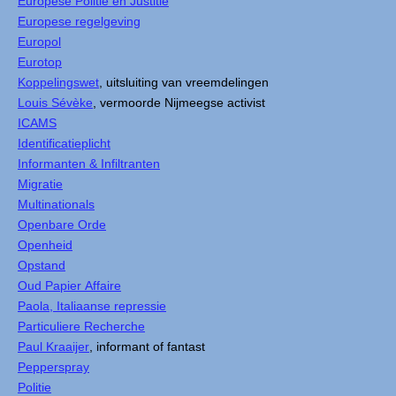
Europese Politie en Justitie
Europese regelgeving
Europol
Eurotop
Koppelingswet
, uitsluiting van vreemdelingen
Louis Sévèke
, vermoorde Nijmeegse activist
ICAMS
Identificatieplicht
Informanten & Infiltranten
Migratie
Multinationals
Openbare Orde
Openheid
Opstand
Oud Papier Affaire
Paola, Italiaanse repressie
Particuliere Recherche
Paul Kraaijer
, informant of fantast
Pepperspray
Politie