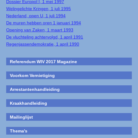
Dossier Europol I, 1 mei 1997
Welingelichte Kringen, 1 juli 1995
Nederland, open U, 1 juli 1994
De muren hebben oren 1 januari 1994
Opening van Zaken, 1 maart 1993
De vluchteling achtervolgd, 1 april 1991
Regenjassendemokratie, 1 april 1990
Referendum WIV 2017 Magazine
Voorkom Vernietiging
Arrestantenhandleiding
Kraakhandleiding
Mailinglijst
Thema's