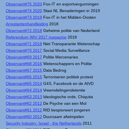
Observant#75 2020
Fox-IT en exportvergunningen
Observant#74 2020
Stasi NL Benaderingen in 2019
Observant#73 2019
Fox-IT in het Midden-Oosten
Arrestantenhandleiding
2018
Observant#72 2018
Geheime politie van Nederland
Referendum WIV 2017 magazine
2018
Observant#71 2018
Niet Transparante Wetenschap
Observant#70 2017
Social Media Surveillance
Observant#69 2017
Politie Mercenaries
Observant#68 2016
Wetenschappers en Politie
Observant#67 2015
Data Bedrog
Observant#66 2015
Terroriseren politiek protest
Observant#65 2014
G4S, Facebook en de AIVD
Observant#64 2014
Vreemdelingendetentie
Observant#63 2013
Ideologische orde, Chiquita
Observant#62 2012
De Psyche van een Mol
Observant#61 2012
RID bespioneert jongeren
Observant#60 2012
Duurzaam afwimpelen
Security Industry: Israel - the Netherlands
2011