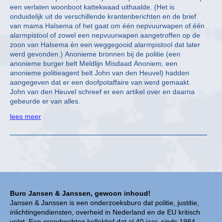
een verlaten woonboot kattekwaad uithaalde. (Het is
onduidelijk uit de verschillende krantenberichten en de brief
van mama Halsema of het gaat om één nepvuurwapen of één
alarmpistool of zowel een nepvuurwapen aangetroffen op de
zoon van Halsema én een weggegooid alarmpistool dat later
werd gevonden.) Anonieme bronnen bij de politie (een
anonieme burger belt Meldlijn Misdaad Anoniem, een
anonieme politieagent belt John van den Heuvel) hadden
aangegeven dat er een doofpotaffaire van werd gemaakt.
John van den Heuvel schreef er een artikel over en daarna
gebeurde er van alles.
lees meer
Buro Jansen & Janssen, gewoon inhoud!
Jansen & Janssen is een onderzoeksburo dat politie, justitie,
inlichtingendiensten, overheid in Nederland en de EU kritisch
volgt. Een grondrechten kollektief dat al 40 jaar, sinds 1984,