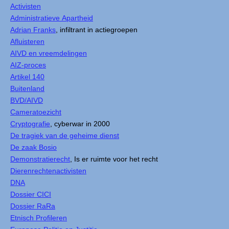
Activisten
Administratieve Apartheid
Adrian Franks
, infiltrant in actiegroepen
Afluisteren
AIVD en vreemdelingen
AIZ-proces
Artikel 140
Buitenland
BVD/AIVD
Cameratoezicht
Cryptografie
, cyberwar in 2000
De tragiek van de geheime dienst
De zaak Bosio
Demonstratierecht
, Is er ruimte voor het recht
Dierenrechtenactivisten
DNA
Dossier CICI
Dossier RaRa
Etnisch Profileren