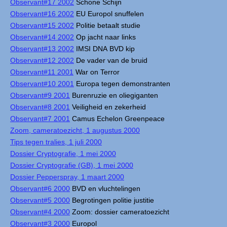
Observant#17 2002
Schone Schijn
Observant#16 2002
EU Europol snuffelen
Observant#15 2002
Politie betaalt studie
Observant#14 2002
Op jacht naar links
Observant#13 2002
IMSI DNA BVD kip
Observant#12 2002
De vader van de bruid
Observant#11 2001
War on Terror
Observant#10 2001
Europa tegen demonstranten
Observant#9 2001
Burenruzie en oliegiganten
Observant#8 2001
Veiligheid en zekerheid
Observant#7 2001
Camus Echelon Greenpeace
Zoom, cameratoezicht, 1 augustus 2000
Tips tegen tralies, 1 juli 2000
Dossier Cryptografie, 1 mei 2000
Dossier Cryptografie (GB), 1 mei 2000
Dossier Pepperspray, 1 maart 2000
Observant#6 2000
BVD en vluchtelingen
Observant#5 2000
Begrotingen politie justitie
Observant#4 2000
Zoom: dossier cameratoezicht
Observant#3 2000
Europol