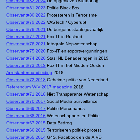
Observant#82 2024
De opgeblazen wietoorlog
Observant#81 2023
Politie Black Box
Observant#80 2022
Protesteren is Terrorisme
Observant#79 2022
VASTech / Cyberupt
Observant#78 2021
De burger is staatsgevaarlijk
Observant#77 2021
Fox-IT in Rusland
Observant#76 2021
Integrale Nepwetenschap
Observant#75 2020
Fox-IT en exportvergunningen
Observant#74 2020
Stasi NL Benaderingen in 2019
Observant#73 2019
Fox-IT in het Midden-Oosten
Arrestantenhandleiding
2018
Observant#72 2018
Geheime politie van Nederland
Referendum WIV 2017 magazine
2018
Observant#71 2018
Niet Transparante Wetenschap
Observant#70 2017
Social Media Surveillance
Observant#69 2017
Politie Mercenaries
Observant#68 2016
Wetenschappers en Politie
Observant#67 2015
Data Bedrog
Observant#66 2015
Terroriseren politiek protest
Observant#65 2014
G4S, Facebook en de AIVD