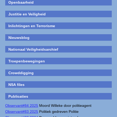
Openbaarheid
Justitie en Veiligheid
Inlichtingen en Terrorisme
Nieuwsblog
Nationaal Veiligheidsarchief
Troepenbewegingen
Crowddigging
NSA files
Publicaties
Observant#84 2025
Moord Willeke door politieagent
Observant#83 2025
Politiek gedreven Politie