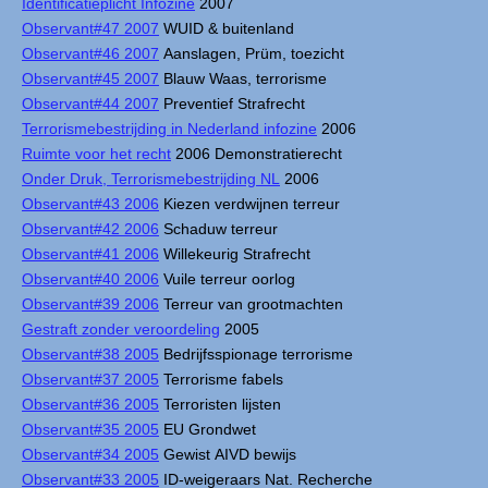
Identificatieplicht Infozine
2007
Observant#47 2007
WUID & buitenland
Observant#46 2007
Aanslagen, Prüm, toezicht
Observant#45 2007
Blauw Waas, terrorisme
Observant#44 2007
Preventief Strafrecht
Terrorismebestrijding in Nederland infozine
2006
Ruimte voor het recht
2006 Demonstratierecht
Onder Druk, Terrorismebestrijding NL
2006
Observant#43 2006
Kiezen verdwijnen terreur
Observant#42 2006
Schaduw terreur
Observant#41 2006
Willekeurig Strafrecht
Observant#40 2006
Vuile terreur oorlog
Observant#39 2006
Terreur van grootmachten
Gestraft zonder veroordeling
2005
Observant#38 2005
Bedrijfsspionage terrorisme
Observant#37 2005
Terrorisme fabels
Observant#36 2005
Terroristen lijsten
Observant#35 2005
EU Grondwet
Observant#34 2005
Gewist AIVD bewijs
Observant#33 2005
ID-weigeraars Nat. Recherche