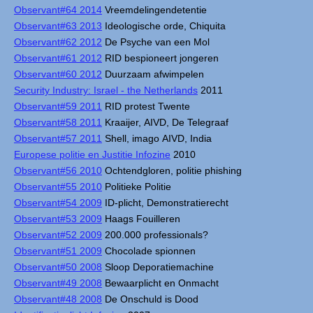
Observant#64 2014
Vreemdelingendetentie
Observant#63 2013
Ideologische orde, Chiquita
Observant#62 2012
De Psyche van een Mol
Observant#61 2012
RID bespioneert jongeren
Observant#60 2012
Duurzaam afwimpelen
Security Industry: Israel - the Netherlands
2011
Observant#59 2011
RID protest Twente
Observant#58 2011
Kraaijer, AIVD, De Telegraaf
Observant#57 2011
Shell, imago AIVD, India
Europese politie en Justitie Infozine
2010
Observant#56 2010
Ochtendgloren, politie phishing
Observant#55 2010
Politieke Politie
Observant#54 2009
ID-plicht, Demonstratierecht
Observant#53 2009
Haags Fouilleren
Observant#52 2009
200.000 professionals?
Observant#51 2009
Chocolade spionnen
Observant#50 2008
Sloop Deporatiemachine
Observant#49 2008
Bewaarplicht en Onmacht
Observant#48 2008
De Onschuld is Dood