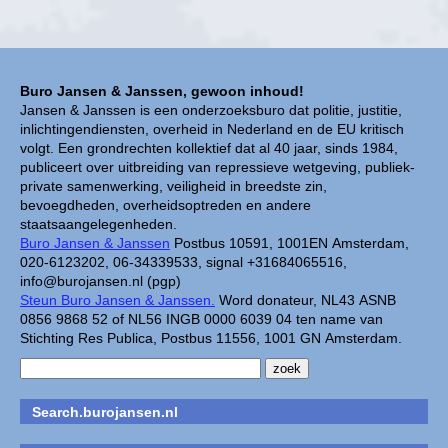
Buro Jansen & Janssen, gewoon inhoud!
Jansen & Janssen is een onderzoeksburo dat politie, justitie,
inlichtingendiensten, overheid in Nederland en de EU kritisch
volgt. Een grondrechten kollektief dat al 40 jaar, sinds 1984,
publiceert over uitbreiding van repressieve wetgeving, publiek-
private samenwerking, veiligheid in breedste zin,
bevoegdheden, overheidsoptreden en andere
staatsaangelegenheden.
Buro Jansen & Janssen
Postbus 10591, 1001EN Amsterdam,
020-6123202, 06-34339533, signal +31684065516,
info@burojansen.nl (pgp)
Steun Buro Jansen & Janssen.
Word donateur, NL43 ASNB
0856 9868 52 of NL56 INGB 0000 6039 04 ten name van
Stichting Res Publica, Postbus 11556, 1001 GN Amsterdam.
Search.burojansen.nl