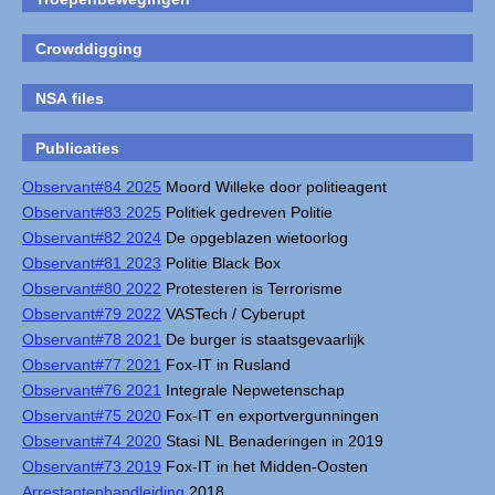
Crowddigging
NSA files
Publicaties
Observant#84 2025
Moord Willeke door politieagent
Observant#83 2025
Politiek gedreven Politie
Observant#82 2024
De opgeblazen wietoorlog
Observant#81 2023
Politie Black Box
Observant#80 2022
Protesteren is Terrorisme
Observant#79 2022
VASTech / Cyberupt
Observant#78 2021
De burger is staatsgevaarlijk
Observant#77 2021
Fox-IT in Rusland
Observant#76 2021
Integrale Nepwetenschap
Observant#75 2020
Fox-IT en exportvergunningen
Observant#74 2020
Stasi NL Benaderingen in 2019
Observant#73 2019
Fox-IT in het Midden-Oosten
Arrestantenhandleiding
2018