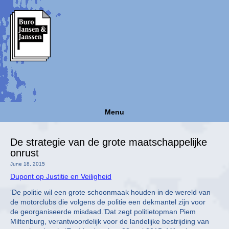
Menu
De strategie van de grote maatschappelijke
onrust
June 18, 2015
Dupont op Justitie en Veiligheid
‘De politie wil een grote schoonmaak houden in de wereld van
de motorclubs die volgens de politie een dekmantel zijn voor
de georganiseerde misdaad.’Dat zegt politietopman Piem
Miltenburg, verantwoordelijk voor de landelijke bestrijding van