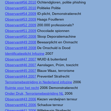
Observant#56 2010
Ochtendgloren, politie phishing
Observant#55 2010
Politieke Politie
Observant#54 2009
ID-plicht, Demonstratierecht
Observant#53 2009
Haags Fouilleren
Observant#52 2009
200.000 professionals?
Observant#51 2009
Chocolade spionnen
Observant#50 2008
Sloop Deporatiemachine
Observant#49 2008
Bewaarplicht en Onmacht
Observant#48 2008
De Onschuld is Dood
Identificatieplicht Infozine
2007
Observant#47 2007
WUID & buitenland
Observant#46 2007
Aanslagen, Prüm, toezicht
Observant#45 2007
Blauw Waas, terrorisme
Observant#44 2007
Preventief Strafrecht
Terrorismebestrijding in Nederland infozine
2006
Ruimte voor het recht
2006 Demonstratierecht
Onder Druk, Terrorismebestrijding NL
2006
Observant#43 2006
Kiezen verdwijnen terreur
Observant#42 2006
Schaduw terreur
Observant#41 2006
Willekeurig Strafrecht