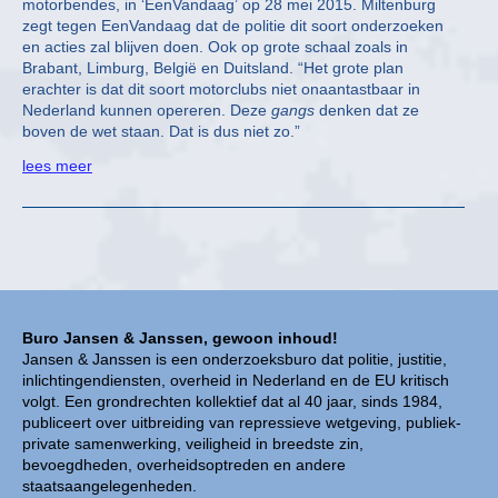
motorbendes, in ‘EenVandaag’ op 28 mei 2015. Miltenburg
zegt tegen EenVandaag dat de politie dit soort onderzoeken
en acties zal blijven doen. Ook op grote schaal zoals in
Brabant, Limburg, België en Duitsland. “Het grote plan
erachter is dat dit soort motorclubs niet onaantastbaar in
Nederland kunnen opereren. Deze
gangs
denken dat ze
boven de wet staan. Dat is dus niet zo.”
lees meer
Buro Jansen & Janssen, gewoon inhoud!
Jansen & Janssen is een onderzoeksburo dat politie, justitie,
inlichtingendiensten, overheid in Nederland en de EU kritisch
volgt. Een grondrechten kollektief dat al 40 jaar, sinds 1984,
publiceert over uitbreiding van repressieve wetgeving, publiek-
private samenwerking, veiligheid in breedste zin,
bevoegdheden, overheidsoptreden en andere
staatsaangelegenheden.