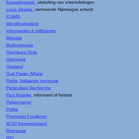
Koppelingswet
, uitsluiting van vreemdelingen
Louis Sévèke
, vermoorde Nijmeegse activist
ICAMS
Identificatieplicht
Informanten & Infiltranten
Migratie
Multinationals
Openbare Orde
Openheid
Opstand
Oud Papier Affaire
Paola, Italiaanse repressie
Particuliere Recherche
Paul Kraaijer
, informant of fantast
Pepperspray
Politie
Preventief Fouilleren
RCID Kennemerland
Repressie
RID