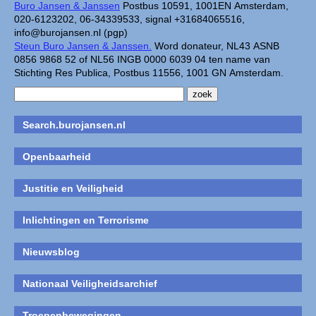
Buro Jansen & Janssen
Postbus 10591, 1001EN Amsterdam,
020-6123202, 06-34339533, signal +31684065516,
info@burojansen.nl (pgp)
Steun Buro Jansen & Janssen.
Word donateur, NL43 ASNB
0856 9868 52 of NL56 INGB 0000 6039 04 ten name van
Stichting Res Publica, Postbus 11556, 1001 GN Amsterdam.
Search.burojansen.nl
Openbaarheid
Justitie en Veiligheid
Inlichtingen en Terrorisme
Nieuwsblog
Nationaal Veiligheidsarchief
Troepenbewegingen