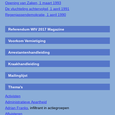
Opening van Zaken, 1 maart 1993
De vluchteling achtervolgd, 1 april 1991
Regenjassendemokratie, 1 april 1990
Referendum WIV 2017 Magazine
Voorkom Vernietiging
Arrestantenhandleiding
Kraakhandleiding
Mailinglijst
Thema's
Activisten
Administratieve Apartheid
Adrian Franks
, infiltrant in actiegroepen
Afluisteren