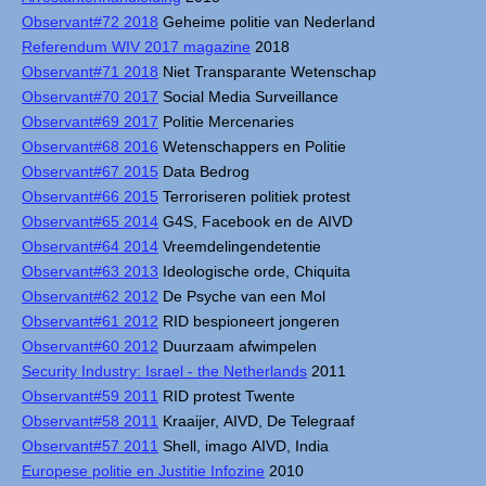
Observant#72 2018
Geheime politie van Nederland
Referendum WIV 2017 magazine
2018
Observant#71 2018
Niet Transparante Wetenschap
Observant#70 2017
Social Media Surveillance
Observant#69 2017
Politie Mercenaries
Observant#68 2016
Wetenschappers en Politie
Observant#67 2015
Data Bedrog
Observant#66 2015
Terroriseren politiek protest
Observant#65 2014
G4S, Facebook en de AIVD
Observant#64 2014
Vreemdelingendetentie
Observant#63 2013
Ideologische orde, Chiquita
Observant#62 2012
De Psyche van een Mol
Observant#61 2012
RID bespioneert jongeren
Observant#60 2012
Duurzaam afwimpelen
Security Industry: Israel - the Netherlands
2011
Observant#59 2011
RID protest Twente
Observant#58 2011
Kraaijer, AIVD, De Telegraaf
Observant#57 2011
Shell, imago AIVD, India
Europese politie en Justitie Infozine
2010