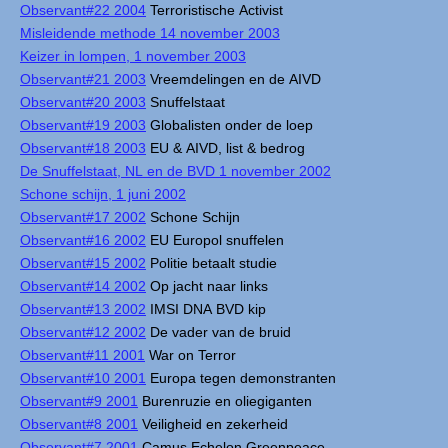
Observant#22 2004
Terroristische Activist
Misleidende methode 14 november 2003
Keizer in lompen, 1 november 2003
Observant#21 2003
Vreemdelingen en de AIVD
Observant#20 2003
Snuffelstaat
Observant#19 2003
Globalisten onder de loep
Observant#18 2003
EU & AIVD, list & bedrog
De Snuffelstaat, NL en de BVD 1 november 2002
Schone schijn, 1 juni 2002
Observant#17 2002
Schone Schijn
Observant#16 2002
EU Europol snuffelen
Observant#15 2002
Politie betaalt studie
Observant#14 2002
Op jacht naar links
Observant#13 2002
IMSI DNA BVD kip
Observant#12 2002
De vader van de bruid
Observant#11 2001
War on Terror
Observant#10 2001
Europa tegen demonstranten
Observant#9 2001
Burenruzie en oliegiganten
Observant#8 2001
Veiligheid en zekerheid
Observant#7 2001
Camus Echelon Greenpeace