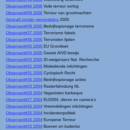
Observant#40 2006
Vuile terreur oorlog
Observant#39 2006
Terreur van grootmachten
Gestraft zonder veroordeling
2005
Observant#38 2005
Bedrijfsspionage terrorisme
Observant#37 2005
Terrorisme fabels
Observant#36 2005
Terroristen lijsten
Observant#35 2005
EU Grondwet
Observant#34 2005
Gewist AIVD bewijs
Observant#33 2005
ID-weigeraars Nat. Recherche
Observant#32 2005
Misleidende inlichtingen
Observant#31 2005
Cyclopisch Recht
Observant#30 2004
Bedrijfsspionage acties
Observant#29 2004
Rasterfahndung NL
Observant#28 2004
Veganisten barbeque
Observant#27 2004
EU2004, dieren en camera's
Observant#26 2004
Vreemdelingen inlichtingen
Observant#25 2004
Incidentenpolitiek
Observant#24 2004
Europese Terreur
Observant#23 2004
Boeven en buitenlui