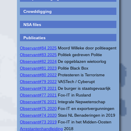
Crowddigging
NSA files
Publicaties
Observant#84 2025
Moord Willeke door politieagent
Observant#83 2025
Politiek gedreven Politie
Observant#82 2024
De opgeblazen wietoorlog
Observant#81 2023
Politie Black Box
Observant#80 2022
Protesteren is Terrorisme
Observant#79 2022
VASTech / Cyberupt
Observant#78 2021
De burger is staatsgevaarlijk
Observant#77 2021
Fox-IT in Rusland
Observant#76 2021
Integrale Nepwetenschap
Observant#75 2020
Fox-IT en exportvergunningen
Observant#74 2020
Stasi NL Benaderingen in 2019
Observant#73 2019
Fox-IT in het Midden-Oosten
Arrestantenhandleiding
2018