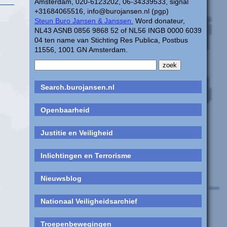
Amsterdam, 020-6123202, 06-34339533, signal
+31684065516, info@burojansen.nl (pgp)
Steun Buro Jansen & Janssen.
Word donateur,
NL43 ASNB 0856 9868 52 of NL56 INGB 0000 6039
04 ten name van Stichting Res Publica, Postbus
11556, 1001 GN Amsterdam.
Search.burojansen.nl
Openbaarheid
Justitie en Veiligheid
Inlichtingen en Terrorisme
Nieuwsblog
Nationaal Veiligheidsarchief
Troepenbewegingen