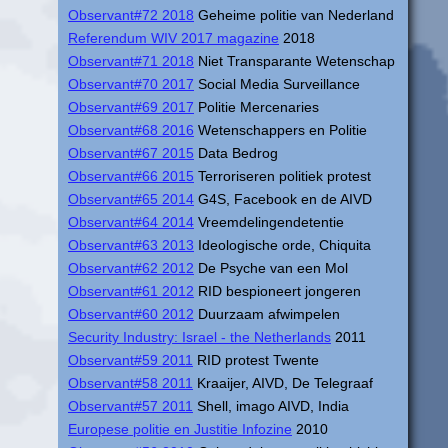
Observant#72 2018
Geheime politie van Nederland
Referendum WIV 2017 magazine
2018
Observant#71 2018
Niet Transparante Wetenschap
Observant#70 2017
Social Media Surveillance
Observant#69 2017
Politie Mercenaries
Observant#68 2016
Wetenschappers en Politie
Observant#67 2015
Data Bedrog
Observant#66 2015
Terroriseren politiek protest
Observant#65 2014
G4S, Facebook en de AIVD
Observant#64 2014
Vreemdelingendetentie
Observant#63 2013
Ideologische orde, Chiquita
Observant#62 2012
De Psyche van een Mol
Observant#61 2012
RID bespioneert jongeren
Observant#60 2012
Duurzaam afwimpelen
Security Industry: Israel - the Netherlands
2011
Observant#59 2011
RID protest Twente
Observant#58 2011
Kraaijer, AIVD, De Telegraaf
Observant#57 2011
Shell, imago AIVD, India
Europese politie en Justitie Infozine
2010