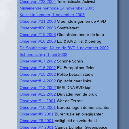
Observant#22 2004
Terroristische Activist
Misleidende methode 14 november 2003
Keizer in lompen, 1 november 2003
Observant#21 2003
Vreemdelingen en de AIVD
Observant#20 2003
Snuffelstaat
Observant#19 2003
Globalisten onder de loep
Observant#18 2003
EU & AIVD, list & bedrog
De Snuffelstaat, NL en de BVD 1 november 2002
Schone schijn, 1 juni 2002
Observant#17 2002
Schone Schijn
Observant#16 2002
EU Europol snuffelen
Observant#15 2002
Politie betaalt studie
Observant#14 2002
Op jacht naar links
Observant#13 2002
IMSI DNA BVD kip
Observant#12 2002
De vader van de bruid
Observant#11 2001
War on Terror
Observant#10 2001
Europa tegen demonstranten
Observant#9 2001
Burenruzie en oliegiganten
Observant#8 2001
Veiligheid en zekerheid
Observant#7 2001
Camus Echelon Greenpeace