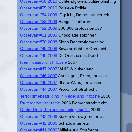
Observant#56 2010
Ochtendgloren, politie phishing
Observant#55 2010
Politieke Politie
Observant#54 2009
ID-plicht, Demonstratierecht
Observant#53 2009
Haags Fouilleren
Observant#52 2009
200.000 professionals?
Observant#51 2009
Chocolade spionnen
Observant#50 2008
Sloop Deporatiemachine
Observant#49 2008
Bewaarplicht en Onmacht
Observant#48 2008
De Onschuld is Dood
Identificatieplicht Infozine
2007
Observant#47 2007
WUID & buitenland
Observant#46 2007
Aanslagen, Prüm, toezicht
Observant#45 2007
Blauw Waas, terrorisme
Observant#44 2007
Preventief Strafrecht
Terrorismebestrijding in Nederland infozine
2006
Ruimte voor het recht
2006 Demonstratierecht
Onder Druk, Terrorismebestrijding NL
2006
Observant#43 2006
Kiezen verdwijnen terreur
Observant#42 2006
Schaduw terreur
Observant#41 2006
Willekeurig Strafrecht