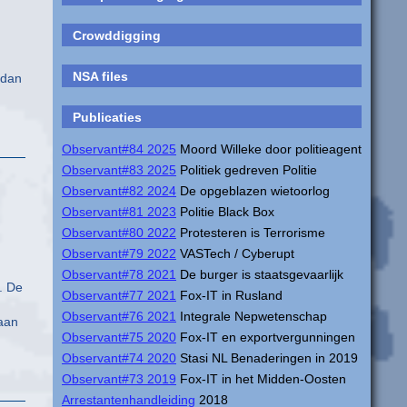
Crowddigging
NSA files
 dan
Publicaties
Observant#84 2025
Moord Willeke door politieagent
Observant#83 2025
Politiek gedreven Politie
Observant#82 2024
De opgeblazen wietoorlog
Observant#81 2023
Politie Black Box
Observant#80 2022
Protesteren is Terrorisme
Observant#79 2022
VASTech / Cyberupt
Observant#78 2021
De burger is staatsgevaarlijk
. De
Observant#77 2021
Fox-IT in Rusland
Observant#76 2021
Integrale Nepwetenschap
 aan
Observant#75 2020
Fox-IT en exportvergunningen
Observant#74 2020
Stasi NL Benaderingen in 2019
Observant#73 2019
Fox-IT in het Midden-Oosten
Arrestantenhandleiding
2018