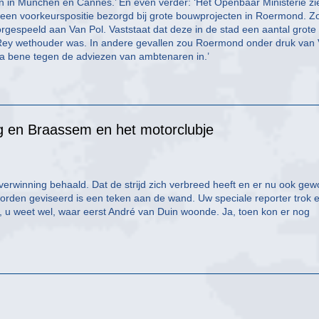
n in München en Cannes.’ En even verder: ‘Het Openbaar Ministerie zi
nd een voorkeurspositie bezorgd bij grote bouwprojecten in Roermond. Z
gespeeld aan Van Pol. Vaststaat dat deze in de stad een aantal grote
n Rey wethouder was. In andere gevallen zou Roermond onder druk van
 bene tegen de adviezen van ambtenaren in.’
g en Braassem en het motorclubje
overwinning behaald. Dat de strijd zich verbreed heeft en er nu ook ge
 worden geviseerd is een teken aan de wand. Uw speciale reporter trok 
e, u weet wel, waar eerst André van Duin woonde. Ja, toen kon er nog