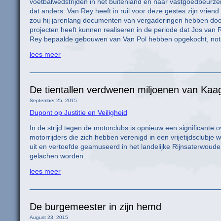
voetbalwedstrijden in het buitenland en naar vastgoedbeurze
dat anders: Van Rey heeft in ruil voor deze gestes zijn vrie
zou hij jarenlang documenten van vergaderingen hebben door
projecten heeft kunnen realiseren in de periode dat Jos va
Rey bepaalde gebouwen van Van Pol hebben opgekocht, nota
lees meer
De tientallen verdwenen miljoenen van Kaa
September 25, 2015
Dupont op Justitie en Veiligheid
In de strijd tegen de motorclubs is opnieuw een significante 
motorrijders die zich hebben verenigd in een vrijetijdsclubje
uit en vertoefde geamuseerd in het landelijke Rijnsaterwoud
gelachen worden.
lees meer
De burgemeester in zijn hemd
August 23, 2015