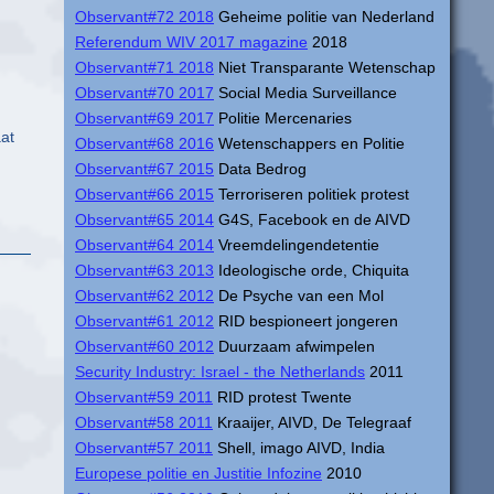
Observant#72 2018
Geheime politie van Nederland
Referendum WIV 2017 magazine
2018
Observant#71 2018
Niet Transparante Wetenschap
Observant#70 2017
Social Media Surveillance
Observant#69 2017
Politie Mercenaries
aat
Observant#68 2016
Wetenschappers en Politie
Observant#67 2015
Data Bedrog
Observant#66 2015
Terroriseren politiek protest
Observant#65 2014
G4S, Facebook en de AIVD
Observant#64 2014
Vreemdelingendetentie
Observant#63 2013
Ideologische orde, Chiquita
Observant#62 2012
De Psyche van een Mol
Observant#61 2012
RID bespioneert jongeren
Observant#60 2012
Duurzaam afwimpelen
Security Industry: Israel - the Netherlands
2011
Observant#59 2011
RID protest Twente
Observant#58 2011
Kraaijer, AIVD, De Telegraaf
Observant#57 2011
Shell, imago AIVD, India
Europese politie en Justitie Infozine
2010