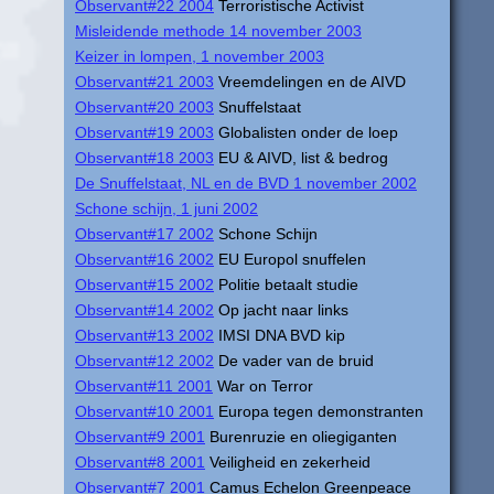
Observant#22 2004
Terroristische Activist
Misleidende methode 14 november 2003
Keizer in lompen, 1 november 2003
Observant#21 2003
Vreemdelingen en de AIVD
Observant#20 2003
Snuffelstaat
Observant#19 2003
Globalisten onder de loep
Observant#18 2003
EU & AIVD, list & bedrog
De Snuffelstaat, NL en de BVD 1 november 2002
Schone schijn, 1 juni 2002
Observant#17 2002
Schone Schijn
Observant#16 2002
EU Europol snuffelen
Observant#15 2002
Politie betaalt studie
Observant#14 2002
Op jacht naar links
Observant#13 2002
IMSI DNA BVD kip
Observant#12 2002
De vader van de bruid
Observant#11 2001
War on Terror
Observant#10 2001
Europa tegen demonstranten
Observant#9 2001
Burenruzie en oliegiganten
Observant#8 2001
Veiligheid en zekerheid
Observant#7 2001
Camus Echelon Greenpeace