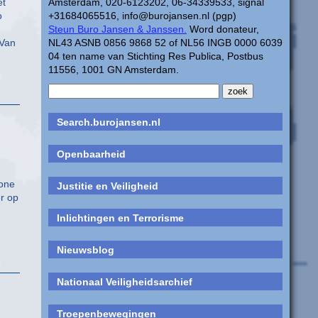
et
Amsterdam, 020-6123202, 06-34339533, signal
o
+31684065516, info@burojansen.nl (pgp)
Steun Buro Jansen & Janssen.
Word donateur,
 Van
NL43 ASNB 0856 9868 52 of NL56 INGB 0000 6039
04 ten name van Stichting Res Publica, Postbus
11556, 1001 GN Amsterdam.
Search.burojansen.nl
Openbaarheid
wone
Justitie en Veiligheid
er op
Inlichtingen en Terrorisme
Nieuwsblog
Nationaal Veiligheidsarchief
Troepenbewegingen