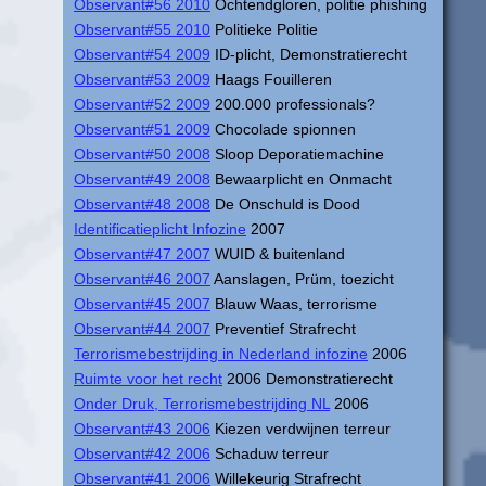
Observant#56 2010
Ochtendgloren, politie phishing
Observant#55 2010
Politieke Politie
Observant#54 2009
ID-plicht, Demonstratierecht
Observant#53 2009
Haags Fouilleren
Observant#52 2009
200.000 professionals?
Observant#51 2009
Chocolade spionnen
Observant#50 2008
Sloop Deporatiemachine
Observant#49 2008
Bewaarplicht en Onmacht
Observant#48 2008
De Onschuld is Dood
Identificatieplicht Infozine
2007
Observant#47 2007
WUID & buitenland
Observant#46 2007
Aanslagen, Prüm, toezicht
Observant#45 2007
Blauw Waas, terrorisme
Observant#44 2007
Preventief Strafrecht
Terrorismebestrijding in Nederland infozine
2006
Ruimte voor het recht
2006 Demonstratierecht
Onder Druk, Terrorismebestrijding NL
2006
Observant#43 2006
Kiezen verdwijnen terreur
Observant#42 2006
Schaduw terreur
Observant#41 2006
Willekeurig Strafrecht