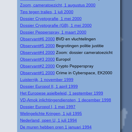
Zoom, cameratoezicht, 1 augustus 2000
Tips tegen tralies, 1 juli 2000
Dossier Cryptografie, 1 mei 2000
Dossier Cryptografie (GB), 1 mei 2000
Dossier Pepperspray, 1 maart 2000
Observant#6 2000
BVD en vluchtelingen
Observant#5 2000
Begrotingen politie justitie
Observant#4 2000
Zoom: dossier cameratoezicht
Observant#3 2000
Europol
Observant#2 2000
Crypto Pepperspray
Observant#1 2000
Crime in Cyberspace, EK2000
Luisterrijk, 1 november 1999
Dossier Europol II, 1 april 1999
Het Europese asielbeleid, 1 september 1999
VD-Amok inlichtingendiensten, 1 december 1998
Dossier Europol I, 1 mei 1997
Welingelichte Kringen, 1 juli 1995
Nederland, open U, 1 juli 1994
De muren hebben oren 1 januari 1994