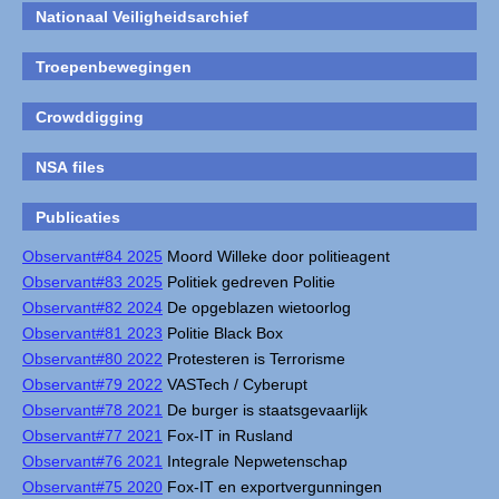
Nationaal Veiligheidsarchief
Troepenbewegingen
Crowddigging
NSA files
Publicaties
Observant#84 2025
Moord Willeke door politieagent
Observant#83 2025
Politiek gedreven Politie
Observant#82 2024
De opgeblazen wietoorlog
Observant#81 2023
Politie Black Box
Observant#80 2022
Protesteren is Terrorisme
Observant#79 2022
VASTech / Cyberupt
Observant#78 2021
De burger is staatsgevaarlijk
Observant#77 2021
Fox-IT in Rusland
Observant#76 2021
Integrale Nepwetenschap
Observant#75 2020
Fox-IT en exportvergunningen