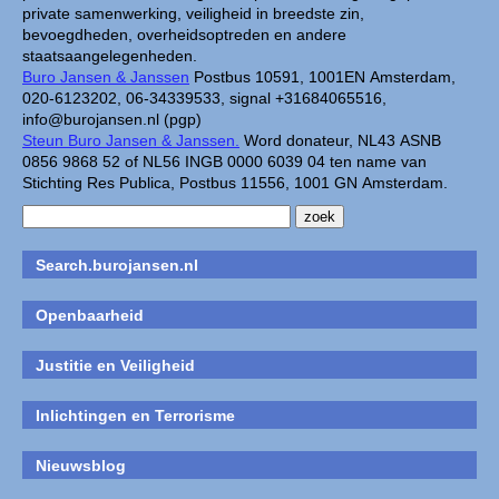
private samenwerking, veiligheid in breedste zin,
bevoegdheden, overheidsoptreden en andere
staatsaangelegenheden.
Buro Jansen & Janssen
Postbus 10591, 1001EN Amsterdam,
020-6123202, 06-34339533, signal +31684065516,
info@burojansen.nl (pgp)
Steun Buro Jansen & Janssen.
Word donateur, NL43 ASNB
0856 9868 52 of NL56 INGB 0000 6039 04 ten name van
Stichting Res Publica, Postbus 11556, 1001 GN Amsterdam.
Search.burojansen.nl
Openbaarheid
Justitie en Veiligheid
Inlichtingen en Terrorisme
Nieuwsblog