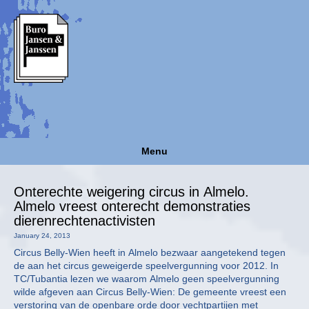
Menu
Onterechte weigering circus in Almelo.
Almelo vreest onterecht demonstraties
dierenrechtenactivisten
January 24, 2013
Circus Belly-Wien heeft in Almelo bezwaar aangetekend tegen
de aan het circus geweigerde speelvergunning voor 2012. In
TC/Tubantia lezen we waarom Almelo geen speelvergunning
wilde afgeven aan Circus Belly-Wien: De gemeente vreest een
verstoring van de openbare orde door vechtpartijen met