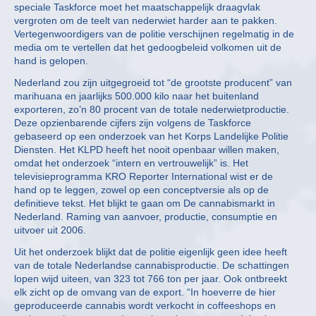
speciale Taskforce moet het maatschappelijk draagvlak
vergroten om de teelt van nederwiet harder aan te pakken.
Vertegenwoordigers van de politie verschijnen regelmatig in de
media om te vertellen dat het gedoogbeleid volkomen uit de
hand is gelopen.
Nederland zou zijn uitgegroeid tot “de grootste producent” van
marihuana en jaarlijks 500.000 kilo naar het buitenland
exporteren, zo’n 80 procent van de totale nederwietproductie.
Deze opzienbarende cijfers zijn volgens de Taskforce
gebaseerd op een onderzoek van het Korps Landelijke Politie
Diensten. Het KLPD heeft het nooit openbaar willen maken,
omdat het onderzoek “intern en vertrouwelijk” is. Het
televisieprogramma KRO Reporter International wist er de
hand op te leggen, zowel op een conceptversie als op de
definitieve tekst. Het blijkt te gaan om De cannabismarkt in
Nederland. Raming van aanvoer, productie, consumptie en
uitvoer uit 2006.
Uit het onderzoek blijkt dat de politie eigenlijk geen idee heeft
van de totale Nederlandse cannabisproductie. De schattingen
lopen wijd uiteen, van 323 tot 766 ton per jaar. Ook ontbreekt
elk zicht op de omvang van de export. “In hoeverre de hier
geproduceerde cannabis wordt verkocht in coffeeshops en