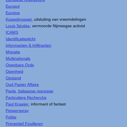
Europol
Eurotop
Koppelingswet
, uitsluiting van vreemdelingen
Louis Sévèke
, vermoorde Nijmeegse activist
ICAMS
Identificatieplicht
Informanten & Infiltranten
Migratie
Multinationals
Openbare Orde
Openheid
Opstand
Oud Papier Affaire
Paola, Italiaanse repressie
Particuliere Recherche
Paul Kraaijer
, informant of fantast
Pepperspray
Politie
Preventief Fouilleren