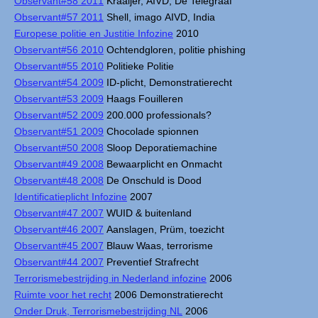
Observant#58 2011
Kraaijer, AIVD, De Telegraaf
Observant#57 2011
Shell, imago AIVD, India
Europese politie en Justitie Infozine
2010
Observant#56 2010
Ochtendgloren, politie phishing
Observant#55 2010
Politieke Politie
Observant#54 2009
ID-plicht, Demonstratierecht
Observant#53 2009
Haags Fouilleren
Observant#52 2009
200.000 professionals?
Observant#51 2009
Chocolade spionnen
Observant#50 2008
Sloop Deporatiemachine
Observant#49 2008
Bewaarplicht en Onmacht
Observant#48 2008
De Onschuld is Dood
Identificatieplicht Infozine
2007
Observant#47 2007
WUID & buitenland
Observant#46 2007
Aanslagen, Prüm, toezicht
Observant#45 2007
Blauw Waas, terrorisme
Observant#44 2007
Preventief Strafrecht
Terrorismebestrijding in Nederland infozine
2006
Ruimte voor het recht
2006 Demonstratierecht
Onder Druk, Terrorismebestrijding NL
2006