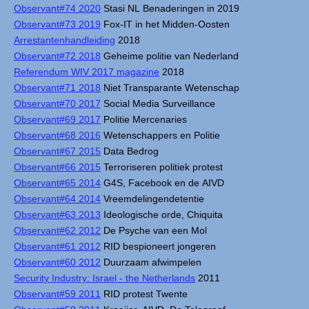
Observant#74 2020
Stasi NL Benaderingen in 2019
Observant#73 2019
Fox-IT in het Midden-Oosten
Arrestantenhandleiding
2018
Observant#72 2018
Geheime politie van Nederland
Referendum WIV 2017 magazine
2018
Observant#71 2018
Niet Transparante Wetenschap
Observant#70 2017
Social Media Surveillance
Observant#69 2017
Politie Mercenaries
Observant#68 2016
Wetenschappers en Politie
Observant#67 2015
Data Bedrog
Observant#66 2015
Terroriseren politiek protest
Observant#65 2014
G4S, Facebook en de AIVD
Observant#64 2014
Vreemdelingendetentie
Observant#63 2013
Ideologische orde, Chiquita
Observant#62 2012
De Psyche van een Mol
Observant#61 2012
RID bespioneert jongeren
Observant#60 2012
Duurzaam afwimpelen
Security Industry: Israel - the Netherlands
2011
Observant#59 2011
RID protest Twente