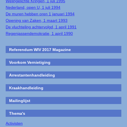
Welingelichte Kringen, 1 juli 1995
Nederland, open U, 1 juli 1994
De muren hebben oren 1 januari 1994
Opening van Zaken, 1 maart 1993
De vluchteling achtervolgd, 1 april 1991
Regenjassendemokratie, 1 april 1990
Referendum WIV 2017 Magazine
Voorkom Vernietiging
Arrestantenhandleiding
Kraakhandleiding
Mailinglijst
Thema's
Activisten