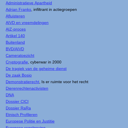
Administratieve Apartheid
Adrian Franks
, infiltrant in actiegroepen
Afluisteren
AIVD en vreemdelingen
AIZ-proces
Artikel 140
Buitenland
BVD/AIVD
Cameratoezicht
Cryptografie
, cyberwar in 2000
De tragiek van de geheime dienst
De zaak Bosio
Demonstratierecht
, Is er ruimte voor het recht
Dierenrechtenactivisten
DNA
Dossier CICI
Dossier RaRa
Etnisch Profileren
Europese Politie en Justitie
Europese regelgeving