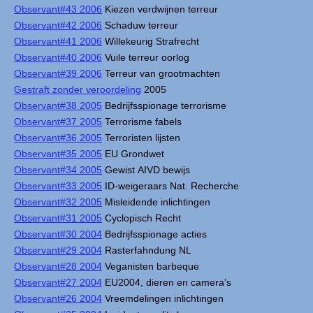
Observant#43 2006
Kiezen verdwijnen terreur
Observant#42 2006
Schaduw terreur
Observant#41 2006
Willekeurig Strafrecht
Observant#40 2006
Vuile terreur oorlog
Observant#39 2006
Terreur van grootmachten
Gestraft zonder veroordeling
2005
Observant#38 2005
Bedrijfsspionage terrorisme
Observant#37 2005
Terrorisme fabels
Observant#36 2005
Terroristen lijsten
Observant#35 2005
EU Grondwet
Observant#34 2005
Gewist AIVD bewijs
Observant#33 2005
ID-weigeraars Nat. Recherche
Observant#32 2005
Misleidende inlichtingen
Observant#31 2005
Cyclopisch Recht
Observant#30 2004
Bedrijfsspionage acties
Observant#29 2004
Rasterfahndung NL
Observant#28 2004
Veganisten barbeque
Observant#27 2004
EU2004, dieren en camera's
Observant#26 2004
Vreemdelingen inlichtingen