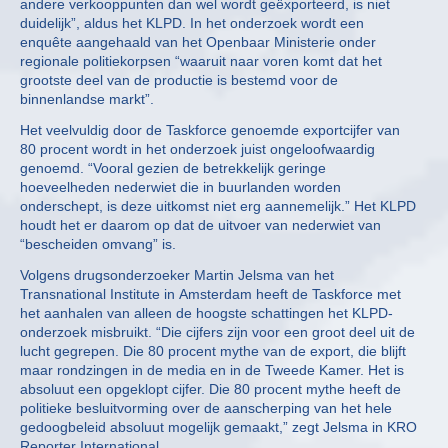
andere verkooppunten dan wel wordt geëxporteerd, is niet
duidelijk”, aldus het KLPD. In het onderzoek wordt een
enquête aangehaald van het Openbaar Ministerie onder
regionale politiekorpsen “waaruit naar voren komt dat het
grootste deel van de productie is bestemd voor de
binnenlandse markt”.
Het veelvuldig door de Taskforce genoemde exportcijfer van
80 procent wordt in het onderzoek juist ongeloofwaardig
genoemd. “Vooral gezien de betrekkelijk geringe
hoeveelheden nederwiet die in buurlanden worden
onderschept, is deze uitkomst niet erg aannemelijk.” Het KLPD
houdt het er daarom op dat de uitvoer van nederwiet van
“bescheiden omvang” is.
Volgens drugsonderzoeker Martin Jelsma van het
Transnational Institute in Amsterdam heeft de Taskforce met
het aanhalen van alleen de hoogste schattingen het KLPD-
onderzoek misbruikt. “Die cijfers zijn voor een groot deel uit de
lucht gegrepen. Die 80 procent mythe van de export, die blijft
maar rondzingen in de media en in de Tweede Kamer. Het is
absoluut een opgeklopt cijfer. Die 80 procent mythe heeft de
politieke besluitvorming over de aanscherping van het hele
gedoogbeleid absoluut mogelijk gemaakt,” zegt Jelsma in KRO
Reporter International.