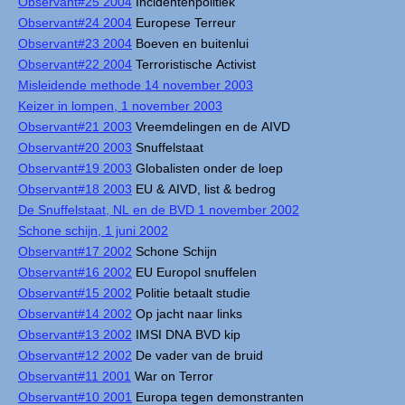
Observant#25 2004
Incidentenpolitiek
Observant#24 2004
Europese Terreur
Observant#23 2004
Boeven en buitenlui
Observant#22 2004
Terroristische Activist
Misleidende methode 14 november 2003
Keizer in lompen, 1 november 2003
Observant#21 2003
Vreemdelingen en de AIVD
Observant#20 2003
Snuffelstaat
Observant#19 2003
Globalisten onder de loep
Observant#18 2003
EU & AIVD, list & bedrog
De Snuffelstaat, NL en de BVD 1 november 2002
Schone schijn, 1 juni 2002
Observant#17 2002
Schone Schijn
Observant#16 2002
EU Europol snuffelen
Observant#15 2002
Politie betaalt studie
Observant#14 2002
Op jacht naar links
Observant#13 2002
IMSI DNA BVD kip
Observant#12 2002
De vader van de bruid
Observant#11 2001
War on Terror
Observant#10 2001
Europa tegen demonstranten