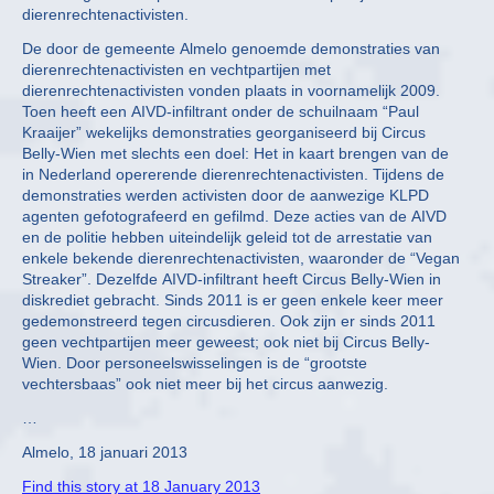
dierenrechtenactivisten.
De door de gemeente Almelo genoemde demonstraties van
dierenrechtenactivisten en vechtpartijen met
dierenrechtenactivisten vonden plaats in voornamelijk 2009.
Toen heeft een AIVD-infiltrant onder de schuilnaam “Paul
Kraaijer” wekelijks demonstraties georganiseerd bij Circus
Belly-Wien met slechts een doel: Het in kaart brengen van de
in Nederland opererende dierenrechtenactivisten. Tijdens de
demonstraties werden activisten door de aanwezige KLPD
agenten gefotografeerd en gefilmd. Deze acties van de AIVD
en de politie hebben uiteindelijk geleid tot de arrestatie van
enkele bekende dierenrechtenactivisten, waaronder de “Vegan
Streaker”. Dezelfde AIVD-infiltrant heeft Circus Belly-Wien in
diskrediet gebracht. Sinds 2011 is er geen enkele keer meer
gedemonstreerd tegen circusdieren. Ook zijn er sinds 2011
geen vechtpartijen meer geweest; ook niet bij Circus Belly-
Wien. Door personeelswisselingen is de “grootste
vechtersbaas” ook niet meer bij het circus aanwezig.
…
Almelo, 18 januari 2013
Find this story at 18 January 2013