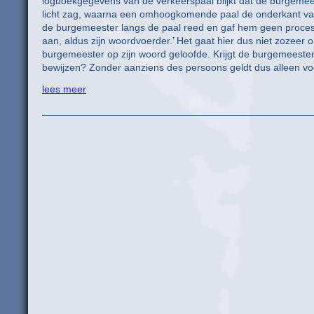
logboekgegevens van de verkeerspaal blijkt dat de burgemeest
licht zag, waarna een omhoogkomende paal de onderkant van zi
de burgemeester langs de paal reed en gaf hem geen proce
aan, aldus zijn woordvoerder.’ Het gaat hier dus niet zozeer om
burgemeester op zijn woord geloofde. Krijgt de burgemeeste
bewijzen? Zonder aanziens des persoons geldt dus alleen v
lees meer