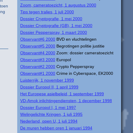
en
Zoom, cameratoezicht, 1 augustus 2000
 toen
ing
Tips tegen tralies, 1 juli 2000
Dossier Cryptografie, 1 mei 2000
Dossier Cryptografie (GB), 1 mei 2000
Dossier Pepperspray, 1 maart 2000
Observant#6 2000
BVD en vluchtelingen
Observant#5 2000
Begrotingen politie justitie
Observant#4 2000
Zoom: dossier cameratoezicht
Observant#3 2000
Europol
Observant#2 2000
Crypto Pepperspray
Observant#1 2000
Crime in Cyberspace, EK2000
Luisterrijk, 1 november 1999
Dossier Europol II, 1 april 1999
Het Europese asielbeleid, 1 september 1999
VD-Amok inlichtingendiensten, 1 december 1998
Dossier Europol I, 1 mei 1997
Welingelichte Kringen, 1 juli 1995
Nederland, open U, 1 juli 1994
De muren hebben oren 1 januari 1994