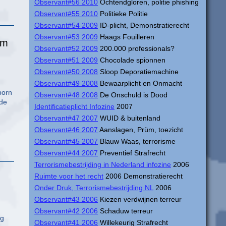
Observant#56 2010
Ochtendgloren, politie phishing
Observant#55 2010
Politieke Politie
Observant#54 2009
ID-plicht, Demonstratierecht
Observant#53 2009
Haags Fouilleren
om
Observant#52 2009
200.000 professionals?
Observant#51 2009
Chocolade spionnen
Observant#50 2008
Sloop Deporatiemachine
Observant#49 2008
Bewaarplicht en Onmacht
born
Observant#48 2008
De Onschuld is Dood
 de
Identificatieplicht Infozine
2007
Observant#47 2007
WUID & buitenland
Observant#46 2007
Aanslagen, Prüm, toezicht
Observant#45 2007
Blauw Waas, terrorisme
Observant#44 2007
Preventief Strafrecht
Terrorismebestrijding in Nederland infozine
2006
Ruimte voor het recht
2006 Demonstratierecht
Onder Druk, Terrorismebestrijding NL
2006
Observant#43 2006
Kiezen verdwijnen terreur
Observant#42 2006
Schaduw terreur
ag
Observant#41 2006
Willekeurig Strafrecht