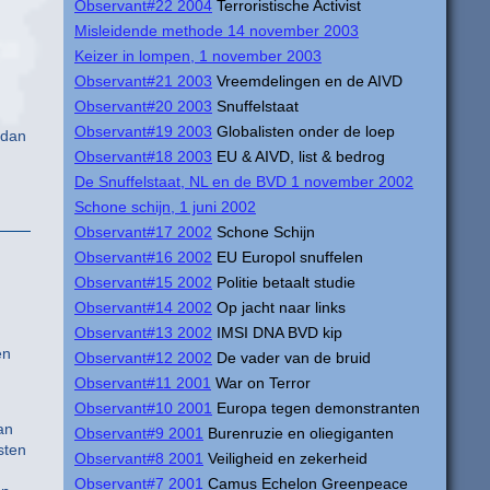
Observant#22 2004
Terroristische Activist
Misleidende methode 14 november 2003
Keizer in lompen, 1 november 2003
Observant#21 2003
Vreemdelingen en de AIVD
Observant#20 2003
Snuffelstaat
Observant#19 2003
Globalisten onder de loep
 dan
Observant#18 2003
EU & AIVD, list & bedrog
De Snuffelstaat, NL en de BVD 1 november 2002
Schone schijn, 1 juni 2002
Observant#17 2002
Schone Schijn
Observant#16 2002
EU Europol snuffelen
Observant#15 2002
Politie betaalt studie
Observant#14 2002
Op jacht naar links
Observant#13 2002
IMSI DNA BVD kip
en
Observant#12 2002
De vader van de bruid
Observant#11 2001
War on Terror
Observant#10 2001
Europa tegen demonstranten
an
Observant#9 2001
Burenruzie en oliegiganten
sten
Observant#8 2001
Veiligheid en zekerheid
Observant#7 2001
Camus Echelon Greenpeace