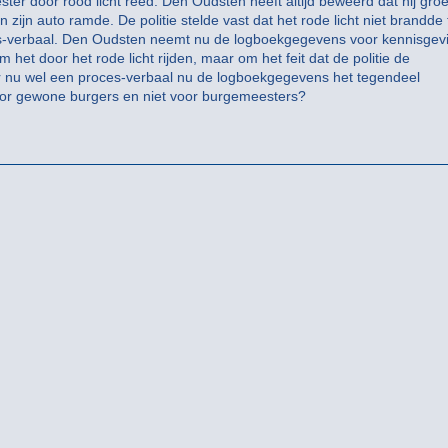
er door rood licht reed. Den Oudsten heeft altijd beweerd dat hij gro
jn auto ramde. De politie stelde vast dat het rode licht niet brandde
s-verbaal. Den Oudsten neemt nu de logboekgegevens voor kennisgev
 het door het rode licht rijden, maar om het feit dat de politie de
r nu wel een proces-verbaal nu de logboekgegevens het tegendeel
oor gewone burgers en niet voor burgemeesters?