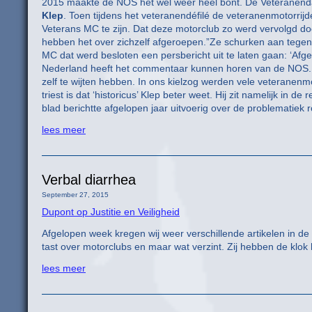
2015 maakte de NOS het wel weer heel bont. De Veteranendag w
Klep
. Toen tijdens het veteranendéfilé de veteranenmotorrij
Veterans MC te zijn. Dat deze motorclub zo werd vervolgd do
hebben het over zichzelf afgeroepen.”Ze schurken aan tegen d
MC dat werd besloten een persbericht uit te laten gaan: ‘Af
Nederland heeft het commentaar kunnen horen van de NOS. 
zelf te wijten hebben. In ons kielzog werden vele veteranenmot
triest is dat ‘historicus’ Klep beter weet. Hij zit namelijk in 
blad berichtte afgelopen jaar uitvoerig over de problematie
lees meer
Verbal diarrhea
September 27, 2015
Dupont op Justitie en Veiligheid
Afgelopen week kregen wij weer verschillende artikelen in de m
tast over motorclubs en maar wat verzint. Zij hebben de klok
lees meer