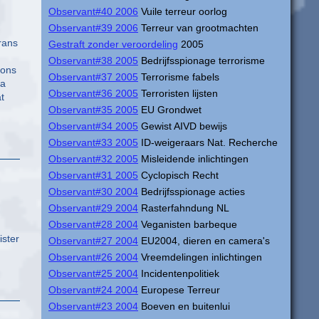
Observant#40 2006
Vuile terreur oorlog
Observant#39 2006
Terreur van grootmachten
rans
Gestraft zonder veroordeling
2005
Observant#38 2005
Bedrijfsspionage terrorisme
 ons
Observant#37 2005
Terrorisme fabels
ra
Observant#36 2005
Terroristen lijsten
at
Observant#35 2005
EU Grondwet
Observant#34 2005
Gewist AIVD bewijs
Observant#33 2005
ID-weigeraars Nat. Recherche
Observant#32 2005
Misleidende inlichtingen
Observant#31 2005
Cyclopisch Recht
Observant#30 2004
Bedrijfsspionage acties
Observant#29 2004
Rasterfahndung NL
Observant#28 2004
Veganisten barbeque
ister
Observant#27 2004
EU2004, dieren en camera's
Observant#26 2004
Vreemdelingen inlichtingen
Observant#25 2004
Incidentenpolitiek
Observant#24 2004
Europese Terreur
Observant#23 2004
Boeven en buitenlui