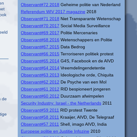
en
Observant#72 2018
Geheime politie van Nederland
met
Referendum WIV 2017 magazine
2018
 ook
Observant#71 2018
Niet Transparante Wetenschap
Observant#70 2017
Social Media Surveillance
eeld
Observant#69 2017
Politie Mercenaries
Observant#68 2016
Wetenschappers en Politie
Observant#67 2015
Data Bedrog
Observant#66 2015
Terroriseren politiek protest
Observant#65 2014
G4S, Facebook en de AIVD
Observant#64 2014
Vreemdelingendetentie
Observant#63 2013
Ideologische orde, Chiquita
Observant#62 2012
De Psyche van een Mol
Observant#61 2012
RID bespioneert jongeren
Observant#60 2012
Duurzaam afwimpelen
n de
Security Industry: Israel - the Netherlands
2011
Observant#59 2011
RID protest Twente
tige
Observant#58 2011
Kraaijer, AIVD, De Telegraaf
Observant#57 2011
Shell, imago AIVD, India
Europese politie en Justitie Infozine
2010