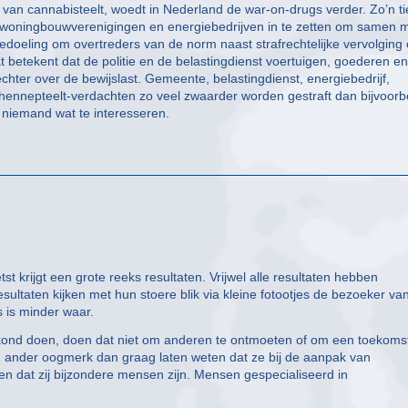
van cannabisteelt, woedt in Nederland de war-on-drugs verder. Zo’n ti
 woningbouwverenigingen en energiebedrijven in te zetten om samen 
de bedoeling om overtreders van de norm naast strafrechtelijke vervolging
t betekent dat de politie en de belastingdienst voertuigen, goederen en
chter over de bewijslast. Gemeente, belastingdienst, energiebedrijf,
hennepteelt-verdachten zo veel zwaarder worden gestraft dan bijvoorb
kt niemand wat te interesseren.
t krijgt een grote reeks resultaten. Vrijwel alle resultaten hebben
 resultaten kijken met hun stoere blik via kleine fotootjes de bezoeker va
s is minder waar.
kond doen, doen dat niet om anderen te ontmoeten of om een toekoms
g ander oogmerk dan graag laten weten dat ze bij de aanpak van
eten dat zij bijzondere mensen zijn. Mensen gespecialiseerd in