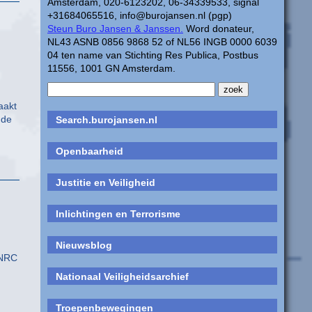
Amsterdam, 020-6123202, 06-34339533, signal
+31684065516, info@burojansen.nl (pgp)
Steun Buro Jansen & Janssen.
Word donateur,
NL43 ASNB 0856 9868 52 of NL56 INGB 0000 6039
04 ten name van Stichting Res Publica, Postbus
11556, 1001 GN Amsterdam.
aakt
 de
Search.burojansen.nl
Openbaarheid
Justitie en Veiligheid
Inlichtingen en Terrorisme
Nieuwsblog
 NRC
Nationaal Veiligheidsarchief
Troepenbewegingen