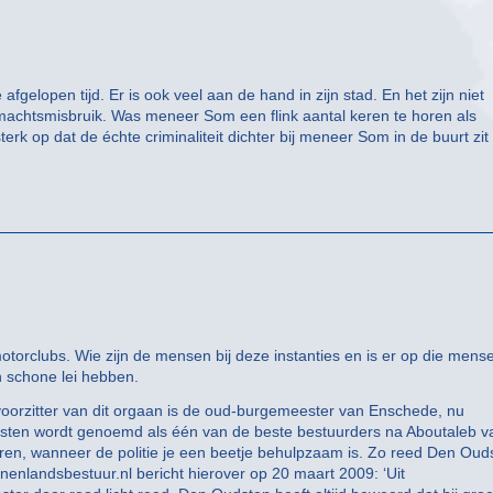
elopen tijd. Er is ook veel aan de hand in zijn stad. En het zijn niet
 machtsmisbruik. Was meneer Som een flink aantal keren te horen als
sterk op dat de échte criminaliteit dichter bij meneer Som in de buurt zit
 motorclubs. Wie zijn de mensen bij deze instanties en is er op die mens
n schone lei hebben.
 voorzitter van dit orgaan is de oud-burgemeester van Enschede, nu
sten wordt genoemd als één van de beste bestuurders na Aboutaleb v
oren, wanneer de politie je een beetje behulpzaam is. Zo reed Den Oud
nenlandsbestuur.nl bericht hierover op 20 maart 2009: ‘Uit