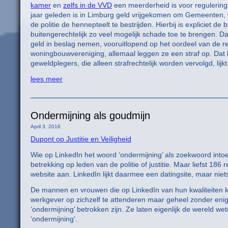
kamer
en
zelfs in de VVD
een meerderheid is voor regulering 
jaar geleden is in Limburg geld vrijgekomen om Gemeenten,
de politie de hennepteelt te bestrijden. Hierbij is expliciet 
buitengerechtelijk zo veel mogelijk schade toe te brengen. Da
geld in beslag nemen, vooruitlopend op het oordeel van de re
woningbouwvereniging, allemaal leggen ze een straf op. Dat 
geweldplegers, die alleen strafrechtelijk worden vervolgd, lij
lees meer
Ondermijning als goudmijn
April 3, 2016
Dupont op Justitie en Veiligheid
Wie op LinkedIn het woord ‘ondermijning’ als zoekwoord intoets
betrekking op leden van de politie of justitie. Maar liefst 186
website aan. LinkedIn lijkt daarmee een datingsite, maar niet
De mannen en vrouwen die op LinkedIn van hun kwaliteiten 
werkgever op zichzelf te attenderen maar geheel zonder eni
‘ondermijning’ betrokken zijn. Ze laten eigenlijk de wereld w
‘ondermijning’.