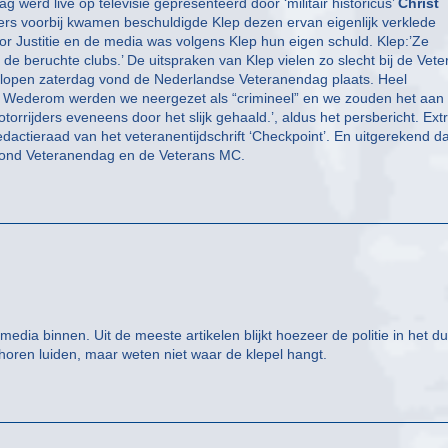
erd live op televisie gepresenteerd door ‘militair historicus’
Christ
ders voorbij kwamen beschuldigde Klep dezen ervan eigenlijk verklede
or Justitie en de media was volgens Klep hun eigen schuld. Klep:’Ze
e beruchte clubs.’ De uitspraken van Klep vielen zo slecht bij de Vete
gelopen zaterdag vond de Nederlandse Veteranendag plaats. Heel
Wederom werden we neergezet als “crimineel” en we zouden het aan
orrijders eveneens door het slijk gehaald.’, aldus het persbericht. Ext
de redactieraad van het veteranentijdschrift ‘Checkpoint’. En uitgerekend d
k rond Veteranendag en de Veterans MC.
edia binnen. Uit de meeste artikelen blijkt hoezeer de politie in het du
 horen luiden, maar weten niet waar de klepel hangt.