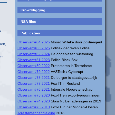
Crowddigging
NSA files
e
Publicaties
Observant#84 2025
Moord Willeke door politieagent
men,
Observant#83 2025
Politiek gedreven Politie
Observant#82 2024
De opgeblazen wietoorlog
at
Observant#81 2023
Politie Black Box
Observant#80 2022
Protesteren is Terrorisme
Observant#79 2022
VASTech / Cyberupt
Observant#78 2021
De burger is staatsgevaarlijk
Observant#77 2021
Fox-IT in Rusland
Observant#76 2021
Integrale Nepwetenschap
Observant#75 2020
Fox-IT en exportvergunningen
Observant#74 2020
Stasi NL Benaderingen in 2019
Observant#73 2019
Fox-IT in het Midden-Oosten
Arrestantenhandleiding
2018