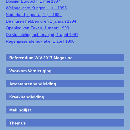
Dossier Europol I, 1 mei 1997
Welingelichte Kringen, 1 juli 1995
Nederland, open U, 1 juli 1994
De muren hebben oren 1 januari 1994
Opening van Zaken, 1 maart 1993
De vluchteling achtervolgd, 1 april 1991
Regenjassendemokratie, 1 april 1990
Referendum WIV 2017 Magazine
Voorkom Vernietiging
Arrestantenhandleiding
Kraakhandleiding
Mailinglijst
Thema's