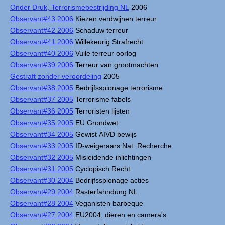
Onder Druk, Terrorismebestrijding NL
2006
Observant#43 2006
Kiezen verdwijnen terreur
Observant#42 2006
Schaduw terreur
Observant#41 2006
Willekeurig Strafrecht
Observant#40 2006
Vuile terreur oorlog
Observant#39 2006
Terreur van grootmachten
Gestraft zonder veroordeling
2005
Observant#38 2005
Bedrijfsspionage terrorisme
Observant#37 2005
Terrorisme fabels
Observant#36 2005
Terroristen lijsten
Observant#35 2005
EU Grondwet
Observant#34 2005
Gewist AIVD bewijs
Observant#33 2005
ID-weigeraars Nat. Recherche
Observant#32 2005
Misleidende inlichtingen
Observant#31 2005
Cyclopisch Recht
Observant#30 2004
Bedrijfsspionage acties
Observant#29 2004
Rasterfahndung NL
Observant#28 2004
Veganisten barbeque
Observant#27 2004
EU2004, dieren en camera's