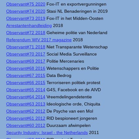
Observant#75 2020
Fox-IT en exportvergunningen
Observant#74 2020
Stasi NL Benaderingen in 2019
Observant#73 2019
Fox-IT in het Midden-Oosten
Arrestantenhandleiding
2018
Observant#72 2018
Geheime politie van Nederland
Referendum WIV 2017 magazine
2018
Observant#71 2018
Niet Transparante Wetenschap
Observant#70 2017
Social Media Surveillance
Observant#69 2017
Politie Mercenaries
Observant#68 2016
Wetenschappers en Politie
Observant#67 2015
Data Bedrog
Observant#66 2015
Terroriseren politiek protest
Observant#65 2014
G4S, Facebook en de AIVD
Observant#64 2014
Vreemdelingendetentie
Observant#63 2013
Ideologische orde, Chiquita
Observant#62 2012
De Psyche van een Mol
Observant#61 2012
RID bespioneert jongeren
Observant#60 2012
Duurzaam afwimpelen
Security Industry: Israel - the Netherlands
2011