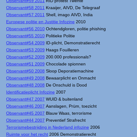
Observant#59 2011
RID protest Twente
Observant#58 2011
Kraaijer, AIVD, De Telegraaf
Observant#57 2011
Shell, imago AIVD, India
Europese politie en Justitie Infozine
2010
Observant#56 2010
Ochtendgloren, politie phishing
Observant#55 2010
Politieke Politie
Observant#54 2009
ID-plicht, Demonstratierecht
Observant#53 2009
Haags Fouilleren
Observant#52 2009
200.000 professionals?
Observant#51 2009
Chocolade spionnen
Observant#50 2008
Sloop Deporatiemachine
Observant#49 2008
Bewaarplicht en Onmacht
Observant#48 2008
De Onschuld is Dood
Identificatieplicht Infozine
2007
Observant#47 2007
WUID & buitenland
Observant#46 2007
Aanslagen, Prüm, toezicht
Observant#45 2007
Blauw Waas, terrorisme
Observant#44 2007
Preventief Strafrecht
Terrorismebestrijding in Nederland infozine
2006
Ruimte voor het recht
2006 Demonstratierecht