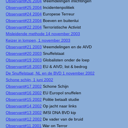
Observant#26 2004
Vreemdelingen inlichtingen
Observant#25 2004
Incidentenpolitiek
Observant#24 2004
Europese Terreur
Observant#23 2004
Boeven en buitenlui
Observant#22 2004
Terroristische Activist
Misleidende methode 14 november 2003
Keizer in lompen, 1 november 2003
Observant#21 2003
Vreemdelingen en de AIVD
Observant#20 2003
Snuffelstaat
Observant#19 2003
Globalisten onder de loep
Observant#18 2003
EU & AIVD, list & bedrog
De Snuffelstaat, NL en de BVD 1 november 2002
Schone schijn, 1 juni 2002
Observant#17 2002
Schone Schijn
Observant#16 2002
EU Europol snuffelen
Observant#15 2002
Politie betaalt studie
Observant#14 2002
Op jacht naar links
Observant#13 2002
IMSI DNA BVD kip
Observant#12 2002
De vader van de bruid
Observant#11 2001
War on Terror