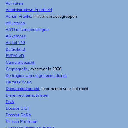
Activisten
Administratieve Apartheid
Adrian Franks
, infiltrant in actiegroepen
Afluisteren
AIVD en vreemdelingen
AIZ-proces
Artikel 140
Buitenland
BVD/AIVD
Cameratoezicht
Cryptografie
, cyberwar in 2000
De tragiek van de geheime dienst
De zaak Bosio
Demonstratierecht
, Is er ruimte voor het recht
Dierenrechtenactivisten
DNA
Dossier CICI
Dossier RaRa
Etnisch Profileren