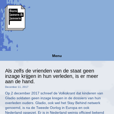
Menu
Als zelfs de vrienden van de staat geen
inzage krijgen in hun verleden, is er meer
aan de hand.
December 11, 2017
Op 2 december 2017 schreef de Volkskrant dat kinderen van
Gladio soldaten geen inzage kregen in de dossiers van hun
overleden ouders. Gladio, ook wel het Stay Behind netwerk
genoemd, is na de Tweede Oorlog in Europa en ook
Nederland opgezet. Er is in Nederland weinig officieel bekend