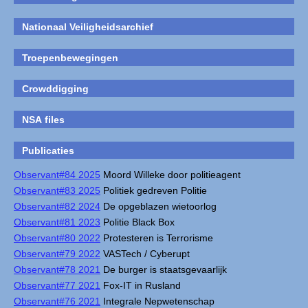
Nationaal Veiligheidsarchief
Troepenbewegingen
Crowddigging
NSA files
Publicaties
Observant#84 2025
Moord Willeke door politieagent
Observant#83 2025
Politiek gedreven Politie
Observant#82 2024
De opgeblazen wietoorlog
Observant#81 2023
Politie Black Box
Observant#80 2022
Protesteren is Terrorisme
Observant#79 2022
VASTech / Cyberupt
Observant#78 2021
De burger is staatsgevaarlijk
Observant#77 2021
Fox-IT in Rusland
Observant#76 2021
Integrale Nepwetenschap