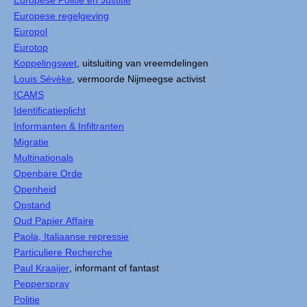
Europese Politie en Justitie
Europese regelgeving
Europol
Eurotop
Koppelingswet
, uitsluiting van vreemdelingen
Louis Sévèke
, vermoorde Nijmeegse activist
ICAMS
Identificatieplicht
Informanten & Infiltranten
Migratie
Multinationals
Openbare Orde
Openheid
Opstand
Oud Papier Affaire
Paola, Italiaanse repressie
Particuliere Recherche
Paul Kraaijer
, informant of fantast
Pepperspray
Politie