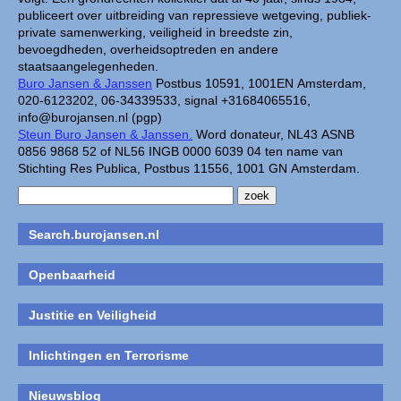
publiceert over uitbreiding van repressieve wetgeving, publiek-
private samenwerking, veiligheid in breedste zin,
bevoegdheden, overheidsoptreden en andere
staatsaangelegenheden.
Buro Jansen & Janssen
Postbus 10591, 1001EN Amsterdam,
020-6123202, 06-34339533, signal +31684065516,
info@burojansen.nl (pgp)
Steun Buro Jansen & Janssen.
Word donateur, NL43 ASNB
0856 9868 52 of NL56 INGB 0000 6039 04 ten name van
Stichting Res Publica, Postbus 11556, 1001 GN Amsterdam.
Search.burojansen.nl
Openbaarheid
Justitie en Veiligheid
Inlichtingen en Terrorisme
Nieuwsblog