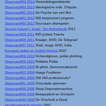
Observant#64 2014
Vreemdelingendetentie
Observant#63 2013
Ideologische orde, Chiquita
Observant#62 2012
De Psyche van een Mol
Observant#61 2012
RID bespioneert jongeren
Observant#60 2012
Duurzaam afwimpelen
Security Industry: Israel - the Netherlands
2011
Observant#59 2011
RID protest Twente
Observant#58 2011
Kraaijer, AIVD, De Telegraaf
Observant#57 2011
Shell, imago AIVD, India
Europese politie en Justitie Infozine
2010
Observant#56 2010
Ochtendgloren, politie phishing
Observant#55 2010
Politieke Politie
Observant#54 2009
ID-plicht, Demonstratierecht
Observant#53 2009
Haags Fouilleren
Observant#52 2009
200.000 professionals?
Observant#51 2009
Chocolade spionnen
Observant#50 2008
Sloop Deporatiemachine
Observant#49 2008
Bewaarplicht en Onmacht
Observant#48 2008
De Onschuld is Dood
Identificatieplicht Infozine
2007