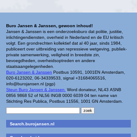
Buro Jansen & Janssen, gewoon inhoud!
Jansen & Janssen is een onderzoeksburo dat politie, justitie,
inlichtingendiensten, overheid in Nederland en de EU kritisch
volgt. Een grondrechten kollektief dat al 40 jaar, sinds 1984,
publiceert over uitbreiding van repressieve wetgeving, publiek-
private samenwerking, veiligheid in breedste zin,
bevoegdheden, overheidsoptreden en andere
staatsaangelegenheden.
Buro Jansen & Janssen
Postbus 10591, 1001EN Amsterdam,
020-6123202, 06-34339533, signal +31684065516,
info@burojansen.nl (pgp)
Steun Buro Jansen & Janssen.
Word donateur, NL43 ASNB
0856 9868 52 of NL56 INGB 0000 6039 04 ten name van
Stichting Res Publica, Postbus 11556, 1001 GN Amsterdam.
Search.burojansen.nl