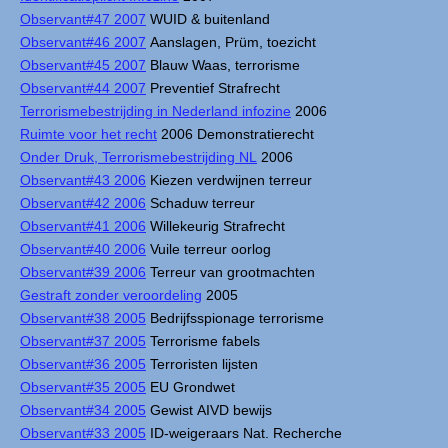
Observant#47 2007
WUID & buitenland
Observant#46 2007
Aanslagen, Prüm, toezicht
Observant#45 2007
Blauw Waas, terrorisme
Observant#44 2007
Preventief Strafrecht
Terrorismebestrijding in Nederland infozine
2006
Ruimte voor het recht
2006 Demonstratierecht
Onder Druk, Terrorismebestrijding NL
2006
Observant#43 2006
Kiezen verdwijnen terreur
Observant#42 2006
Schaduw terreur
Observant#41 2006
Willekeurig Strafrecht
Observant#40 2006
Vuile terreur oorlog
Observant#39 2006
Terreur van grootmachten
Gestraft zonder veroordeling
2005
Observant#38 2005
Bedrijfsspionage terrorisme
Observant#37 2005
Terrorisme fabels
Observant#36 2005
Terroristen lijsten
Observant#35 2005
EU Grondwet
Observant#34 2005
Gewist AIVD bewijs
Observant#33 2005
ID-weigeraars Nat. Recherche