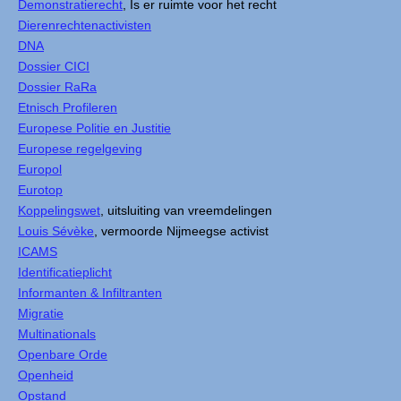
Demonstratierecht
, Is er ruimte voor het recht
Dierenrechtenactivisten
DNA
Dossier CICI
Dossier RaRa
Etnisch Profileren
Europese Politie en Justitie
Europese regelgeving
Europol
Eurotop
Koppelingswet
, uitsluiting van vreemdelingen
Louis Sévèke
, vermoorde Nijmeegse activist
ICAMS
Identificatieplicht
Informanten & Infiltranten
Migratie
Multinationals
Openbare Orde
Openheid
Opstand