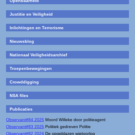
Openbaarheid
Justitie en Veiligheid
Inlichtingen en Terrorisme
Nieuwsblog
Nationaal Veiligheidsarchief
Troepenbewegingen
Crowddigging
NSA files
Publicaties
Observant#84 2025
Moord Willeke door politieagent
Observant#83 2025
Politiek gedreven Politie
Observant#82 2024
De opgeblazen wietoorlog