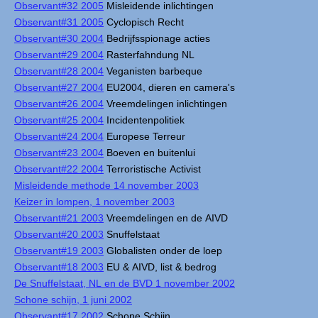
Observant#32 2005
Misleidende inlichtingen
Observant#31 2005
Cyclopisch Recht
Observant#30 2004
Bedrijfsspionage acties
Observant#29 2004
Rasterfahndung NL
Observant#28 2004
Veganisten barbeque
Observant#27 2004
EU2004, dieren en camera's
Observant#26 2004
Vreemdelingen inlichtingen
Observant#25 2004
Incidentenpolitiek
Observant#24 2004
Europese Terreur
Observant#23 2004
Boeven en buitenlui
Observant#22 2004
Terroristische Activist
Misleidende methode 14 november 2003
Keizer in lompen, 1 november 2003
Observant#21 2003
Vreemdelingen en de AIVD
Observant#20 2003
Snuffelstaat
Observant#19 2003
Globalisten onder de loep
Observant#18 2003
EU & AIVD, list & bedrog
De Snuffelstaat, NL en de BVD 1 november 2002
Schone schijn, 1 juni 2002
Observant#17 2002
Schone Schijn