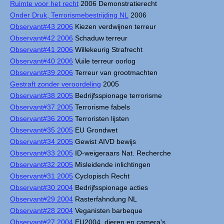
Ruimte voor het recht
2006 Demonstratierecht
Onder Druk, Terrorismebestrijding NL
2006
Observant#43 2006
Kiezen verdwijnen terreur
Observant#42 2006
Schaduw terreur
Observant#41 2006
Willekeurig Strafrecht
Observant#40 2006
Vuile terreur oorlog
Observant#39 2006
Terreur van grootmachten
Gestraft zonder veroordeling
2005
Observant#38 2005
Bedrijfsspionage terrorisme
Observant#37 2005
Terrorisme fabels
Observant#36 2005
Terroristen lijsten
Observant#35 2005
EU Grondwet
Observant#34 2005
Gewist AIVD bewijs
Observant#33 2005
ID-weigeraars Nat. Recherche
Observant#32 2005
Misleidende inlichtingen
Observant#31 2005
Cyclopisch Recht
Observant#30 2004
Bedrijfsspionage acties
Observant#29 2004
Rasterfahndung NL
Observant#28 2004
Veganisten barbeque
Observant#27 2004
EU2004, dieren en camera's