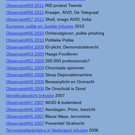
Observant#59 2011
RID protest Twente
Observant#58 2011
Kraaijer, AIVD, De Telegraaf
Observant#57 2011
Shell, imago AIVD, India
Europese politie en Justitie Infozine
2010
Observant#56 2010
Ochtendgloren, politie phishing
Observant#55 2010
Politieke Politie
Observant#54 2009
ID-plicht, Demonstratierecht
Observant#53 2009
Haags Fouilleren
Observant#52 2009
200.000 professionals?
Observant#51 2009
Chocolade spionnen
Observant#50 2008
Sloop Deporatiemachine
Observant#49 2008
Bewaarplicht en Onmacht
Observant#48 2008
De Onschuld is Dood
Identificatieplicht Infozine
2007
Observant#47 2007
WUID & buitenland
Observant#46 2007
Aanslagen, Prüm, toezicht
Observant#45 2007
Blauw Waas, terrorisme
Observant#44 2007
Preventief Strafrecht
Terrorismebestrijding in Nederland infozine
2006