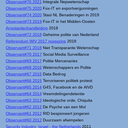
Observant#76 2021
Integrale Nepwetenschap
Observant#75 2020
Fox-IT en exportvergunningen
Observant#74 2020
Stasi NL Benaderingen in 2019
Observant#73 2019
Fox-IT in het Midden-Oosten
Arrestantenhandleiding
2018
Observant#72 2018
Geheime politie van Nederland
Referendum WIV 2017 magazine
2018
Observant#71 2018
Niet Transparante Wetenschap
Observant#70 2017
Social Media Surveillance
Observant#69 2017
Politie Mercenaries
Observant#68 2016
Wetenschappers en Politie
Observant#67 2015
Data Bedrog
Observant#66 2015
Terroriseren politiek protest
Observant#65 2014
G4S, Facebook en de AIVD
Observant#64 2014
Vreemdelingendetentie
Observant#63 2013
Ideologische orde, Chiquita
Observant#62 2012
De Psyche van een Mol
Observant#61 2012
RID bespioneert jongeren
Observant#60 2012
Duurzaam afwimpelen
Security Industry: Israel - the Netherlands
2011