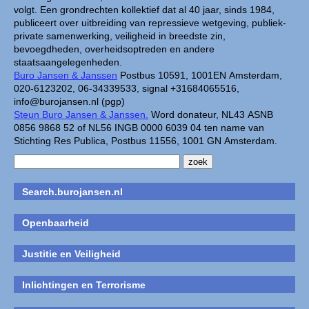
volgt. Een grondrechten kollektief dat al 40 jaar, sinds 1984,
publiceert over uitbreiding van repressieve wetgeving, publiek-
private samenwerking, veiligheid in breedste zin,
bevoegdheden, overheidsoptreden en andere
staatsaangelegenheden.
Buro Jansen & Janssen
Postbus 10591, 1001EN Amsterdam,
020-6123202, 06-34339533, signal +31684065516,
info@burojansen.nl (pgp)
Steun Buro Jansen & Janssen.
Word donateur, NL43 ASNB
0856 9868 52 of NL56 INGB 0000 6039 04 ten name van
Stichting Res Publica, Postbus 11556, 1001 GN Amsterdam.
Search.burojansen.nl
Openbaarheid
Justitie en Veiligheid
Inlichtingen en Terrorisme