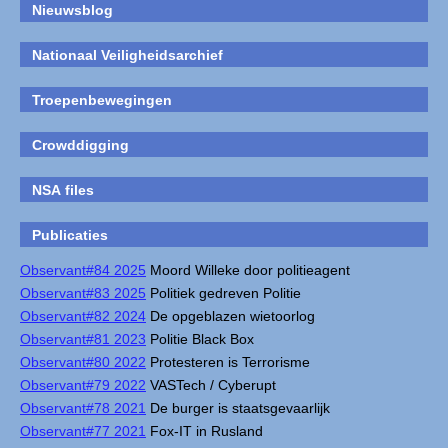
Nieuwsblog
Nationaal Veiligheidsarchief
Troepenbewegingen
Crowddigging
NSA files
Publicaties
Observant#84 2025
Moord Willeke door politieagent
Observant#83 2025
Politiek gedreven Politie
Observant#82 2024
De opgeblazen wietoorlog
Observant#81 2023
Politie Black Box
Observant#80 2022
Protesteren is Terrorisme
Observant#79 2022
VASTech / Cyberupt
Observant#78 2021
De burger is staatsgevaarlijk
Observant#77 2021
Fox-IT in Rusland