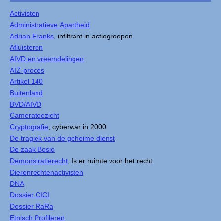
Activisten
Administratieve Apartheid
Adrian Franks
, infiltrant in actiegroepen
Afluisteren
AIVD en vreemdelingen
AIZ-proces
Artikel 140
Buitenland
BVD/AIVD
Cameratoezicht
Cryptografie
, cyberwar in 2000
De tragiek van de geheime dienst
De zaak Bosio
Demonstratierecht
, Is er ruimte voor het recht
Dierenrechtenactivisten
DNA
Dossier CICI
Dossier RaRa
Etnisch Profileren