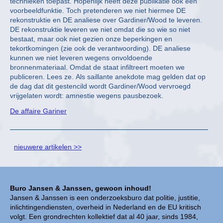
technieken toepast. Hopenlijk heeft deze publikatie ook een
voorbeeldfunktie. Toch pretenderen we niet hiermee DE
rekonstruktie en DE analiese over Gardiner/Wood te leveren.
DE rekonstruktie leveren we niet omdat die so wie so niet
bestaat, maar ook niet gezien onze beperkingen en
tekortkomingen (zie ook de verantwoording). DE analiese
kunnen we niet leveren wegens onvoldoende
bronnenmateriaal. Omdat de staat infiltreert moeten we
publiceren. Lees ze. Als saillante anekdote mag gelden dat op
de dag dat dit gestencild wordt Gardiner/Wood vervroegd
vrijgelaten wordt: amnestie wegens pausbezoek.
De affaire Gariner
nieuwere artikelen >>
Buro Jansen & Janssen, gewoon inhoud!
Jansen & Janssen is een onderzoeksburo dat politie, justitie,
inlichtingendiensten, overheid in Nederland en de EU kritisch
volgt. Een grondrechten kollektief dat al 40 jaar, sinds 1984,