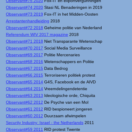
Observant#75 2020
Fox-IT en exportvergunningen
Observant#74 2020
Stasi NL Benaderingen in 2019
Observant#73 2019
Fox-IT in het Midden-Oosten
Arrestantenhandleiding
2018
Observant#72 2018
Geheime politie van Nederland
Referendum WIV 2017 magazine
2018
Observant#71 2018
Niet Transparante Wetenschap
Observant#70 2017
Social Media Surveillance
Observant#69 2017
Politie Mercenaries
Observant#68 2016
Wetenschappers en Politie
Observant#67 2015
Data Bedrog
Observant#66 2015
Terroriseren politiek protest
Observant#65 2014
G4S, Facebook en de AIVD
Observant#64 2014
Vreemdelingendetentie
Observant#63 2013
Ideologische orde, Chiquita
Observant#62 2012
De Psyche van een Mol
Observant#61 2012
RID bespioneert jongeren
Observant#60 2012
Duurzaam afwimpelen
Security Industry: Israel - the Netherlands
2011
Observant#59 2011
RID protest Twente