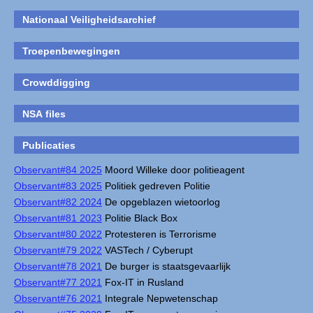
Nationaal Veiligheidsarchief
Troepenbewegingen
Crowddigging
NSA files
Publicaties
Observant#84 2025
Moord Willeke door politieagent
Observant#83 2025
Politiek gedreven Politie
Observant#82 2024
De opgeblazen wietoorlog
Observant#81 2023
Politie Black Box
Observant#80 2022
Protesteren is Terrorisme
Observant#79 2022
VASTech / Cyberupt
Observant#78 2021
De burger is staatsgevaarlijk
Observant#77 2021
Fox-IT in Rusland
Observant#76 2021
Integrale Nepwetenschap