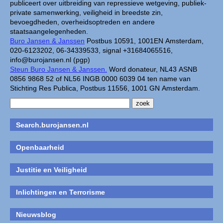
publiceert over uitbreiding van repressieve wetgeving, publiek-
private samenwerking, veiligheid in breedste zin,
bevoegdheden, overheidsoptreden en andere
staatsaangelegenheden.
Buro Jansen & Janssen
Postbus 10591, 1001EN Amsterdam,
020-6123202, 06-34339533, signal +31684065516,
info@burojansen.nl (pgp)
Steun Buro Jansen & Janssen.
Word donateur, NL43 ASNB
0856 9868 52 of NL56 INGB 0000 6039 04 ten name van
Stichting Res Publica, Postbus 11556, 1001 GN Amsterdam.
Search.burojansen.nl
Openbaarheid
Justitie en Veiligheid
Inlichtingen en Terrorisme
Nieuwsblog