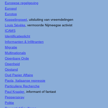
Europese regelgeving
Europol
Eurotop
Koppelingswet
, uitsluiting van vreemdelingen
Louis Sévèke
, vermoorde Nijmeegse activist
ICAMS
Identificatieplicht
Informanten & Infiltranten
Migratie
Multinationals
Openbare Orde
Openheid
Opstand
Oud Papier Affaire
Paola, Italiaanse repressie
Particuliere Recherche
Paul Kraaijer
, informant of fantast
Pepperspray
Politie