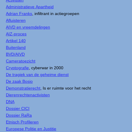
Activisten
Administratieve Apartheid
Adrian Franks
, infiltrant in actiegroepen
Afluisteren
AIVD en vreemdelingen
AIZ-proces
Artikel 140
Buitenland
BVD/AIVD
Cameratoezicht
Cryptografie
, cyberwar in 2000
De tragiek van de geheime dienst
De zaak Bosio
Demonstratierecht
, Is er ruimte voor het recht
Dierenrechtenactivisten
DNA
Dossier CICI
Dossier RaRa
Etnisch Profileren
Europese Politie en Justitie