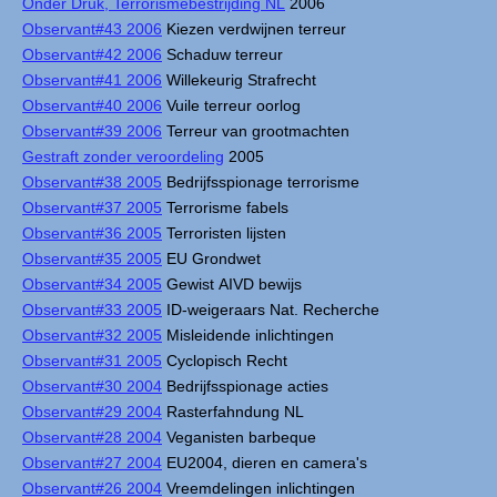
Onder Druk, Terrorismebestrijding NL
2006
Observant#43 2006
Kiezen verdwijnen terreur
Observant#42 2006
Schaduw terreur
Observant#41 2006
Willekeurig Strafrecht
Observant#40 2006
Vuile terreur oorlog
Observant#39 2006
Terreur van grootmachten
Gestraft zonder veroordeling
2005
Observant#38 2005
Bedrijfsspionage terrorisme
Observant#37 2005
Terrorisme fabels
Observant#36 2005
Terroristen lijsten
Observant#35 2005
EU Grondwet
Observant#34 2005
Gewist AIVD bewijs
Observant#33 2005
ID-weigeraars Nat. Recherche
Observant#32 2005
Misleidende inlichtingen
Observant#31 2005
Cyclopisch Recht
Observant#30 2004
Bedrijfsspionage acties
Observant#29 2004
Rasterfahndung NL
Observant#28 2004
Veganisten barbeque
Observant#27 2004
EU2004, dieren en camera's
Observant#26 2004
Vreemdelingen inlichtingen