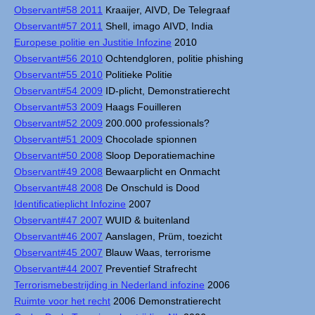
Observant#58 2011
Kraaijer, AIVD, De Telegraaf
Observant#57 2011
Shell, imago AIVD, India
Europese politie en Justitie Infozine
2010
Observant#56 2010
Ochtendgloren, politie phishing
Observant#55 2010
Politieke Politie
Observant#54 2009
ID-plicht, Demonstratierecht
Observant#53 2009
Haags Fouilleren
Observant#52 2009
200.000 professionals?
Observant#51 2009
Chocolade spionnen
Observant#50 2008
Sloop Deporatiemachine
Observant#49 2008
Bewaarplicht en Onmacht
Observant#48 2008
De Onschuld is Dood
Identificatieplicht Infozine
2007
Observant#47 2007
WUID & buitenland
Observant#46 2007
Aanslagen, Prüm, toezicht
Observant#45 2007
Blauw Waas, terrorisme
Observant#44 2007
Preventief Strafrecht
Terrorismebestrijding in Nederland infozine
2006
Ruimte voor het recht
2006 Demonstratierecht