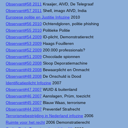
Observant#58 2011
Kraaijer, AIVD, De Telegraaf
Observant#57 2011
Shell, imago AIVD, India
Europese politie en Justitie Infozine
2010
Observant#56 2010
Ochtendgloren, politie phishing
Observant#55 2010
Politieke Politie
Observant#54 2009
ID-plicht, Demonstratierecht
Observant#53 2009
Haags Fouilleren
Observant#52 2009
200.000 professionals?
Observant#51 2009
Chocolade spionnen
Observant#50 2008
Sloop Deporatiemachine
Observant#49 2008
Bewaarplicht en Onmacht
Observant#48 2008
De Onschuld is Dood
Identificatieplicht Infozine
2007
Observant#47 2007
WUID & buitenland
Observant#46 2007
Aanslagen, Prüm, toezicht
Observant#45 2007
Blauw Waas, terrorisme
Observant#44 2007
Preventief Strafrecht
Terrorismebestrijding in Nederland infozine
2006
Ruimte voor het recht
2006 Demonstratierecht