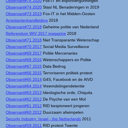
Observant#75 2020
Fox-IT en exportvergunningen
Observant#74 2020
Stasi NL Benaderingen in 2019
Observant#73 2019
Fox-IT in het Midden-Oosten
Arrestantenhandleiding
2018
Observant#72 2018
Geheime politie van Nederland
Referendum WIV 2017 magazine
2018
Observant#71 2018
Niet Transparante Wetenschap
Observant#70 2017
Social Media Surveillance
Observant#69 2017
Politie Mercenaries
Observant#68 2016
Wetenschappers en Politie
Observant#67 2015
Data Bedrog
Observant#66 2015
Terroriseren politiek protest
Observant#65 2014
G4S, Facebook en de AIVD
Observant#64 2014
Vreemdelingendetentie
Observant#63 2013
Ideologische orde, Chiquita
Observant#62 2012
De Psyche van een Mol
Observant#61 2012
RID bespioneert jongeren
Observant#60 2012
Duurzaam afwimpelen
Security Industry: Israel - the Netherlands
2011
Observant#59 2011
RID protest Twente