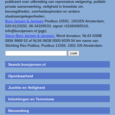
publiceert over uitbreiding van repressieve wetgeving, publiek-
private samenwerking, veiligheid in breedste zin,
bevoegdheden, overheidsoptreden en andere
staatsaangelegenheden.
Buro Jansen & Janssen
Postbus 10591, 1001EN Amsterdam,
020-6123202, 06-34339533, signal +31684065516,
info@burojansen.nl (pgp)
Steun Buro Jansen & Janssen.
Word donateur, NL43 ASNB
0856 9868 52 of NL56 INGB 0000 6039 04 ten name van
Stichting Res Publica, Postbus 11556, 1001 GN Amsterdam.
Search.burojansen.nl
Openbaarheid
Justitie en Veiligheid
Inlichtingen en Terrorisme
Nieuwsblog