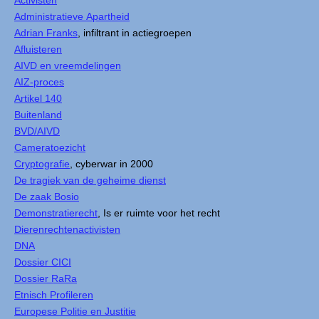
Activisten
Administratieve Apartheid
Adrian Franks
, infiltrant in actiegroepen
Afluisteren
AIVD en vreemdelingen
AIZ-proces
Artikel 140
Buitenland
BVD/AIVD
Cameratoezicht
Cryptografie
, cyberwar in 2000
De tragiek van de geheime dienst
De zaak Bosio
Demonstratierecht
, Is er ruimte voor het recht
Dierenrechtenactivisten
DNA
Dossier CICI
Dossier RaRa
Etnisch Profileren
Europese Politie en Justitie