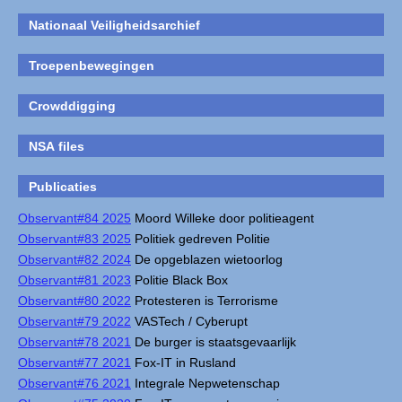
Nationaal Veiligheidsarchief
Troepenbewegingen
Crowddigging
NSA files
Publicaties
Observant#84 2025
Moord Willeke door politieagent
Observant#83 2025
Politiek gedreven Politie
Observant#82 2024
De opgeblazen wietoorlog
Observant#81 2023
Politie Black Box
Observant#80 2022
Protesteren is Terrorisme
Observant#79 2022
VASTech / Cyberupt
Observant#78 2021
De burger is staatsgevaarlijk
Observant#77 2021
Fox-IT in Rusland
Observant#76 2021
Integrale Nepwetenschap