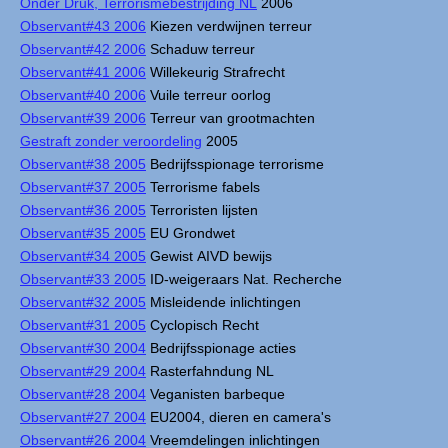
Onder Druk, Terrorismebestrijding NL
2006
Observant#43 2006
Kiezen verdwijnen terreur
Observant#42 2006
Schaduw terreur
Observant#41 2006
Willekeurig Strafrecht
Observant#40 2006
Vuile terreur oorlog
Observant#39 2006
Terreur van grootmachten
Gestraft zonder veroordeling
2005
Observant#38 2005
Bedrijfsspionage terrorisme
Observant#37 2005
Terrorisme fabels
Observant#36 2005
Terroristen lijsten
Observant#35 2005
EU Grondwet
Observant#34 2005
Gewist AIVD bewijs
Observant#33 2005
ID-weigeraars Nat. Recherche
Observant#32 2005
Misleidende inlichtingen
Observant#31 2005
Cyclopisch Recht
Observant#30 2004
Bedrijfsspionage acties
Observant#29 2004
Rasterfahndung NL
Observant#28 2004
Veganisten barbeque
Observant#27 2004
EU2004, dieren en camera's
Observant#26 2004
Vreemdelingen inlichtingen