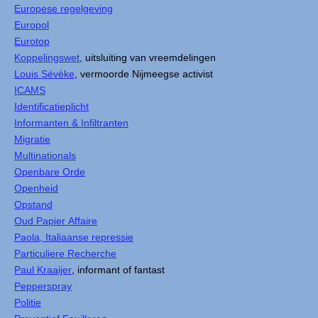
Europese regelgeving
Europol
Eurotop
Koppelingswet
, uitsluiting van vreemdelingen
Louis Sévèke
, vermoorde Nijmeegse activist
ICAMS
Identificatieplicht
Informanten & Infiltranten
Migratie
Multinationals
Openbare Orde
Openheid
Opstand
Oud Papier Affaire
Paola, Italiaanse repressie
Particuliere Recherche
Paul Kraaijer
, informant of fantast
Pepperspray
Politie