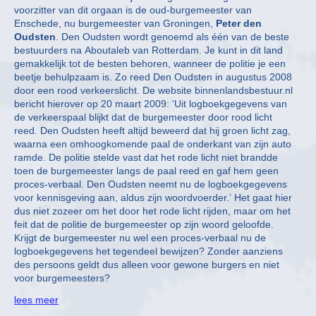
voorzitter van dit orgaan is de oud-burgemeester van
Enschede, nu burgemeester van Groningen,
Peter den
Oudsten
. Den Oudsten wordt genoemd als één van de beste
bestuurders na Aboutaleb van Rotterdam. Je kunt in dit land
gemakkelijk tot de besten behoren, wanneer de politie je een
beetje behulpzaam is. Zo reed Den Oudsten in augustus 2008
door een rood verkeerslicht. De website binnenlandsbestuur.nl
bericht hierover op 20 maart 2009: ‘Uit logboekgegevens van
de verkeerspaal blijkt dat de burgemeester door rood licht
reed. Den Oudsten heeft altijd beweerd dat hij groen licht zag,
waarna een omhoogkomende paal de onderkant van zijn auto
ramde. De politie stelde vast dat het rode licht niet brandde
toen de burgemeester langs de paal reed en gaf hem geen
proces-verbaal. Den Oudsten neemt nu de logboekgegevens
voor kennisgeving aan, aldus zijn woordvoerder.’ Het gaat hier
dus niet zozeer om het door het rode licht rijden, maar om het
feit dat de politie de burgemeester op zijn woord geloofde.
Krijgt de burgemeester nu wel een proces-verbaal nu de
logboekgegevens het tegendeel bewijzen? Zonder aanziens
des persoons geldt dus alleen voor gewone burgers en niet
voor burgemeesters?
lees meer