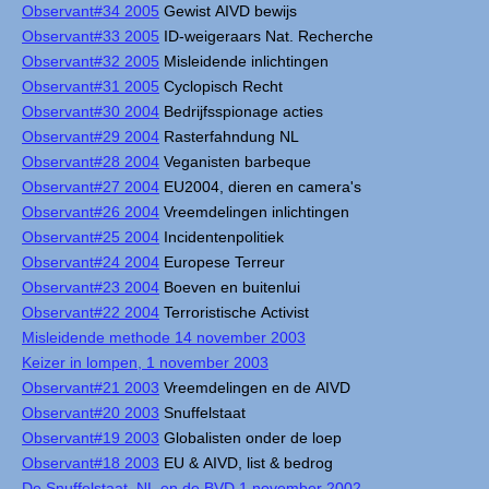
Observant#34 2005
Gewist AIVD bewijs
Observant#33 2005
ID-weigeraars Nat. Recherche
Observant#32 2005
Misleidende inlichtingen
Observant#31 2005
Cyclopisch Recht
Observant#30 2004
Bedrijfsspionage acties
Observant#29 2004
Rasterfahndung NL
Observant#28 2004
Veganisten barbeque
Observant#27 2004
EU2004, dieren en camera's
Observant#26 2004
Vreemdelingen inlichtingen
Observant#25 2004
Incidentenpolitiek
Observant#24 2004
Europese Terreur
Observant#23 2004
Boeven en buitenlui
Observant#22 2004
Terroristische Activist
Misleidende methode 14 november 2003
Keizer in lompen, 1 november 2003
Observant#21 2003
Vreemdelingen en de AIVD
Observant#20 2003
Snuffelstaat
Observant#19 2003
Globalisten onder de loep
Observant#18 2003
EU & AIVD, list & bedrog
De Snuffelstaat, NL en de BVD 1 november 2002