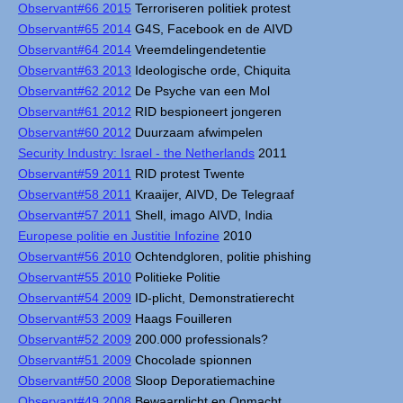
Observant#66 2015
Terroriseren politiek protest
Observant#65 2014
G4S, Facebook en de AIVD
Observant#64 2014
Vreemdelingendetentie
Observant#63 2013
Ideologische orde, Chiquita
Observant#62 2012
De Psyche van een Mol
Observant#61 2012
RID bespioneert jongeren
Observant#60 2012
Duurzaam afwimpelen
Security Industry: Israel - the Netherlands
2011
Observant#59 2011
RID protest Twente
Observant#58 2011
Kraaijer, AIVD, De Telegraaf
Observant#57 2011
Shell, imago AIVD, India
Europese politie en Justitie Infozine
2010
Observant#56 2010
Ochtendgloren, politie phishing
Observant#55 2010
Politieke Politie
Observant#54 2009
ID-plicht, Demonstratierecht
Observant#53 2009
Haags Fouilleren
Observant#52 2009
200.000 professionals?
Observant#51 2009
Chocolade spionnen
Observant#50 2008
Sloop Deporatiemachine
Observant#49 2008
Bewaarplicht en Onmacht