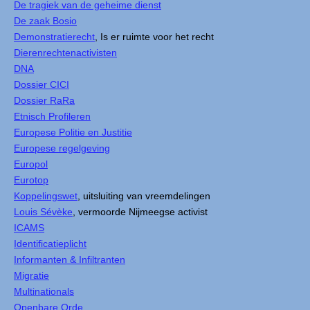
De tragiek van de geheime dienst
De zaak Bosio
Demonstratierecht
, Is er ruimte voor het recht
Dierenrechtenactivisten
DNA
Dossier CICI
Dossier RaRa
Etnisch Profileren
Europese Politie en Justitie
Europese regelgeving
Europol
Eurotop
Koppelingswet
, uitsluiting van vreemdelingen
Louis Sévèke
, vermoorde Nijmeegse activist
ICAMS
Identificatieplicht
Informanten & Infiltranten
Migratie
Multinationals
Openbare Orde