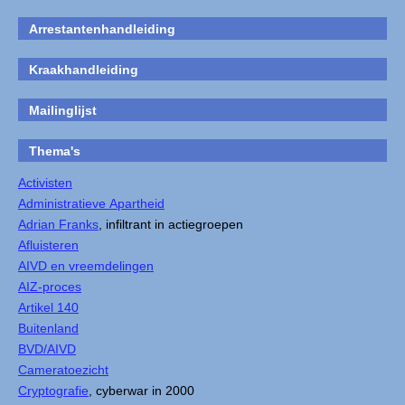
Arrestantenhandleiding
Kraakhandleiding
Mailinglijst
Thema's
Activisten
Administratieve Apartheid
Adrian Franks
, infiltrant in actiegroepen
Afluisteren
AIVD en vreemdelingen
AIZ-proces
Artikel 140
Buitenland
BVD/AIVD
Cameratoezicht
Cryptografie
, cyberwar in 2000