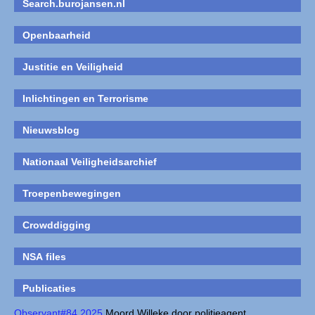
Search.burojansen.nl
Openbaarheid
Justitie en Veiligheid
Inlichtingen en Terrorisme
Nieuwsblog
Nationaal Veiligheidsarchief
Troepenbewegingen
Crowddigging
NSA files
Publicaties
Observant#84 2025
Moord Willeke door politieagent