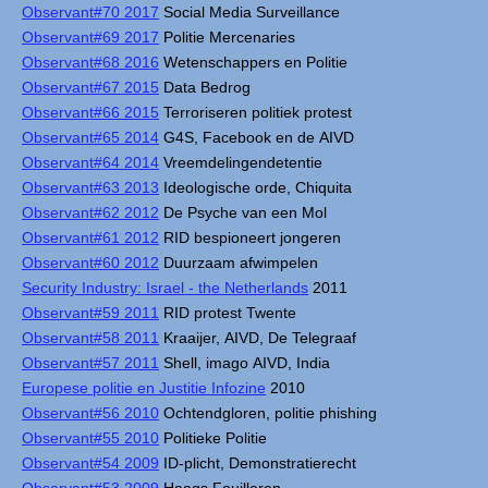
Observant#70 2017
Social Media Surveillance
Observant#69 2017
Politie Mercenaries
Observant#68 2016
Wetenschappers en Politie
Observant#67 2015
Data Bedrog
Observant#66 2015
Terroriseren politiek protest
Observant#65 2014
G4S, Facebook en de AIVD
Observant#64 2014
Vreemdelingendetentie
Observant#63 2013
Ideologische orde, Chiquita
Observant#62 2012
De Psyche van een Mol
Observant#61 2012
RID bespioneert jongeren
Observant#60 2012
Duurzaam afwimpelen
Security Industry: Israel - the Netherlands
2011
Observant#59 2011
RID protest Twente
Observant#58 2011
Kraaijer, AIVD, De Telegraaf
Observant#57 2011
Shell, imago AIVD, India
Europese politie en Justitie Infozine
2010
Observant#56 2010
Ochtendgloren, politie phishing
Observant#55 2010
Politieke Politie
Observant#54 2009
ID-plicht, Demonstratierecht