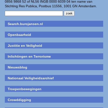
0856 9868 52 of NL56 INGB 0000 6039 04 ten name van
Stichting Res Publica, Postbus 11556, 1001 GN Amsterdam.
Search.burojansen.nl
Openbaarheid
Justitie en Veiligheid
Inlichtingen en Terrorisme
Nieuwsblog
Nationaal Veiligheidsarchief
Troepenbewegingen
Crowddigging