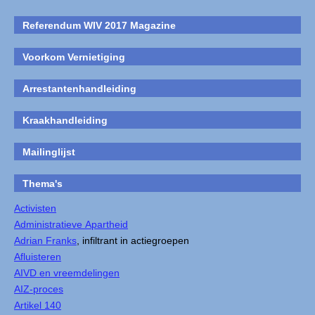
Referendum WIV 2017 Magazine
Voorkom Vernietiging
Arrestantenhandleiding
Kraakhandleiding
Mailinglijst
Thema's
Activisten
Administratieve Apartheid
Adrian Franks
, infiltrant in actiegroepen
Afluisteren
AIVD en vreemdelingen
AIZ-proces
Artikel 140