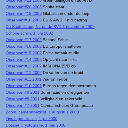
Observant#21 2003
Vreemdelingen en de AIVD
Observant#20 2003
Snuffelstaat
Observant#19 2003
Globalisten onder de loep
Observant#18 2003
EU & AIVD, list & bedrog
De Snuffelstaat, NL en de BVD 1 november 2002
Schone schijn, 1 juni 2002
Observant#17 2002
Schone Schijn
Observant#16 2002
EU Europol snuffelen
Observant#15 2002
Politie betaalt studie
Observant#14 2002
Op jacht naar links
Observant#13 2002
IMSI DNA BVD kip
Observant#12 2002
De vader van de bruid
Observant#11 2001
War on Terror
Observant#10 2001
Europa tegen demonstranten
Observant#9 2001
Burenruzie en oliegiganten
Observant#8 2001
Veiligheid en zekerheid
Observant#7 2001
Camus Echelon Greenpeace
Zoom, cameratoezicht, 1 augustus 2000
Tips tegen tralies, 1 juli 2000
Dossier Cryptografie, 1 mei 2000