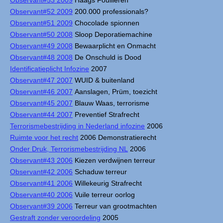
Observant#53 2009
Haags Fouilleren
Observant#52 2009
200.000 professionals?
Observant#51 2009
Chocolade spionnen
Observant#50 2008
Sloop Deporatiemachine
Observant#49 2008
Bewaarplicht en Onmacht
Observant#48 2008
De Onschuld is Dood
Identificatieplicht Infozine
2007
Observant#47 2007
WUID & buitenland
Observant#46 2007
Aanslagen, Prüm, toezicht
Observant#45 2007
Blauw Waas, terrorisme
Observant#44 2007
Preventief Strafrecht
Terrorismebestrijding in Nederland infozine
2006
Ruimte voor het recht
2006 Demonstratierecht
Onder Druk, Terrorismebestrijding NL
2006
Observant#43 2006
Kiezen verdwijnen terreur
Observant#42 2006
Schaduw terreur
Observant#41 2006
Willekeurig Strafrecht
Observant#40 2006
Vuile terreur oorlog
Observant#39 2006
Terreur van grootmachten
Gestraft zonder veroordeling
2005