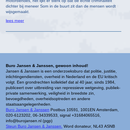
motorbendes, het lijkt er sterk op dat de échte criminaliteit
dichter bij meneer Som in de buurt zit dan de mensen wordt
wijsgemaakt.
lees meer
Buro Jansen & Janssen, gewoon inhoud!
Jansen & Janssen is een onderzoeksburo dat politie, justitie,
inlichtingendiensten, overheid in Nederland en de EU kritisch
volgt. Een grondrechten kollektief dat al 40 jaar, sinds 1984,
publiceert over uitbreiding van repressieve wetgeving, publiek-
private samenwerking, veiligheid in breedste zin,
bevoegdheden, overheidsoptreden en andere
staatsaangelegenheden.
Buro Jansen & Janssen
Postbus 10591, 1001EN Amsterdam,
020-6123202, 06-34339533, signal +31684065516,
info@burojansen.nl (pgp)
Steun Buro Jansen & Janssen.
Word donateur, NL43 ASNB