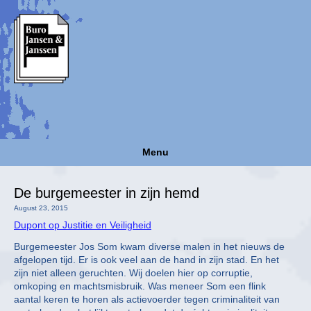
Menu
De burgemeester in zijn hemd
August 23, 2015
Dupont op Justitie en Veiligheid
Burgemeester Jos Som kwam diverse malen in het nieuws de
afgelopen tijd. Er is ook veel aan de hand in zijn stad. En het
zijn niet alleen geruchten. Wij doelen hier op corruptie,
omkoping en machtsmisbruik. Was meneer Som een flink
aantal keren te horen als actievoerder tegen criminaliteit van