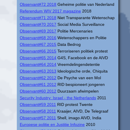
Observant#72 2018
Geheime politie van Nederland
Referendum WIV 2017 magazine
2018
Observant#71 2018
Niet Transparante Wetenschap
Observant#70 2017
Social Media Surveillance
Observant#69 2017
Politie Mercenaries
Observant#68 2016
Wetenschappers en Politie
Observant#67 2015
Data Bedrog
Observant#66 2015
Terroriseren politiek protest
Observant#65 2014
G4S, Facebook en de AIVD
Observant#64 2014
Vreemdelingendetentie
Observant#63 2013
Ideologische orde, Chiquita
Observant#62 2012
De Psyche van een Mol
Observant#61 2012
RID bespioneert jongeren
Observant#60 2012
Duurzaam afwimpelen
Security Industry: Israel - the Netherlands
2011
Observant#59 2011
RID protest Twente
Observant#58 2011
Kraaijer, AIVD, De Telegraaf
Observant#57 2011
Shell, imago AIVD, India
Europese politie en Justitie Infozine
2010