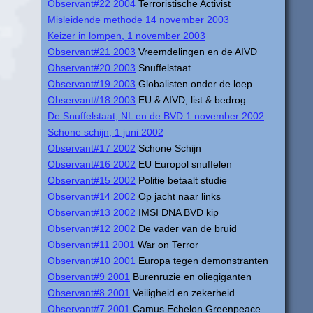
Observant#22 2004
Terroristische Activist
Misleidende methode 14 november 2003
Keizer in lompen, 1 november 2003
Observant#21 2003
Vreemdelingen en de AIVD
Observant#20 2003
Snuffelstaat
Observant#19 2003
Globalisten onder de loep
Observant#18 2003
EU & AIVD, list & bedrog
De Snuffelstaat, NL en de BVD 1 november 2002
Schone schijn, 1 juni 2002
Observant#17 2002
Schone Schijn
Observant#16 2002
EU Europol snuffelen
Observant#15 2002
Politie betaalt studie
Observant#14 2002
Op jacht naar links
Observant#13 2002
IMSI DNA BVD kip
Observant#12 2002
De vader van de bruid
Observant#11 2001
War on Terror
Observant#10 2001
Europa tegen demonstranten
Observant#9 2001
Burenruzie en oliegiganten
Observant#8 2001
Veiligheid en zekerheid
Observant#7 2001
Camus Echelon Greenpeace