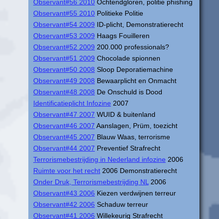
Observant#56 2010
Ochtendgloren, politie phishing
Observant#55 2010
Politieke Politie
Observant#54 2009
ID-plicht, Demonstratierecht
Observant#53 2009
Haags Fouilleren
Observant#52 2009
200.000 professionals?
Observant#51 2009
Chocolade spionnen
Observant#50 2008
Sloop Deporatiemachine
Observant#49 2008
Bewaarplicht en Onmacht
Observant#48 2008
De Onschuld is Dood
Identificatieplicht Infozine
2007
Observant#47 2007
WUID & buitenland
Observant#46 2007
Aanslagen, Prüm, toezicht
Observant#45 2007
Blauw Waas, terrorisme
Observant#44 2007
Preventief Strafrecht
Terrorismebestrijding in Nederland infozine
2006
Ruimte voor het recht
2006 Demonstratierecht
Onder Druk, Terrorismebestrijding NL
2006
Observant#43 2006
Kiezen verdwijnen terreur
Observant#42 2006
Schaduw terreur
Observant#41 2006
Willekeurig Strafrecht