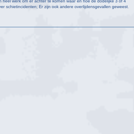
een heel werk om er achter te komen waar en hoe de dodelijke 3 of 4
er schietincidenten; Er zijn ook andere overlijdensgevallen geweest.