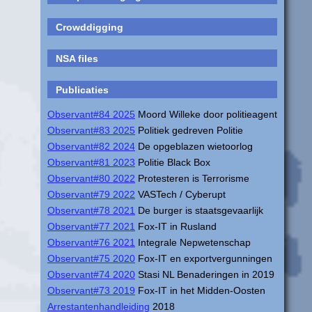
Crowddigging
NSA files
Publicaties
Observant#84 2025
Moord Willeke door politieagent
Observant#83 2025
Politiek gedreven Politie
Observant#82 2024
De opgeblazen wietoorlog
Observant#81 2023
Politie Black Box
Observant#80 2022
Protesteren is Terrorisme
Observant#79 2022
VASTech / Cyberupt
Observant#78 2021
De burger is staatsgevaarlijk
Observant#77 2021
Fox-IT in Rusland
Observant#76 2021
Integrale Nepwetenschap
Observant#75 2020
Fox-IT en exportvergunningen
Observant#74 2020
Stasi NL Benaderingen in 2019
Observant#73 2019
Fox-IT in het Midden-Oosten
Arrestantenhandleiding
2018