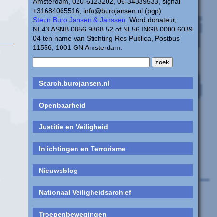
Amsterdam, 020-6123202, 06-34339533, signal
+31684065516, info@burojansen.nl (pgp)
Steun Buro Jansen & Janssen.
Word donateur,
NL43 ASNB 0856 9868 52 of NL56 INGB 0000 6039
04 ten name van Stichting Res Publica, Postbus
11556, 1001 GN Amsterdam.
Search.burojansen.nl
Openbaarheid
Justitie en Veiligheid
Inlichtingen en Terrorisme
Nieuwsblog
Nationaal Veiligheidsarchief
Troepenbewegingen