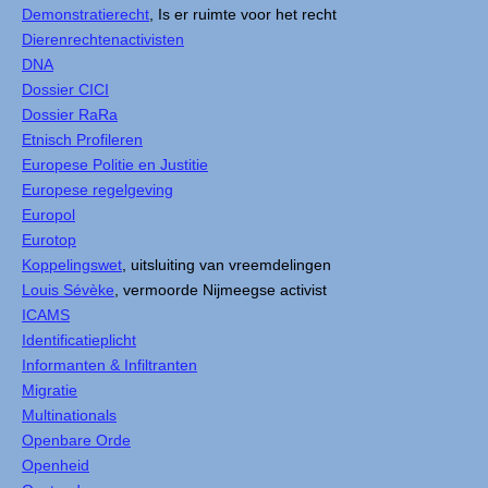
Demonstratierecht
, Is er ruimte voor het recht
Dierenrechtenactivisten
DNA
Dossier CICI
Dossier RaRa
Etnisch Profileren
Europese Politie en Justitie
Europese regelgeving
Europol
Eurotop
Koppelingswet
, uitsluiting van vreemdelingen
Louis Sévèke
, vermoorde Nijmeegse activist
ICAMS
Identificatieplicht
Informanten & Infiltranten
Migratie
Multinationals
Openbare Orde
Openheid