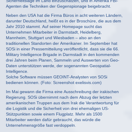
Sicherheitslage im Land einzuschätzen, und in Amerika FBI-
Agenten die Techniken der Gegenspionage beigebracht.
Neben den USA hat die Firma Büros in acht weiteren Ländern,
darunter Deutschland, heißt es in der Broschüre, die aus dem
Jahr 2010 stammt. Auf seiner Homepage sucht das
Unternehmen Mitarbeiter in Darmstadt, Heidelberg,
Mannheim, Stuttgart und Wiesbaden – also an den
traditionellen Standorten der Amerikaner. Im September hat
SOSi in einer Pressemitteilung veröffentlicht, dass sie die 66.
Military Intelligence Brigade in Darmstadt in den kommenden
drei Jahren beim Planen, Sammeln und Auswerten von Geo-
Daten unterstützen werde, der sogenannten Geospatial-
Intelligence.
Solche Software müssen GEOINT-Analysten von SOSi
bedienen können. (Foto: Screenshot exelisvis.com)
Im Mai gewann die Firma eine Ausschreibung der irakischen
Regierung. SOSi übernimmt nach dem Abzug der letzten
amerikanischen Truppen aus dem Irak die Verantwortung für
die Logistik und die Sicherheit von drei ehemaligen US-
Stützpunkten sowie einem Flugplatz. Mehr als 1500
Mitarbeiter werden dafür gebraucht, das würde die
Unternehmensgröße fast verdoppeln.