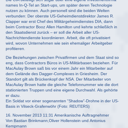
names In-Q-Tel an Start-ups, um später deren Technologie
nutzen zu können. Auch personell sind die beiden Welten
verbunden: Der oberste US-Geheimdienstdirektor James R.
Clapper war erst Chef des Militärgeheimdienstes DIA, dann
beim Contractor Booz Allen Hamilton und kehrte schließlich in
den Staatsdienst zurück – er soll die Arbeit aller US-
Nachrichtendienste koordinieren. Arbeit, die oft privatisiert
wird, wovon Unternehmen wie sein ehemaliger Arbeitgeber
profitieren.
Die Beziehungen zwischen Privatfirmen und dem Staat sind so
eng, dass Contractors Büros in US-Militärbasen beziehen. Für
MacAulay Brown saß bis vor einem Jahr ein Mitarbeiter auf
dem Gelände des Dagger-Complexes in Griesheim. Der
Standort gilt als Brückenkopf der NSA. Der Mitarbeiter von
MacAulay Brown hatte die gleiche Telefonnummer wie die dort
stationierten Truppen und eine eigene Durchwahl. Als gehörte
er dazu.
Ein Soldat vor einer sogenannten “Shadow”-Drohne in der US-
Basis in Vilseck-Grafenwöhr (Foto: REUTERS)
16. November 2013 11:31 Amerikanische Auftragnehmer
Von Bastian Brinkmann,Oliver Hollenstein und Antonius
Kempmann