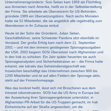
Unternehmensgründerin: Sosi Setian kam 1959 als Flüchtling
aus Armenien nach Amerika, heißt es in der Selbstdarstellung
der Firma. Sie arbeitete als Übersetzerin für US-Behörden,
gründete 1989 ein Übersetzungsbüro. Nach sechs Monaten
hatte sie 52 Mitarbeiter, die sie angeblich alle regelmäßig zum
Abendessen in ihr Zuhause einlud.
Heute ist der Sohn der Gründerin, Julian Setian,
Geschäftsführer, seine Schwester Pandora sitzt ebenfalls im
Vorstand. Der große Erfolg kam nach dem 11. September
2001 – und mit den immens gestiegenen Spionageausgaben
der USA. 2002 begann SOSi Übersetzer nach Afghanistan und
in den Irak zu schicken. Ein Jahr später heuerten sie auch
Spionageanalysten und Sicherheitstrainer an – die Firma hatte
erkannt, wie lukrativ das Geheimdienstgeschäft war.
Inzwischen beschäftigt das Unternehmen zwischen 800 bis
1200 Mitarbeiter und ist auf allen Feldern der Spionage aktiv,
steht auf der Firmenhomepage.
Was das konkret heißt, lässt sich mit Broschüren aus dem
Intranet rekonstruieren: SOSi hat die US Army in Europa bei
der Auswertung ihrer Spionageergebnisse unterstützt, in
Afghanistan PR-Arbeit für die US-Truppen gemacht, im Irak
Einheimische auf der Straße angeworben, um die