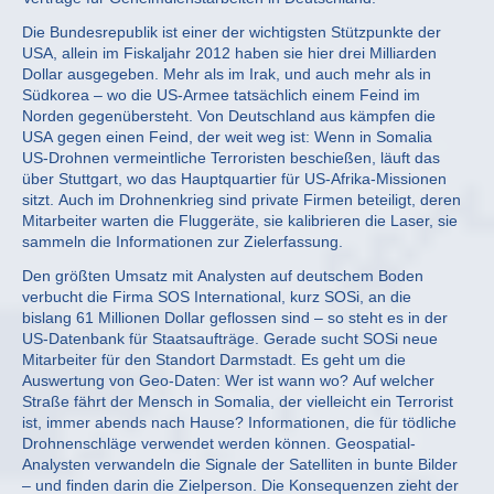
Die Bundesrepublik ist einer der wichtigsten Stützpunkte der
USA, allein im Fiskaljahr 2012 haben sie hier drei Milliarden
Dollar ausgegeben. Mehr als im Irak, und auch mehr als in
Südkorea – wo die US-Armee tatsächlich einem Feind im
Norden gegenübersteht. Von Deutschland aus kämpfen die
USA gegen einen Feind, der weit weg ist: Wenn in Somalia
US-Drohnen vermeintliche Terroristen beschießen, läuft das
über Stuttgart, wo das Hauptquartier für US-Afrika-Missionen
sitzt. Auch im Drohnenkrieg sind private Firmen beteiligt, deren
Mitarbeiter warten die Fluggeräte, sie kalibrieren die Laser, sie
sammeln die Informationen zur Zielerfassung.
Den größten Umsatz mit Analysten auf deutschem Boden
verbucht die Firma SOS International, kurz SOSi, an die
bislang 61 Millionen Dollar geflossen sind – so steht es in der
US-Datenbank für Staatsaufträge. Gerade sucht SOSi neue
Mitarbeiter für den Standort Darmstadt. Es geht um die
Auswertung von Geo-Daten: Wer ist wann wo? Auf welcher
Straße fährt der Mensch in Somalia, der vielleicht ein Terrorist
ist, immer abends nach Hause? Informationen, die für tödliche
Drohnenschläge verwendet werden können. Geospatial-
Analysten verwandeln die Signale der Satelliten in bunte Bilder
– und finden darin die Zielperson. Die Konsequenzen zieht der