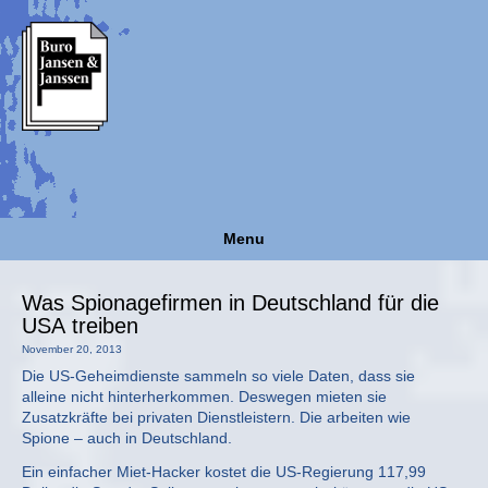
Menu
Was Spionagefirmen in Deutschland für die
USA treiben
November 20, 2013
Die US-Geheimdienste sammeln so viele Daten, dass sie
alleine nicht hinterherkommen. Deswegen mieten sie
Zusatzkräfte bei privaten Dienstleistern. Die arbeiten wie
Spione – auch in Deutschland.
Ein einfacher Miet-Hacker kostet die US-Regierung 117,99