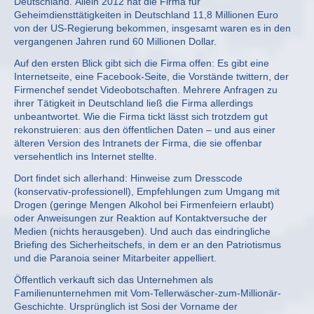
Deutschland. Allein 2012 hat die Firma für
Geheimdiensttätigkeiten in Deutschland 11,8 Millionen Euro
von der US-Regierung bekommen, insgesamt waren es in den
vergangenen Jahren rund 60 Millionen Dollar.
Auf den ersten Blick gibt sich die Firma offen: Es gibt eine
Internetseite, eine Facebook-Seite, die Vorstände twittern, der
Firmenchef sendet Videobotschaften. Mehrere Anfragen zu
ihrer Tätigkeit in Deutschland ließ die Firma allerdings
unbeantwortet. Wie die Firma tickt lässt sich trotzdem gut
rekonstruieren: aus den öffentlichen Daten – und aus einer
älteren Version des Intranets der Firma, die sie offenbar
versehentlich ins Internet stellte.
Dort findet sich allerhand: Hinweise zum Dresscode
(konservativ-professionell), Empfehlungen zum Umgang mit
Drogen (geringe Mengen Alkohol bei Firmenfeiern erlaubt)
oder Anweisungen zur Reaktion auf Kontaktversuche der
Medien (nichts herausgeben). Und auch das eindringliche
Briefing des Sicherheitschefs, in dem er an den Patriotismus
und die Paranoia seiner Mitarbeiter appelliert.
Öffentlich verkauft sich das Unternehmen als
Familienunternehmen mit Vom-Tellerwäscher-zum-Millionär-
Geschichte. Ursprünglich ist Sosi der Vorname der