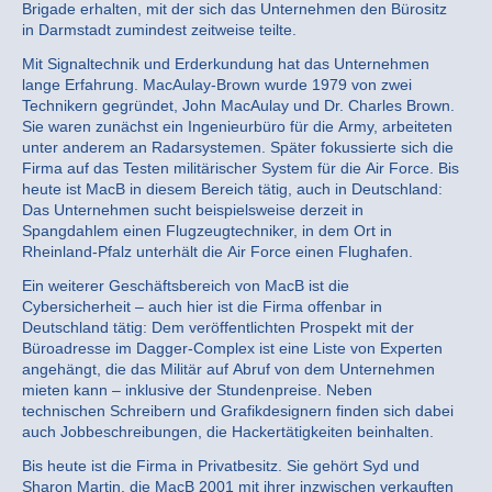
Brigade erhalten, mit der sich das Unternehmen den Bürositz
in Darmstadt zumindest zeitweise teilte.
Mit Signaltechnik und Erderkundung hat das Unternehmen
lange Erfahrung. MacAulay-Brown wurde 1979 von zwei
Technikern gegründet, John MacAulay und Dr. Charles Brown.
Sie waren zunächst ein Ingenieurbüro für die Army, arbeiteten
unter anderem an Radarsystemen. Später fokussierte sich die
Firma auf das Testen militärischer System für die Air Force. Bis
heute ist MacB in diesem Bereich tätig, auch in Deutschland:
Das Unternehmen sucht beispielsweise derzeit in
Spangdahlem einen Flugzeugtechniker, in dem Ort in
Rheinland-Pfalz unterhält die Air Force einen Flughafen.
Ein weiterer Geschäftsbereich von MacB ist die
Cybersicherheit – auch hier ist die Firma offenbar in
Deutschland tätig: Dem veröffentlichten Prospekt mit der
Büroadresse im Dagger-Complex ist eine Liste von Experten
angehängt, die das Militär auf Abruf von dem Unternehmen
mieten kann – inklusive der Stundenpreise. Neben
technischen Schreibern und Grafikdesignern finden sich dabei
auch Jobbeschreibungen, die Hackertätigkeiten beinhalten.
Bis heute ist die Firma in Privatbesitz. Sie gehört Syd und
Sharon Martin, die MacB 2001 mit ihrer inzwischen verkauften