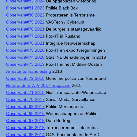
Observant#82 2024
De opgeblazen wietoorlog
Observant#81 2023
Politie Black Box
Observant#80 2022
Protesteren is Terrorisme
Observant#79 2022
VASTech / Cyberupt
Observant#78 2021
De burger is staatsgevaarlijk
Observant#77 2021
Fox-IT in Rusland
Observant#76 2021
Integrale Nepwetenschap
Observant#75 2020
Fox-IT en exportvergunningen
Observant#74 2020
Stasi NL Benaderingen in 2019
Observant#73 2019
Fox-IT in het Midden-Oosten
Arrestantenhandleiding
2018
Observant#72 2018
Geheime politie van Nederland
Referendum WIV 2017 magazine
2018
Observant#71 2018
Niet Transparante Wetenschap
Observant#70 2017
Social Media Surveillance
Observant#69 2017
Politie Mercenaries
Observant#68 2016
Wetenschappers en Politie
Observant#67 2015
Data Bedrog
Observant#66 2015
Terroriseren politiek protest
Observant#65 2014
G4S, Facebook en de AIVD