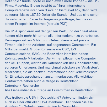
Dollar die Stunde. Sollte er noch etwas mehr können – die US-
Firma MacAulay Brown bewirbt auf ihrer Internetseite
Computerspezialisten von “Level 1” bis “Level 4” -, dann wird
es teurer: bis zu 187,30 Dollar die Stunde. Und das sind schon
die reduzierten Preise für Regierungsaufträge, heißt es in
einem Prospekt im Internet (hier als PDF).
Die USA spionieren auf der ganzen Welt, und der Staat allein
kommt nicht mehr hinterher, alle Informationen zu verarbeiten.
Deswegen setzen Militär und Geheimdienste auf private
Firmen, die ihnen zuliefern, auf sogenannte Contractors. Ein
Milliardenmarkt. Große Konzerne wie CSC, L-3
Communications, SAIC und Booz Allen Hamilton haben
Zehntausende Mitarbeiter. Die Firmen pflegen die Computer
der US-Truppen, warten die Datenbanken der Geheimdienste,
sortieren Unterlagen. Und manchmal schicken sie “Analysten”:
Mitarbeiter, die die nackten Informationen der Geheimdienste
für Einsatzbesprechungen zusammenfassen. Alle wichtigen
Contractors haben auch Aufträge in Deutschland.
Datenbank-Recherche
Alle Geheimdienst-Aufträge an Privatfirmen in Deutschland
Was treiben die USA in Deutschland? Antworten finden sich
auch in einer offiziellen US-Datenbank. Hier finden Sie alle
Verträge für Geheimdienstarbeiten in Deutschland.