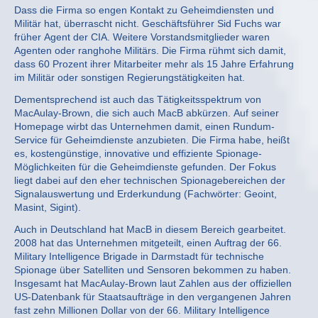
Dass die Firma so engen Kontakt zu Geheimdiensten und
Militär hat, überrascht nicht. Geschäftsführer Sid Fuchs war
früher Agent der CIA. Weitere Vorstandsmitglieder waren
Agenten oder ranghohe Militärs. Die Firma rühmt sich damit,
dass 60 Prozent ihrer Mitarbeiter mehr als 15 Jahre Erfahrung
im Militär oder sonstigen Regierungstätigkeiten hat.
Dementsprechend ist auch das Tätigkeitsspektrum von
MacAulay-Brown, die sich auch MacB abkürzen. Auf seiner
Homepage wirbt das Unternehmen damit, einen Rundum-
Service für Geheimdienste anzubieten. Die Firma habe, heißt
es, kostengünstige, innovative und effiziente Spionage-
Möglichkeiten für die Geheimdienste gefunden. Der Fokus
liegt dabei auf den eher technischen Spionagebereichen der
Signalauswertung und Erderkundung (Fachwörter: Geoint,
Masint, Sigint).
Auch in Deutschland hat MacB in diesem Bereich gearbeitet.
2008 hat das Unternehmen mitgeteilt, einen Auftrag der 66.
Military Intelligence Brigade in Darmstadt für technische
Spionage über Satelliten und Sensoren bekommen zu haben.
Insgesamt hat MacAulay-Brown laut Zahlen aus der offiziellen
US-Datenbank für Staatsaufträge in den vergangenen Jahren
fast zehn Millionen Dollar von der 66. Military Intelligence