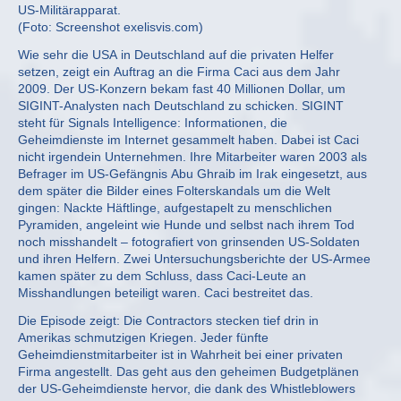
US-Militärapparat.
(Foto: Screenshot exelisvis.com)
Wie sehr die USA in Deutschland auf die privaten Helfer
setzen, zeigt ein Auftrag an die Firma Caci aus dem Jahr
2009. Der US-Konzern bekam fast 40 Millionen Dollar, um
SIGINT-Analysten nach Deutschland zu schicken. SIGINT
steht für Signals Intelligence: Informationen, die
Geheimdienste im Internet gesammelt haben. Dabei ist Caci
nicht irgendein Unternehmen. Ihre Mitarbeiter waren 2003 als
Befrager im US-Gefängnis Abu Ghraib im Irak eingesetzt, aus
dem später die Bilder eines Folterskandals um die Welt
gingen: Nackte Häftlinge, aufgestapelt zu menschlichen
Pyramiden, angeleint wie Hunde und selbst nach ihrem Tod
noch misshandelt – fotografiert von grinsenden US-Soldaten
und ihren Helfern. Zwei Untersuchungsberichte der US-Armee
kamen später zu dem Schluss, dass Caci-Leute an
Misshandlungen beteiligt waren. Caci bestreitet das.
Die Episode zeigt: Die Contractors stecken tief drin in
Amerikas schmutzigen Kriegen. Jeder fünfte
Geheimdienstmitarbeiter ist in Wahrheit bei einer privaten
Firma angestellt. Das geht aus den geheimen Budgetplänen
der US-Geheimdienste hervor, die dank des Whistleblowers