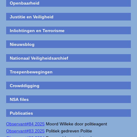
Openbaarheid
Justitie en Veiligheid
Inlichtingen en Terrorisme
Nieuwsblog
Nationaal Veiligheidsarchief
Troepenbewegingen
Crowddigging
NSA files
Publicaties
Observant#84 2025
Moord Willeke door politieagent
Observant#83 2025
Politiek gedreven Politie