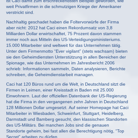
ist Caci damit zum erschreckendsten Beispiel geworden, wie
weit Privatfirmen in die schmutzigen Kriege der Amerikaner
verstrickt sind.
Nachhaltig geschadet haben die Foltervorwürfe der Firma
aber nicht: 2012 hat Caci einen Rekordumsatz von 3,8
Milliarden Dollar erwirtschaftet, 75 Prozent davon stammen
immer noch aus Mitteln des US-Verteidigungsministeriums.
15.000 Mitarbeiter sind weltweit für das Unternehmen tätig.
Unter dem Firmenmotto “Ever vigilant” (stets wachsam) bieten
sie den Geheimdiensten Unterstützung in allen Bereichen der
Spionage, wie das Unternehmen im Jahresbericht 2006
schrieb: Informationen sammeln, Daten analysieren, Berichte
schreiben, die Geheimdienstarbeit managen.
Caci hat 120 Büros rund um die Welt, in Deutschland sitzt die
Firmen in Leimen, einer Kreisstadt in Baden mit 25.000
Einwohnern. Laut der offiziellen Datenbank der US-Regierung
hat die Firma in den vergangenen zehn Jahren in Deutschland
128 Millionen Dollar umgesetzt. Auf seiner Homepage hat Caci
Mitarbeiter in Wiesbaden, Schweinfurt, Stuttgart, Heidelberg,
Darmstadt und Bamberg gesucht, den klassischen Standorten
des US-Militärs. Bei manchen Jobs sind die genauen
Standorte geheim, bei fast allen die Berechtigung nötig, “Top
Secret” arbeiten zu dürfen.