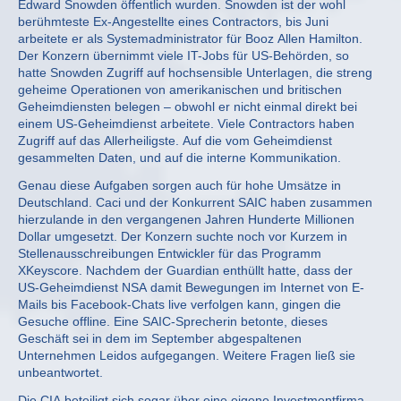
Edward Snowden öffentlich wurden. Snowden ist der wohl
berühmteste Ex-Angestellte eines Contractors, bis Juni
arbeitete er als Systemadministrator für Booz Allen Hamilton.
Der Konzern übernimmt viele IT-Jobs für US-Behörden, so
hatte Snowden Zugriff auf hochsensible Unterlagen, die streng
geheime Operationen von amerikanischen und britischen
Geheimdiensten belegen – obwohl er nicht einmal direkt bei
einem US-Geheimdienst arbeitete. Viele Contractors haben
Zugriff auf das Allerheiligste. Auf die vom Geheimdienst
gesammelten Daten, und auf die interne Kommunikation.
Genau diese Aufgaben sorgen auch für hohe Umsätze in
Deutschland. Caci und der Konkurrent SAIC haben zusammen
hierzulande in den vergangenen Jahren Hunderte Millionen
Dollar umgesetzt. Der Konzern suchte noch vor Kurzem in
Stellenausschreibungen Entwickler für das Programm
XKeyscore. Nachdem der Guardian enthüllt hatte, dass der
US-Geheimdienst NSA damit Bewegungen im Internet von E-
Mails bis Facebook-Chats live verfolgen kann, gingen die
Gesuche offline. Eine SAIC-Sprecherin betonte, dieses
Geschäft sei in dem im September abgespaltenen
Unternehmen Leidos aufgegangen. Weitere Fragen ließ sie
unbeantwortet.
Die CIA beteiligt sich sogar über eine eigene Investmentfirma