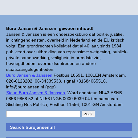
Buro Jansen & Janssen, gewoon inhoud!
Jansen & Janssen is een onderzoeksburo dat politie, justitie,
inlichtingendiensten, overheid in Nederland en de EU kritisch
volgt. Een grondrechten kollektief dat al 40 jaar, sinds 1984,
publiceert over uitbreiding van repressieve wetgeving, publiek-
private samenwerking, veiligheid in breedste zin,
bevoegdheden, overheidsoptreden en andere
staatsaangelegenheden.
Buro Jansen & Janssen
Postbus 10591, 1001EN Amsterdam,
020-6123202, 06-34339533, signal +31684065516,
info@burojansen.nl (pgp)
Steun Buro Jansen & Janssen.
Word donateur, NL43 ASNB
0856 9868 52 of NL56 INGB 0000 6039 04 ten name van
Stichting Res Publica, Postbus 11556, 1001 GN Amsterdam.
Search.burojansen.nl