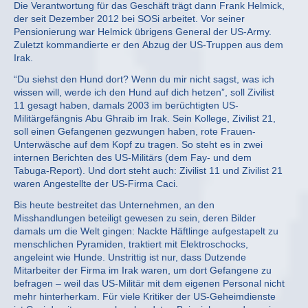
Die Verantwortung für das Geschäft trägt dann Frank Helmick,
der seit Dezember 2012 bei SOSi arbeitet. Vor seiner
Pensionierung war Helmick übrigens General der US-Army.
Zuletzt kommandierte er den Abzug der US-Truppen aus dem
Irak.
“Du siehst den Hund dort? Wenn du mir nicht sagst, was ich
wissen will, werde ich den Hund auf dich hetzen”, soll Zivilist
11 gesagt haben, damals 2003 im berüchtigten US-
Militärgefängnis Abu Ghraib im Irak. Sein Kollege, Zivilist 21,
soll einen Gefangenen gezwungen haben, rote Frauen-
Unterwäsche auf dem Kopf zu tragen. So steht es in zwei
internen Berichten des US-Militärs (dem Fay- und dem
Tabuga-Report). Und dort steht auch: Zivilist 11 und Zivilist 21
waren Angestellte der US-Firma Caci.
Bis heute bestreitet das Unternehmen, an den
Misshandlungen beteiligt gewesen zu sein, deren Bilder
damals um die Welt gingen: Nackte Häftlinge aufgestapelt zu
menschlichen Pyramiden, traktiert mit Elektroschocks,
angeleint wie Hunde. Unstrittig ist nur, dass Dutzende
Mitarbeiter der Firma im Irak waren, um dort Gefangene zu
befragen – weil das US-Militär mit dem eigenen Personal nicht
mehr hinterherkam. Für viele Kritiker der US-Geheimdienste