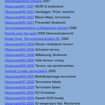
Identificatieplicht Infozine
2007
Observant#47 2007
WUID & buitenland
Observant#46 2007
Aanslagen, Prüm, toezicht
Observant#45 2007
Blauw Waas, terrorisme
Observant#44 2007
Preventief Strafrecht
Terrorismebestrijding in Nederland infozine
2006
Ruimte voor het recht
2006 Demonstratierecht
Onder Druk, Terrorismebestrijding NL
2006
Observant#43 2006
Kiezen verdwijnen terreur
Observant#42 2006
Schaduw terreur
Observant#41 2006
Willekeurig Strafrecht
Observant#40 2006
Vuile terreur oorlog
Observant#39 2006
Terreur van grootmachten
Gestraft zonder veroordeling
2005
Observant#38 2005
Bedrijfsspionage terrorisme
Observant#37 2005
Terrorisme fabels
Observant#36 2005
Terroristen lijsten
Observant#35 2005
EU Grondwet
Observant#34 2005
Gewist AIVD bewijs
Observant#33 2005
ID-weigeraars Nat. Recherche