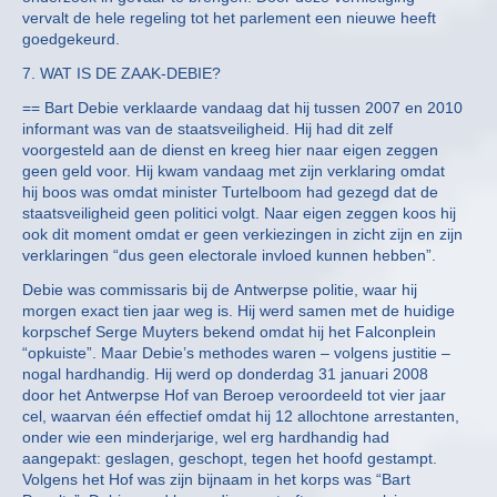
vervalt de hele regeling tot het parlement een nieuwe heeft
goedgekeurd.
7. WAT IS DE ZAAK-DEBIE?
== Bart Debie verklaarde vandaag dat hij tussen 2007 en 2010
informant was van de staatsveiligheid. Hij had dit zelf
voorgesteld aan de dienst en kreeg hier naar eigen zeggen
geen geld voor. Hij kwam vandaag met zijn verklaring omdat
hij boos was omdat minister Turtelboom had gezegd dat de
staatsveiligheid geen politici volgt. Naar eigen zeggen koos hij
ook dit moment omdat er geen verkiezingen in zicht zijn en zijn
verklaringen “dus geen electorale invloed kunnen hebben”.
Debie was commissaris bij de Antwerpse politie, waar hij
morgen exact tien jaar weg is. Hij werd samen met de huidige
korpschef Serge Muyters bekend omdat hij het Falconplein
“opkuiste”. Maar Debie’s methodes waren – volgens justitie –
nogal hardhandig. Hij werd op donderdag 31 januari 2008
door het Antwerpse Hof van Beroep veroordeeld tot vier jaar
cel, waarvan één effectief omdat hij 12 allochtone arrestanten,
onder wie een minderjarige, wel erg hardhandig had
aangepakt: geslagen, geschopt, tegen het hoofd gestampt.
Volgens het Hof was zijn bijnaam in het korps was “Bart