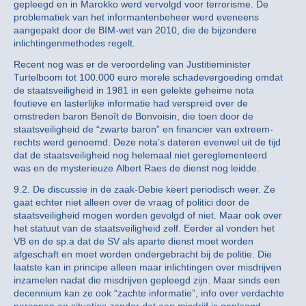
gepleegd en in Marokko werd vervolgd voor terrorisme. De
problematiek van het informantenbeheer werd eveneens
aangepakt door de BIM-wet van 2010, die de bijzondere
inlichtingenmethodes regelt.
Recent nog was er de veroordeling van Justitieminister
Turtelboom tot 100.000 euro morele schadevergoeding omdat
de staatsveiligheid in 1981 in een gelekte geheime nota
foutieve en lasterlijke informatie had verspreid over de
omstreden baron Benoît de Bonvoisin, die toen door de
staatsveiligheid de “zwarte baron” en financier van extreem-
rechts werd genoemd. Deze nota’s dateren evenwel uit de tijd
dat de staatsveiligheid nog helemaal niet gereglementeerd
was en de mysterieuze Albert Raes de dienst nog leidde.
9.2. De discussie in de zaak-Debie keert periodisch weer. Ze
gaat echter niet alleen over de vraag of politici door de
staatsveiligheid mogen worden gevolgd of niet. Maar ook over
het statuut van de staatsveiligheid zelf. Eerder al vonden het
VB en de sp.a dat de SV als aparte dienst moet worden
afgeschaft en moet worden ondergebracht bij de politie. Die
laatste kan in principe alleen maar inlichtingen over misdrijven
inzamelen nadat die misdrijven gepleegd zijn. Maar sinds een
decennium kan ze ook “zachte informatie”, info over verdachte