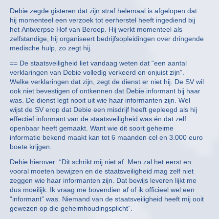
Debie zegde gisteren dat zijn straf helemaal is afgelopen dat
hij momenteel een verzoek tot eerherstel heeft ingediend bij
het Antwerpse Hof van Beroep. Hij werkt momenteel als
zelfstandige, hij organiseert bedrijfsopleidingen over dringende
medische hulp, zo zegt hij.
== De staatsveiligheid liet vandaag weten dat “een aantal
verklaringen van Debie volledig verkeerd en onjuist zijn”.
Welke verklaringen dat zijn, zegt de dienst er niet hij. De SV wil
ook niet bevestigen of ontkennen dat Debie informant bij haar
was. De dienst legt nooit uit wie haar informanten zijn. Wel
wijst de SV erop dat Debie een misdrijf heeft gepleegd als hij
effectief informant van de staatsveiligheid was én dat zelf
openbaar heeft gemaakt. Want wie dit soort geheime
informatie bekend maakt kan tot 6 maanden cel en 3.000 euro
boete krijgen.
Debie hierover: “Dit schrikt mij niet af. Men zal het eerst en
vooral moeten bewijzen en de staatsveiligheid mag zelf niet
zeggen wie haar informanten zijn. Dat bewijs leveren lijkt me
dus moeilijk. Ik vraag me bovendien af of ik officieel wel een
“informant” was. Niemand van de staatsveiligheid heeft mij ooit
gewezen op die geheimhoudingsplicht”.