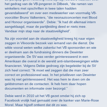
het gedrag van de VB-jongeren in Dilbeek, “die ramen van
winkeliers met opschriften in twee talen hadden
gevandaliseerd” en over een medewerker van voormalig VB-
voorzitter Bruno Valkeniers, “die neonaziconcerten met Blood
and Honour organiseerde”. Debie: “Ik had dit allemaal intern
aangeklaagd, maar de partijleiding deed er niets mee.
Vandaar mijn stap naar de staatsveiligheid”.
Na zijn voorstel aan de staatsveiligheid kreeg hij naar eigen
zeggen in Vilvoorde bezoek van iemand van die dienst. Die
wilde vooral weten welke zakenlui het VB sponsorden en wie
er deelnam aan de fundraising dinners die Dewinter
organiseerde. De SV was verder geïnteresseerd in een
Amerikaan die overal in de wereld anti-islambewegingen wilde
financieren. Volgens Debie gedroeg zijn begeleider bij de SV
zich heel correct: “Ik moet wel zeggen dat die man zeer
correct en professioneel was. In het privéleven van Dewinter
was hij niet geïnteresseerd. Het was hem te doen om de
geldstromen en de contacten. Ik heb hem daar hopen
documenten en informatie over bezorgd.”
Debie werd in 2010 uit het VB gezet omdat hij zich op
Facebook vrolijk had gemaakt over de kanker van Marie-Rose
Morel. Maar hijzelf ontkent dat dit zo was.