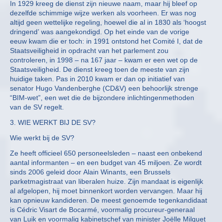
In 1929 kreeg de dienst zijn nieuwe naam, maar hij bleef op
dezelfde schimmige wijze werken als voorheen. Er was nog
altijd geen wettelijke regeling, hoewel die al in 1830 als ‘hoogst
dringend’ was aangekondigd. Op het einde van de vorige
eeuw kwam die er toch: in 1991 ontstond het Comité I, dat de
Staatsveiligheid in opdracht van het parlement zou
controleren, in 1998 – na 167 jaar – kwam er een wet op de
Staatsveiligheid. De dienst kreeg toen de meeste van zijn
huidige taken. Pas in 2010 kwam er dan op initiatief van
senator Hugo Vandenberghe (CD&V) een behoorlijk strenge
“BIM-wet”, een wet die de bijzondere inlichtingenmethoden
van de SV regelt.
3. WIE WERKT BIJ DE SV?
Wie werkt bij de SV?
Ze heeft officieel 650 personeelsleden – naast een onbekend
aantal informanten – en een budget van 45 miljoen. Ze wordt
sinds 2006 geleid door Alain Winants, een Brussels
parketmagistraat van liberalen huize. Zijn mandaat is eigenlijk
al afgelopen, hij moet binnenkort worden vervangen. Maar hij
kan opnieuw kandideren. De meest genoemde tegenkandidaat
is Cédric Visart de Bocarmé, voormalig procureur-generaal
van Luik en voormalig kabinetschef van minister Joëlle Milquet