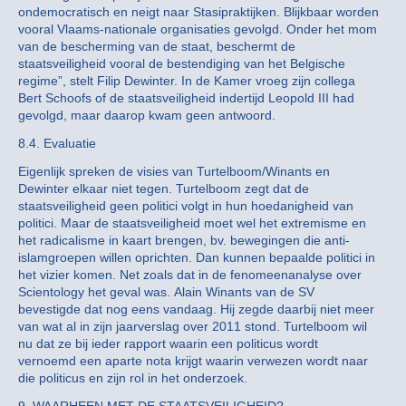
ondemocratisch en neigt naar Stasipraktijken. Blijkbaar worden
vooral Vlaams-nationale organisaties gevolgd. Onder het mom
van de bescherming van de staat, beschermt de
staatsveiligheid vooral de bestendiging van het Belgische
regime”, stelt Filip Dewinter. In de Kamer vroeg zijn collega
Bert Schoofs of de staatsveiligheid indertijd Leopold III had
gevolgd, maar daarop kwam geen antwoord.
8.4. Evaluatie
Eigenlijk spreken de visies van Turtelboom/Winants en
Dewinter elkaar niet tegen. Turtelboom zegt dat de
staatsveiligheid geen politici volgt in hun hoedanigheid van
politici. Maar de staatsveiligheid moet wel het extremisme en
het radicalisme in kaart brengen, bv. bewegingen die anti-
islamgroepen willen oprichten. Dan kunnen bepaalde politici in
het vizier komen. Net zoals dat in de fenomeenanalyse over
Scientology het geval was. Alain Winants van de SV
bevestigde dat nog eens vandaag. Hij zegde daarbij niet meer
van wat al in zijn jaarverslag over 2011 stond. Turtelboom wil
nu dat ze bij ieder rapport waarin een politicus wordt
vernoemd een aparte nota krijgt waarin verwezen wordt naar
die politicus en zijn rol in het onderzoek.