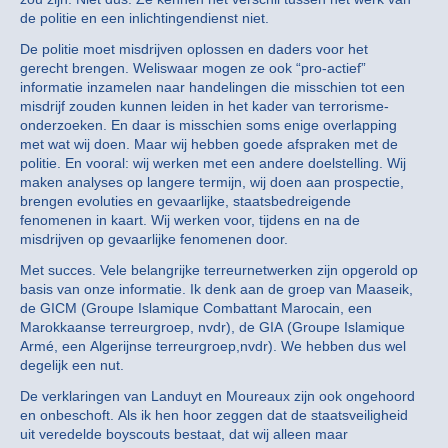
de politie en een inlichtingendienst niet.
De politie moet misdrijven oplossen en daders voor het
gerecht brengen. Weliswaar mogen ze ook “pro-actief”
informatie inzamelen naar handelingen die misschien tot een
misdrijf zouden kunnen leiden in het kader van terrorisme-
onderzoeken. En daar is misschien soms enige overlapping
met wat wij doen. Maar wij hebben goede afspraken met de
politie. En vooral: wij werken met een andere doelstelling. Wij
maken analyses op langere termijn, wij doen aan prospectie,
brengen evoluties en gevaarlijke, staatsbedreigende
fenomenen in kaart. Wij werken voor, tijdens en na de
misdrijven op gevaarlijke fenomenen door.
Met succes. Vele belangrijke terreurnetwerken zijn opgerold op
basis van onze informatie. Ik denk aan de groep van Maaseik,
de GICM (Groupe Islamique Combattant Marocain, een
Marokkaanse terreurgroep, nvdr), de GIA (Groupe Islamique
Armé, een Algerijnse terreurgroep,nvdr). We hebben dus wel
degelijk een nut.
De verklaringen van Landuyt en Moureaux zijn ook ongehoord
en onbeschoft. Als ik hen hoor zeggen dat de staatsveiligheid
uit veredelde boyscouts bestaat, dat wij alleen maar