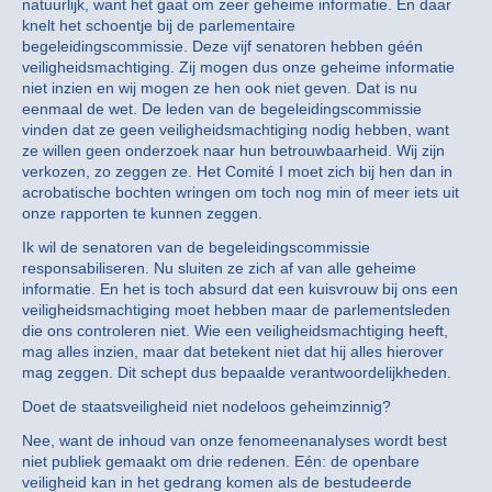
natuurlijk, want het gaat om zeer geheime informatie. En daar
knelt het schoentje bij de parlementaire
begeleidingscommissie. Deze vijf senatoren hebben géén
veiligheidsmachtiging. Zij mogen dus onze geheime informatie
niet inzien en wij mogen ze hen ook niet geven. Dat is nu
eenmaal de wet. De leden van de begeleidingscommissie
vinden dat ze geen veiligheidsmachtiging nodig hebben, want
ze willen geen onderzoek naar hun betrouwbaarheid. Wij zijn
verkozen, zo zeggen ze. Het Comité I moet zich bij hen dan in
acrobatische bochten wringen om toch nog min of meer iets uit
onze rapporten te kunnen zeggen.
Ik wil de senatoren van de begeleidingscommissie
responsabiliseren. Nu sluiten ze zich af van alle geheime
informatie. En het is toch absurd dat een kuisvrouw bij ons een
veiligheidsmachtiging moet hebben maar de parlementsleden
die ons controleren niet. Wie een veiligheidsmachtiging heeft,
mag alles inzien, maar dat betekent niet dat hij alles hierover
mag zeggen. Dit schept dus bepaalde verantwoordelijkheden.
Doet de staatsveiligheid niet nodeloos geheimzinnig?
Nee, want de inhoud van onze fenomeenanalyses wordt best
niet publiek gemaakt om drie redenen. Eén: de openbare
veiligheid kan in het gedrang komen als de bestudeerde