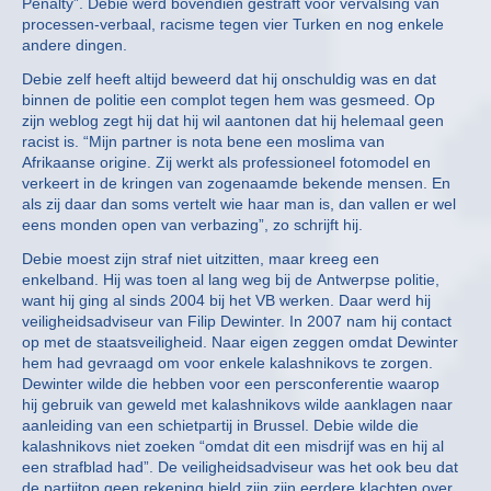
Penalty”. Debie werd bovendien gestraft voor vervalsing van
processen-verbaal, racisme tegen vier Turken en nog enkele
andere dingen.
Debie zelf heeft altijd beweerd dat hij onschuldig was en dat
binnen de politie een complot tegen hem was gesmeed. Op
zijn weblog zegt hij dat hij wil aantonen dat hij helemaal geen
racist is. “Mijn partner is nota bene een moslima van
Afrikaanse origine. Zij werkt als professioneel fotomodel en
verkeert in de kringen van zogenaamde bekende mensen. En
als zij daar dan soms vertelt wie haar man is, dan vallen er wel
eens monden open van verbazing”, zo schrijft hij.
Debie moest zijn straf niet uitzitten, maar kreeg een
enkelband. Hij was toen al lang weg bij de Antwerpse politie,
want hij ging al sinds 2004 bij het VB werken. Daar werd hij
veiligheidsadviseur van Filip Dewinter. In 2007 nam hij contact
op met de staatsveiligheid. Naar eigen zeggen omdat Dewinter
hem had gevraagd om voor enkele kalashnikovs te zorgen.
Dewinter wilde die hebben voor een persconferentie waarop
hij gebruik van geweld met kalashnikovs wilde aanklagen naar
aanleiding van een schietpartij in Brussel. Debie wilde die
kalashnikovs niet zoeken “omdat dit een misdrijf was en hij al
een strafblad had”. De veiligheidsadviseur was het ook beu dat
de partijtop geen rekening hield zijn zijn eerdere klachten over