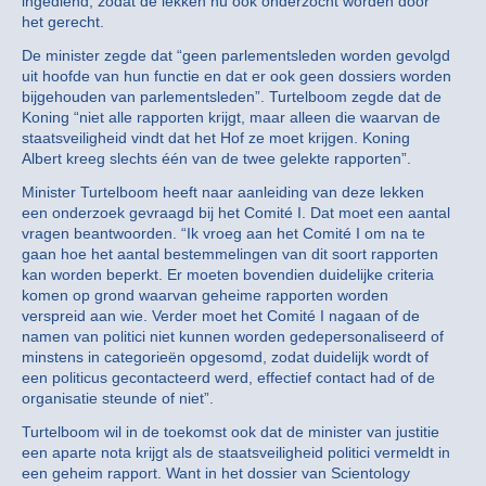
ingediend, zodat de lekken nu ook onderzocht worden door
het gerecht.
De minister zegde dat “geen parlementsleden worden gevolgd
uit hoofde van hun functie en dat er ook geen dossiers worden
bijgehouden van parlementsleden”. Turtelboom zegde dat de
Koning “niet alle rapporten krijgt, maar alleen die waarvan de
staatsveiligheid vindt dat het Hof ze moet krijgen. Koning
Albert kreeg slechts één van de twee gelekte rapporten”.
Minister Turtelboom heeft naar aanleiding van deze lekken
een onderzoek gevraagd bij het Comité I. Dat moet een aantal
vragen beantwoorden. “Ik vroeg aan het Comité I om na te
gaan hoe het aantal bestemmelingen van dit soort rapporten
kan worden beperkt. Er moeten bovendien duidelijke criteria
komen op grond waarvan geheime rapporten worden
verspreid aan wie. Verder moet het Comité I nagaan of de
namen van politici niet kunnen worden gedepersonaliseerd of
minstens in categorieën opgesomd, zodat duidelijk wordt of
een politicus gecontacteerd werd, effectief contact had of de
organisatie steunde of niet”.
Turtelboom wil in de toekomst ook dat de minister van justitie
een aparte nota krijgt als de staatsveiligheid politici vermeldt in
een geheim rapport. Want in het dossier van Scientology