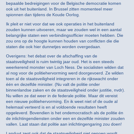
bepaalde bedreigingen voor de Belgische democratie komen
ook uit het buitenland. In Brussel zitten momenteel meer
spionnen dan tijdens de Koude Oorlog.
Ik pleit er niet voor dat we ook operaties in het buitenland
zouden kunnen uitvoeren, maar we zouden wel in een aantal
belangrijke staten een verbindingsofficier moeten hebben. Die
zou ons op de hoogte kunnen houden van conflicten die die
staten die ook hier dunnetjes worden overgedaan.
Overigens: het debat over de afschaffing van de
staatsveiligheid is ruim twintig jaar oud. Het is een steeds
weerkerend monster van Loch Ness. De socialisten wilden dat
al nog voor de politiehervorming werd doorgevoerd. Ze wilden
toen al de staatsveiligheid integreren in de rijkswacht onder
één en dezelfde minister. (Nu valt de politie onder
binnenlandse zaken en de staatsveiligheid onder justitie, nvdr).
Nu willen ze dat weer in de federale politie. Maar dit vereist
een nieuwe politiehervorming. En ik weet niet of de oude al
helemaal verteerd is en al voldoende resultaten heeft
opgeleverd. Bovendien is het ondemocratisch als de politie én
de inlichtingendiensten onder een en dezelfde minister zouden
vallen. Laat staan dat politie aan inlichtingengaring zou doen!
Landuyt zegt ook dat de staatsveiligheid niet genoeg wordt