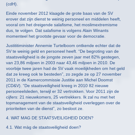
(cdH).
Einde november 2012 klaagde de grote baas van de SV
erover dat zijn dienst te weinig personeel en middelen heeft,
vooral om het dreigende salafisme, het moslimextremisme
dus, te volgen. Dat salafisme is volgens Alain Winants
momenteel het grootste gevaar voor de democratie.
Justititiminister Annemie Turtelboom ontkende echter dat de
SV te weinig geld en personeel heeft. “De begroting van de
staatsveiligheid is de jongste zeven jaar met 82% gestegen,
van 23,86 miljoen in 2003 naar 43,46 miljoen in 2010. De
voorbije twee jaren had de SV vaak moeilijkheden om het geld
dat ze kreeg ook te besteden”, zo zegde ze op 27 november
2011 in de Kamercommissie Justitie aan Michel Doomst
(CD&V). “De staatsveiligheid kreeg in 2010 82 nieuwe
personeelsleden, terwijl er 32 vertrokken. Voor 2011 zijn de
cijfers: 21 nieuwkomers, 25 vertrekkers. Ik zal nu met het
topmanagement van de staatsveiligheid overleggen over de
prioriteiten van de dienst”, zo besloot ze.
4. WAT MAG DE STAATSVEILIGHEID DOEN?
4.1. Wat màg de staatsveiligheid doen?