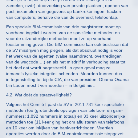
zamelen, nvdr); doorzoeking van private plaatsen; openen van
post; inzamelen van gegevens op bankrekeningen; hacken
van computers, behalve die van de overheid; telefoontap.
Een speciale BIM-commissie van drie magistraten moet op
voorhand ingelicht worden van de specifieke methoden en
voor de uitzonderlijke methoden moet ze op voorhand
toestemming geven. Die BIM-commissie kan ook beslissen dat
de SV misdrijven mag plegen, als dat absoluut nodig is voor
het werk van de agenten (valse naamdracht, overtredingen
van de wegcode….) en als het misdrijf in verhouding staat tot
het doel dat wordt nagestreefd. In geen geval mag ze
iemand’s fysieke integriteit schenden. Moorden kunnen dus –
in tegenstelling tot bij de CIA, die van president Obama Osama
bin Laden mocht vermoorden – in België niet.
4.2. Wat doét de staatsveiligheid?
Volgens het Comité I past de SV in 2011 731 keer specifieke
methoden toe (grotendeels opvragen van telefoon- en gsm-
nummers: 1.892 nummers in totaal) en 33 keer uitzonderlijke
methoden toe (11 keer ging het om afluisteren van telefoons
en 10 keer om inkijken van bankverrichtingen. Veertien
operaties werden door de BIM-controlecommissie stopgezet.