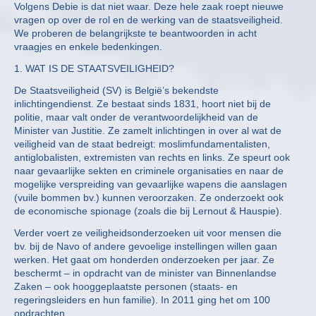
Volgens Debie is dat niet waar. Deze hele zaak roept nieuwe
vragen op over de rol en de werking van de staatsveiligheid.
We proberen de belangrijkste te beantwoorden in acht
vraagjes en enkele bedenkingen.
1. WAT IS DE STAATSVEILIGHEID?
De Staatsveiligheid (SV) is België’s bekendste
inlichtingendienst. Ze bestaat sinds 1831, hoort niet bij de
politie, maar valt onder de verantwoordelijkheid van de
Minister van Justitie. Ze zamelt inlichtingen in over al wat de
veiligheid van de staat bedreigt: moslimfundamentalisten,
antiglobalisten, extremisten van rechts en links. Ze speurt ook
naar gevaarlijke sekten en criminele organisaties en naar de
mogelijke verspreiding van gevaarlijke wapens die aanslagen
(vuile bommen bv.) kunnen veroorzaken. Ze onderzoekt ook
de economische spionage (zoals die bij Lernout & Hauspie).
Verder voert ze veiligheidsonderzoeken uit voor mensen die
bv. bij de Navo of andere gevoelige instellingen willen gaan
werken. Het gaat om honderden onderzoeken per jaar. Ze
beschermt – in opdracht van de minister van Binnenlandse
Zaken – ook hooggeplaatste personen (staats- en
regeringsleiders en hun familie). In 2011 ging het om 100
opdrachten.