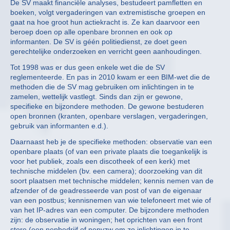
De SV maakt financiële analyses, bestudeert pamfletten en
boeken, volgt vergaderingen van extremistische groepen en
gaat na hoe groot hun actiekracht is. Ze kan daarvoor een
beroep doen op alle openbare bronnen en ook op
informanten. De SV is géén politiedienst, ze doet geen
gerechtelijke onderzoeken en verricht geen aanhoudingen.
Tot 1998 was er dus geen enkele wet die de SV
reglementeerde. En pas in 2010 kwam er een BIM-wet die de
methoden die de SV mag gebruiken om inlichtingen in te
zamelen, wettelijk vastlegt. Sinds dan zijn er gewone,
specifieke en bijzondere methoden. De gewone bestuderen
open bronnen (kranten, openbare verslagen, vergaderingen,
gebruik van informanten e.d.).
Daarnaast heb je de specifieke methoden: observatie van een
openbare plaats (of van een private plaats die toegankelijk is
voor het publiek, zoals een discotheek of een kerk) met
technische middelen (bv. een camera); doorzoeking van dit
soort plaatsen met technische middelen; kennis nemen van de
afzender of de geadresseerde van post of van de eigenaar
van een postbus; kennisnemen van wie telefoneert met wie of
van het IP-adres van een computer. De bijzondere methoden
zijn: de observatie in woningen; het oprichten van een front
store (een nepbedrijf of nepvzw om zo inlichtingen in te