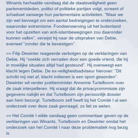
Winants herhaalde vandaag dat de staatsveiligheid geen
parlementsleden, politici of politieke partijen volgt, screent of
schaduwt vanwege hun parlementaire activiteiten. “Maar we
zijn wel bevoegd om een aantal bedreigingen te onderzoeken,
waaronder extremisme. Fondsenwerving uit het buitenland
voor het opzetten van anti-islambewegingen zou daaronder
kunnen vallen”, verwijst hij naar de uitspraken van Debie,
evenwel “zonder die te bevestigen”.
== Filip Dewinter reageerde verbolgen op de verklaringen van
Debie. Hij “voelde zich verraden door een goede vriend, die hij
in moeilijke situaties altijd had gesteund”. Hij overweegt een
klacht tegen Debie. De ex-veiligheidsadviseur hierover: “Dit
schrikt mij niet af, klacht indienen is een sport geworden”.
Dewinter wil verder justitieminister Annemie Turtelboom over
de zaak interpelleren. Hij vraagt dat de privacycommissie zijn
gegevens nakijkt en dat Turtelboom zijn persoonlijk dossier
aan hem bezorgt. Turtelboom zelf heeft bij het Comité I al een
onderzoek over deze zaak gevraagd, zo liet ze weten.
== Het Comité I wilde vandaag geen commentaar geven op de
verklaringen van Winants, Turtelboom en Dewinter omdat het
onderzoek van het Comité I naar deze problematiek nog bezig
is.