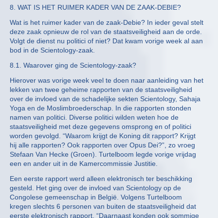
8. WAT IS HET RUIMER KADER VAN DE ZAAK-DEBIE?
Wat is het ruimer kader van de zaak-Debie? In ieder geval stelt
deze zaak opnieuw de rol van de staatsveiligheid aan de orde.
Volgt de dienst nu politici of niet? Dat kwam vorige week al aan
bod in de Scientology-zaak.
8.1. Waarover ging de Scientology-zaak?
Hierover was vorige week veel te doen naar aanleiding van het
lekken van twee geheime rapporten van de staatsveiligheid
over de invloed van de schadelijke sekten Scientology, Sahaja
Yoga en de Moslimbroederschap. In die rapporten stonden
namen van politici. Diverse politici wilden weten hoe de
staatsveiligheid met deze gegevens omsprong en of politici
worden gevolgd. “Waarom krijgt de Koning dit rapport? Krijgt
hij alle rapporten? Ook rapporten over Opus Dei?”, zo vroeg
Stefaan Van Hecke (Groen). Turtelboom legde vorige vrijdag
een en ander uit in de Kamercommissie Justitie.
Een eerste rapport werd alleen elektronisch ter beschikking
gesteld. Het ging over de invloed van Scientology op de
Congolese gemeenschap in België. Volgens Turtelboom
kregen slechts 6 personen van buiten de staatsveiligheid dat
eerste elektronisch rapport. “Daarnaast konden ook sommige