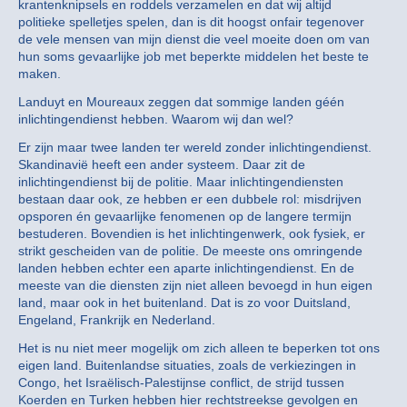
krantenknipsels en roddels verzamelen en dat wij altijd
politieke spelletjes spelen, dan is dit hoogst onfair tegenover
de vele mensen van mijn dienst die veel moeite doen om van
hun soms gevaarlijke job met beperkte middelen het beste te
maken.
Landuyt en Moureaux zeggen dat sommige landen géén
inlichtingendienst hebben. Waarom wij dan wel?
Er zijn maar twee landen ter wereld zonder inlichtingendienst.
Skandinavië heeft een ander systeem. Daar zit de
inlichtingendienst bij de politie. Maar inlichtingendiensten
bestaan daar ook, ze hebben er een dubbele rol: misdrijven
opsporen én gevaarlijke fenomenen op de langere termijn
bestuderen. Bovendien is het inlichtingenwerk, ook fysiek, er
strikt gescheiden van de politie. De meeste ons omringende
landen hebben echter een aparte inlichtingendienst. En de
meeste van die diensten zijn niet alleen bevoegd in hun eigen
land, maar ook in het buitenland. Dat is zo voor Duitsland,
Engeland, Frankrijk en Nederland.
Het is nu niet meer mogelijk om zich alleen te beperken tot ons
eigen land. Buitenlandse situaties, zoals de verkiezingen in
Congo, het Israëlisch-Palestijnse conflict, de strijd tussen
Koerden en Turken hebben hier rechtstreekse gevolgen en