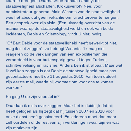
kaart te brengen. Daarna wilde Renaat Landuyt de
staatsveiligheid afschaffen. Krokusverlof? Nee, voor
administrateur-generaal Alain Winants van de staatsveiligheid
was het absoluut geen vakantie om lui achterover te hangen.
Een gesprek over zijn visie. (Een uitvoerig overzicht van de
manier waarop de staatsveiligheid werkt en ook van beide
incidenten, Debie en Scientology, vindt U hier, nvdr).
“Of Bart Debie voor de staatsveiligheid heeft gewerkt of niet,
mag ik niet zeggen”, zo betoogt Winants. “Ik mag niet
reageren op de verklaringen van een ex-politieman die
veroordeeld is voor buitensporig geweld tegen Turken,
schriftvervalsing en racisme. Anders ben ik strafbaar. Maar wat
ik wél kan zeggen is dat Debie de staatsveiligheid maar pas
gecontacteerd heeft op 11 augustus 2010. Van toen dateert
zijn eerste mail, waarin hij voorstelt om voor ons te komen
werken.”
En ging U op zijn voorstel in?
Daar kan ik niets over zeggen. Maar het is duidelijk dat hij
heeft gelogen als hij zegt dat hij tussen 2007 en 2010 voor
onze dienst heeft gespioneerd. En iedereen moet dan maar
zelf oordelen of de rest van zijn verklaringen waar zijn en wat
zijn motieven zijn.