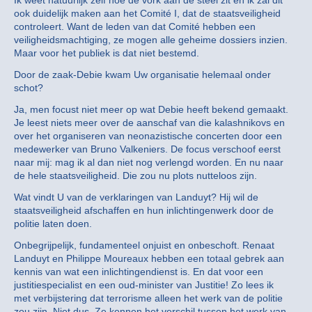
Ik weet natuurlijk zelf hoe de vork aan de steel zit en ik zal dit
ook duidelijk maken aan het Comité I, dat de staatsveiligheid
controleert. Want de leden van dat Comité hebben een
veiligheidsmachtiging, ze mogen alle geheime dossiers inzien.
Maar voor het publiek is dat niet bestemd.
Door de zaak-Debie kwam Uw organisatie helemaal onder
schot?
Ja, men focust niet meer op wat Debie heeft bekend gemaakt.
Je leest niets meer over de aanschaf van die kalashnikovs en
over het organiseren van neonazistische concerten door een
medewerker van Bruno Valkeniers. De focus verschoof eerst
naar mij: mag ik al dan niet nog verlengd worden. En nu naar
de hele staatsveiligheid. Die zou nu plots nutteloos zijn.
Wat vindt U van de verklaringen van Landuyt? Hij wil de
staatsveiligheid afschaffen en hun inlichtingenwerk door de
politie laten doen.
Onbegrijpelijk, fundamenteel onjuist en onbeschoft. Renaat
Landuyt en Philippe Moureaux hebben een totaal gebrek aan
kennis van wat een inlichtingendienst is. En dat voor een
justitiespecialist en een oud-minister van Justitie! Zo lees ik
met verbijstering dat terrorisme alleen het werk van de politie
zou zijn. Niet dus. Ze kennen het verschil tussen het werk van