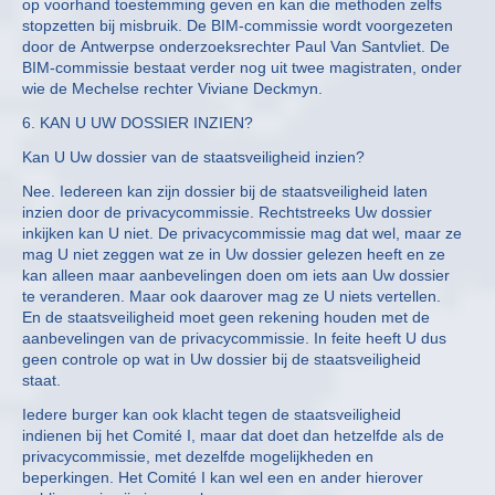
op voorhand toestemming geven en kan die methoden zelfs
stopzetten bij misbruik. De BIM-commissie wordt voorgezeten
door de Antwerpse onderzoeksrechter Paul Van Santvliet. De
BIM-commissie bestaat verder nog uit twee magistraten, onder
wie de Mechelse rechter Viviane Deckmyn.
6. KAN U UW DOSSIER INZIEN?
Kan U Uw dossier van de staatsveiligheid inzien?
Nee. Iedereen kan zijn dossier bij de staatsveiligheid laten
inzien door de privacycommissie. Rechtstreeks Uw dossier
inkijken kan U niet. De privacycommissie mag dat wel, maar ze
mag U niet zeggen wat ze in Uw dossier gelezen heeft en ze
kan alleen maar aanbevelingen doen om iets aan Uw dossier
te veranderen. Maar ook daarover mag ze U niets vertellen.
En de staatsveiligheid moet geen rekening houden met de
aanbevelingen van de privacycommissie. In feite heeft U dus
geen controle op wat in Uw dossier bij de staatsveiligheid
staat.
Iedere burger kan ook klacht tegen de staatsveiligheid
indienen bij het Comité I, maar dat doet dan hetzelfde als de
privacycommissie, met dezelfde mogelijkheden en
beperkingen. Het Comité I kan wel een en ander hierover