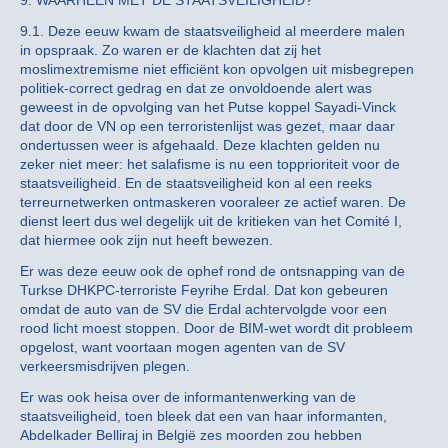
9. WAARHEEN MET DE STAATSVEILIGHEID?
9.1. Deze eeuw kwam de staatsveiligheid al meerdere malen
in opspraak. Zo waren er de klachten dat zij het
moslimextremisme niet efficiënt kon opvolgen uit misbegrepen
politiek-correct gedrag en dat ze onvoldoende alert was
geweest in de opvolging van het Putse koppel Sayadi-Vinck
dat door de VN op een terroristenlijst was gezet, maar daar
ondertussen weer is afgehaald. Deze klachten gelden nu
zeker niet meer: het salafisme is nu een topprioriteit voor de
staatsveiligheid. En de staatsveiligheid kon al een reeks
terreurnetwerken ontmaskeren vooraleer ze actief waren. De
dienst leert dus wel degelijk uit de kritieken van het Comité I,
dat hiermee ook zijn nut heeft bewezen.
Er was deze eeuw ook de ophef rond de ontsnapping van de
Turkse DHKPC-terroriste Feyrihe Erdal. Dat kon gebeuren
omdat de auto van de SV die Erdal achtervolgde voor een
rood licht moest stoppen. Door de BIM-wet wordt dit probleem
opgelost, want voortaan mogen agenten van de SV
verkeersmisdrijven plegen.
Er was ook heisa over de informantenwerking van de
staatsveiligheid, toen bleek dat een van haar informanten,
Abdelkader Belliraj in België zes moorden zou hebben