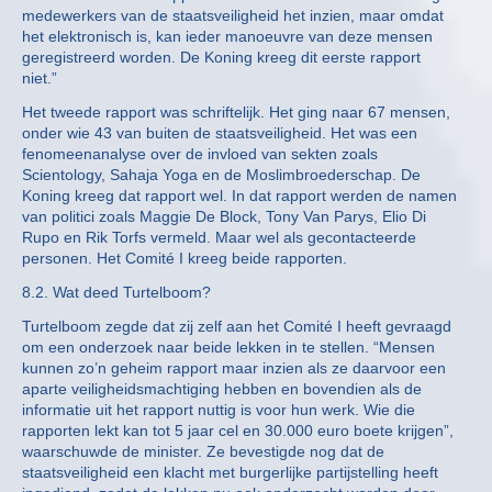
medewerkers van de staatsveiligheid het inzien, maar omdat
het elektronisch is, kan ieder manoeuvre van deze mensen
geregistreerd worden. De Koning kreeg dit eerste rapport
niet.”
Het tweede rapport was schriftelijk. Het ging naar 67 mensen,
onder wie 43 van buiten de staatsveiligheid. Het was een
fenomeenanalyse over de invloed van sekten zoals
Scientology, Sahaja Yoga en de Moslimbroederschap. De
Koning kreeg dat rapport wel. In dat rapport werden de namen
van politici zoals Maggie De Block, Tony Van Parys, Elio Di
Rupo en Rik Torfs vermeld. Maar wel als gecontacteerde
personen. Het Comité I kreeg beide rapporten.
8.2. Wat deed Turtelboom?
Turtelboom zegde dat zij zelf aan het Comité I heeft gevraagd
om een onderzoek naar beide lekken in te stellen. “Mensen
kunnen zo’n geheim rapport maar inzien als ze daarvoor een
aparte veiligheidsmachtiging hebben en bovendien als de
informatie uit het rapport nuttig is voor hun werk. Wie die
rapporten lekt kan tot 5 jaar cel en 30.000 euro boete krijgen”,
waarschuwde de minister. Ze bevestigde nog dat de
staatsveiligheid een klacht met burgerlijke partijstelling heeft