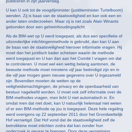
publiceren in zijn jaarverslag.
U kan U ook tot de voogdijminister (justitieminister Turtelboom)
wenden. Zij is baas van de staatsveiligheid en kan ook een en
ander laten onderzoeken. Maar zij is net zoals Alain Winants
gebonden door een geheimhoudingsplicht.
Als de BIM-wet op U werd toegepast, als dus een specifieke of
uitzonderlijke inlichtingenmethode is gebruikt, dan kan U aan
de baas van de staatsveiligheid hierover informatie vragen. Hij
moet dan het juridisch kader schetsen waarin de methode
werd toegepast en U kan dan aan het Comité I vragen om dat
te controleren. U moet wel een wettig belang aantonen, de
bewuste methode moet minstens vijf jaar beëindigd zijn en in
die vijf jaar mogen geen nieuwe gegevens over U ingezameld
zijn. Bovendien moeten de wetten op de
veiligheidsmachtigingen, de privacy en de openbaarheid van
bestuur nageleefd worden. U moet ook zelf informatie over de
BIM-methodes vragen, men licht U niet automatisch in. En
omdat men dat niet doet, kan U natuurlijk helemaal niet weten
of er een BIM-methode op jou is toegepast. Deze hele regeling
werd overigens op 22 september 2011 door het Grondwettelijk
Hof vernietigd. Dat Hof vond dat de staatsveiligheid zelf de
betrokkene moet inlichten zodra dat kan zonder hun
onderzoek in gevaar te brengen. Door deze vernietiging