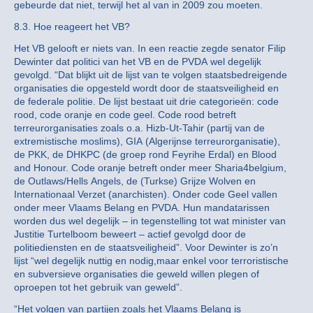
gebeurde dat niet, terwijl het al van in 2009 zou moeten.
8.3. Hoe reageert het VB?
Het VB gelooft er niets van. In een reactie zegde senator Filip
Dewinter dat politici van het VB en de PVDA wel degelijk
gevolgd. “Dat blijkt uit de lijst van te volgen staatsbedreigende
organisaties die opgesteld wordt door de staatsveiligheid en
de federale politie. De lijst bestaat uit drie categorieën: code
rood, code oranje en code geel. Code rood betreft
terreurorganisaties zoals o.a. Hizb-Ut-Tahir (partij van de
extremistische moslims), GIA (Algerijnse terreurorganisatie),
de PKK, de DHKPC (de groep rond Feyrihe Erdal) en Blood
and Honour. Code oranje betreft onder meer Sharia4belgium,
de Outlaws/Hells Angels, de (Turkse) Grijze Wolven en
Internationaal Verzet (anarchisten). Onder code Geel vallen
onder meer Vlaams Belang en PVDA. Hun mandatarissen
worden dus wel degelijk – in tegenstelling tot wat minister van
Justitie Turtelboom beweert – actief gevolgd door de
politiediensten en de staatsveiligheid”. Voor Dewinter is zo’n
lijst “wel degelijk nuttig en nodig,maar enkel voor terroristische
en subversieve organisaties die geweld willen plegen of
oproepen tot het gebruik van geweld”.
“Het volgen van partijen zoals het Vlaams Belang is