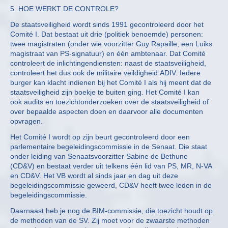
5. HOE WERKT DE CONTROLE?
De staatsveiligheid wordt sinds 1991 gecontroleerd door het
Comité I. Dat bestaat uit drie (politiek benoemde) personen:
twee magistraten (onder wie voorzitter Guy Rapaille, een Luiks
magistraat van PS-signatuur) en één ambtenaar. Dat Comité
controleert de inlichtingendiensten: naast de staatsveiligheid,
controleert het dus ook de militaire veildigheid ADIV. Iedere
burger kan klacht indienen bij het Comité I als hij meent dat de
staatsveiligheid zijn boekje te buiten ging. Het Comité I kan
ook audits en toezichtonderzoeken over de staatsveiligheid of
over bepaalde aspecten doen en daarvoor alle documenten
opvragen.
Het Comité I wordt op zijn beurt gecontroleerd door een
parlementaire begeleidingscommissie in de Senaat. Die staat
onder leiding van Senaatsvoorzitter Sabine de Bethune
(CD&V) en bestaat verder uit telkens één lid van PS, MR, N-VA
en CD&V. Het VB wordt al sinds jaar en dag uit deze
begeleidingscommissie geweerd, CD&V heeft twee leden in de
begeleidingscommissie.
Daarnaast heb je nog de BIM-commissie, die toezicht houdt op
de methoden van de SV. Zij moet voor de zwaarste methoden