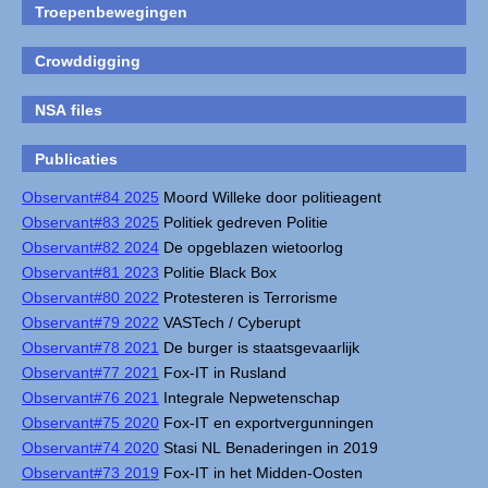
Troepenbewegingen
Crowddigging
NSA files
Publicaties
Observant#84 2025
Moord Willeke door politieagent
Observant#83 2025
Politiek gedreven Politie
Observant#82 2024
De opgeblazen wietoorlog
Observant#81 2023
Politie Black Box
Observant#80 2022
Protesteren is Terrorisme
Observant#79 2022
VASTech / Cyberupt
Observant#78 2021
De burger is staatsgevaarlijk
Observant#77 2021
Fox-IT in Rusland
Observant#76 2021
Integrale Nepwetenschap
Observant#75 2020
Fox-IT en exportvergunningen
Observant#74 2020
Stasi NL Benaderingen in 2019
Observant#73 2019
Fox-IT in het Midden-Oosten