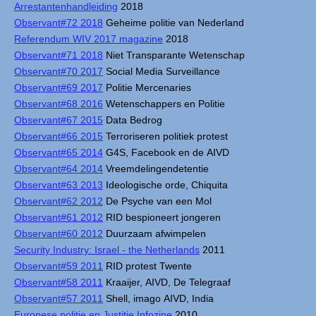
Arrestantenhandleiding
2018
Observant#72 2018
Geheime politie van Nederland
Referendum WIV 2017 magazine
2018
Observant#71 2018
Niet Transparante Wetenschap
Observant#70 2017
Social Media Surveillance
Observant#69 2017
Politie Mercenaries
Observant#68 2016
Wetenschappers en Politie
Observant#67 2015
Data Bedrog
Observant#66 2015
Terroriseren politiek protest
Observant#65 2014
G4S, Facebook en de AIVD
Observant#64 2014
Vreemdelingendetentie
Observant#63 2013
Ideologische orde, Chiquita
Observant#62 2012
De Psyche van een Mol
Observant#61 2012
RID bespioneert jongeren
Observant#60 2012
Duurzaam afwimpelen
Security Industry: Israel - the Netherlands
2011
Observant#59 2011
RID protest Twente
Observant#58 2011
Kraaijer, AIVD, De Telegraaf
Observant#57 2011
Shell, imago AIVD, India
Europese politie en Justitie Infozine
2010