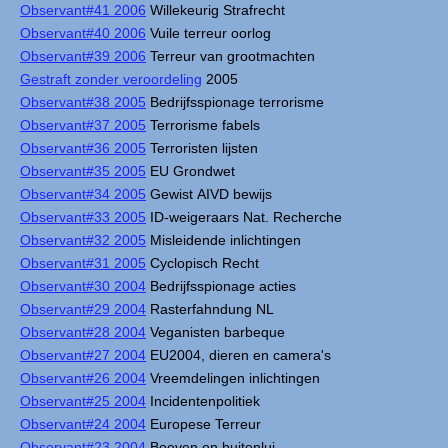
Observant#41 2006
Willekeurig Strafrecht
Observant#40 2006
Vuile terreur oorlog
Observant#39 2006
Terreur van grootmachten
Gestraft zonder veroordeling
2005
Observant#38 2005
Bedrijfsspionage terrorisme
Observant#37 2005
Terrorisme fabels
Observant#36 2005
Terroristen lijsten
Observant#35 2005
EU Grondwet
Observant#34 2005
Gewist AIVD bewijs
Observant#33 2005
ID-weigeraars Nat. Recherche
Observant#32 2005
Misleidende inlichtingen
Observant#31 2005
Cyclopisch Recht
Observant#30 2004
Bedrijfsspionage acties
Observant#29 2004
Rasterfahndung NL
Observant#28 2004
Veganisten barbeque
Observant#27 2004
EU2004, dieren en camera's
Observant#26 2004
Vreemdelingen inlichtingen
Observant#25 2004
Incidentenpolitiek
Observant#24 2004
Europese Terreur
Observant#23 2004
Boeven en buitenlui