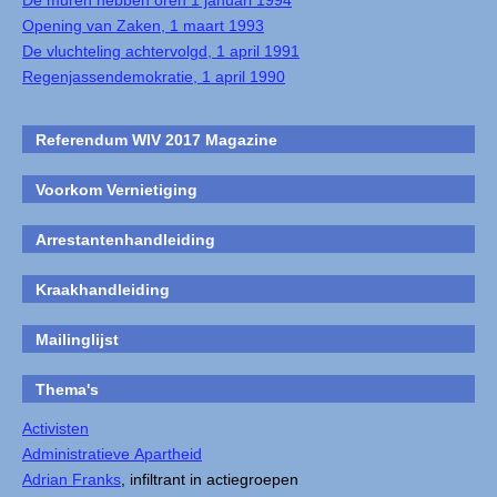
De muren hebben oren 1 januari 1994
Opening van Zaken, 1 maart 1993
De vluchteling achtervolgd, 1 april 1991
Regenjassendemokratie, 1 april 1990
Referendum WIV 2017 Magazine
Voorkom Vernietiging
Arrestantenhandleiding
Kraakhandleiding
Mailinglijst
Thema's
Activisten
Administratieve Apartheid
Adrian Franks
, infiltrant in actiegroepen