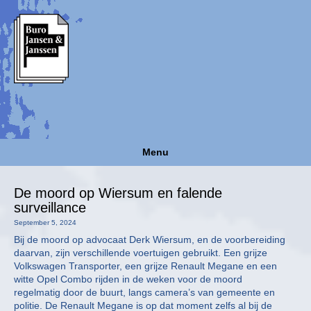
Menu
De moord op Wiersum en falende
surveillance
September 5, 2024
Bij de moord op advocaat Derk Wiersum, en de voorbereiding
daarvan, zijn verschillende voertuigen gebruikt. Een grijze
Volkswagen Transporter, een grijze Renault Megane en een
witte Opel Combo rijden in de weken voor de moord
regelmatig door de buurt, langs camera’s van gemeente en
politie. De Renault Megane is op dat moment zelfs al bij de