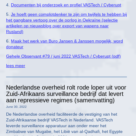
4.
Documenten bij onderzoek en profiel VASTech / Cyberupt
5.
Je hoeft geen complotdenker te zijn om twijfels te hebben bij
het gangbare vertoog over de oorlog in Oekraïne (selectie
artikelen op nieuwsblog over export van wapens naar
Rusland)
6.
Maak het werk van Buro Jansen & Janssen mogelijk, word
donateur
Gehele Observant #79 / juni 2022 VASTech / Cyberupt (pdf)
lees meer
Nederlandse overheid rolt rode loper uit voor
Zuid-Afrikaans surveillance bedrijf dat levert
aan repressieve regimes (samenvatting)
June 30, 2022
De Nederlandse overheid faciliteerde de vestiging van het
Zuid-Afrikaanse bedrijf VASTech in Nederland. VASTech
leverde surveillance apparatuur aan onder meer het
Zimbabwe van Mugabe, het Libië van al-Qadhafi, het Egypte