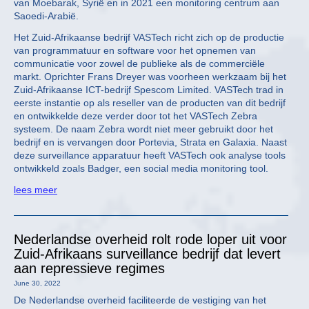
van Moebarak, Syrië en in 2021 een monitoring centrum aan
Saoedi-Arabië.
Het Zuid-Afrikaanse bedrijf VASTech richt zich op de productie
van programmatuur en software voor het opnemen van
communicatie voor zowel de publieke als de commerciële
markt. Oprichter Frans Dreyer was voorheen werkzaam bij het
Zuid-Afrikaanse ICT-bedrijf Spescom Limited. VASTech trad in
eerste instantie op als reseller van de producten van dit bedrijf
en ontwikkelde deze verder door tot het VASTech Zebra
systeem. De naam Zebra wordt niet meer gebruikt door het
bedrijf en is vervangen door Portevia, Strata en Galaxia. Naast
deze surveillance apparatuur heeft VASTech ook analyse tools
ontwikkeld zoals Badger, een social media monitoring tool.
lees meer
Nederlandse overheid rolt rode loper uit voor
Zuid-Afrikaans surveillance bedrijf dat levert
aan repressieve regimes
June 30, 2022
De Nederlandse overheid faciliteerde de vestiging van het