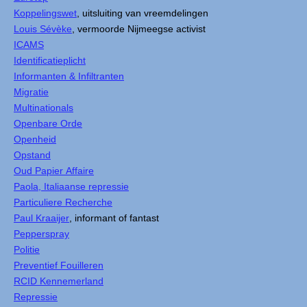
Koppelingswet
, uitsluiting van vreemdelingen
Louis Sévèke
, vermoorde Nijmeegse activist
ICAMS
Identificatieplicht
Informanten & Infiltranten
Migratie
Multinationals
Openbare Orde
Openheid
Opstand
Oud Papier Affaire
Paola, Italiaanse repressie
Particuliere Recherche
Paul Kraaijer
, informant of fantast
Pepperspray
Politie
Preventief Fouilleren
RCID Kennemerland
Repressie