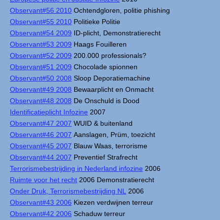
Observant#56 2010
Ochtendgloren, politie phishing
Observant#55 2010
Politieke Politie
Observant#54 2009
ID-plicht, Demonstratierecht
Observant#53 2009
Haags Fouilleren
Observant#52 2009
200.000 professionals?
Observant#51 2009
Chocolade spionnen
Observant#50 2008
Sloop Deporatiemachine
Observant#49 2008
Bewaarplicht en Onmacht
Observant#48 2008
De Onschuld is Dood
Identificatieplicht Infozine
2007
Observant#47 2007
WUID & buitenland
Observant#46 2007
Aanslagen, Prüm, toezicht
Observant#45 2007
Blauw Waas, terrorisme
Observant#44 2007
Preventief Strafrecht
Terrorismebestrijding in Nederland infozine
2006
Ruimte voor het recht
2006 Demonstratierecht
Onder Druk, Terrorismebestrijding NL
2006
Observant#43 2006
Kiezen verdwijnen terreur
Observant#42 2006
Schaduw terreur