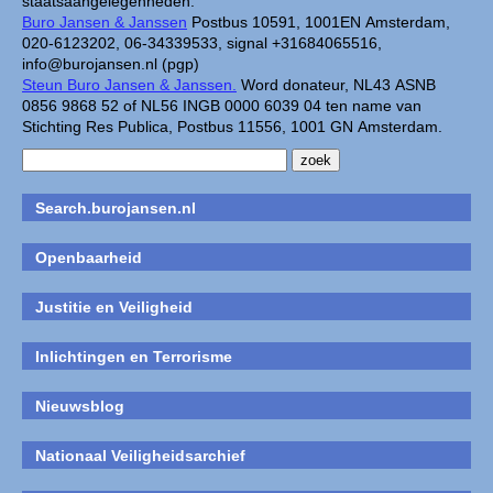
staatsaangelegenheden.
Buro Jansen & Janssen
Postbus 10591, 1001EN Amsterdam,
020-6123202, 06-34339533, signal +31684065516,
info@burojansen.nl (pgp)
Steun Buro Jansen & Janssen.
Word donateur, NL43 ASNB
0856 9868 52 of NL56 INGB 0000 6039 04 ten name van
Stichting Res Publica, Postbus 11556, 1001 GN Amsterdam.
Search.burojansen.nl
Openbaarheid
Justitie en Veiligheid
Inlichtingen en Terrorisme
Nieuwsblog
Nationaal Veiligheidsarchief