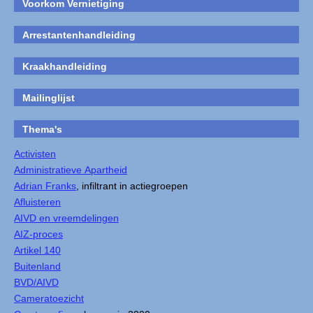
Voorkom Vernietiging
Arrestantenhandleiding
Kraakhandleiding
Mailinglijst
Thema's
Activisten
Administratieve Apartheid
Adrian Franks
, infiltrant in actiegroepen
Afluisteren
AIVD en vreemdelingen
AIZ-proces
Artikel 140
Buitenland
BVD/AIVD
Cameratoezicht