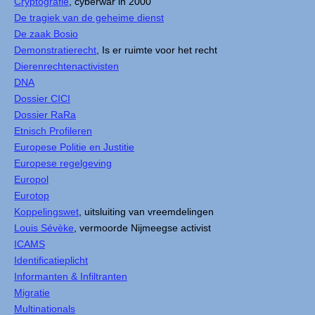
Cryptografie
, cyberwar in 2000
De tragiek van de geheime dienst
De zaak Bosio
Demonstratierecht
, Is er ruimte voor het recht
Dierenrechtenactivisten
DNA
Dossier CICI
Dossier RaRa
Etnisch Profileren
Europese Politie en Justitie
Europese regelgeving
Europol
Eurotop
Koppelingswet
, uitsluiting van vreemdelingen
Louis Sévèke
, vermoorde Nijmeegse activist
ICAMS
Identificatieplicht
Informanten & Infiltranten
Migratie
Multinationals