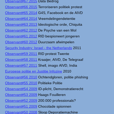
Observant#67 2015
Data Bedrog
Observant#66 2015
Terroriseren politiek protest
Observant#65 2014
G4S, Facebook en de AIVD
Observant#64 2014
Vreemdelingendetentie
Observant#63 2013
Ideologische orde, Chiquita
Observant#62 2012
De Psyche van een Mol
Observant#61 2012
RID bespioneert jongeren
Observant#60 2012
Duurzaam afwimpelen
Security Industry: Israel - the Netherlands
2011
Observant#59 2011
RID protest Twente
Observant#58 2011
Kraaijer, AIVD, De Telegraaf
Observant#57 2011
Shell, imago AIVD, India
Europese politie en Justitie Infozine
2010
Observant#56 2010
Ochtendgloren, politie phishing
Observant#55 2010
Politieke Politie
Observant#54 2009
ID-plicht, Demonstratierecht
Observant#53 2009
Haags Fouilleren
Observant#52 2009
200.000 professionals?
Observant#51 2009
Chocolade spionnen
Observant#50 2008
Sloop Deporatiemachine