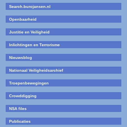
Search.burojansen.nl
Openbaarheid
Justitie en Veiligheid
Inlichtingen en Terrorisme
Nieuwsblog
Nationaal Veiligheidsarchief
Troepenbewegingen
Crowddigging
NSA files
Publicaties