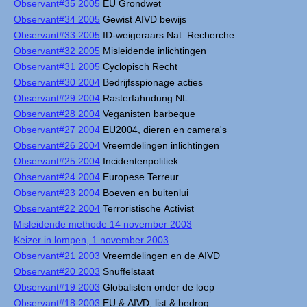
Observant#35 2005
EU Grondwet
Observant#34 2005
Gewist AIVD bewijs
Observant#33 2005
ID-weigeraars Nat. Recherche
Observant#32 2005
Misleidende inlichtingen
Observant#31 2005
Cyclopisch Recht
Observant#30 2004
Bedrijfsspionage acties
Observant#29 2004
Rasterfahndung NL
Observant#28 2004
Veganisten barbeque
Observant#27 2004
EU2004, dieren en camera's
Observant#26 2004
Vreemdelingen inlichtingen
Observant#25 2004
Incidentenpolitiek
Observant#24 2004
Europese Terreur
Observant#23 2004
Boeven en buitenlui
Observant#22 2004
Terroristische Activist
Misleidende methode 14 november 2003
Keizer in lompen, 1 november 2003
Observant#21 2003
Vreemdelingen en de AIVD
Observant#20 2003
Snuffelstaat
Observant#19 2003
Globalisten onder de loep
Observant#18 2003
EU & AIVD, list & bedrog