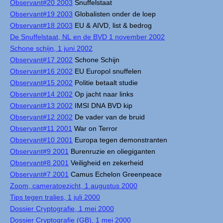
Observant#20 2003
Snuffelstaat
Observant#19 2003
Globalisten onder de loep
Observant#18 2003
EU & AIVD, list & bedrog
De Snuffelstaat, NL en de BVD 1 november 2002
Schone schijn, 1 juni 2002
Observant#17 2002
Schone Schijn
Observant#16 2002
EU Europol snuffelen
Observant#15 2002
Politie betaalt studie
Observant#14 2002
Op jacht naar links
Observant#13 2002
IMSI DNA BVD kip
Observant#12 2002
De vader van de bruid
Observant#11 2001
War on Terror
Observant#10 2001
Europa tegen demonstranten
Observant#9 2001
Burenruzie en oliegiganten
Observant#8 2001
Veiligheid en zekerheid
Observant#7 2001
Camus Echelon Greenpeace
Zoom, cameratoezicht, 1 augustus 2000
Tips tegen tralies, 1 juli 2000
Dossier Cryptografie, 1 mei 2000
Dossier Cryptografie (GB), 1 mei 2000