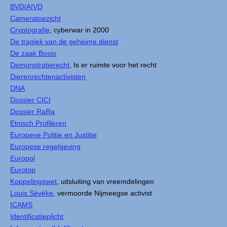
BVD/AIVD
Cameratoezicht
Cryptografie
, cyberwar in 2000
De tragiek van de geheime dienst
De zaak Bosio
Demonstratierecht
, Is er ruimte voor het recht
Dierenrechtenactivisten
DNA
Dossier CICI
Dossier RaRa
Etnisch Profileren
Europese Politie en Justitie
Europese regelgeving
Europol
Eurotop
Koppelingswet
, uitsluiting van vreemdelingen
Louis Sévèke
, vermoorde Nijmeegse activist
ICAMS
Identificatieplicht