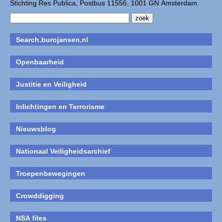
Stichting Res Publica, Postbus 11556, 1001 GN Amsterdam.
Search.burojansen.nl
Openbaarheid
Justitie en Veiligheid
Inlichtingen en Terrorisme
Nieuwsblog
Nationaal Veiligheidsarchief
Troepenbewegingen
Crowddigging
NSA files