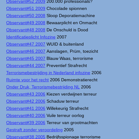
Observant#52 2009
200.000 professionals?
Observant#51 2009
Chocolade spionnen
Observant#50 2008
Sloop Deporatiemachine
Observant#49 2008
Bewaarplicht en Onmacht
Observant#48 2008
De Onschuld is Dood
Identificatieplicht Infozine
2007
Observant#47 2007
WUID & buitenland
Observant#46 2007
Aanslagen, Prüm, toezicht
Observant#45 2007
Blauw Waas, terrorisme
Observant#44 2007
Preventief Strafrecht
Terrorismebestrijding in Nederland infozine
2006
Ruimte voor het recht
2006 Demonstratierecht
Onder Druk, Terrorismebestrijding NL
2006
Observant#43 2006
Kiezen verdwijnen terreur
Observant#42 2006
Schaduw terreur
Observant#41 2006
Willekeurig Strafrecht
Observant#40 2006
Vuile terreur oorlog
Observant#39 2006
Terreur van grootmachten
Gestraft zonder veroordeling
2005
Observant#38 2005
Bedrijfsspionage terrorisme