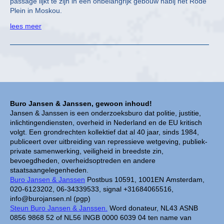
passage lijkt te zijn in een onbelangrijk gebouw nabij het Rode
Plein in Moskou.
lees meer
Buro Jansen & Janssen, gewoon inhoud!
Jansen & Janssen is een onderzoeksburo dat politie, justitie,
inlichtingendiensten, overheid in Nederland en de EU kritisch
volgt. Een grondrechten kollektief dat al 40 jaar, sinds 1984,
publiceert over uitbreiding van repressieve wetgeving, publiek-
private samenwerking, veiligheid in breedste zin,
bevoegdheden, overheidsoptreden en andere
staatsaangelegenheden.
Buro Jansen & Janssen
Postbus 10591, 1001EN Amsterdam,
020-6123202, 06-34339533, signal +31684065516,
info@burojansen.nl (pgp)
Steun Buro Jansen & Janssen.
Word donateur, NL43 ASNB
0856 9868 52 of NL56 INGB 0000 6039 04 ten name van