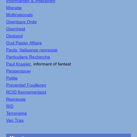
Informanten & Infiltranten
Migratie
Multinationals
Openbare Orde
Openheid
Opstand
Oud Papier Affaire
Paola, Italiaanse repressie
Particuliere Recherche
Paul Kraaijer
, informant of fantast
Pepperspray
Politie
Preventief Fouilleren
RCID Kennemerland
Repressie
RID
Terrorisme
Van Traa