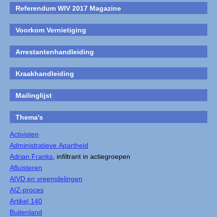
Referendum WIV 2017 Magazine
Voorkom Vernietiging
Arrestantenhandleiding
Kraakhandleiding
Mailinglijst
Thema's
Activisten
Administratieve Apartheid
Adrian Franks
, infiltrant in actiegroepen
Afluisteren
AIVD en vreemdelingen
AIZ-proces
Artikel 140
Buitenland