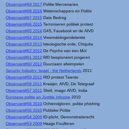
Observant#69 2017
Politie Mercenaries
Observant#68 2016
Wetenschappers en Politie
Observant#67 2015
Data Bedrog
Observant#66 2015
Terroriseren politiek protest
Observant#65 2014
G4S, Facebook en de AIVD
Observant#64 2014
Vreemdelingendetentie
Observant#63 2013
Ideologische orde, Chiquita
Observant#62 2012
De Psyche van een Mol
Observant#61 2012
RID bespioneert jongeren
Observant#60 2012
Duurzaam afwimpelen
Security Industry: Israel - the Netherlands
2011
Observant#59 2011
RID protest Twente
Observant#58 2011
Kraaijer, AIVD, De Telegraaf
Observant#57 2011
Shell, imago AIVD, India
Europese politie en Justitie Infozine
2010
Observant#56 2010
Ochtendgloren, politie phishing
Observant#55 2010
Politieke Politie
Observant#54 2009
ID-plicht, Demonstratierecht
Observant#53 2009
Haags Fouilleren