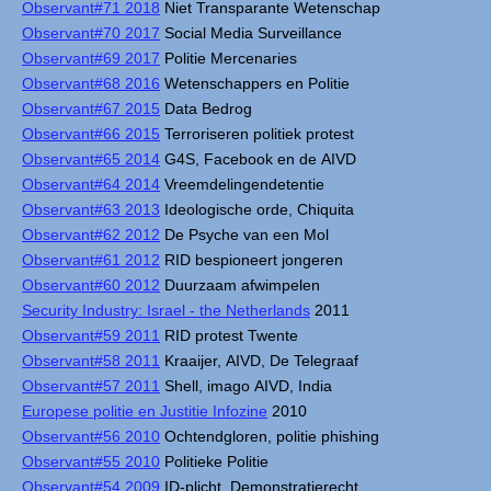
Observant#71 2018
Niet Transparante Wetenschap
Observant#70 2017
Social Media Surveillance
Observant#69 2017
Politie Mercenaries
Observant#68 2016
Wetenschappers en Politie
Observant#67 2015
Data Bedrog
Observant#66 2015
Terroriseren politiek protest
Observant#65 2014
G4S, Facebook en de AIVD
Observant#64 2014
Vreemdelingendetentie
Observant#63 2013
Ideologische orde, Chiquita
Observant#62 2012
De Psyche van een Mol
Observant#61 2012
RID bespioneert jongeren
Observant#60 2012
Duurzaam afwimpelen
Security Industry: Israel - the Netherlands
2011
Observant#59 2011
RID protest Twente
Observant#58 2011
Kraaijer, AIVD, De Telegraaf
Observant#57 2011
Shell, imago AIVD, India
Europese politie en Justitie Infozine
2010
Observant#56 2010
Ochtendgloren, politie phishing
Observant#55 2010
Politieke Politie
Observant#54 2009
ID-plicht, Demonstratierecht