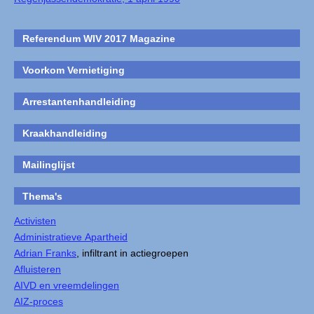
Referendum WIV 2017 Magazine
Voorkom Vernietiging
Arrestantenhandleiding
Kraakhandleiding
Mailinglijst
Thema's
Activisten
Administratieve Apartheid
Adrian Franks
, infiltrant in actiegroepen
Afluisteren
AIVD en vreemdelingen
AIZ-proces