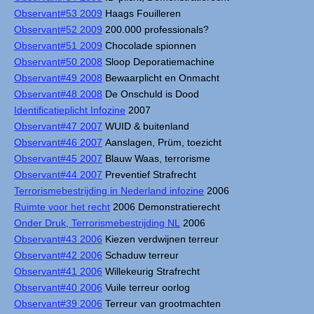
Observant#53 2009
Haags Fouilleren
Observant#52 2009
200.000 professionals?
Observant#51 2009
Chocolade spionnen
Observant#50 2008
Sloop Deporatiemachine
Observant#49 2008
Bewaarplicht en Onmacht
Observant#48 2008
De Onschuld is Dood
Identificatieplicht Infozine
2007
Observant#47 2007
WUID & buitenland
Observant#46 2007
Aanslagen, Prüm, toezicht
Observant#45 2007
Blauw Waas, terrorisme
Observant#44 2007
Preventief Strafrecht
Terrorismebestrijding in Nederland infozine
2006
Ruimte voor het recht
2006 Demonstratierecht
Onder Druk, Terrorismebestrijding NL
2006
Observant#43 2006
Kiezen verdwijnen terreur
Observant#42 2006
Schaduw terreur
Observant#41 2006
Willekeurig Strafrecht
Observant#40 2006
Vuile terreur oorlog
Observant#39 2006
Terreur van grootmachten