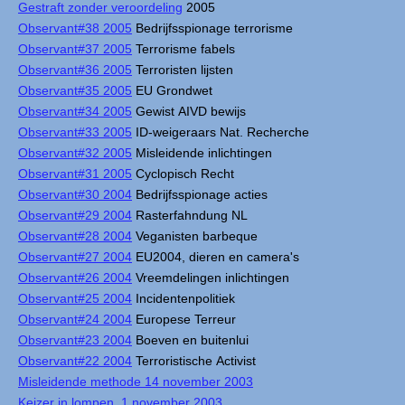
Gestraft zonder veroordeling
2005
Observant#38 2005
Bedrijfsspionage terrorisme
Observant#37 2005
Terrorisme fabels
Observant#36 2005
Terroristen lijsten
Observant#35 2005
EU Grondwet
Observant#34 2005
Gewist AIVD bewijs
Observant#33 2005
ID-weigeraars Nat. Recherche
Observant#32 2005
Misleidende inlichtingen
Observant#31 2005
Cyclopisch Recht
Observant#30 2004
Bedrijfsspionage acties
Observant#29 2004
Rasterfahndung NL
Observant#28 2004
Veganisten barbeque
Observant#27 2004
EU2004, dieren en camera's
Observant#26 2004
Vreemdelingen inlichtingen
Observant#25 2004
Incidentenpolitiek
Observant#24 2004
Europese Terreur
Observant#23 2004
Boeven en buitenlui
Observant#22 2004
Terroristische Activist
Misleidende methode 14 november 2003
Keizer in lompen, 1 november 2003