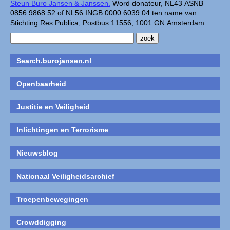
Steun Buro Jansen & Janssen.
Word donateur, NL43 ASNB
0856 9868 52 of NL56 INGB 0000 6039 04 ten name van
Stichting Res Publica, Postbus 11556, 1001 GN Amsterdam.
Search.burojansen.nl
Openbaarheid
Justitie en Veiligheid
Inlichtingen en Terrorisme
Nieuwsblog
Nationaal Veiligheidsarchief
Troepenbewegingen
Crowddigging