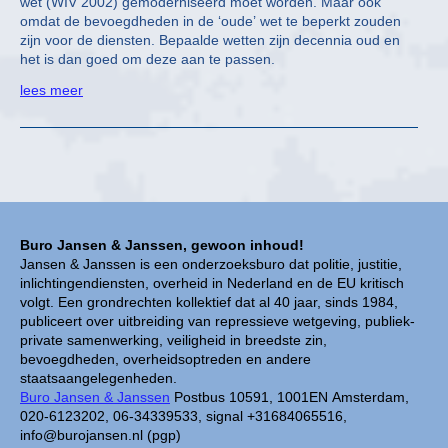
wet (WIV 2002) gemoderniseerd moet worden. Maar ook
omdat de bevoegdheden in de ‘oude’ wet te beperkt zouden
zijn voor de diensten. Bepaalde wetten zijn decennia oud en
het is dan goed om deze aan te passen.
lees meer
Buro Jansen & Janssen, gewoon inhoud!
Jansen & Janssen is een onderzoeksburo dat politie, justitie,
inlichtingendiensten, overheid in Nederland en de EU kritisch
volgt. Een grondrechten kollektief dat al 40 jaar, sinds 1984,
publiceert over uitbreiding van repressieve wetgeving, publiek-
private samenwerking, veiligheid in breedste zin,
bevoegdheden, overheidsoptreden en andere
staatsaangelegenheden.
Buro Jansen & Janssen
Postbus 10591, 1001EN Amsterdam,
020-6123202, 06-34339533, signal +31684065516,
info@burojansen.nl (pgp)