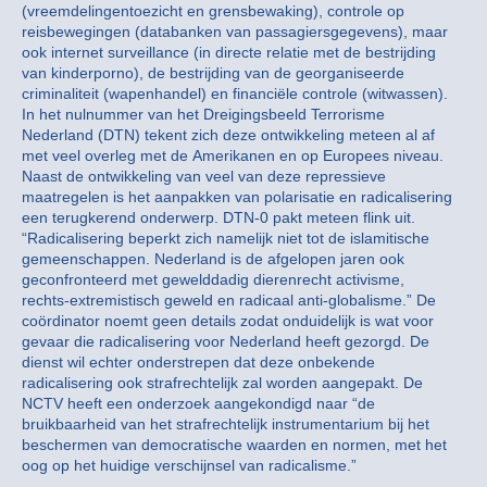
(vreemdelingentoezicht en grensbewaking), controle op
reisbewegingen (databanken van passagiersgegevens), maar
ook internet surveillance (in directe relatie met de bestrijding
van kinderporno), de bestrijding van de georganiseerde
criminaliteit (wapenhandel) en financiële controle (witwassen).
In het nulnummer van het Dreigingsbeeld Terrorisme
Nederland (DTN) tekent zich deze ontwikkeling meteen al af
met veel overleg met de Amerikanen en op Europees niveau.
Naast de ontwikkeling van veel van deze repressieve
maatregelen is het aanpakken van polarisatie en radicalisering
een terugkerend onderwerp. DTN-0 pakt meteen flink uit.
“Radicalisering beperkt zich namelijk niet tot de islamitische
gemeenschappen. Nederland is de afgelopen jaren ook
geconfronteerd met gewelddadig dierenrecht activisme,
rechts-extremistisch geweld en radicaal anti-globalisme.” De
coördinator noemt geen details zodat onduidelijk is wat voor
gevaar die radicalisering voor Nederland heeft gezorgd. De
dienst wil echter onderstrepen dat deze onbekende
radicalisering ook strafrechtelijk zal worden aangepakt. De
NCTV heeft een onderzoek aangekondigd naar “de
bruikbaarheid van het strafrechtelijk instrumentarium bij het
beschermen van democratische waarden en normen, met het
oog op het huidige verschijnsel van radicalisme.”