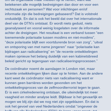
betekenen alle mogelijk bedreigingen dan door en voor een
rechtszaak en personen? Wat voor inlichtingen en/of
informatie zijn die bedreigingen gebaseerd? Dat is volstrekt
onduidelijk. En dat is ook het beeld dat over het internationale
deel van de DTN’s ontstaat. Er wordt niets geduid, niets
geanalyseerd en vooral weinig losgelaten over de informatie
achter de dreigingen. Het resultaat is een verband tussen “een
toenemende polarisatie tussen moslims en niet-moslims”,
“deze polarisatie blijft een voortdurende bron van zorg”, “uitval
en ontsporing van met name jongeren” naar “polarisatie kan
bijdragen aan radicalisering” en “de recente ontwikkelingen
maken opnieuw het belang duidelijk van een kabinetsbreed
beleid gericht op tegengaan van radicaliseringsprocessen.”
De coördinator noemt de aanslagen in London niet, maar
recente ontwikkelingen lijken daar op te hinten. Aan de andere
kant weet de coördinator niets van radicalisering want er
kunnen geen barrières worden gevonden om het
ontwikkelingsproces van de zelfmoordterrorist tegen te gaan.
Er is een cirkelredenering ontstaan, die uiteindelijk tot meer
vaagheid en minder analyse leidt. Blijkbaar is het gevaarlijk en
mogen we blij zijn dat we nog niet zijn opgeblazen. En dat is
ook het gevoel van veel Nederlanders omdat “ongeveer de