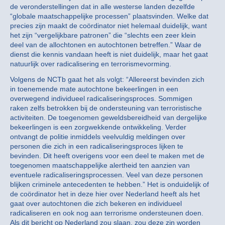
de veronderstellingen dat in alle westerse landen dezelfde
“globale maatschappelijke processen” plaatsvinden. Welke dat
precies zijn maakt de coördinator niet helemaal duidelijk, want
het zijn “vergelijkbare patronen” die “slechts een zeer klein
deel van de allochtonen en autochtonen betreffen.” Waar de
dienst die kennis vandaan heeft is niet duidelijk, maar het gaat
natuurlijk over radicalisering en terrorismevorming.
Volgens de NCTb gaat het als volgt: “Allereerst bevinden zich
in toenemende mate autochtone bekeerlingen in een
overwegend individueel radicaliseringsproces. Sommigen
raken zelfs betrokken bij de ondersteuning van terroristische
activiteiten. De toegenomen geweldsbereidheid van dergelijke
bekeerlingen is een zorgwekkende ontwikkeling. Verder
ontvangt de politie inmiddels veelvuldig meldingen over
personen die zich in een radicaliseringsproces lijken te
bevinden. Dit heeft overigens voor een deel te maken met de
toegenomen maatschappelijke alertheid ten aanzien van
eventuele radicaliseringsprocessen. Veel van deze personen
blijken criminele antecedenten te hebben.” Het is onduidelijk of
de coördinator het in deze hier over Nederland heeft als het
gaat over autochtonen die zich bekeren en individueel
radicaliseren en ook nog aan terrorisme ondersteunen doen.
Als dit bericht op Nederland zou slaan, zou deze zin worden