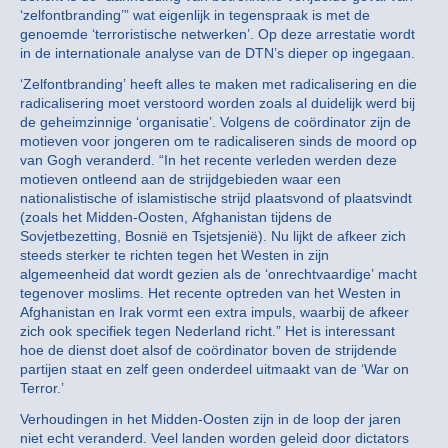
‘zelfontbranding’” wat eigenlijk in tegenspraak is met de
genoemde ‘terroristische netwerken’. Op deze arrestatie wordt
in de internationale analyse van de DTN’s dieper op ingegaan.
‘Zelfontbranding’ heeft alles te maken met radicalisering en die
radicalisering moet verstoord worden zoals al duidelijk werd bij
de geheimzinnige ‘organisatie’. Volgens de coördinator zijn de
motieven voor jongeren om te radicaliseren sinds de moord op
van Gogh veranderd. “In het recente verleden werden deze
motieven ontleend aan de strijdgebieden waar een
nationalistische of islamistische strijd plaatsvond of plaatsvindt
(zoals het Midden-Oosten, Afghanistan tijdens de
Sovjetbezetting, Bosnië en Tsjetsjenië). Nu lijkt de afkeer zich
steeds sterker te richten tegen het Westen in zijn
algemeenheid dat wordt gezien als de ‘onrechtvaardige’ macht
tegenover moslims. Het recente optreden van het Westen in
Afghanistan en Irak vormt een extra impuls, waarbij de afkeer
zich ook specifiek tegen Nederland richt.” Het is interessant
hoe de dienst doet alsof de coördinator boven de strijdende
partijen staat en zelf geen onderdeel uitmaakt van de ‘War on
Terror.’
Verhoudingen in het Midden-Oosten zijn in de loop der jaren
niet echt veranderd. Veel landen worden geleid door dictators