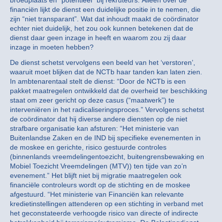
broedplaats en “potentieel” bij rekruteurs. Alleen over de
financiën lijkt de dienst een duidelijke positie in te nemen, die
zijn “niet transparant”. Wat dat inhoudt maakt de coördinator
echter niet duidelijk, het zou ook kunnen betekenen dat de
dienst daar geen inzage in heeft en waarom zou zij daar
inzage in moeten hebben?
De dienst schetst vervolgens een beeld van het ‘verstoren’,
waaruit moet blijken dat de NCTb haar tanden kan laten zien.
In ambtenarentaal stelt de dienst: “Door de NCTb is een
pakket maatregelen ontwikkeld dat de overheid ter beschikking
staat om zeer gericht op deze casus (“maatwerk”) te
interveniëren in het radicaliseringsproces.” Vervolgens schetst
de coördinator dat hij diverse andere diensten op de niet
strafbare organisatie kan afsturen: “Het ministerie van
Buitenlandse Zaken en de IND bij specifieke evenementen in
de moskee en gerichte, risico gestuurde controles
(binnenlands vreemdelingentoezicht, buitengrensbewaking en
Mobiel Toezicht Vreemdelingen (MTV)) ten tijde van zo’n
evenement.” Het blijft niet bij migratie maatregelen ook
financiële controleurs wordt op de stichting en de moskee
afgestuurd. “Het ministerie van Financiën kan relevante
kredietinstellingen attenderen op een stichting in verband met
het geconstateerde verhoogde risico van directe of indirecte