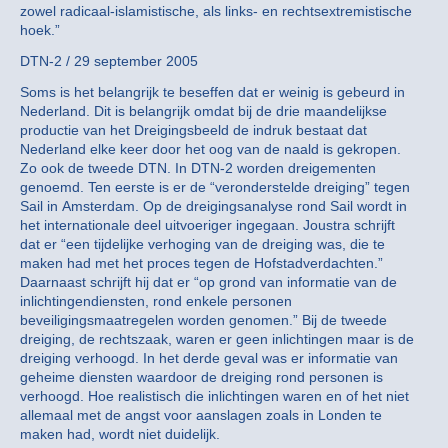
zowel radicaal-islamistische, als links- en rechtsextremistische
hoek.”
DTN-2 / 29 september 2005
Soms is het belangrijk te beseffen dat er weinig is gebeurd in
Nederland. Dit is belangrijk omdat bij de drie maandelijkse
productie van het Dreigingsbeeld de indruk bestaat dat
Nederland elke keer door het oog van de naald is gekropen.
Zo ook de tweede DTN. In DTN-2 worden dreigementen
genoemd. Ten eerste is er de “veronderstelde dreiging” tegen
Sail in Amsterdam. Op de dreigingsanalyse rond Sail wordt in
het internationale deel uitvoeriger ingegaan. Joustra schrijft
dat er “een tijdelijke verhoging van de dreiging was, die te
maken had met het proces tegen de Hofstadverdachten.”
Daarnaast schrijft hij dat er “op grond van informatie van de
inlichtingendiensten, rond enkele personen
beveiligingsmaatregelen worden genomen.” Bij de tweede
dreiging, de rechtszaak, waren er geen inlichtingen maar is de
dreiging verhoogd. In het derde geval was er informatie van
geheime diensten waardoor de dreiging rond personen is
verhoogd. Hoe realistisch die inlichtingen waren en of het niet
allemaal met de angst voor aanslagen zoals in Londen te
maken had, wordt niet duidelijk.