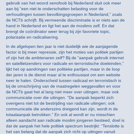
gebruik van het woord xenofoob bij Nederland sluit ook meer
aan bij “een niet te onderschatten belasting voor de
verhoudingen tussen bevolkingsgroepen in Nederland,” zoals
de NCTb schrijft. Bij vermeende discriminatie is er niets aan de
hand in Nederland en ligt het aan de moslims zelf. En dat
brengt de coördinator weer terug bij zijn favoriete topic,
polarisatie en radicalisering.
In de afgelopen tien jaar is niet duidelijk wie de aanjagende
factor is bij meer repressie, zijn het moties van politiek partijen
of zijn het de ambtenaren zelf? Bij de “aanpak gebruik internet
en satellietzenders voor radicale en terroristische doeleinden,”
lijkt het op aandringen van politieke partijen, maar in de loop
der jaren is de dienst maar al te enthousiast om een website
neer te halen. Onderscheid tussen radicaal en terroristisch is
bij de omschrijving van de maatregelen weggevallen en voor
de NCTb gaat het al lang niet meer over uitingen, maar ook
communicatie over die uitingen. “De aanpak beperkt zich
overigens niet tot de bestrijding van radicale uitingen; ook
communicatie die anderszins dreigend kan zijn, wordt in de
totaalaanpak betrokken.” En ook al wordt er nu misschien
alleen aandacht aan radicale moslim jongeren besteed, doel is
dat de aanpak het hele politiek spectrum bestrijkt: “Tenslotte is
het van belang dat de aanpak zich richt op uitingen vanuit