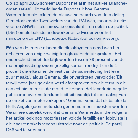
Op 18 april 2016 schreef Dupont het al in het artikel ‘Branche-
organisaties’. Uitvoerig legde Dupont uit hoe Gemma
Warmerdam niet alleen de nieuwe secretaris van de afdeling
Gemotoriseerde Tweewielers van de RAI was, maar ook actief
voor de ANWB – als innovatie consulent – en ook in de politiek
(D66) en als beleidsmedewerker en adviseur voor het
ministerie van LNV (Landbouw, Natuurbeheer en Visserij).
Eén van de eerste dingen die dit lobbymens deed was het
debiteren van enige weinig terughoudende uitspraken. ‘Het
onderscheid moet duidelijk worden tussen 99 procent van de
motorrijders die gewoon gezellig samen rondrijdt en de 1
procent die elkaar en de rest van de samenleving het leven
zuur maakt.’, aldus Gemma, die onverdroten vervolgde: ‘Dit
terwijl twee jaar geleden werd afgesproken om die term in die
context niet meer in de mond te nemen. Het langdurig negatief
publiceren over motorclubs leidt uiteindelijk tot een daling van
de omzet van motorverkopers.’ Gemma vond dat clubs als de
Hells Angels geen motorclub genoemd meer moesten worden.
Waarmee duidelijk werd dat Gemma Warmerdam, die volgens
het artikel ook nog motorlessen volgde feitelijk een lobbyiste is,
die haar tentakels tevens uitstrekt naar de politiek. De partij
D66 wel te verstaan.