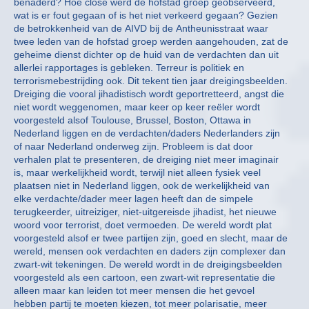
benaderd? Hoe close werd de hofstad groep geobserveerd,
wat is er fout gegaan of is het niet verkeerd gegaan? Gezien
de betrokkenheid van de AIVD bij de Antheunisstraat waar
twee leden van de hofstad groep werden aangehouden, zat de
geheime dienst dichter op de huid van de verdachten dan uit
allerlei rapportages is gebleken. Terreur is politiek en
terrorismebestrijding ook. Dit tekent tien jaar dreigingsbeelden.
Dreiging die vooral jihadistisch wordt geportretteerd, angst die
niet wordt weggenomen, maar keer op keer reëler wordt
voorgesteld alsof Toulouse, Brussel, Boston, Ottawa in
Nederland liggen en de verdachten/daders Nederlanders zijn
of naar Nederland onderweg zijn. Probleem is dat door
verhalen plat te presenteren, de dreiging niet meer imaginair
is, maar werkelijkheid wordt, terwijl niet alleen fysiek veel
plaatsen niet in Nederland liggen, ook de werkelijkheid van
elke verdachte/dader meer lagen heeft dan de simpele
terugkeerder, uitreiziger, niet-uitgereisde jihadist, het nieuwe
woord voor terrorist, doet vermoeden. De wereld wordt plat
voorgesteld alsof er twee partijen zijn, goed en slecht, maar de
wereld, mensen ook verdachten en daders zijn complexer dan
zwart-wit tekeningen. De wereld wordt in de dreigingsbeelden
voorgesteld als een cartoon, een zwart-wit representatie die
alleen maar kan leiden tot meer mensen die het gevoel
hebben partij te moeten kiezen, tot meer polarisatie, meer