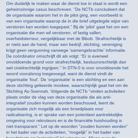
Om duidelijk te maken waar de dienst toe in staat is wordt een
geheimzinnige casus beschreven. “De NCTb concludeert dat
de organisatie waarom het in de pilot ging, een voorbeeld is
van een organisatie waarop de in die brief uitgelegde wijze van
verstoren kan worden toegepast.” Bij de ‘pilot’ gaat het om een
organisatie die men wil verstoren, of lastig vallen,
overheidsterreur, vergelijkbaar met de Bibob. Strafrechtelijk is
er niets aan de hand, maar een bedrijf, stichting, vereniging
krijgt geen vergunning vanwege ‘samengebrachte’ informatie.
De coördinator omschrijft dit als volgt: “Er is evenwel
onvoldoende grond voor strafrechtelijk, bestuursrechtelijk dan
wel civielrechtelijk ingrijpen.” In DTN-0 is voor onvoldoende het
woord vooralsnog toegevoegd, want de dienst vindt de
organisatie ‘fout’. De ‘organisatie’ is een stichting en een aan
deze stichting gelieerde moskee, waarschijnlijk gaat het om de
Stichting As-Soennah. Volgende de NCTb “vinden activiteiten
plaats onder de vlag van deze organisatie die als anti-
integratief zouden kunnen worden beschouwd, leent de
organisatie zich mogelijk als een broedplaats voor
radicalisering, is er sprake van een potentieel aantrekkelijke
omgeving voor rekruteurs en is de financiële huishouding is
niet transparant.” Let op de woorden “zouden kunnen worden”
in het kader van de activiteiten, “mogelijk” in het kader van