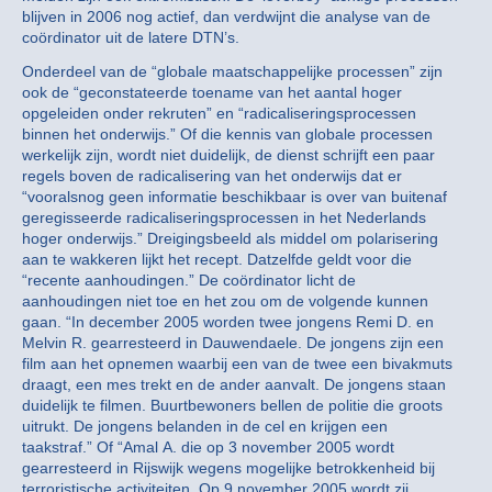
blijven in 2006 nog actief, dan verdwijnt die analyse van de
coördinator uit de latere DTN’s.
Onderdeel van de “globale maatschappelijke processen” zijn
ook de “geconstateerde toename van het aantal hoger
opgeleiden onder rekruten” en “radicaliseringsprocessen
binnen het onderwijs.” Of die kennis van globale processen
werkelijk zijn, wordt niet duidelijk, de dienst schrijft een paar
regels boven de radicalisering van het onderwijs dat er
“vooralsnog geen informatie beschikbaar is over van buitenaf
geregisseerde radicaliseringsprocessen in het Nederlands
hoger onderwijs.” Dreigingsbeeld als middel om polarisering
aan te wakkeren lijkt het recept. Datzelfde geldt voor die
“recente aanhoudingen.” De coördinator licht de
aanhoudingen niet toe en het zou om de volgende kunnen
gaan. “In december 2005 worden twee jongens Remi D. en
Melvin R. gearresteerd in Dauwendaele. De jongens zijn een
film aan het opnemen waarbij een van de twee een bivakmuts
draagt, een mes trekt en de ander aanvalt. De jongens staan
duidelijk te filmen. Buurtbewoners bellen de politie die groots
uitrukt. De jongens belanden in de cel en krijgen een
taakstraf.” Of “Amal A. die op 3 november 2005 wordt
gearresteerd in Rijswijk wegens mogelijke betrokkenheid bij
terroristische activiteiten. Op 9 november 2005 wordt zij