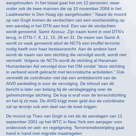
aangehouden. In het totaal gaat het om 12 personen, waar
onder ook de twee mannen die op 10 november 2004 in het
Laakkwartier in Den Haag zijn aangehouden.” Naast de moord
op van Gogh komen de verdachten van een voorbereiding op
een aanslag in het DTN aan bod. Een van de verdachten
wordt genoemd, Samir Azzouz. Zijn naam komt in veel DTN’s
terug, in DTN-7, 8, 11, 15, 28 en 31. De naam van Samir A.
wordt zo vaak genoemd alsof de NCTb een knuffel terrorist
nodig heeft voor haar bestaansrecht. Aan de andere kant
wordt de naam van een stichting die vervolgd wordt, wordt niet
vermeld. Volgens de NCTb wordt de stichting al Haramain
Humanitarian Aid vervolgd door het OM omdat “deze stichting
in verband wordt gebracht met terroristische activiteiten.” Ook
vermeldt de coördinator niet dat een ambtsbericht van de
AIVD aanleiding is voor de vervolging. De inhoud van dit
bericht is later van belang bij de verslaglegging over de
geheimzinnige stichting. De kop is eraf voor de terreurstichting
en het tij zit mee. De AIVD krijgt meer geld dus de coördinator
zal op termijn ook een deel van de koek krijgen.
De moord op Theo van Gogh is net als de aanslagen van 11
september 2001 op het WTC in New York een aanjager voor
onderzoek en wet- en regelgeving. Terrorismebestrijding gaat
hand in hand met migratie maatregelen