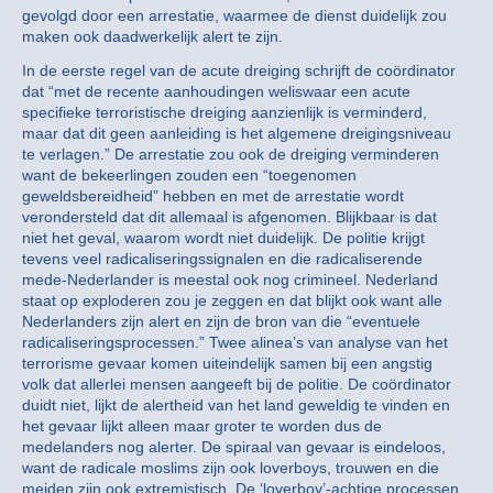
gevolgd door een arrestatie, waarmee de dienst duidelijk zou
maken ook daadwerkelijk alert te zijn.
In de eerste regel van de acute dreiging schrijft de coördinator
dat “met de recente aanhoudingen weliswaar een acute
specifieke terroristische dreiging aanzienlijk is verminderd,
maar dat dit geen aanleiding is het algemene dreigingsniveau
te verlagen.” De arrestatie zou ook de dreiging verminderen
want de bekeerlingen zouden een “toegenomen
geweldsbereidheid” hebben en met de arrestatie wordt
verondersteld dat dit allemaal is afgenomen. Blijkbaar is dat
niet het geval, waarom wordt niet duidelijk. De politie krijgt
tevens veel radicaliseringssignalen en die radicaliserende
mede-Nederlander is meestal ook nog crimineel. Nederland
staat op exploderen zou je zeggen en dat blijkt ook want alle
Nederlanders zijn alert en zijn de bron van die “eventuele
radicaliseringsprocessen.” Twee alinea’s van analyse van het
terrorisme gevaar komen uiteindelijk samen bij een angstig
volk dat allerlei mensen aangeeft bij de politie. De coördinator
duidt niet, lijkt de alertheid van het land geweldig te vinden en
het gevaar lijkt alleen maar groter te worden dus de
medelanders nog alerter. De spiraal van gevaar is eindeloos,
want de radicale moslims zijn ook loverboys, trouwen en die
meiden zijn ook extremistisch. De ‘loverboy’-achtige processen