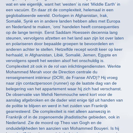
wat en wie eigenlijk, want het ‘westen’ is niet ‘Middle Earth’ in
een vacuüm. En daar zit de complexiteit, helemaal in een
geglobaliseerde wereld. Oorlogen in Afghanistan, Irak,
Somalië, Syrië en in andere landen hebben alles met Europa
en Nederland te maken, ‘ons’ handelen heeft consequenties
op de lange termijn. Eerst Saddam Hoessein decennia lang
steunen, vervolgens afzetten en het land aan zijn lot over laten
en polariseren door bepaalde groepen te bevoordelen en
anderen achter te stellen. Hetzelfde recept wordt keer op keer
herhaald, in Afghanistan, Libië, Somalië, Jemen, Egypte en
vervolgens speelt het westen alsof het onschuldig is.
Complexiteit zit ook in de rol van inlichtingendiensten. Werkte
Mohammed Merah voor de Direction centrale du
renseignement intérieur (DCRI, de Franse AIVD)? Hij vroeg
naar zijn contactpersoon (runner) op de laatste dag van de
belegering van het appartement waar hij zich had verschanst.
De observatie van Mehdi Nemmouche werd kort voor de
aanslag afgebroken en de dader wist enige tijd uit handen van
de politie te blijven en werd in het zuiden van Frankrijk
gearresteerd. Die complexiteit is niet alleen aanwezig in
Frankrijk of in de zogenoemde jihadistische gebieden, ook in
Nederland. Zie de moord op Theo van Gogh en de
onduidelijkheden ten aanzien van Mohammed Bouyeri. Is hij