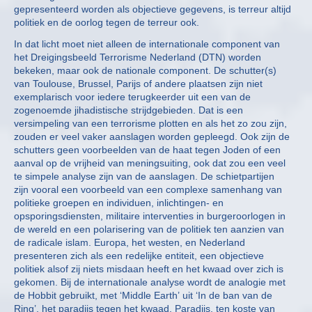
gepresenteerd worden als objectieve gegevens, is terreur altijd
politiek en de oorlog tegen de terreur ook.
In dat licht moet niet alleen de internationale component van
het Dreigingsbeeld Terrorisme Nederland (DTN) worden
bekeken, maar ook de nationale component. De schutter(s)
van Toulouse, Brussel, Parijs of andere plaatsen zijn niet
exemplarisch voor iedere terugkeerder uit een van de
zogenoemde jihadistische strijdgebieden. Dat is een
versimpeling van een terrorisme plotten en als het zo zou zijn,
zouden er veel vaker aanslagen worden gepleegd. Ook zijn de
schutters geen voorbeelden van de haat tegen Joden of een
aanval op de vrijheid van meningsuiting, ook dat zou een veel
te simpele analyse zijn van de aanslagen. De schietpartijen
zijn vooral een voorbeeld van een complexe samenhang van
politieke groepen en individuen, inlichtingen- en
opsporingsdiensten, militaire interventies in burgeroorlogen in
de wereld en een polarisering van de politiek ten aanzien van
de radicale islam. Europa, het westen, en Nederland
presenteren zich als een redelijke entiteit, een objectieve
politiek alsof zij niets misdaan heeft en het kwaad over zich is
gekomen. Bij de internationale analyse wordt de analogie met
de Hobbit gebruikt, met ‘Middle Earth’ uit ‘In de ban van de
Ring’, het paradijs tegen het kwaad. Paradijs, ten koste van