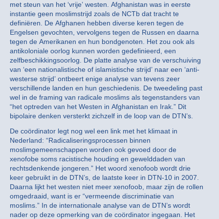
met steun van het ‘vrije’ westen. Afghanistan was in eerste
instantie geen moslimstrijd zoals de NCTb dat tracht te
definiëren. De Afghanen hebben diverse keren tegen de
Engelsen gevochten, vervolgens tegen de Russen en daarna
tegen de Amerikanen en hun bondgenoten. Het zou ook als
antikoloniale oorlog kunnen worden gedefinieerd, een
zelfbeschikkingsoorlog. De platte analyse van de verschuiving
van ‘een nationalistische of islamistische strijd’ naar een ‘anti-
westerse strijd’ ontbeert enige analyse van tevens zeer
verschillende landen en hun geschiedenis. De tweedeling past
wel in de framing van radicale moslims als tegenstanders van
“het optreden van het Westen in Afghanistan en Irak.” Dit
bipolaire denken versterkt zichzelf in de loop van de DTN’s.
De coördinator legt nog wel een link met het klimaat in
Nederland: “Radicaliseringsprocessen binnen
moslimgemeenschappen worden ook gevoed door de
xenofobe soms racistische houding en gewelddaden van
rechtsdenkende jongeren.” Het woord xenofoob wordt drie
keer gebruikt in de DTN’s, de laatste keer in DTN-10 in 2007.
Daarna lijkt het westen niet meer xenofoob, maar zijn de rollen
omgedraaid, want is er “vermeende discriminatie van
moslims.” In de internationale analyse van de DTN’s wordt
nader op deze opmerking van de coördinator ingegaan. Het