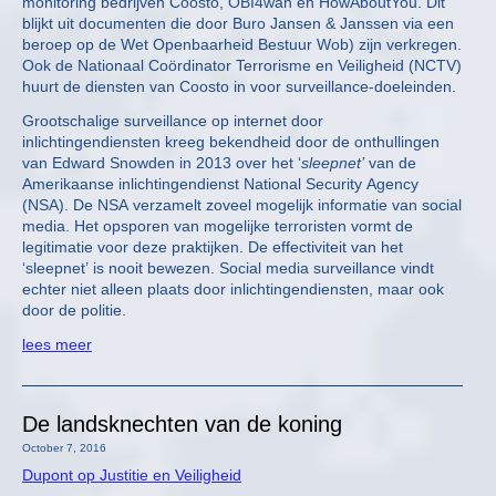
monitoring bedrijven Coosto, OBI4wan en HowAboutYou. Dit
blijkt uit documenten die door Buro Jansen & Janssen via een
beroep op de Wet Openbaarheid Bestuur Wob) zijn verkregen.
Ook de Nationaal Coördinator Terrorisme en Veiligheid (NCTV)
huurt de diensten van Coosto in voor surveillance-doeleinden.
Grootschalige surveillance op internet door
inlichtingendiensten kreeg bekendheid door de onthullingen
van Edward Snowden in 2013 over het ‘
sleepnet’
van de
Amerikaanse inlichtingendienst National Security Agency
(NSA). De NSA verzamelt zoveel mogelijk informatie van social
media. Het opsporen van mogelijke terroristen vormt de
legitimatie voor deze praktijken. De effectiviteit van het
‘sleepnet’ is nooit bewezen. Social media surveillance vindt
echter niet alleen plaats door inlichtingendiensten, maar ook
door de politie.
lees meer
De landsknechten van de koning
October 7, 2016
Dupont op Justitie en Veiligheid