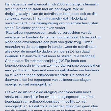
Het gebeurde wel allemaal in juli 2005 en het lijkt allemaal in
direct verband te staan met die aanslagen. Wie de
dreigingsanalyse van de coördinator leest moet ook tot die
conclusie komen. Hij schrijft namelijk dat “Nederland
onverminderd in de belangstelling van potentiële terroristen
staat.” De dienst gaat nog even verder:
“Radicaliseringsprocessen, zoals de verdachten van de
aanslagen in Londen die hebben doorgemaakt, blijven ook in
Nederland onveranderd een punt van grote zorg.” Twee
maanden na de aanslagen in London weet de coördinator
alles over de mogelijke daders en hoe zij tot hun daad
kwamen. En Joustra is niet meer te stuiten: “De Nationaal
Coördinator Terrorismebestrijding (NCTb) heeft een
fenomeenbeschrijving van zelfmoordterrorisme opgesteld en
een quick scan uitgevoerd naar mogelijkheden om barrières
op te werpen tegen zelfmoordterroristen. De conclusie
daarvan is dat het tegengaan van zelfmoordaanslagen
moeilijk, zo niet onmogelijk is.”
Let wel: de dienst die de dreiging voor Nederland moet
analyseren, schrijft in het tweede dreigingsbeeld dat “het
tegengaan van zelfmoordaanslagen moeilijk, zo niet
onmogelijk is.” Als dat zo is, is het dan misschien geen idee
om de organisatie maar meteen op te heffen, want wat