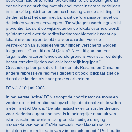
betrokkenheid bij terrorisme/extremisme. De Belastingdienst
controleert de stichting met als doel meer inzicht te verkrijgen
in financiële geldstromen en huishouding van de stichting.” En
de dienst laat het daar niet bij, want de ‘organisatie’ moet op
de knieën worden gedwongen: “De wijkagent wordt ingezet bij
preventief toezicht op wijkniveau en de lokale overheid wordt
geïnformeerd over de radicaliseringsproblematiek zodat op
lokaal niveau bijvoorbeeld de voorwaarden voor de
vestrekking van subsidies/vergunningen verscherpt worden
toegepast.” Gaat dit om Al Qa’ida? Nee, dit gaat om een
‘organisatie’ waarbij “onvoldoende grond is voor strafrechtelijk,
bestuursrechtelijk dan wel civielrechtelijk ingrijpen.”
Onschuldige burgers dus. In landen als Rusland en China en
andere repressieve regimes gebeurt dit ook, blijkbaar ziet de
dienst die landen als haar grote voorbeelden.
DTN-1 / 10 juni 2005
In het eerste ‘echte’ DTN stroopt de coördinator de mouwen
verder op. In internationaal opzicht lijkt de dienst zich te willen
meten met Al Qa’ida. “De islamistische-terroristische dreiging
voor Nederland gaat nog steeds in belangrijke mate uit van
islamistische netwerken. De grootste huidige dreiging
uitgaande van het Al Qa’ida netwerk voor Nederland ligt
besloten in de proliferatie van zijn gedachtegoed.” Proliferatie