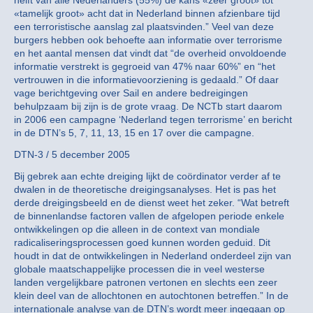
helft van alle Nederlanders (55%) de kans «zeer groot» tot
«tamelijk groot» acht dat in Nederland binnen afzienbare tijd
een terroristische aanslag zal plaatsvinden.” Veel van deze
burgers hebben ook behoefte aan informatie over terrorisme
en het aantal mensen dat vindt dat “de overheid onvoldoende
informatie verstrekt is gegroeid van 47% naar 60%” en “het
vertrouwen in die informatievoorziening is gedaald.” Of daar
vage berichtgeving over Sail en andere bedreigingen
behulpzaam bij zijn is de grote vraag. De NCTb start daarom
in 2006 een campagne ‘Nederland tegen terrorisme’ en bericht
in de DTN’s 5, 7, 11, 13, 15 en 17 over die campagne.
DTN-3 / 5 december 2005
Bij gebrek aan echte dreiging lijkt de coördinator verder af te
dwalen in de theoretische dreigingsanalyses. Het is pas het
derde dreigingsbeeld en de dienst weet het zeker. “Wat betreft
de binnenlandse factoren vallen de afgelopen periode enkele
ontwikkelingen op die alleen in de context van mondiale
radicaliseringsprocessen goed kunnen worden geduid. Dit
houdt in dat de ontwikkelingen in Nederland onderdeel zijn van
globale maatschappelijke processen die in veel westerse
landen vergelijkbare patronen vertonen en slechts een zeer
klein deel van de allochtonen en autochtonen betreffen.” In de
internationale analyse van de DTN’s wordt meer ingegaan op