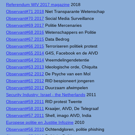
Referendum WIV 2017 magazine
2018
Observant#71 2018
Niet Transparante Wetenschap
Observant#70 2017
Social Media Surveillance
Observant#69 2017
Politie Mercenaries
Observant#68 2016
Wetenschappers en Politie
Observant#67 2015
Data Bedrog
Observant#66 2015
Terroriseren politiek protest
Observant#65 2014
G4S, Facebook en de AIVD
Observant#64 2014
Vreemdelingendetentie
Observant#63 2013
Ideologische orde, Chiquita
Observant#62 2012
De Psyche van een Mol
Observant#61 2012
RID bespioneert jongeren
Observant#60 2012
Duurzaam afwimpelen
Security Industry: Israel - the Netherlands
2011
Observant#59 2011
RID protest Twente
Observant#58 2011
Kraaijer, AIVD, De Telegraaf
Observant#57 2011
Shell, imago AIVD, India
Europese politie en Justitie Infozine
2010
Observant#56 2010
Ochtendgloren, politie phishing