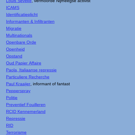
Louis Sévèke
, vermoorde Nijmeegse activist
ICAMS
Identificatieplicht
Informanten & Infiltranten
Migratie
Multinationals
Openbare Orde
Openheid
Opstand
Oud Papier Affaire
Paola, Italiaanse repressie
Particuliere Recherche
Paul Kraaijer
, informant of fantast
Pepperspray
Politie
Preventief Fouilleren
RCID Kennemerland
Repressie
RID
Terrorisme