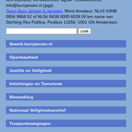
info@burojansen.nl (pgp)
Steun Buro Jansen & Janssen.
Word donateur, NL43 ASNB
0856 9868 52 of NL56 INGB 0000 6039 04 ten name van
Stichting Res Publica, Postbus 11556, 1001 GN Amsterdam.
Search.burojansen.nl
Openbaarheid
Justitie en Veiligheid
Inlichtingen en Terrorisme
Nieuwsblog
Nationaal Veiligheidsarchief
Troepenbewegingen