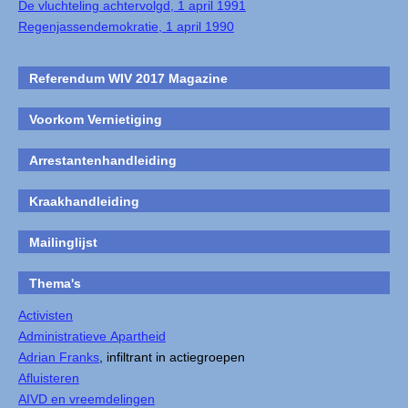
De vluchteling achtervolgd, 1 april 1991
Regenjassendemokratie, 1 april 1990
Referendum WIV 2017 Magazine
Voorkom Vernietiging
Arrestantenhandleiding
Kraakhandleiding
Mailinglijst
Thema's
Activisten
Administratieve Apartheid
Adrian Franks
, infiltrant in actiegroepen
Afluisteren
AIVD en vreemdelingen