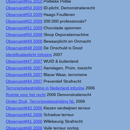
Observant#55 2010
Politieke Politie
Observant#54 2009
ID-plicht, Demonstratierecht
Observant#53 2009
Haags Fouilleren
Observant#52 2009
200.000 professionals?
Observant#51 2009
Chocolade spionnen
Observant#50 2008
Sloop Deporatiemachine
Observant#49 2008
Bewaarplicht en Onmacht
Observant#48 2008
De Onschuld is Dood
Identificatieplicht Infozine
2007
Observant#47 2007
WUID & buitenland
Observant#46 2007
Aanslagen, Prüm, toezicht
Observant#45 2007
Blauw Waas, terrorisme
Observant#44 2007
Preventief Strafrecht
Terrorismebestrijding in Nederland infozine
2006
Ruimte voor het recht
2006 Demonstratierecht
Onder Druk, Terrorismebestrijding NL
2006
Observant#43 2006
Kiezen verdwijnen terreur
Observant#42 2006
Schaduw terreur
Observant#41 2006
Willekeurig Strafrecht
Observant#40 2006
Vuile terreur oorlog