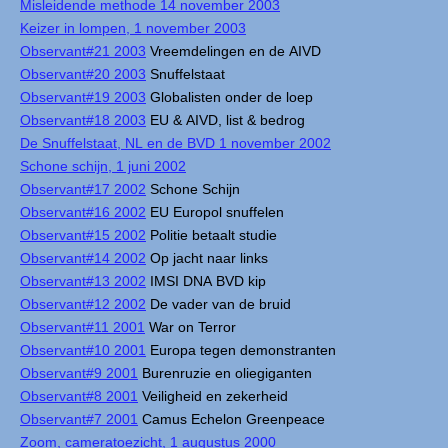
Misleidende methode 14 november 2003
Keizer in lompen, 1 november 2003
Observant#21 2003
Vreemdelingen en de AIVD
Observant#20 2003
Snuffelstaat
Observant#19 2003
Globalisten onder de loep
Observant#18 2003
EU & AIVD, list & bedrog
De Snuffelstaat, NL en de BVD 1 november 2002
Schone schijn, 1 juni 2002
Observant#17 2002
Schone Schijn
Observant#16 2002
EU Europol snuffelen
Observant#15 2002
Politie betaalt studie
Observant#14 2002
Op jacht naar links
Observant#13 2002
IMSI DNA BVD kip
Observant#12 2002
De vader van de bruid
Observant#11 2001
War on Terror
Observant#10 2001
Europa tegen demonstranten
Observant#9 2001
Burenruzie en oliegiganten
Observant#8 2001
Veiligheid en zekerheid
Observant#7 2001
Camus Echelon Greenpeace
Zoom, cameratoezicht, 1 augustus 2000