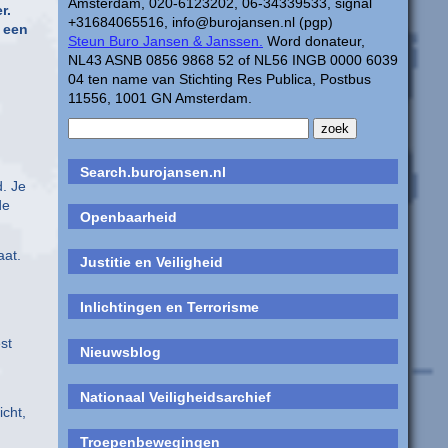
Amsterdam, 020-6123202, 06-34339533, signal
r.
+31684065516, info@burojansen.nl (pgp)
t een
Steun Buro Jansen & Janssen.
Word donateur,
NL43 ASNB 0856 9868 52 of NL56 INGB 0000 6039
04 ten name van Stichting Res Publica, Postbus
11556, 1001 GN Amsterdam.
n
Search.burojansen.nl
. Je
de
Openbaarheid
aat.
Justitie en Veiligheid
Inlichtingen en Terrorisme
st
Nieuwsblog
Nationaal Veiligheidsarchief
icht,
Troepenbewegingen