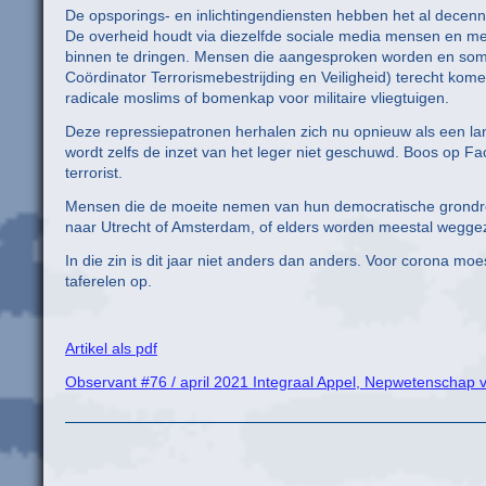
De opsporings- en inlichtingendiensten hebben het al decenni
De overheid houdt via diezelfde sociale media mensen en m
binnen te dringen. Mensen die aangesproken worden en soms 
Coördinator Terrorismebestrijding en Veiligheid) terecht kom
radicale moslims of bomenkap voor militaire vliegtuigen.
Deze repressiepatronen herhalen zich nu opnieuw als een lang
wordt zelfs de inzet van het leger niet geschuwd. Boos op Fac
terrorist.
Mensen die de moeite nemen van hun democratische grondr
naar Utrecht of Amsterdam, of elders worden meestal weggezet
In die zin is dit jaar niet anders dan anders. Voor corona moe
taferelen op.
Artikel als pdf
Observant #76 / april 2021 Integraal Appel, Nepwetenschap v