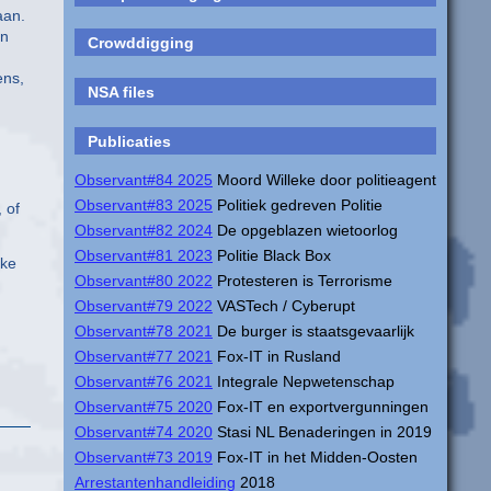
aan.
en
Crowddigging
ens,
NSA files
Publicaties
Observant#84 2025
Moord Willeke door politieagent
Observant#83 2025
Politiek gedreven Politie
 of
Observant#82 2024
De opgeblazen wietoorlog
Observant#81 2023
Politie Black Box
jke
Observant#80 2022
Protesteren is Terrorisme
Observant#79 2022
VASTech / Cyberupt
Observant#78 2021
De burger is staatsgevaarlijk
Observant#77 2021
Fox-IT in Rusland
Observant#76 2021
Integrale Nepwetenschap
Observant#75 2020
Fox-IT en exportvergunningen
Observant#74 2020
Stasi NL Benaderingen in 2019
Observant#73 2019
Fox-IT in het Midden-Oosten
Arrestantenhandleiding
2018