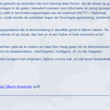
a gemunt op activisten die hun mening laten horen, die de straat op g
eningen in de gaten, benadert mensen voor informatie en poogt groep
zelfs in terroristenrapportages van de overheid (NCTV – Nationaal
en, zoals eerder de activisten tegen de Groningse gaswinning, windmol
speelplaat die al decennialang in dezelfde groef is blijven steken. Nu
ebook of op straat, dan ben je al een halve of hele extremist en/of
echten gebruik te maken en naar Den Haag gaan om te demonstreren,
 als lawaaimakers, relschoppers, hooligans, óf, nu als ‘wappies’.
sten burgers het ontgelden, tijdens corona ook, en dat levert bedenkeli
an Tilburg University
(pdf)