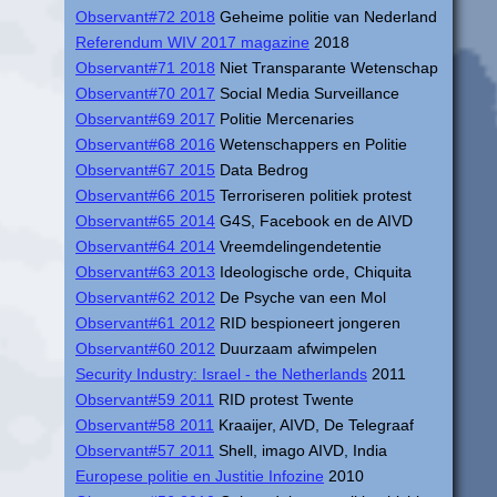
Observant#72 2018
Geheime politie van Nederland
Referendum WIV 2017 magazine
2018
Observant#71 2018
Niet Transparante Wetenschap
Observant#70 2017
Social Media Surveillance
Observant#69 2017
Politie Mercenaries
Observant#68 2016
Wetenschappers en Politie
Observant#67 2015
Data Bedrog
Observant#66 2015
Terroriseren politiek protest
Observant#65 2014
G4S, Facebook en de AIVD
Observant#64 2014
Vreemdelingendetentie
Observant#63 2013
Ideologische orde, Chiquita
Observant#62 2012
De Psyche van een Mol
Observant#61 2012
RID bespioneert jongeren
Observant#60 2012
Duurzaam afwimpelen
Security Industry: Israel - the Netherlands
2011
Observant#59 2011
RID protest Twente
Observant#58 2011
Kraaijer, AIVD, De Telegraaf
Observant#57 2011
Shell, imago AIVD, India
Europese politie en Justitie Infozine
2010