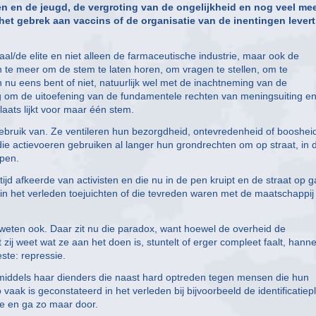
 en de jeugd, de vergroting van de ongelijkheid en nog veel mee
het gebrek aan vaccins of de organisatie van de inentingen lever
aal/de elite en niet alleen de farmaceutische industrie, maar ook de
n te meer om de stem te laten horen, om vragen te stellen, om te
 nu eens bent of niet, natuurlijk wel met de inachtneming van de
g om de uitoefening van de fundamentele rechten van meningsuiting e
laats lijkt voor maar één stem.
ebruik van. Ze ventileren hun bezorgdheid, ontevredenheid of boosheid
 die actievoeren gebruiken al langer hun grondrechten om op straat, in 
lpen.
ltijd afkeerde van activisten en die nu in de pen kruipt en de straat op g
 in het verleden toejuichten of die tevreden waren met de maatschappij
 weten ook. Daar zit nu die paradox, want hoewel de overheid de
 zij weet wat ze aan het doen is, stuntelt of erger compleet faalt, hanne
este: repressie.
ken middels haar dienders die naast hard optreden tegen mensen die hun
ak is geconstateerd in het verleden bij bijvoorbeeld de identificatiepl
ole en ga zo maar door.