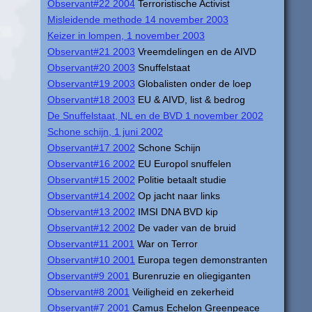
Observant#22 2004
Terroristische Activist
Misleidende methode 14 november 2003
Keizer in lompen, 1 november 2003
Observant#21 2003
Vreemdelingen en de AIVD
Observant#20 2003
Snuffelstaat
Observant#19 2003
Globalisten onder de loep
Observant#18 2003
EU & AIVD, list & bedrog
De Snuffelstaat, NL en de BVD 1 november 2002
Schone schijn, 1 juni 2002
Observant#17 2002
Schone Schijn
Observant#16 2002
EU Europol snuffelen
Observant#15 2002
Politie betaalt studie
Observant#14 2002
Op jacht naar links
Observant#13 2002
IMSI DNA BVD kip
Observant#12 2002
De vader van de bruid
Observant#11 2001
War on Terror
Observant#10 2001
Europa tegen demonstranten
Observant#9 2001
Burenruzie en oliegiganten
Observant#8 2001
Veiligheid en zekerheid
Observant#7 2001
Camus Echelon Greenpeace