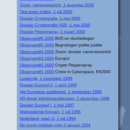
Zoom, cameratoezicht, 1 augustus 2000
Tips tegen tralies, 1 juli 2000
Dossier Cryptografie, 1 mei 2000
Dossier Cryptografie (GB), 1 mei 2000
Dossier Pepperspray, 1 maart 2000
Observant#6 2000
BVD en vluchtelingen
Observant#5 2000
Begrotingen politie justitie
Observant#4 2000
Zoom: dossier cameratoezicht
Observant#3 2000
Europol
Observant#2 2000
Crypto Pepperspray
Observant#1 2000
Crime in Cyberspace, EK2000
Luisterrijk, 1 november 1999
Dossier Europol II, 1 april 1999
Het Europese asielbeleid, 1 september 1999
VD-Amok inlichtingendiensten, 1 december 1998
Dossier Europol I, 1 mei 1997
Welingelichte Kringen, 1 juli 1995
Nederland, open U, 1 juli 1994
De muren hebben oren 1 januari 1994