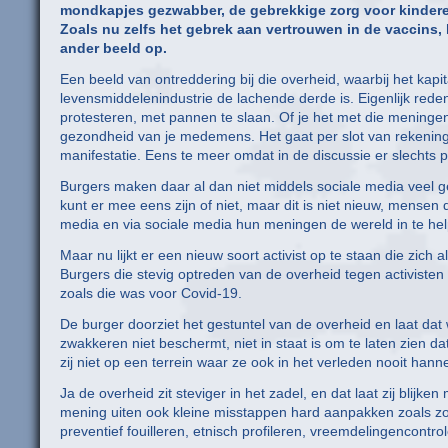
mondkapjes gezwabber, de gebrekkige zorg voor kinderen
Zoals nu zelfs het gebrek aan vertrouwen in de vaccins, 
ander beeld op.
Een beeld van ontreddering bij die overheid, waarbij het kapit
levensmiddelenindustrie de lachende derde is. Eigenlijk rede
protesteren, met pannen te slaan. Of je het met die meningen
gezondheid van je medemens. Het gaat per slot van rekenin
manifestatie. Eens te meer omdat in de discussie er slechts p
Burgers maken daar al dan niet middels sociale media veel g
kunt er mee eens zijn of niet, maar dit is niet nieuw, mensen
media en via sociale media hun meningen de wereld in te he
Maar nu lijkt er een nieuw soort activist op te staan die zich a
Burgers die stevig optreden van de overheid tegen activisten
zoals die was voor Covid-19.
De burger doorziet het gestuntel van de overheid en laat dat
zwakkeren niet beschermt, niet in staat is om te laten zien dat
zij niet op een terrein waar ze ook in het verleden nooit hann
Ja de overheid zit steviger in het zadel, en dat laat zij blij
mening uiten ook kleine misstappen hard aanpakken zoals zo va
preventief fouilleren, etnisch profileren, vreemdelingencontr