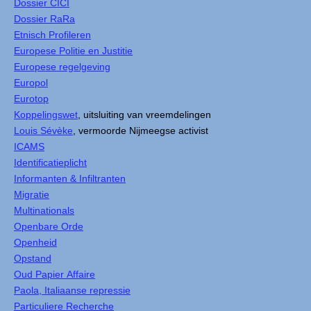
Dossier CICI
Dossier RaRa
Etnisch Profileren
Europese Politie en Justitie
Europese regelgeving
Europol
Eurotop
Koppelingswet
, uitsluiting van vreemdelingen
Louis Sévèke
, vermoorde Nijmeegse activist
ICAMS
Identificatieplicht
Informanten & Infiltranten
Migratie
Multinationals
Openbare Orde
Openheid
Opstand
Oud Papier Affaire
Paola, Italiaanse repressie
Particuliere Recherche