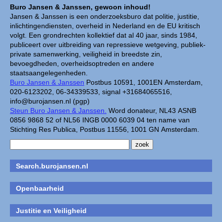
Buro Jansen & Janssen, gewoon inhoud!
Jansen & Janssen is een onderzoeksburo dat politie, justitie,
inlichtingendiensten, overheid in Nederland en de EU kritisch
volgt. Een grondrechten kollektief dat al 40 jaar, sinds 1984,
publiceert over uitbreiding van repressieve wetgeving, publiek-
private samenwerking, veiligheid in breedste zin,
bevoegdheden, overheidsoptreden en andere
staatsaangelegenheden.
Buro Jansen & Janssen
Postbus 10591, 1001EN Amsterdam,
020-6123202, 06-34339533, signal +31684065516,
info@burojansen.nl (pgp)
Steun Buro Jansen & Janssen.
Word donateur, NL43 ASNB
0856 9868 52 of NL56 INGB 0000 6039 04 ten name van
Stichting Res Publica, Postbus 11556, 1001 GN Amsterdam.
Search.burojansen.nl
Openbaarheid
Justitie en Veiligheid