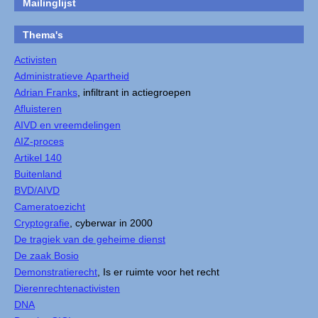
Mailinglijst
Thema's
Activisten
Administratieve Apartheid
Adrian Franks
, infiltrant in actiegroepen
Afluisteren
AIVD en vreemdelingen
AIZ-proces
Artikel 140
Buitenland
BVD/AIVD
Cameratoezicht
Cryptografie
, cyberwar in 2000
De tragiek van de geheime dienst
De zaak Bosio
Demonstratierecht
, Is er ruimte voor het recht
Dierenrechtenactivisten
DNA