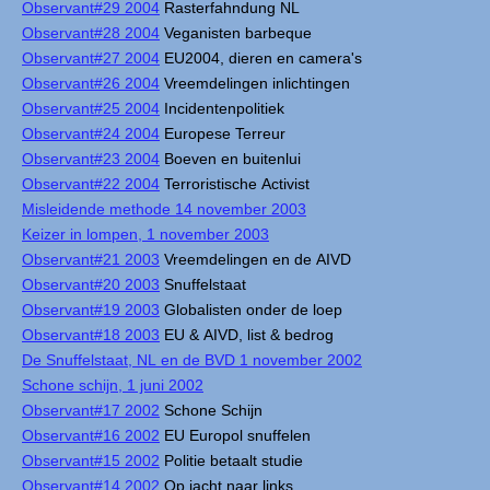
Observant#29 2004
Rasterfahndung NL
Observant#28 2004
Veganisten barbeque
Observant#27 2004
EU2004, dieren en camera's
Observant#26 2004
Vreemdelingen inlichtingen
Observant#25 2004
Incidentenpolitiek
Observant#24 2004
Europese Terreur
Observant#23 2004
Boeven en buitenlui
Observant#22 2004
Terroristische Activist
Misleidende methode 14 november 2003
Keizer in lompen, 1 november 2003
Observant#21 2003
Vreemdelingen en de AIVD
Observant#20 2003
Snuffelstaat
Observant#19 2003
Globalisten onder de loep
Observant#18 2003
EU & AIVD, list & bedrog
De Snuffelstaat, NL en de BVD 1 november 2002
Schone schijn, 1 juni 2002
Observant#17 2002
Schone Schijn
Observant#16 2002
EU Europol snuffelen
Observant#15 2002
Politie betaalt studie
Observant#14 2002
Op jacht naar links