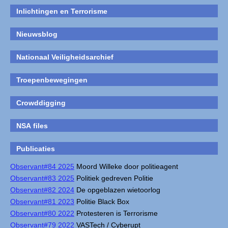
Inlichtingen en Terrorisme
Nieuwsblog
Nationaal Veiligheidsarchief
Troepenbewegingen
Crowddigging
NSA files
Publicaties
Observant#84 2025
Moord Willeke door politieagent
Observant#83 2025
Politiek gedreven Politie
Observant#82 2024
De opgeblazen wietoorlog
Observant#81 2023
Politie Black Box
Observant#80 2022
Protesteren is Terrorisme
Observant#79 2022
VASTech / Cyberupt