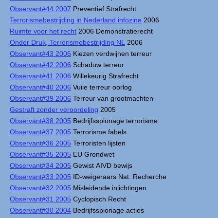
Observant#44 2007
Preventief Strafrecht
Terrorismebestrijding in Nederland infozine
2006
Ruimte voor het recht
2006 Demonstratierecht
Onder Druk, Terrorismebestrijding NL
2006
Observant#43 2006
Kiezen verdwijnen terreur
Observant#42 2006
Schaduw terreur
Observant#41 2006
Willekeurig Strafrecht
Observant#40 2006
Vuile terreur oorlog
Observant#39 2006
Terreur van grootmachten
Gestraft zonder veroordeling
2005
Observant#38 2005
Bedrijfsspionage terrorisme
Observant#37 2005
Terrorisme fabels
Observant#36 2005
Terroristen lijsten
Observant#35 2005
EU Grondwet
Observant#34 2005
Gewist AIVD bewijs
Observant#33 2005
ID-weigeraars Nat. Recherche
Observant#32 2005
Misleidende inlichtingen
Observant#31 2005
Cyclopisch Recht
Observant#30 2004
Bedrijfsspionage acties