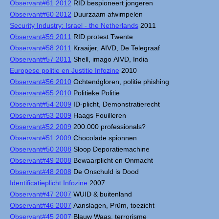
Observant#61 2012
RID bespioneert jongeren
Observant#60 2012
Duurzaam afwimpelen
Security Industry: Israel - the Netherlands
2011
Observant#59 2011
RID protest Twente
Observant#58 2011
Kraaijer, AIVD, De Telegraaf
Observant#57 2011
Shell, imago AIVD, India
Europese politie en Justitie Infozine
2010
Observant#56 2010
Ochtendgloren, politie phishing
Observant#55 2010
Politieke Politie
Observant#54 2009
ID-plicht, Demonstratierecht
Observant#53 2009
Haags Fouilleren
Observant#52 2009
200.000 professionals?
Observant#51 2009
Chocolade spionnen
Observant#50 2008
Sloop Deporatiemachine
Observant#49 2008
Bewaarplicht en Onmacht
Observant#48 2008
De Onschuld is Dood
Identificatieplicht Infozine
2007
Observant#47 2007
WUID & buitenland
Observant#46 2007
Aanslagen, Prüm, toezicht
Observant#45 2007
Blauw Waas, terrorisme