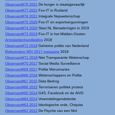
Observant#78 2021
De burger is staatsgevaarlijk
Observant#77 2021
Fox-IT in Rusland
Observant#76 2021
Integrale Nepwetenschap
Observant#75 2020
Fox-IT en exportvergunningen
Observant#74 2020
Stasi NL Benaderingen in 2019
Observant#73 2019
Fox-IT in het Midden-Oosten
Arrestantenhandleiding
2018
Observant#72 2018
Geheime politie van Nederland
Referendum WIV 2017 magazine
2018
Observant#71 2018
Niet Transparante Wetenschap
Observant#70 2017
Social Media Surveillance
Observant#69 2017
Politie Mercenaries
Observant#68 2016
Wetenschappers en Politie
Observant#67 2015
Data Bedrog
Observant#66 2015
Terroriseren politiek protest
Observant#65 2014
G4S, Facebook en de AIVD
Observant#64 2014
Vreemdelingendetentie
Observant#63 2013
Ideologische orde, Chiquita
Observant#62 2012
De Psyche van een Mol