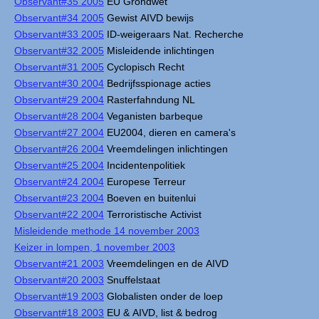
Observant#35 2005
EU Grondwet
Observant#34 2005
Gewist AIVD bewijs
Observant#33 2005
ID-weigeraars Nat. Recherche
Observant#32 2005
Misleidende inlichtingen
Observant#31 2005
Cyclopisch Recht
Observant#30 2004
Bedrijfsspionage acties
Observant#29 2004
Rasterfahndung NL
Observant#28 2004
Veganisten barbeque
Observant#27 2004
EU2004, dieren en camera's
Observant#26 2004
Vreemdelingen inlichtingen
Observant#25 2004
Incidentenpolitiek
Observant#24 2004
Europese Terreur
Observant#23 2004
Boeven en buitenlui
Observant#22 2004
Terroristische Activist
Misleidende methode 14 november 2003
Keizer in lompen, 1 november 2003
Observant#21 2003
Vreemdelingen en de AIVD
Observant#20 2003
Snuffelstaat
Observant#19 2003
Globalisten onder de loep
Observant#18 2003
EU & AIVD, list & bedrog