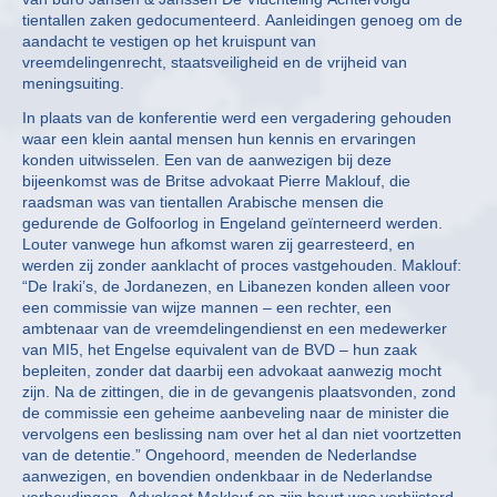
tientallen zaken gedocumenteerd. Aanleidingen genoeg om de
aandacht te vestigen op het kruispunt van
vreemdelingenrecht, staatsveiligheid en de vrijheid van
meningsuiting.
In plaats van de konferentie werd een vergadering gehouden
waar een klein aantal mensen hun kennis en ervaringen
konden uitwisselen. Een van de aanwezigen bij deze
bijeenkomst was de Britse advokaat Pierre Maklouf, die
raadsman was van tientallen Arabische mensen die
gedurende de Golfoorlog in Engeland geïnterneerd werden.
Louter vanwege hun afkomst waren zij gearresteerd, en
werden zij zonder aanklacht of proces vastgehouden. Maklouf:
“De Iraki’s, de Jordanezen, en Libanezen konden alleen voor
een commissie van wijze mannen – een rechter, een
ambtenaar van de vreemdelingendienst en een medewerker
van MI5, het Engelse equivalent van de BVD – hun zaak
bepleiten, zonder dat daarbij een advokaat aanwezig mocht
zijn. Na de zittingen, die in de gevangenis plaatsvonden, zond
de commissie een geheime aanbeveling naar de minister die
vervolgens een beslissing nam over het al dan niet voortzetten
van de detentie.” Ongehoord, meenden de Nederlandse
aanwezigen, en bovendien ondenkbaar in de Nederlandse