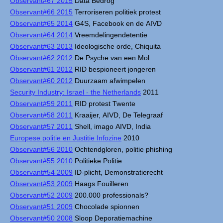
Observant#67 2015
Data Bedrog
Observant#66 2015
Terroriseren politiek protest
Observant#65 2014
G4S, Facebook en de AIVD
Observant#64 2014
Vreemdelingendetentie
Observant#63 2013
Ideologische orde, Chiquita
Observant#62 2012
De Psyche van een Mol
Observant#61 2012
RID bespioneert jongeren
Observant#60 2012
Duurzaam afwimpelen
Security Industry: Israel - the Netherlands
2011
Observant#59 2011
RID protest Twente
Observant#58 2011
Kraaijer, AIVD, De Telegraaf
Observant#57 2011
Shell, imago AIVD, India
Europese politie en Justitie Infozine
2010
Observant#56 2010
Ochtendgloren, politie phishing
Observant#55 2010
Politieke Politie
Observant#54 2009
ID-plicht, Demonstratierecht
Observant#53 2009
Haags Fouilleren
Observant#52 2009
200.000 professionals?
Observant#51 2009
Chocolade spionnen
Observant#50 2008
Sloop Deporatiemachine