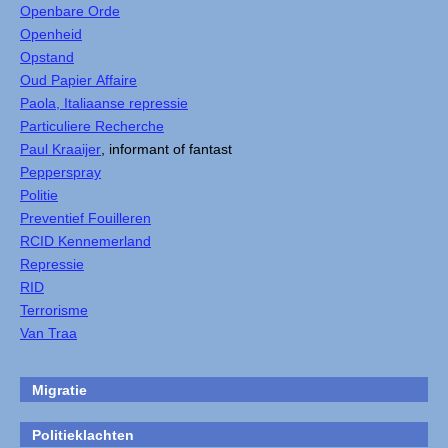
Openbare Orde
Openheid
Opstand
Oud Papier Affaire
Paola, Italiaanse repressie
Particuliere Recherche
Paul Kraaijer
, informant of fantast
Pepperspray
Politie
Preventief Fouilleren
RCID Kennemerland
Repressie
RID
Terrorisme
Van Traa
Migratie
Politieklachten