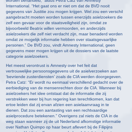
worden behandeld,” aldus Petra Catz van Amnesty
International. “Het gaat ons er niet om dat de BVD nooit
gegevens van Justitie zou mogen krijgen. Wel zou een verschil
aangebracht moeten worden tussen enerzijds asielzoekers die
zelf een gevaar voor de staatsveiligheid zijn, omdat ze
bijvoorbeeld Beatrix willen vermoorden, en anderzijds
asielzoekers die zelf niet verdacht zijn, maar benaderd worden
omdat ze mogelijk informatie hebben over staatsgevaarlijke
personen.” De BVD zou, vindt Amnesty International, geen
gegevens meer mogen krijgen uit de dossiers van de laatste
categorie asielzoekers.
Het meest verontrust is Amnesty over het feit dat
vertrouwelijke persoonsgegevens uit de asielverzoeken aan
‘bevriende zusterdiensten’ zoals de CIA werden doorgegeven.
Petra Catz: “Er wordt nu eenmaal verschillend gedacht over de
eerbiediging van de mensenrechten door de CIA. Wanneer bij
asielzoekers het idee ontstaat dat de informatie die zij
verstrekken weer bij hun regering kan terechtkomen, kan dat
ertoe leiden dat zij ervan afzien een asielaanvraag in te
dienen. Dat zou een aantasting van een rechtvaardige
asielprocedure betekenen.” Overigens zal niets de CIA in de
weg staan wanneer zij de uit Nederland afkomstige informatie
over Nathan Quimpo op haar beurt aflevert bij de Filipijns