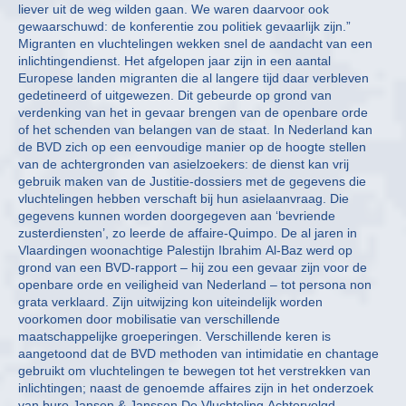
liever uit de weg wilden gaan. We waren daarvoor ook
gewaarschuwd: de konferentie zou politiek gevaarlijk zijn.”
Migranten en vluchtelingen wekken snel de aandacht van een
inlichtingendienst. Het afgelopen jaar zijn in een aantal
Europese landen migranten die al langere tijd daar verbleven
gedetineerd of uitgewezen. Dit gebeurde op grond van
verdenking van het in gevaar brengen van de openbare orde
of het schenden van belangen van de staat. In Nederland kan
de BVD zich op een eenvoudige manier op de hoogte stellen
van de achtergronden van asielzoekers: de dienst kan vrij
gebruik maken van de Justitie-dossiers met de gegevens die
vluchtelingen hebben verschaft bij hun asielaanvraag. Die
gegevens kunnen worden doorgegeven aan ‘bevriende
zusterdiensten’, zo leerde de affaire-Quimpo. De al jaren in
Vlaardingen woonachtige Palestijn Ibrahim Al-Baz werd op
grond van een BVD-rapport – hij zou een gevaar zijn voor de
openbare orde en veiligheid van Nederland – tot persona non
grata verklaard. Zijn uitwijzing kon uiteindelijk worden
voorkomen door mobilisatie van verschillende
maatschappelijke groeperingen. Verschillende keren is
aangetoond dat de BVD methoden van intimidatie en chantage
gebruikt om vluchtelingen te bewegen tot het verstrekken van
inlichtingen; naast de genoemde affaires zijn in het onderzoek
van buro Jansen & Janssen De Vluchteling Achtervolgd