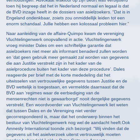
verhoudingen. Advokaat Maklouf op zijn beurt was verbijsterd
toen hij begreep dat het in Nederland normaal en legaal is dat
de BVD inzage heeft in de dossiers van asielzoekers. “Dat is in
Engeland ondenkbaar, zoiets zou onmiddellijk leiden tot een
enorm schandaal. Jullie hebben een kolossaal probleem hier.”
Naar aanleiding van de affaire-Quimpo kwam de vereniging
Vluchtelingenwerk onopvallend in actie. Vluchtelingenwerk
vroeg minister Dales om een schriftelijke garantie dat
asielzoekers niet meer als informant benaderd zullen worden
en ‘dat geen gebruik meer gemaakt zal worden van gegevens
die aan Justitie verstrekt zijn in het kader van de
asielprocedure buiten het kader van deze procedure’. Dales
reageerde per brief met de korte mededeling dat het
uitwisselen van vertrouwelijke gegevens tussen Justitie en de
BVD wettelijk is toegestaan, en vermeldde daarnaast dat de
BVD aan ‘regimes waar de eerbiediging van de
mensenrechten niet is gewaarborgd’ nooit dergelijke gegevens
verstrekt. Een woordvoerder van Vluchtelingenwerk liet weten
dat tussen Dales en de Vereniging niet verder
gecorrespondeerd is, maar dat het onderwerp binnen het
bestuur van Vluchtelingenwerk nog wel de aandacht heeft.Ook
Amnesty International toonde zich bezorgd: “Wij vinden dat de
gegevens uit het asielverzoek uiterst vertrouwelijk moeten