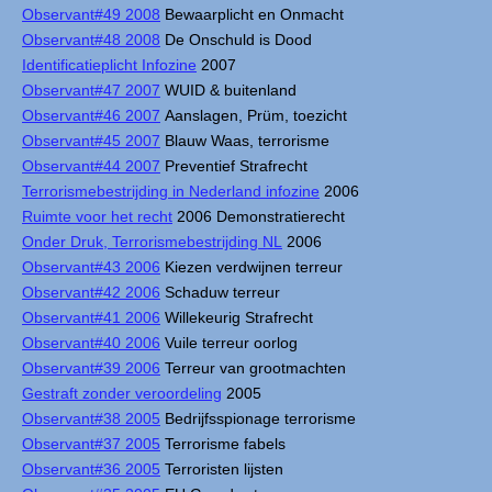
Observant#49 2008
Bewaarplicht en Onmacht
Observant#48 2008
De Onschuld is Dood
Identificatieplicht Infozine
2007
Observant#47 2007
WUID & buitenland
Observant#46 2007
Aanslagen, Prüm, toezicht
Observant#45 2007
Blauw Waas, terrorisme
Observant#44 2007
Preventief Strafrecht
Terrorismebestrijding in Nederland infozine
2006
Ruimte voor het recht
2006 Demonstratierecht
Onder Druk, Terrorismebestrijding NL
2006
Observant#43 2006
Kiezen verdwijnen terreur
Observant#42 2006
Schaduw terreur
Observant#41 2006
Willekeurig Strafrecht
Observant#40 2006
Vuile terreur oorlog
Observant#39 2006
Terreur van grootmachten
Gestraft zonder veroordeling
2005
Observant#38 2005
Bedrijfsspionage terrorisme
Observant#37 2005
Terrorisme fabels
Observant#36 2005
Terroristen lijsten