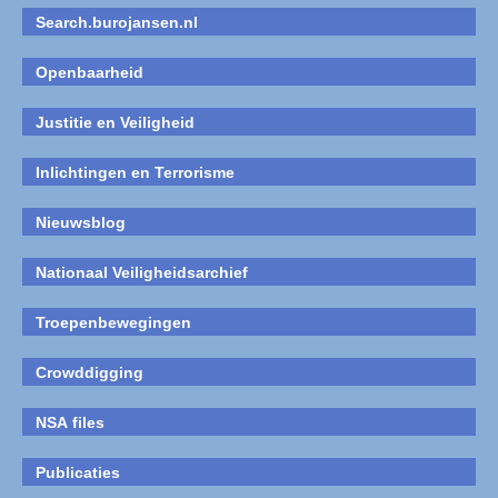
Search.burojansen.nl
Openbaarheid
Justitie en Veiligheid
Inlichtingen en Terrorisme
Nieuwsblog
Nationaal Veiligheidsarchief
Troepenbewegingen
Crowddigging
NSA files
Publicaties