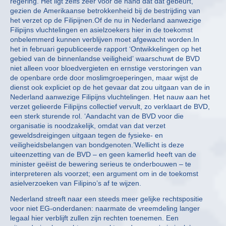
regering. Het ligt zelfs zeer voor de hand dat dat gebeurt,
gezien de Amerikaanse betrokkenheid bij de bestrijding van
het verzet op de Filipijnen.Of de nu in Nederland aanwezige
Filipijns vluchtelingen en asielzoekers hier in de toekomst
onbelemmerd kunnen verblijven moet afgewacht worden.In
het in februari gepubliceerde rapport ‘Ontwikkelingen op het
gebied van de binnenlandse veiligheid’ waarschuwt de BVD
niet alleen voor bloedvergieten en ernstige verstoringen van
de openbare orde door moslimgroeperingen, maar wijst de
dienst ook expliciet op de het gevaar dat zou uitgaan van de in
Nederland aanwezige Filipijns vluchtelingen. Het nauw aan het
verzet gelieerde Filipijns collectief vervult, zo verklaart de BVD,
een sterk sturende rol. ‘Aandacht van de BVD voor die
organisatie is noodzakelijk, omdat van dat verzet
geweldsdreigingen uitgaan tegen de fysieke- en
veiligheidsbelangen van bondgenoten.’Wellicht is deze
uiteenzetting van de BVD – en geen kamerlid heeft van de
minister geëist de bewering serieus te onderbouwen – te
interpreteren als voorzet; een argument om in de toekomst
asielverzoeken van Filipino’s af te wijzen.
Nederland streeft naar een steeds meer gelijke rechtspositie
voor niet EG-onderdanen: naarmate de vreemdeling langer
legaal hier verblijft zullen zijn rechten toenemen. Een