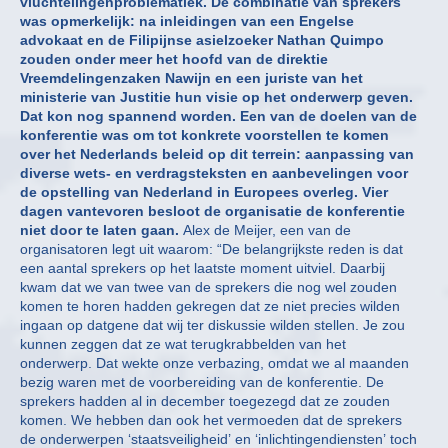
vluchtelingenproblematiek. De combinatie van sprekers
was opmerkelijk: na inleidingen van een Engelse
advokaat en de Filipijnse asielzoeker Nathan Quimpo
zouden onder meer het hoofd van de direktie
Vreemdelingenzaken Nawijn en een juriste van het
ministerie van Justitie hun visie op het onderwerp geven.
Dat kon nog spannend worden. Een van de doelen van de
konferentie was om tot konkrete voorstellen te komen
over het Nederlands beleid op dit terrein: aanpassing van
diverse wets- en verdragsteksten en aanbevelingen voor
de opstelling van Nederland in Europees overleg. Vier
dagen vantevoren besloot de organisatie de konferentie
niet door te laten gaan.
Alex de Meijer, een van de
organisatoren legt uit waarom: “De belangrijkste reden is dat
een aantal sprekers op het laatste moment uitviel. Daarbij
kwam dat we van twee van de sprekers die nog wel zouden
komen te horen hadden gekregen dat ze niet precies wilden
ingaan op datgene dat wij ter diskussie wilden stellen. Je zou
kunnen zeggen dat ze wat terugkrabbelden van het
onderwerp. Dat wekte onze verbazing, omdat we al maanden
bezig waren met de voorbereiding van de konferentie. De
sprekers hadden al in december toegezegd dat ze zouden
komen. We hebben dan ook het vermoeden dat de sprekers
de onderwerpen ‘staatsveiligheid’ en ‘inlichtingendiensten’ toch