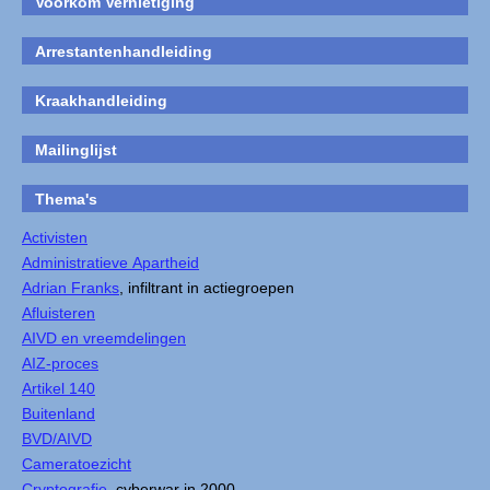
Voorkom Vernietiging
Arrestantenhandleiding
Kraakhandleiding
Mailinglijst
Thema's
Activisten
Administratieve Apartheid
Adrian Franks
, infiltrant in actiegroepen
Afluisteren
AIVD en vreemdelingen
AIZ-proces
Artikel 140
Buitenland
BVD/AIVD
Cameratoezicht
Cryptografie
, cyberwar in 2000