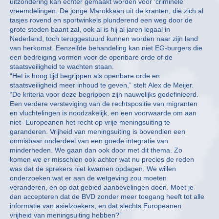
uitzondering kan echter gemaakt worden voor ‘criminele’
vreemdelingen. De jonge Marokkaan uit de kranten, die zich al
tasjes rovend en sportwinkels plunderend een weg door de
grote steden baant zal, ook al is hij al jaren legaal in
Nederland, toch teruggestuurd kunnen worden naar zijn land
van herkomst. Eenzelfde behandeling kan niet EG-burgers die
een bedreiging vormen voor de openbare orde of de
staatsveiligheid te wachten staan.
“Het is hoog tijd begrippen als openbare orde en
staatsveiligheid meer inhoud te geven,” stelt Alex de Meijer.
“De kriteria voor deze begrippen zijn nauwelijks gedefinieerd.
Een verdere versteviging van de rechtspositie van migranten
en vluchtelingen is noodzakelijk, en een voorwaarde om aan
niet- Europeanen het recht op vrije meningsuiting te
garanderen. Vrijheid van meningsuiting is bovendien een
onmisbaar onderdeel van een goede integratie van
minderheden. We gaan dan ook door met dit thema. Zo
komen we er misschien ook achter wat nu precies de reden
was dat de sprekers niet kwamen opdagen. We willen
onderzoeken wat er aan de wetgeving zou moeten
veranderen, en op dat gebied aanbevelingen doen. Moet je
dan accepteren dat de BVD zonder meer toegang heeft tot alle
informatie van asielzoekers, en dat slechts Europeanen
vrijheid van meningsuiting hebben?”