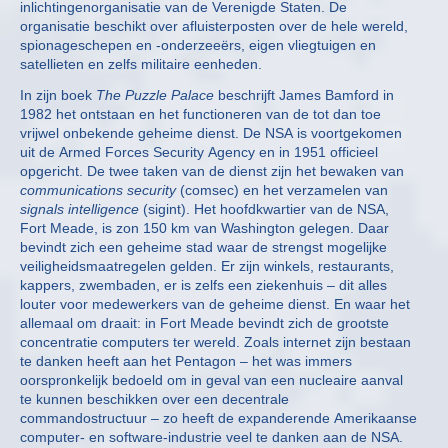
inlichtingenorganisatie van de Verenigde Staten. De
organisatie beschikt over afluisterposten over de hele wereld,
spionageschepen en -onderzeeërs, eigen vliegtuigen en
satellieten en zelfs militaire eenheden.
In zijn boek
The Puzzle Palace
beschrijft James Bamford in
1982 het ontstaan en het functioneren van de tot dan toe
vrijwel onbekende geheime dienst. De NSA is voortgekomen
uit de Armed Forces Security Agency en in 1951 officieel
opgericht. De twee taken van de dienst zijn het bewaken van
communications security
(comsec) en het verzamelen van
signals intelligence
(sigint). Het hoofdkwartier van de NSA,
Fort Meade, is zon 150 km van Washington gelegen. Daar
bevindt zich een geheime stad waar de strengst mogelijke
veiligheidsmaatregelen gelden. Er zijn winkels, restaurants,
kappers, zwembaden, er is zelfs een ziekenhuis – dit alles
louter voor medewerkers van de geheime dienst. En waar het
allemaal om draait: in Fort Meade bevindt zich de grootste
concentratie computers ter wereld. Zoals internet zijn bestaan
te danken heeft aan het Pentagon – het was immers
oorspronkelijk bedoeld om in geval van een nucleaire aanval
te kunnen beschikken over een decentrale
commandostructuur – zo heeft de expanderende Amerikaanse
computer- en software-industrie veel te danken aan de NSA.