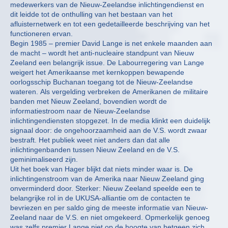
medewerkers van de Nieuw-Zeelandse inlichtingendienst en
dit leidde tot de onthulling van het bestaan van het
afluisternetwerk en tot een gedetailleerde beschrijving van het
functioneren ervan.
Begin 1985 – premier David Lange is net enkele maanden aan
de macht – wordt het anti-nucleaire standpunt van Nieuw
Zeeland een belangrijk issue. De Labourregering van Lange
weigert het Amerikaanse met kernkoppen bewapende
oorlogsschip Buchanan toegang tot de Nieuw-Zeelandse
wateren. Als vergelding verbreken de Amerikanen de militaire
banden met Nieuw Zeeland, bovendien wordt de
informatiestroom naar de Nieuw-Zeelandse
inlichtingendiensten stopgezet. In de media klinkt een duidelijk
signaal door: de ongehoorzaamheid aan de V.S. wordt zwaar
bestraft. Het publiek weet niet anders dan dat alle
inlichtingenbanden tussen Nieuw Zeeland en de V.S.
geminimaliseerd zijn.
Uit het boek van Hager blijkt dat niets minder waar is. De
inlichtingenstroom van de Amerika naar Nieuw Zeeland ging
onverminderd door. Sterker: Nieuw Zeeland speelde een te
belangrijke rol in de UKUSA-alliantie om de contacten te
bevriezen en per saldo ging de meeste informatie van Nieuw-
Zeeland naar de V.S. en niet omgekeerd. Opmerkelijk genoeg
was zelfs premier Lange niet op de hoogte van hetgeen zich