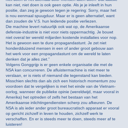
kan niet, niet doen is ook geen optie. Als je je inleeft in hun
positie, dan zeg je gewoon tegen je regering: Sorry, maar het
is nou eenmaal spuugduur. Maar er is geen alternatief, want
dan zouden de V.S. hun leidende positie verliezen.
Die machine levert natuurlijk ook wat op, de Amerikaanse
defensie-industrie is niet voor niets oppermachtig. Je bouwt
niet overal ter wereld miljarden kostende installaties voor nop.
Het is gewoon een te dure propagandastunt. Je zet niet
honderdduizend mensen in een of ander groot gebouw aan
het werk voor een propagandastunt om de wereld te laten
denken dat je alles ziet.”
Volgens Gonggrijp is er geen enkele organisatie die met de
NSA kan concurreren. De afluistermachine is niet meer te
verslaan, er is niets of niemand die tegenstand kan bieden.
Misschien slechts dan als zich een historisch momentum zou
voordoen dat te vergelijken is met het einde van de Vietnam-
oorlog, wanneer de publieke opinie (wereldwijd, maar vooral in
Amerika) het optreden of zelfs het bestaan van het
Amerikaanse inlichtingendiensten scherp zou afkeuren. De
NSA is als ieder ander groot bureaucratisch apparaat er vooral
op gericht zichzelf in leven te houden, zichzelf werk te
verschaffen. En er is steeds meer te doen, steeds meer af te
luisteren!