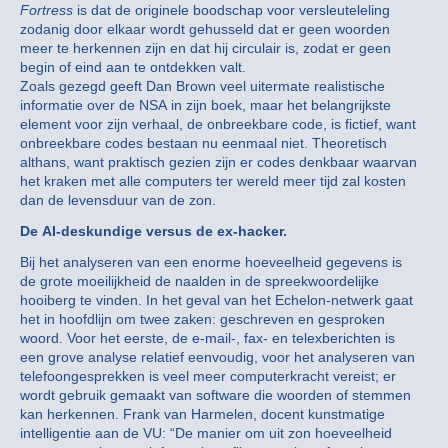
Fortress
is dat de originele boodschap voor versleuteleling
zodanig door elkaar wordt gehusseld dat er geen woorden
meer te herkennen zijn en dat hij circulair is, zodat er geen
begin of eind aan te ontdekken valt.
Zoals gezegd geeft Dan Brown veel uitermate realistische
informatie over de NSA in zijn boek, maar het belangrijkste
element voor zijn verhaal, de onbreekbare code, is fictief, want
onbreekbare codes bestaan nu eenmaal niet. Theoretisch
althans, want praktisch gezien zijn er codes denkbaar waarvan
het kraken met alle computers ter wereld meer tijd zal kosten
dan de levensduur van de zon.
De AI-deskundige versus de ex-hacker.
Bij het analyseren van een enorme hoeveelheid gegevens is
de grote moeilijkheid de naalden in de spreekwoordelijke
hooiberg te vinden. In het geval van het Echelon-netwerk gaat
het in hoofdlijn om twee zaken: geschreven en gesproken
woord. Voor het eerste, de e-mail-, fax- en telexberichten is
een grove analyse relatief eenvoudig, voor het analyseren van
telefoongesprekken is veel meer computerkracht vereist; er
wordt gebruik gemaakt van software die woorden of stemmen
kan herkennen. Frank van Harmelen, docent kunstmatige
intelligentie aan de VU: “De manier om uit zon hoeveelheid