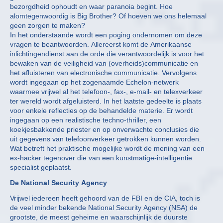
bezorgdheid ophoudt en waar paranoia begint. Hoe
alomtegenwoordig is Big Brother? Of hoeven we ons helemaal
geen zorgen te maken?
In het onderstaande wordt een poging ondernomen om deze
vragen te beantwoorden. Allereerst komt de Amerikaanse
inlichtingendienst aan de orde die verantwoordelijk is voor het
bewaken van de veiligheid van (overheids)communicatie en
het afluisteren van electronische communicatie. Vervolgens
wordt ingegaan op het zogenaamde Echelon-netwerk
waarmee vrijwel al het telefoon-, fax-, e-mail- en telexverkeer
ter wereld wordt afgeluisterd. In het laatste gedeelte is plaats
voor enkele reflecties op de behandelde materie. Er wordt
ingegaan op een realistische techno-thriller, een
koekjesbakkende priester en op onverwachte conclusies die
uit gegevens van telefoonverkeer getrokken kunnen worden.
Wat betreft het praktische mogelijke wordt de mening van een
ex-hacker tegenover die van een kunstmatige-intelligentie
specialist geplaatst.
De National Security Agency
Vrijwel iedereen heeft gehoord van de FBI en de CIA, toch is
de veel minder bekende National Security Agency (NSA) de
grootste, de meest geheime en waarschijnlijk de duurste