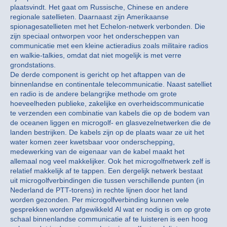
plaatsvindt. Het gaat om Russische, Chinese en andere
regionale satellieten. Daarnaast zijn Amerikaanse
spionagesatellieten met het Echelon-netwerk verbonden. Die
zijn speciaal ontworpen voor het onderscheppen van
communicatie met een kleine actieradius zoals militaire radios
en walkie-talkies, omdat dat niet mogelijk is met verre
grondstations.
De derde component is gericht op het aftappen van de
binnenlandse en continentale telecommunicatie. Naast satelliet
en radio is de andere belangrijke methode om grote
hoeveelheden publieke, zakelijke en overheidscommunicatie
te verzenden een combinatie van kabels die op de bodem van
de oceanen liggen en microgolf- en glasvezelnetwerken die de
landen bestrijken. De kabels zijn op de plaats waar ze uit het
water komen zeer kwetsbaar voor onderschepping,
medewerking van de eigenaar van de kabel maakt het
allemaal nog veel makkelijker. Ook het microgolfnetwerk zelf is
relatief makkelijk af te tappen. Een dergelijk netwerk bestaat
uit microgolfverbindingen die tussen verschillende punten (in
Nederland de PTT-torens) in rechte lijnen door het land
worden gezonden. Per microgolfverbinding kunnen vele
gesprekken worden afgewikkeld Al wat er nodig is om op grote
schaal binnenlandse communicatie af te luisteren is een hoog