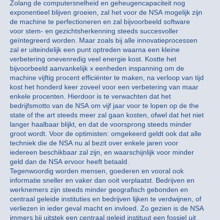
Zolang de computersnelheid en geheugencapaciteit nog
exponentieel blijven groeien, zal het voor de NSA mogelijk zijn
de machine te perfectioneren en zal bijvoorbeeld software
voor stem- en gezichtsherkenning steeds succesvoller
geïntegreerd worden. Maar zoals bij alle innovatieprocessen
zal er uiteindelijk een punt optreden waarna een kleine
verbetering onevenredig veel energie kost. Kostte het
bijvoorbeeld aanvankelijk x eenheden inspanning om de
machine vijftig procent efficiënter te maken, na verloop van tijd
kost het honderd keer zoveel voor een verbetering van maar
enkele procenten. Hierdoor is te verwachten dat het
bedrijfsmotto van de NSA om vijf jaar voor te lopen op de the
state of the art steeds meer zal gaan kosten, ofwel dat het niet
langer haalbaar blijkt, en dat de voorsprong steeds minder
groot wordt. Voor de optimisten: omgekeerd geldt ook dat alle
techniek die de NSA nu al bezit over enkele jaren voor
iedereen beschikbaar zal zijn, en waarschijnlijk voor minder
geld dan de NSA ervoor heeft betaald.
Tegenwoordig worden mensen, goederen en vooral ook
informatie sneller en vaker dan ooit verplaatst. Bedrijven en
werknemers zijn steeds minder geografisch gebonden en
centraal geleide instituties en bedrijven lijken te verdwijnen, of
verliezen in ieder geval macht en invloed. Zo gezien is de NSA
immers bij uitstek een centraal geleid instituut een fossiel uit