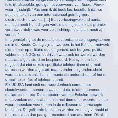
feitelijk afspeelde, getuige het voorwoord van
Secret Power
waar hij schrijft: “Pas toen ik dit boek las, besefte ik dat we
deel uitmaken van een internationaal geïntegreerd
electronisch netwerk… […] Een verbazingwekkend aantal
mensen heeft hem dingen verteld die mij, toen ik als premier
verantwoordelijk was voor de inlichtingendiensten, nooit zijn
verteld.”
In tegenstelling tot de meeste electronische spionagesystemen
die in de Koude Oorlog zijn ontworpen, is het Echelon-netwerk
niet primair op militaire doelen gericht; ook burgers, politici,
vakbonden, NGOs en bedrijven waar ook ter wereld worden
massaal afgeluisterd en bespioneerd. Het systeem is zo
opgezet dat niet enkele specifieke telefoonlijnen of e-mail
adressen worden afgetapt; maar zonder enig onderscheid
wordt alle electronische communicatie onderschept, of het nu
e-mail, telex, fax of telefoon betreft.
Elk UKUSA-land stelt een woordenboek samen met
sleutelwoorden: namen, plaatsen, data, telefoonnummers, e-
mailadressen, etc. De computers van het Echelon-netwerk
onderzoeken automatisch en in real time of er woorden uit de
woordenboeken voorkomen in de miljoenen onderschepte
berichten. De gefilterde berichten worden zo nodig vertaald of
ontsleuteld en dan pas gepresenteerd aan analisten. Dit alles