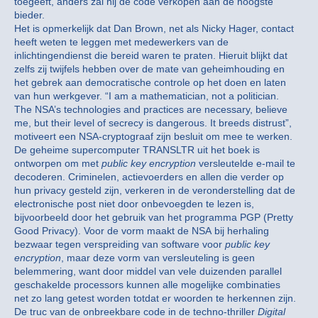
toegeeft, anders zal hij de code verkopen aan de hoogste
bieder.
Het is opmerkelijk dat Dan Brown, net als Nicky Hager, contact
heeft weten te leggen met medewerkers van de
inlichtingendienst die bereid waren te praten. Hieruit blijkt dat
zelfs zij twijfels hebben over de mate van geheimhouding en
het gebrek aan democratische controle op het doen en laten
van hun werkgever. “I am a mathematician, not a politician.
The NSA’s technologies and practices are necessary, believe
me, but their level of secrecy is dangerous. It breeds distrust”,
motiveert een NSA-cryptograaf zijn besluit om mee te werken.
De geheime supercomputer TRANSLTR uit het boek is
ontworpen om met
public key encryption
versleutelde e-mail te
decoderen. Criminelen, actievoerders en allen die verder op
hun privacy gesteld zijn, verkeren in de veronderstelling dat de
electronische post niet door onbevoegden te lezen is,
bijvoorbeeld door het gebruik van het programma PGP (Pretty
Good Privacy). Voor de vorm maakt de NSA bij herhaling
bezwaar tegen verspreiding van software voor
public key
encryption
, maar deze vorm van versleuteling is geen
belemmering, want door middel van vele duizenden parallel
geschakelde processors kunnen alle mogelijke combinaties
net zo lang getest worden totdat er woorden te herkennen zijn.
De truc van de onbreekbare code in de techno-thriller
Digital