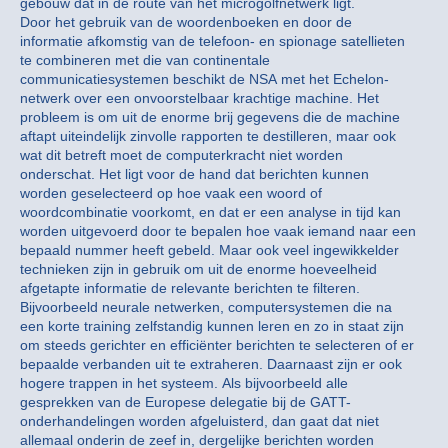
gebouw dat in de route van het microgolfnetwerk ligt.
Door het gebruik van de woordenboeken en door de
informatie afkomstig van de telefoon- en spionage satellieten
te combineren met die van continentale
communicatiesystemen beschikt de NSA met het Echelon-
netwerk over een onvoorstelbaar krachtige machine. Het
probleem is om uit de enorme brij gegevens die de machine
aftapt uiteindelijk zinvolle rapporten te destilleren, maar ook
wat dit betreft moet de computerkracht niet worden
onderschat. Het ligt voor de hand dat berichten kunnen
worden geselecteerd op hoe vaak een woord of
woordcombinatie voorkomt, en dat er een analyse in tijd kan
worden uitgevoerd door te bepalen hoe vaak iemand naar een
bepaald nummer heeft gebeld. Maar ook veel ingewikkelder
technieken zijn in gebruik om uit de enorme hoeveelheid
afgetapte informatie de relevante berichten te filteren.
Bijvoorbeeld neurale netwerken, computersystemen die na
een korte training zelfstandig kunnen leren en zo in staat zijn
om steeds gerichter en efficiënter berichten te selecteren of er
bepaalde verbanden uit te extraheren. Daarnaast zijn er ook
hogere trappen in het systeem. Als bijvoorbeeld alle
gesprekken van de Europese delegatie bij de GATT-
onderhandelingen worden afgeluisterd, dan gaat dat niet
allemaal onderin de zeef in, dergelijke berichten worden