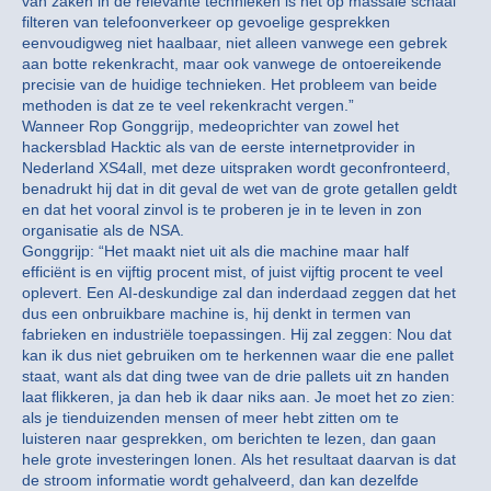
van zaken in de relevante technieken is het op massale schaal
filteren van telefoonverkeer op gevoelige gesprekken
eenvoudigweg niet haalbaar, niet alleen vanwege een gebrek
aan botte rekenkracht, maar ook vanwege de ontoereikende
precisie van de huidige technieken. Het probleem van beide
methoden is dat ze te veel rekenkracht vergen.”
Wanneer Rop Gonggrijp, medeoprichter van zowel het
hackersblad Hacktic als van de eerste internetprovider in
Nederland XS4all, met deze uitspraken wordt geconfronteerd,
benadrukt hij dat in dit geval de wet van de grote getallen geldt
en dat het vooral zinvol is te proberen je in te leven in zon
organisatie als de NSA.
Gonggrijp: “Het maakt niet uit als die machine maar half
efficiënt is en vijftig procent mist, of juist vijftig procent te veel
oplevert. Een AI-deskundige zal dan inderdaad zeggen dat het
dus een onbruikbare machine is, hij denkt in termen van
fabrieken en industriële toepassingen. Hij zal zeggen: Nou dat
kan ik dus niet gebruiken om te herkennen waar die ene pallet
staat, want als dat ding twee van de drie pallets uit zn handen
laat flikkeren, ja dan heb ik daar niks aan. Je moet het zo zien:
als je tienduizenden mensen of meer hebt zitten om te
luisteren naar gesprekken, om berichten te lezen, dan gaan
hele grote investeringen lonen. Als het resultaat daarvan is dat
de stroom informatie wordt gehalveerd, dan kan dezelfde