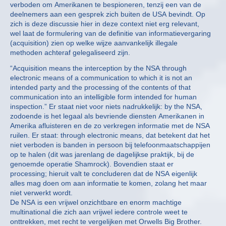
verboden om Amerikanen te bespioneren, tenzij een van de
deelnemers aan een gesprek zich buiten de USA bevindt. Op
zich is deze discussie hier in deze context niet erg relevant,
wel laat de formulering van de definitie van informatievergaring
(acquisition) zien op welke wijze aanvankelijk illegale
methoden achteraf gelegaliseerd zijn.
“Acquisition means the interception by the NSA through
electronic means of a communication to which it is not an
intended party and the processing of the contents of that
communication into an intelligible form intended for human
inspection.” Er staat niet voor niets nadrukkelijk: by the NSA,
zodoende is het legaal als bevriende diensten Amerikanen in
Amerika afluisteren en de zo verkregen informatie met de NSA
ruilen. Er staat: through electronic means, dat betekent dat het
niet verboden is banden in persoon bij telefoonmaatschappijen
op te halen (dit was jarenlang de dagelijkse praktijk, bij de
genoemde operatie Shamrock). Bovendien staat er
processing; hieruit valt te concluderen dat de NSA eigenlijk
alles mag doen om aan informatie te komen, zolang het maar
niet verwerkt wordt.
De NSA is een vrijwel onzichtbare en enorm machtige
multinational die zich aan vrijwel iedere controle weet te
onttrekken, met recht te vergelijken met Orwells Big Brother.