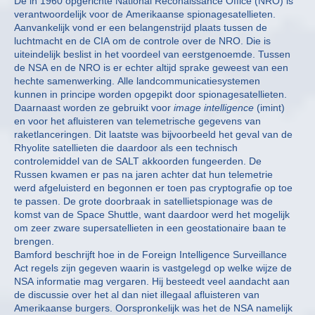
De in 1960 opgerichte National Reconaissance Office (NRO) is
verantwoordelijk voor de Amerikaanse spionagesatellieten.
Aanvankelijk vond er een belangenstrijd plaats tussen de
luchtmacht en de CIA om de controle over de NRO. Die is
uiteindelijk beslist in het voordeel van eerstgenoemde. Tussen
de NSA en de NRO is er echter altijd sprake geweest van een
hechte samenwerking. Alle landcommunicatiesystemen
kunnen in principe worden opgepikt door spionagesatellieten.
Daarnaast worden ze gebruikt voor
image intelligence
(imint)
en voor het afluisteren van telemetrische gegevens van
raketlanceringen. Dit laatste was bijvoorbeeld het geval van de
Rhyolite satellieten die daardoor als een technisch
controlemiddel van de SALT akkoorden fungeerden. De
Russen kwamen er pas na jaren achter dat hun telemetrie
werd afgeluisterd en begonnen er toen pas cryptografie op toe
te passen. De grote doorbraak in satellietspionage was de
komst van de Space Shuttle, want daardoor werd het mogelijk
om zeer zware supersatellieten in een geostationaire baan te
brengen.
Bamford beschrijft hoe in de Foreign Intelligence Surveillance
Act regels zijn gegeven waarin is vastgelegd op welke wijze de
NSA informatie mag vergaren. Hij besteedt veel aandacht aan
de discussie over het al dan niet illegaal afluisteren van
Amerikaanse burgers. Oorspronkelijk was het de NSA namelijk