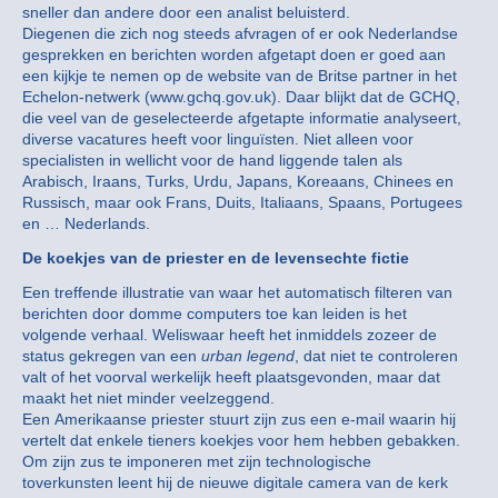
sneller dan andere door een analist beluisterd.
Diegenen die zich nog steeds afvragen of er ook Nederlandse
gesprekken en berichten worden afgetapt doen er goed aan
een kijkje te nemen op de website van de Britse partner in het
Echelon-netwerk (www.gchq.gov.uk). Daar blijkt dat de GCHQ,
die veel van de geselecteerde afgetapte informatie analyseert,
diverse vacatures heeft voor linguïsten. Niet alleen voor
specialisten in wellicht voor de hand liggende talen als
Arabisch, Iraans, Turks, Urdu, Japans, Koreaans, Chinees en
Russisch, maar ook Frans, Duits, Italiaans, Spaans, Portugees
en … Nederlands.
De koekjes van de priester en de levensechte fictie
Een treffende illustratie van waar het automatisch filteren van
berichten door domme computers toe kan leiden is het
volgende verhaal. Weliswaar heeft het inmiddels zozeer de
status gekregen van een
urban legend
, dat niet te controleren
valt of het voorval werkelijk heeft plaatsgevonden, maar dat
maakt het niet minder veelzeggend.
Een Amerikaanse priester stuurt zijn zus een e-mail waarin hij
vertelt dat enkele tieners koekjes voor hem hebben gebakken.
Om zijn zus te imponeren met zijn technologische
toverkunsten leent hij de nieuwe digitale camera van de kerk