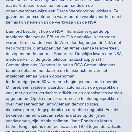
dat de V.S. door deze manier van handelen op
onaanvaardbare wijze een Derde Wereldoorlog uitlokten. Ze
gaven een persconferentie waardoor de wereld voor het eerst
kennis kon nemen van de werkwijze van de NSA.
Bamford beschrijft hoe de NSA informatie vergaarde op
manieren die voor de FBI en de CIA nadrukkelijk verboden
waren. Direct na de Tweede Wereldoorlog begon de NSA met
het grootschalig aftappen van het Amerikaanse telexverkeer,
de zogenaamde operatie Shamrock. Dagelijks kwam een NSA-
medewerker bij de grote telefoonmaatschappijen ITT
Communications, Western Union en RCA Communications
banden ophalen met daarop de telexberichten van het
afgelopen etmaal waren opgenomen.
In de roerige jaren 60 werd een begin gemaakt met operatie
Minaret, een systeem waardoor automatisch de gesprekken
van, met en over verdachte individuen en organisaties werden
opgenomen. Op die manier werden alle telefoongesprekken
over mensenrechten, anti-Vietnam demonstraties,
dienstweigeren, drugsgebruik en dergelijke opgepikt. Enkele
bekende namen waarvan zeker is dat ze op de lijsten
voorkwamen, zijn: Abbie Hoffman, Jane Fonda en Martin
Luther King. Tijdens een rechtszaak in 1973 tegen de radicale