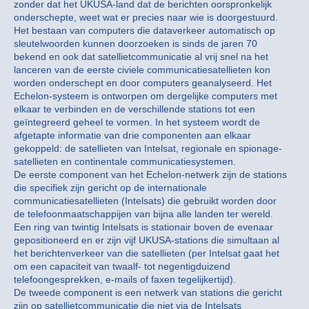
zonder dat het UKUSA-land dat de berichten oorspronkelijk
onderschepte, weet wat er precies naar wie is doorgestuurd.
Het bestaan van computers die dataverkeer automatisch op
sleutelwoorden kunnen doorzoeken is sinds de jaren 70
bekend en ook dat satellietcommunicatie al vrij snel na het
lanceren van de eerste civiele communicatiesatellieten kon
worden onderschept en door computers geanalyseerd. Het
Echelon-systeem is ontworpen om dergelijke computers met
elkaar te verbinden en de verschillende stations tot een
geïntegreerd geheel te vormen. In het systeem wordt de
afgetapte informatie van drie componenten aan elkaar
gekoppeld: de satellieten van Intelsat, regionale en spionage-
satellieten en continentale communicatiesystemen.
De eerste component van het Echelon-netwerk zijn de stations
die specifiek zijn gericht op de internationale
communicatiesatellieten (Intelsats) die gebruikt worden door
de telefoonmaatschappijen van bijna alle landen ter wereld.
Een ring van twintig Intelsats is stationair boven de evenaar
gepositioneerd en er zijn vijf UKUSA-stations die simultaan al
het berichtenverkeer van die satellieten (per Intelsat gaat het
om een capaciteit van twaalf- tot negentigduizend
telefoongesprekken, e-mails of faxen tegelijkertijd).
De tweede component is een netwerk van stations die gericht
zijn op satellietcommunicatie die niet via de Intelsats