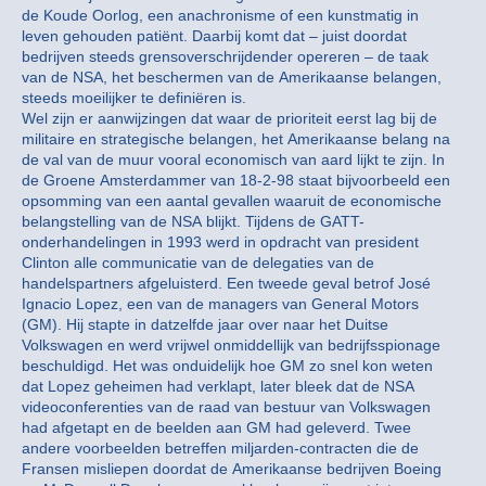
de Koude Oorlog, een anachronisme of een kunstmatig in
leven gehouden patiënt. Daarbij komt dat – juist doordat
bedrijven steeds grensoverschrijdender opereren – de taak
van de NSA, het beschermen van de Amerikaanse belangen,
steeds moeilijker te definiëren is.
Wel zijn er aanwijzingen dat waar de prioriteit eerst lag bij de
militaire en strategische belangen, het Amerikaanse belang na
de val van de muur vooral economisch van aard lijkt te zijn. In
de Groene Amsterdammer van 18-2-98 staat bijvoorbeeld een
opsomming van een aantal gevallen waaruit de economische
belangstelling van de NSA blijkt. Tijdens de GATT-
onderhandelingen in 1993 werd in opdracht van president
Clinton alle communicatie van de delegaties van de
handelspartners afgeluisterd. Een tweede geval betrof José
Ignacio Lopez, een van de managers van General Motors
(GM). Hij stapte in datzelfde jaar over naar het Duitse
Volkswagen en werd vrijwel onmiddellijk van bedrijfsspionage
beschuldigd. Het was onduidelijk hoe GM zo snel kon weten
dat Lopez geheimen had verklapt, later bleek dat de NSA
videoconferenties van de raad van bestuur van Volkswagen
had afgetapt en de beelden aan GM had geleverd. Twee
andere voorbeelden betreffen miljarden-contracten die de
Fransen misliepen doordat de Amerikaanse bedrijven Boeing