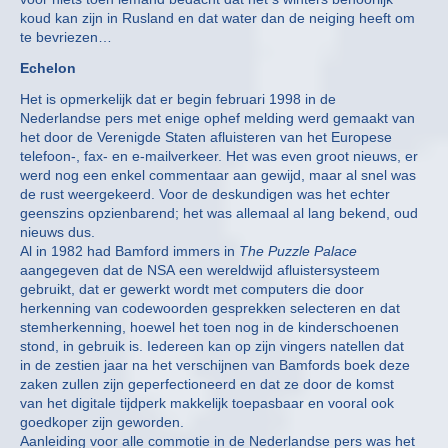
koud kan zijn in Rusland en dat water dan de neiging heeft om
te bevriezen…
Echelon
Het is opmerkelijk dat er begin februari 1998 in de
Nederlandse pers met enige ophef melding werd gemaakt van
het door de Verenigde Staten afluisteren van het Europese
telefoon-, fax- en e-mailverkeer. Het was even groot nieuws, er
werd nog een enkel commentaar aan gewijd, maar al snel was
de rust weergekeerd. Voor de deskundigen was het echter
geenszins opzienbarend; het was allemaal al lang bekend, oud
nieuws dus.
Al in 1982 had Bamford immers in
The Puzzle Palace
aangegeven dat de NSA een wereldwijd afluistersysteem
gebruikt, dat er gewerkt wordt met computers die door
herkenning van codewoorden gesprekken selecteren en dat
stemherkenning, hoewel het toen nog in de kinderschoenen
stond, in gebruik is. Iedereen kan op zijn vingers natellen dat
in de zestien jaar na het verschijnen van Bamfords boek deze
zaken zullen zijn geperfectioneerd en dat ze door de komst
van het digitale tijdperk makkelijk toepasbaar en vooral ook
goedkoper zijn geworden.
Aanleiding voor alle commotie in de Nederlandse pers was het