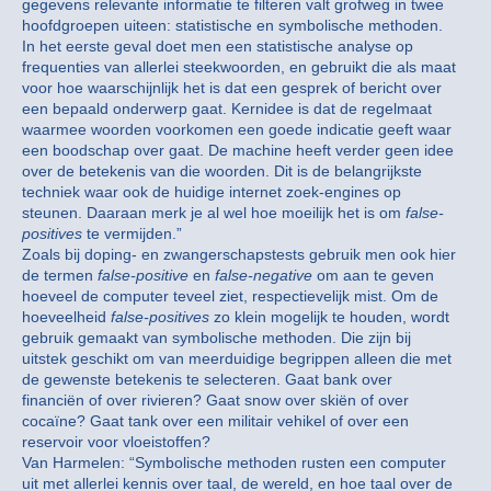
gegevens relevante informatie te filteren valt grofweg in twee
hoofdgroepen uiteen: statistische en symbolische methoden.
In het eerste geval doet men een statistische analyse op
frequenties van allerlei steekwoorden, en gebruikt die als maat
voor hoe waarschijnlijk het is dat een gesprek of bericht over
een bepaald onderwerp gaat. Kernidee is dat de regelmaat
waarmee woorden voorkomen een goede indicatie geeft waar
een boodschap over gaat. De machine heeft verder geen idee
over de betekenis van die woorden. Dit is de belangrijkste
techniek waar ook de huidige internet zoek-engines op
steunen. Daaraan merk je al wel hoe moeilijk het is om
false-
positives
te vermijden.”
Zoals bij doping- en zwangerschapstests gebruik men ook hier
de termen
false-positive
en
false-negative
om aan te geven
hoeveel de computer teveel ziet, respectievelijk mist. Om de
hoeveelheid
false-positives
zo klein mogelijk te houden, wordt
gebruik gemaakt van symbolische methoden. Die zijn bij
uitstek geschikt om van meerduidige begrippen alleen die met
de gewenste betekenis te selecteren. Gaat bank over
financiën of over rivieren? Gaat snow over skiën of over
cocaïne? Gaat tank over een militair vehikel of over een
reservoir voor vloeistoffen?
Van Harmelen: “Symbolische methoden rusten een computer
uit met allerlei kennis over taal, de wereld, en hoe taal over de