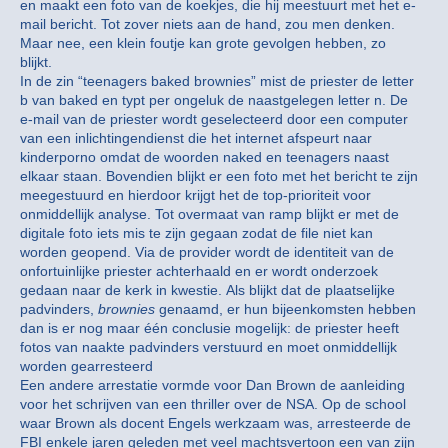
en maakt een foto van de koekjes, die hij meestuurt met het e-
mail bericht. Tot zover niets aan de hand, zou men denken.
Maar nee, een klein foutje kan grote gevolgen hebben, zo
blijkt.
In de zin “teenagers baked brownies” mist de priester de letter
b van baked en typt per ongeluk de naastgelegen letter n. De
e-mail van de priester wordt geselecteerd door een computer
van een inlichtingendienst die het internet afspeurt naar
kinderporno omdat de woorden naked en teenagers naast
elkaar staan. Bovendien blijkt er een foto met het bericht te zijn
meegestuurd en hierdoor krijgt het de top-prioriteit voor
onmiddellijk analyse. Tot overmaat van ramp blijkt er met de
digitale foto iets mis te zijn gegaan zodat de file niet kan
worden geopend. Via de provider wordt de identiteit van de
onfortuinlijke priester achterhaald en er wordt onderzoek
gedaan naar de kerk in kwestie. Als blijkt dat de plaatselijke
padvinders,
brownies
genaamd, er hun bijeenkomsten hebben
dan is er nog maar één conclusie mogelijk: de priester heeft
fotos van naakte padvinders verstuurd en moet onmiddellijk
worden gearresteerd
Een andere arrestatie vormde voor Dan Brown de aanleiding
voor het schrijven van een thriller over de NSA. Op de school
waar Brown als docent Engels werkzaam was, arresteerde de
FBI enkele jaren geleden met veel machtsvertoon een van zijn