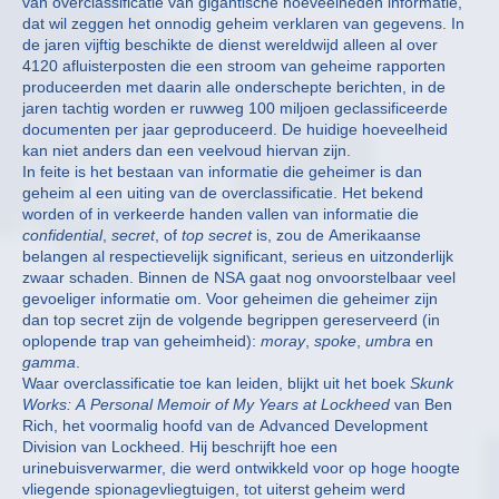
van overclassificatie van gigantische hoeveelheden informatie,
dat wil zeggen het onnodig geheim verklaren van gegevens. In
de jaren vijftig beschikte de dienst wereldwijd alleen al over
4120 afluisterposten die een stroom van geheime rapporten
produceerden met daarin alle onderschepte berichten, in de
jaren tachtig worden er ruwweg 100 miljoen geclassificeerde
documenten per jaar geproduceerd. De huidige hoeveelheid
kan niet anders dan een veelvoud hiervan zijn.
In feite is het bestaan van informatie die geheimer is dan
geheim al een uiting van de overclassificatie. Het bekend
worden of in verkeerde handen vallen van informatie die
confidential
,
secret
, of
top secret
is, zou de Amerikaanse
belangen al respectievelijk significant, serieus en uitzonderlijk
zwaar schaden. Binnen de NSA gaat nog onvoorstelbaar veel
gevoeliger informatie om. Voor geheimen die geheimer zijn
dan top secret zijn de volgende begrippen gereserveerd (in
oplopende trap van geheimheid):
moray
,
spoke
,
umbra
en
gamma
.
Waar overclassificatie toe kan leiden, blijkt uit het boek
Skunk
Works: A Personal Memoir of My Years at Lockheed
van Ben
Rich, het voormalig hoofd van de Advanced Development
Division van Lockheed. Hij beschrijft hoe een
urinebuisverwarmer, die werd ontwikkeld voor op hoge hoogte
vliegende spionagevliegtuigen, tot uiterst geheim werd