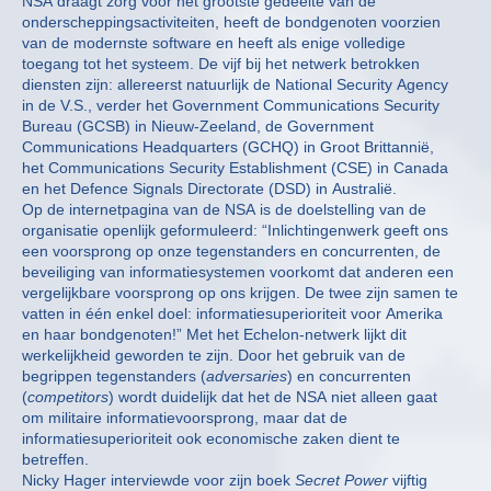
NSA draagt zorg voor het grootste gedeelte van de
onderscheppingsactiviteiten, heeft de bondgenoten voorzien
van de modernste software en heeft als enige volledige
toegang tot het systeem. De vijf bij het netwerk betrokken
diensten zijn: allereerst natuurlijk de National Security Agency
in de V.S., verder het Government Communications Security
Bureau (GCSB) in Nieuw-Zeeland, de Government
Communications Headquarters (GCHQ) in Groot Brittannië,
het Communications Security Establishment (CSE) in Canada
en het Defence Signals Directorate (DSD) in Australië.
Op de internetpagina van de NSA is de doelstelling van de
organisatie openlijk geformuleerd: “Inlichtingenwerk geeft ons
een voorsprong op onze tegenstanders en concurrenten, de
beveiliging van informatiesystemen voorkomt dat anderen een
vergelijkbare voorsprong op ons krijgen. De twee zijn samen te
vatten in één enkel doel: informatiesuperioriteit voor Amerika
en haar bondgenoten!” Met het Echelon-netwerk lijkt dit
werkelijkheid geworden te zijn. Door het gebruik van de
begrippen tegenstanders (
adversaries
) en concurrenten
(
competitors
) wordt duidelijk dat het de NSA niet alleen gaat
om militaire informatievoorsprong, maar dat de
informatiesuperioriteit ook economische zaken dient te
betreffen.
Nicky Hager interviewde voor zijn boek
Secret Power
vijftig