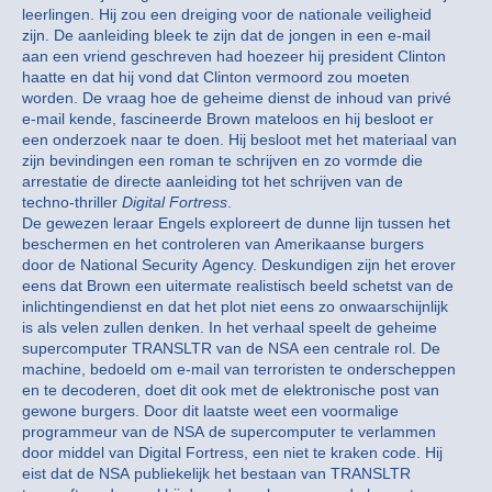
leerlingen. Hij zou een dreiging voor de nationale veiligheid
zijn. De aanleiding bleek te zijn dat de jongen in een e-mail
aan een vriend geschreven had hoezeer hij president Clinton
haatte en dat hij vond dat Clinton vermoord zou moeten
worden. De vraag hoe de geheime dienst de inhoud van privé
e-mail kende, fascineerde Brown mateloos en hij besloot er
een onderzoek naar te doen. Hij besloot met het materiaal van
zijn bevindingen een roman te schrijven en zo vormde die
arrestatie de directe aanleiding tot het schrijven van de
techno-thriller
Digital Fortress
.
De gewezen leraar Engels exploreert de dunne lijn tussen het
beschermen en het controleren van Amerikaanse burgers
door de National Security Agency. Deskundigen zijn het erover
eens dat Brown een uitermate realistisch beeld schetst van de
inlichtingendienst en dat het plot niet eens zo onwaarschijnlijk
is als velen zullen denken. In het verhaal speelt de geheime
supercomputer TRANSLTR van de NSA een centrale rol. De
machine, bedoeld om e-mail van terroristen te onderscheppen
en te decoderen, doet dit ook met de elektronische post van
gewone burgers. Door dit laatste weet een voormalige
programmeur van de NSA de supercomputer te verlammen
door middel van Digital Fortress, een niet te kraken code. Hij
eist dat de NSA publiekelijk het bestaan van TRANSLTR