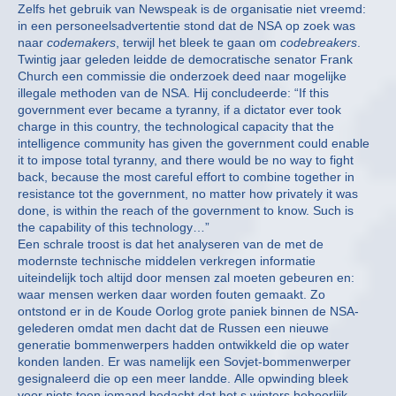
Zelfs het gebruik van Newspeak is de organisatie niet vreemd:
in een personeelsadvertentie stond dat de NSA op zoek was
naar
codemakers
, terwijl het bleek te gaan om
codebreakers
.
Twintig jaar geleden leidde de democratische senator Frank
Church een commissie die onderzoek deed naar mogelijke
illegale methoden van de NSA. Hij concludeerde: “If this
government ever became a tyranny, if a dictator ever took
charge in this country, the technological capacity that the
intelligence community has given the government could enable
it to impose total tyranny, and there would be no way to fight
back, because the most careful effort to combine together in
resistance tot the government, no matter how privately it was
done, is within the reach of the government to know. Such is
the capability of this technology…”
Een schrale troost is dat het analyseren van de met de
modernste technische middelen verkregen informatie
uiteindelijk toch altijd door mensen zal moeten gebeuren en:
waar mensen werken daar worden fouten gemaakt. Zo
ontstond er in de Koude Oorlog grote paniek binnen de NSA-
gelederen omdat men dacht dat de Russen een nieuwe
generatie bommenwerpers hadden ontwikkeld die op water
konden landen. Er was namelijk een Sovjet-bommenwerper
gesignaleerd die op een meer landde. Alle opwinding bleek
voor niets toen iemand bedacht dat het s winters behoorlijk