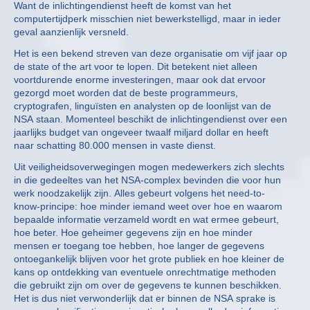
Want de inlichtingendienst heeft de komst van het
computertijdperk misschien niet bewerkstelligd, maar in ieder
geval aanzienlijk versneld.
Het is een bekend streven van deze organisatie om vijf jaar op
de state of the art voor te lopen. Dit betekent niet alleen
voortdurende enorme investeringen, maar ook dat ervoor
gezorgd moet worden dat de beste programmeurs,
cryptografen, linguïsten en analysten op de loonlijst van de
NSA staan. Momenteel beschikt de inlichtingendienst over een
jaarlijks budget van ongeveer twaalf miljard dollar en heeft
naar schatting 80.000 mensen in vaste dienst.
Uit veiligheidsoverwegingen mogen medewerkers zich slechts
in die gedeeltes van het NSA-complex bevinden die voor hun
werk noodzakelijk zijn. Alles gebeurt volgens het need-to-
know-principe: hoe minder iemand weet over hoe en waarom
bepaalde informatie verzameld wordt en wat ermee gebeurt,
hoe beter. Hoe geheimer gegevens zijn en hoe minder
mensen er toegang toe hebben, hoe langer de gegevens
ontoegankelijk blijven voor het grote publiek en hoe kleiner de
kans op ontdekking van eventuele onrechtmatige methoden
die gebruikt zijn om over de gegevens te kunnen beschikken.
Het is dus niet verwonderlijk dat er binnen de NSA sprake is