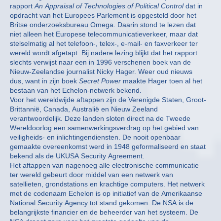
rapport
An Appraisal of Technologies of Political Control
dat in
opdracht van het Europees Parlement is opgesteld door het
Britse onderzoeksbureau Omega. Daarin stond te lezen dat
niet alleen het Europese telecommunicatieverkeer, maar dat
stelselmatig al het telefoon-, telex-, e-mail- en faxverkeer ter
wereld wordt afgetapt. Bij nadere lezing blijkt dat het rapport
slechts verwijst naar een in 1996 verschenen boek van de
Nieuw-Zeelandse journalist Nicky Hager. Weer oud nieuws
dus, want in zijn boek
Secret Power
maakte Hager toen al het
bestaan van het Echelon-netwerk bekend.
Voor het wereldwijde aftappen zijn de Verenigde Staten, Groot-
Brittannië, Canada, Australië en Nieuw Zeeland
verantwoordelijk. Deze landen sloten direct na de Tweede
Wereldoorlog een samenwerkingsverdrag op het gebied van
veiligheids- en inlichtingendiensten. De nooit openbaar
gemaakte overeenkomst werd in 1948 geformaliseerd en staat
bekend als de UKUSA Security Agreement.
Het aftappen van nagenoeg alle electronische communicatie
ter wereld gebeurt door middel van een netwerk van
satellieten, grondstations en krachtige computers. Het netwerk
met de codenaam Echelon is op initiatief van de Amerikaanse
National Security Agency tot stand gekomen. De NSA is de
belangrijkste financier en de beheerder van het systeem. De