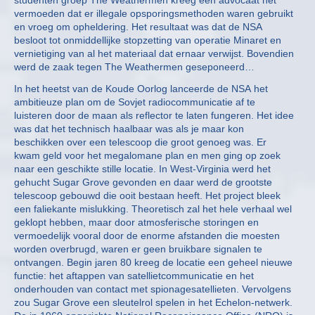
studenten groep The Weathermen kreeg een advocaat het
vermoeden dat er illegale opsporingsmethoden waren gebruikt
en vroeg om opheldering. Het resultaat was dat de NSA
besloot tot onmiddellijke stopzetting van operatie Minaret en
vernietiging van al het materiaal dat ernaar verwijst. Bovendien
werd de zaak tegen The Weathermen geseponeerd…
In het heetst van de Koude Oorlog lanceerde de NSA het
ambitieuze plan om de Sovjet radiocommunicatie af te
luisteren door de maan als reflector te laten fungeren. Het idee
was dat het technisch haalbaar was als je maar kon
beschikken over een telescoop die groot genoeg was. Er
kwam geld voor het megalomane plan en men ging op zoek
naar een geschikte stille locatie. In West-Virginia werd het
gehucht Sugar Grove gevonden en daar werd de grootste
telescoop gebouwd die ooit bestaan heeft. Het project bleek
een faliekante mislukking. Theoretisch zal het hele verhaal wel
geklopt hebben, maar door atmosferische storingen en
vermoedelijk vooral door de enorme afstanden die moesten
worden overbrugd, waren er geen bruikbare signalen te
ontvangen. Begin jaren 80 kreeg de locatie een geheel nieuwe
functie: het aftappen van satellietcommunicatie en het
onderhouden van contact met spionagesatellieten. Vervolgens
zou Sugar Grove een sleutelrol spelen in het Echelon-netwerk.