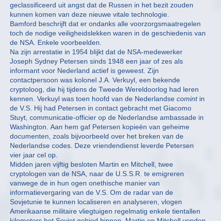
geclassificeerd uit angst dat de Russen in het bezit zouden
kunnen komen van deze nieuwe vitale technologie.
Bamford beschrijft dat er ondanks alle voorzorgsmaatregelen
toch de nodige veiligheidslekken waren in de geschiedenis van
de NSA. Enkele voorbeelden.
Na zijn arrestatie in 1954 blijkt dat de NSA-medewerker
Joseph Sydney Petersen sinds 1948 een jaar of zes als
informant voor Nederland actief is geweest. Zijn
contactpersoon was kolonel J.A. Verkuyl, een bekende
cryptoloog, die hij tijdens de Tweede Wereldoorlog had leren
kennen. Verkuyl was toen hoofd van de Nederlandse
comint
in
de V.S. Hij had Petersen in contact gebracht met Giacomo
Stuyt, communicatie-officier op de Nederlandse ambassade in
Washington. Aan hem gaf Petersen kopieën van geheime
documenten, zoals bijvoorbeeld over het breken van de
Nederlandse codes. Deze vriendendienst leverde Petersen
vier jaar cel op.
Midden jaren vijftig besloten Martin en Mitchell, twee
cryptologen van de NSA, naar de U.S.S.R. te emigreren
vanwege de in hun ogen onethische manier van
informatievergaring van de V.S. Om de radar van de
Sovjetunie te kunnen localiseren en analyseren, vlogen
Amerikaanse militaire vliegtuigen regelmatig enkele tientallen
kilometers het Sovjet gebied binnen. Martin en Mitchell vonden