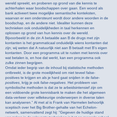
wereld spreekt, en proberen op grond van die kennis te
achterhalen waar boodschappen over gaan. Een woord als
bank activeert twee mogelijke semantische konteksten,
waarvan er een ondersteunt wordt door andere woorden in de
boodschap, en de andere niet. Idealiter kunnen deze
technieken ook onduidelijkheden in taal herkennen en
oplossen op grond van hun kennis over de wereld.
Bijvoorbeeld in de zin A betaalde aan B de drugs met zijn
kontanten is het grammaticaal onduidelijk wiens kontanten dat
zijn; wij weten dat A natuurlijk niet aan B betaalt met B’s eigen
kontanten. Door een programma uit te rusten met kennis over
wat betalen is, en hoe dat werkt, kan een programma ook
zulke zinnen begrijpen.
Omdat ieder begrip van de inhoud bij statistische methoden
ontbreekt, is de grote moeilijkheid om niet teveel false-
positives te krijgen en als je hard gaat snijden in de
false-
positives
, krijg je ook
false-negatives
. Het probleem van
symbolische methoden is dat ze te arbeidsintensief zijn om
een voldoende grote kennisbank te maken die het algemeen
data-verkeer over willekeurige onderwerpen in diverse talen
kan analyseren.” Al met al is Frank van Harmelen behoorlijk
sceptisch over het Big Brother-gehalte van het Echelon-
netwerk, samenvattend zegt hij: “Gegeven de huidige stand