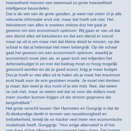
hoeveelheid mensen een tweemaal zo grote hoeveelheid
intelligence
beoordelen.
Dat is de wet van de grote getallen, je weet niet zeker of je alle
relevante informatie eruit vist, maar dat hoeft ook niet. Het
beluisteren van alles is sowieso zinloos dus het gaat je
gewoon om een economisch optimum. Wij gaan er van uit dat
een dienst alles wil beluisteren en dat een dienst er vooral
maar op uit is om maar niet dat kleine detail te missen, op die
schaal is dat al helemaal niet meer belangrijk. Op die schaal
gaat het gewoon om een economisch optimum, waarbij je
economisch moet zien als: er gaan toch wel miljarden het
defensiebudget in en met dat bedrag moet zo hoog mogelijk
gescoord worden en als je goed scoort, krijg je meer budget.
Dus je hoeft er niet alles uit te halen als je maar het maximum
eruit haalt voor de erin gestoken moeite. Je moet niet denken:
ja maar, dan weet je dus nooit of je iets mist. Nee, dat weten
ze ook niet, maar ze weten wel dat ze voor die dollars nooit
meer zouden kunnen krijgen uit die stroom gegevens die
langshobbelt.”
Het grote verschil tussen Van Harmelen en Gongrijp is dat de
AI-deskundige denkt in termen van nauwkeurigheid en
trefzekerheid, terwijl de ex-hacker veel meer een economische
invalshoek heeft. Gonggrijp: “Hun enige alternatief is óf het
niet doen óf het allemaal door mensen laten doen. Dat laatste