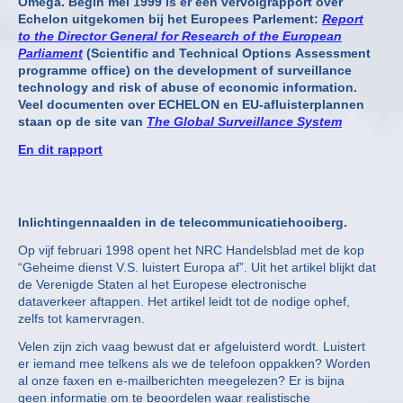
Omega. Begin mei 1999 is er een vervolgrapport over
Echelon uitgekomen bij het Europees Parlement:
Report
to the Director General for Research of the European
Parliament
(Scientific and Technical Options Assessment
programme office) on the development of surveillance
technology and risk of abuse of economic information.
Veel documenten over ECHELON en EU-afluisterplannen
staan op de site van
The Global Surveillance System
En dit rapport
Inlichtingennaalden in de telecommunicatiehooiberg.
Op vijf februari 1998 opent het NRC Handelsblad met de kop
“Geheime dienst V.S. luistert Europa af”. Uit het artikel blijkt dat
de Verenigde Staten al het Europese electronische
dataverkeer aftappen. Het artikel leidt tot de nodige ophef,
zelfs tot kamervragen.
Velen zijn zich vaag bewust dat er afgeluisterd wordt. Luistert
er iemand mee telkens als we de telefoon oppakken? Worden
al onze faxen en e-mailberichten meegelezen? Er is bijna
geen informatie om te beoordelen waar realistische