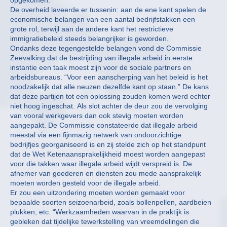
opgekomen.
De overheid laveerde er tussenin: aan de ene kant spelen de
economische belangen van een aantal bedrijfstakken een
grote rol, terwijl aan de andere kant het restrictieve
immigratiebeleid steeds belangrijker is geworden.
Ondanks deze tegengestelde belangen vond de Commissie
Zeevalking dat de bestrijding van illegale arbeid in eerste
instantie een taak moest zijn voor de sociale partners en
arbeidsbureaus. “Voor een aanscherping van het beleid is het
noodzakelijk dat alle neuzen dezelfde kant op staan.” De kans
dat deze partijen tot een oplossing zouden komen werd echter
niet hoog ingeschat. Als slot achter de deur zou de vervolging
van vooral werkgevers dan ook stevig moeten worden
aangepakt. De Commissie constateerde dat illegale arbeid
meestal via een fijnmazig netwerk van ondoorzichtige
bedrijfjes georganiseerd is en zij stelde zich op het standpunt
dat de Wet Ketenaansprakelijkheid moest worden aangepast
voor die takken waar illegale arbeid wijdt verspreid is. De
afnemer van goederen en diensten zou mede aansprakelijk
moeten worden gesteld voor de illegale arbeid.
Er zou een uitzondering moeten worden gemaakt voor
bepaalde soorten seizoenarbeid, zoals bollenpellen, aardbeien
plukken, etc. “Werkzaamheden waarvan in de praktijk is
gebleken dat tijdelijke tewerkstelling van vreemdelingen die