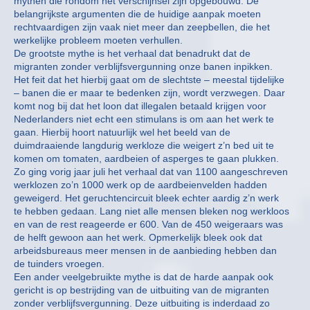
mythen die rondom het verschijnsel zijn opgebouwd. De
belangrijkste argumenten die de huidige aanpak moeten
rechtvaardigen zijn vaak niet meer dan zeepbellen, die het
werkelijke probleem moeten verhullen.
De grootste mythe is het verhaal dat benadrukt dat de
migranten zonder verblijfsvergunning onze banen inpikken.
Het feit dat het hierbij gaat om de slechtste – meestal tijdelijke
– banen die er maar te bedenken zijn, wordt verzwegen. Daar
komt nog bij dat het loon dat illegalen betaald krijgen voor
Nederlanders niet echt een stimulans is om aan het werk te
gaan. Hierbij hoort natuurlijk wel het beeld van de
duimdraaiende langdurig werkloze die weigert z’n bed uit te
komen om tomaten, aardbeien of asperges te gaan plukken.
Zo ging vorig jaar juli het verhaal dat van 1100 aangeschreven
werklozen zo’n 1000 werk op de aardbeienvelden hadden
geweigerd. Het geruchtencircuit bleek echter aardig z’n werk
te hebben gedaan. Lang niet alle mensen bleken nog werkloos
en van de rest reageerde er 600. Van de 450 weigeraars was
de helft gewoon aan het werk. Opmerkelijk bleek ook dat
arbeidsbureaus meer mensen in de aanbieding hebben dan
de tuinders vroegen.
Een ander veelgebruikte mythe is dat de harde aanpak ook
gericht is op bestrijding van de uitbuiting van de migranten
zonder verblijfsvergunning. Deze uitbuiting is inderdaad zo