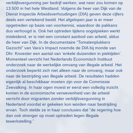
verblijfsvergunning per bedrijf werken, wat neer zou komen op
13.500 in het hele Westland. Volgens de heer van Dijk van de
Dienst Inspectie Arbeidsverhoudingen (DIA) geven deze cijfers
deels een vertekend beeld. Het afgelopen jaar is er meer
opgetreden op basis van voorkennis, waardoor de pakkans
dus verhoogd is. Ook het optreden tijdens oogstpieken werkt
misleidend, er is niet een constant aanbod van arbeid, aldus
de heer van Dijk. In de documentaire “Tomatenplukkers
Gezocht” van Vara’s Impact noemde de DIA bij monde van
Dhr. Knoester een aantal van ‘enkele duizenden in piektijden’.
Momenteel verricht het Nederlands Economisch Instituut
onderzoek naar de werkelijke omvang van illegale arbeid. Het
onderzoek beperkt zich niet alleen naar de omvang, maar ook
naar de bestrijding van illegale arbeid. De resultaten hadden
eigenlijk al beschikbaar moeten zijn voor de Commissie
Zeevalking. In haar ogen moest er eerst een volledig inzicht
komen in de economische verwevenheid van de arbeid
verricht door migranten zonder verblijfsvergunning in
Nederland voordat er gekeken kon worden naar bestrijding
ervan. Toch stelde ze in haar conclusies dat “de regering hoe
dan ook strenger op moet optreden tegen illegale
tewerkstelling.”