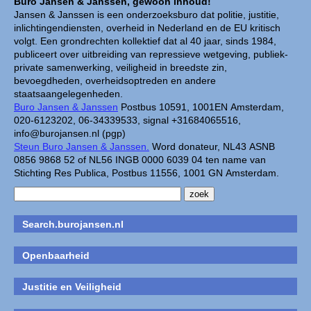
Buro Jansen & Janssen, gewoon inhoud!
Jansen & Janssen is een onderzoeksburo dat politie, justitie,
inlichtingendiensten, overheid in Nederland en de EU kritisch
volgt. Een grondrechten kollektief dat al 40 jaar, sinds 1984,
publiceert over uitbreiding van repressieve wetgeving, publiek-
private samenwerking, veiligheid in breedste zin,
bevoegdheden, overheidsoptreden en andere
staatsaangelegenheden.
Buro Jansen & Janssen
Postbus 10591, 1001EN Amsterdam,
020-6123202, 06-34339533, signal +31684065516,
info@burojansen.nl (pgp)
Steun Buro Jansen & Janssen.
Word donateur, NL43 ASNB
0856 9868 52 of NL56 INGB 0000 6039 04 ten name van
Stichting Res Publica, Postbus 11556, 1001 GN Amsterdam.
Search.burojansen.nl
Openbaarheid
Justitie en Veiligheid