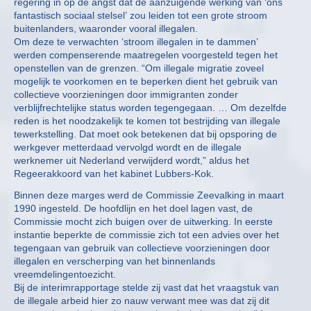
regering in op de angst dat de aanzuigende werking van ‘ons
fantastisch sociaal stelsel’ zou leiden tot een grote stroom
buitenlanders, waaronder vooral illegalen.
Om deze te verwachten ‘stroom illegalen in te dammen’
werden compenserende maatregelen voorgesteld tegen het
openstellen van de grenzen. “Om illegale migratie zoveel
mogelijk te voorkomen en te beperken dient het gebruik van
collectieve voorzieningen door immigranten zonder
verblijfrechtelijke status worden tegengegaan. … Om dezelfde
reden is het noodzakelijk te komen tot bestrijding van illegale
tewerkstelling. Dat moet ook betekenen dat bij opsporing de
werkgever metterdaad vervolgd wordt en de illegale
werknemer uit Nederland verwijderd wordt,” aldus het
Regeerakkoord van het kabinet Lubbers-Kok.
Binnen deze marges werd de Commissie Zeevalking in maart
1990 ingesteld. De hoofdlijn en het doel lagen vast, de
Commissie mocht zich buigen over de uitwerking. In eerste
instantie beperkte de commissie zich tot een advies over het
tegengaan van gebruik van collectieve voorzieningen door
illegalen en verscherping van het binnenlands
vreemdelingentoezicht.
Bij de interimrapportage stelde zij vast dat het vraagstuk van
de illegale arbeid hier zo nauw verwant mee was dat zij dit