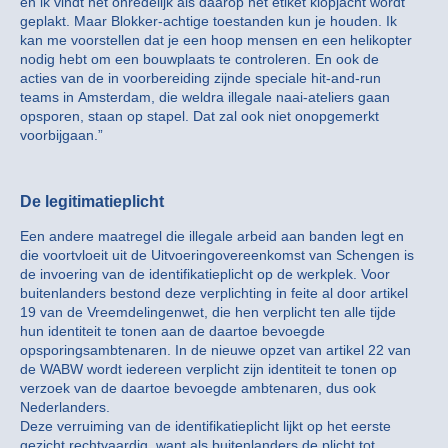
en ik vindt het onredelijk als daarop het etiket klopjacht wordt
geplakt. Maar Blokker-achtige toestanden kun je houden. Ik
kan me voorstellen dat je een hoop mensen en een helikopter
nodig hebt om een bouwplaats te controleren. En ook de
acties van de in voorbereiding zijnde speciale hit-and-run
teams in Amsterdam, die weldra illegale naai-ateliers gaan
opsporen, staan op stapel. Dat zal ook niet onopgemerkt
voorbijgaan.”
De legitimatieplicht
Een andere maatregel die illegale arbeid aan banden legt en
die voortvloeit uit de Uitvoeringovereenkomst van Schengen is
de invoering van de identifikatieplicht op de werkplek. Voor
buitenlanders bestond deze verplichting in feite al door artikel
19 van de Vreemdelingenwet, die hen verplicht ten alle tijde
hun identiteit te tonen aan de daartoe bevoegde
opsporingsambtenaren. In de nieuwe opzet van artikel 22 van
de WABW wordt iedereen verplicht zijn identiteit te tonen op
verzoek van de daartoe bevoegde ambtenaren, dus ook
Nederlanders.
Deze verruiming van de identifikatieplicht lijkt op het eerste
gezicht rechtvaardig, want als buitenlanders de plicht tot