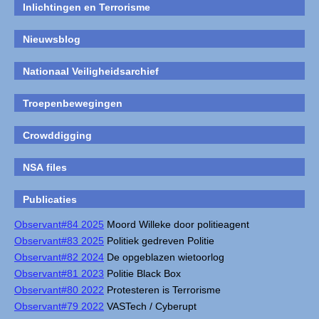
Inlichtingen en Terrorisme
Nieuwsblog
Nationaal Veiligheidsarchief
Troepenbewegingen
Crowddigging
NSA files
Publicaties
Observant#84 2025
Moord Willeke door politieagent
Observant#83 2025
Politiek gedreven Politie
Observant#82 2024
De opgeblazen wietoorlog
Observant#81 2023
Politie Black Box
Observant#80 2022
Protesteren is Terrorisme
Observant#79 2022
VASTech / Cyberupt