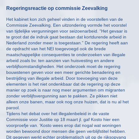
Regeringsreactie op commissie Zeevalking
Het kabinet kon zich geheel vinden in de voorstellen van de
Commissie Zeevalking. Een uitzondering vormde het voorstel
van tijdelijke vergunningen voor seizoenarbeid. “Het gevaar is
te groot dat de indruk gaat bestaan dat kortdurende arbeid in
Nederland zonder meer is toegestaan.” De regering heeft aan
de opdracht van het NEI toegevoegd ook de brede
maatschappelijke consequenties te onderzoeken van illegale
arbeid zoals bv. ten aanzien van huisvesting en andere
verblijfsomstandigheden. Het onderzoek moet de regering
bouwstenen geven voor een meer gerichte benadering en
bestrijding van illegale arbeid. Door toevoeging van deze
elementen is het niet ondenkbaar dat de regering op deze
manier op zoek is naar nog meer argumenten om migranten
zonder verblijfsvergunning aan te pakken. Ze pikken niet
alleen onze banen, maar ook nog onze huizen, dat is nu al het
parool.
Tijdens het debat over het illegalenbeleid in de vaste
Commissie voor Justitie op 18 maart jl. gaf Kosto hier een
voorproefje van. ‘Kosto wees erop dat nogal wat woningen
worden bewoond door mensen die geen verblijfstitel hebben.
Dit gegeven werkt echter problematisch uit op de rijksopvang