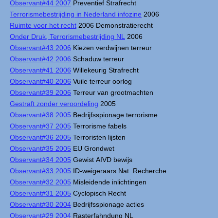
Observant#44 2007
Preventief Strafrecht
Terrorismebestrijding in Nederland infozine
2006
Ruimte voor het recht
2006 Demonstratierecht
Onder Druk, Terrorismebestrijding NL
2006
Observant#43 2006
Kiezen verdwijnen terreur
Observant#42 2006
Schaduw terreur
Observant#41 2006
Willekeurig Strafrecht
Observant#40 2006
Vuile terreur oorlog
Observant#39 2006
Terreur van grootmachten
Gestraft zonder veroordeling
2005
Observant#38 2005
Bedrijfsspionage terrorisme
Observant#37 2005
Terrorisme fabels
Observant#36 2005
Terroristen lijsten
Observant#35 2005
EU Grondwet
Observant#34 2005
Gewist AIVD bewijs
Observant#33 2005
ID-weigeraars Nat. Recherche
Observant#32 2005
Misleidende inlichtingen
Observant#31 2005
Cyclopisch Recht
Observant#30 2004
Bedrijfsspionage acties
Observant#29 2004
Rasterfahndung NL