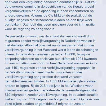
daarvoor een vergunning behoeven onontbeerlijk is”. Dat zou
de overeenstemming in de bestrijding van de illegale arbeid
vergemakkelijken en de opsporing kunnen concentreren op
andere gevallen. Volgens de Cie blijkt uit de praktijk dat de
huidige illegalen die seizoenarbeid doen na een tijdje weer
vertrekken. Dat heeft dus geen gevolgen voor de immigratie,
waar de regering zo bang voor is.
De werkelijke omvang van de arbeid die verricht wordt door
migranten zonder verblijfsvergunning in Nederland was en is
niet duidelijk. Alleen al over het aantal migranten dat zonder
verblijfsvergunning in het Westland werkt lopen de schattingen
uiteen. In de wildste gevallen zijn het er 15.000, terwijl de
opsporingsdiensten op basis van hun cijfers uit 1991 kwamen
tot een schatting van 4500. In heel Nederland werden er in dat
jaar 1401 migranten zonder verblijfsvergunning opgepakt. In
het Westland werden veel minder migranten zonder
verblijfsvergunning aangetroffen dan werd verwacht,
gemiddeld één per tuinder. In 1992 blijken deze cijfers alweer
anders te liggen. Bij de 213 bedrijven in het Westland waar
invallen werden gedaan, arresteerde de vreemdelingenpolitie
310 migranten zonder verblijfsvergunning. In de administraties
bleken nog zo’n 313 illegalen verborgen te zitten. Op basis van
deze cijfers zouden er gemiddeld 3 migranten zonder