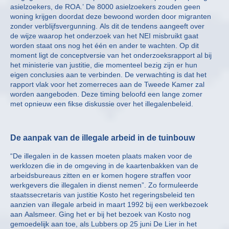
asielzoekers, de ROA.’ De 8000 asielzoekers zouden geen
woning krijgen doordat deze bewoond worden door migranten
zonder verblijfsvergunning. Als dit de tendens aangeeft over
de wijze waarop het onderzoek van het NEI misbruikt gaat
worden staat ons nog het één en ander te wachten. Op dit
moment ligt de conceptversie van het onderzoeksrapport al bij
het ministerie van justitie, die momenteel bezig zijn er hun
eigen conclusies aan te verbinden. De verwachting is dat het
rapport vlak voor het zomerreces aan de Tweede Kamer zal
worden aangeboden. Deze timing beloofd een lange zomer
met opnieuw een fikse diskussie over het illegalenbeleid.
De aanpak van de illegale arbeid in de tuinbouw
“De illegalen in de kassen moeten plaats maken voor de
werklozen die in de omgeving in de kaartenbakken van de
arbeidsbureaus zitten en er komen hogere straffen voor
werkgevers die illegalen in dienst nemen”. Zo formuleerde
staatssecretaris van justitie Kosto het regeringsbeleid ten
aanzien van illegale arbeid in maart 1992 bij een werkbezoek
aan Aalsmeer. Ging het er bij het bezoek van Kosto nog
gemoedelijk aan toe, als Lubbers op 25 juni De Lier in het