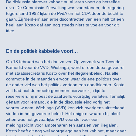
De diskussie hierover kabbelt nu al jaren voort op hetzelfde
nivo. De Commissie Zeevalking was voorstander, de regering
tegen. Eind 1992 lijken de PvdA en het CDA door de bocht te
gaan. Zij ‘denken’ aan arbeidscontracten van een half tot een
heel jaar. Kosto gaf aan nog steeds niets te voelen voor dit
idee.
En de politiek kabbelde voort…
Op 18 februari was het dan zo ver. Op verzoek van Tweede
Kamerlid voor de VVD, Wiebinga, werd er een debat gevoerd
met staatssecretaris Kosto over het illegalenbeleid. Na alle
commotie in de maanden ervoor, waar de ene politicus over
de ander viel was het politiek vertoon een doodbloeder. Kosto
zelf had niet de moeite genomen hiervoor zijn tijd te
reserveren, hij moest de zaal zelfs voortijdig verlaten. Tamelijk
gênant voor iemand, die in de discussie eind vorig het
voortouw nam. Wiebinga (VVD) kon zich overigens uitstekend
vinden in het gevoerde beleid. Het enige ei waarop hij bleef
zitten was het gevaarlijke VVD voorstel voor een
meldingsplicht voor ambtenaren ten aanzien van illegalen.
Kosto heeft dit nog wel voorgelegd aan het kabinet, maar daar