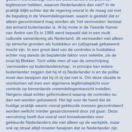
legitimeren hebben, waarom Nederlanders dan niet? In de
praktijk blijkt echter dat de regering vooral in de maag zat met
de bepaling in de Vreemdelingenwet, waarin is gesteld dat er
alleen gecontroleerd mag worden als ‘het vermoeden’ bestaat
dat iemand buitenlander is. Al bij motie in de Tweede Kamer
van Andre van Es in 1986 werd bepaald dat in een multi
culturele samenleving als Nederland, dit vermoeden niet alleen
op etnische gronden als huidskleur en (uit)spraak gebaseerd
mocht zijn. In een groot deel van de controles is huidskleur
echter nog steeds de bepalende faktor voor selektie, zie de
inval bij Blokker. Toch wilde men af van de omschrijving
‘vermoeden op buitenlanderschap’, in principe kan iedere
buitenlander zeggen dat hij of zij Nederlander is en de politie
moet dan bewijzen dat hij of zij dat niet is. Om deze situatie te
voorkomen wil men een algemene legitimatieplicht voor
controle op binnenlands vreemdelingentoezicht instellen.
Nergens staat echter geformuleerd waarop de controles nu
dan wel worden gebaseerd. Het ligt voor de hand dat de
huidige praktijk waarin vooral gekleurde mensen gecontroleerd
worden wellicht minder gesanctioneerd door zal gaan. Deze
verruiming heeft dus vooral veel konsekwenties voor
gekleurde Nederlanders die niet alleen op de werkplek, maar
ook op straat altijd moeten bewijzen dat ze Nederlander zijn.