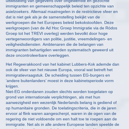
uitwisseling van gegevens over ongewenste en gezochte
immigranten en gemeenschappelijk beleid ten opzichte van
asielzoekers. Allemaal maatregelen in de restrictieve sfeer en
dat is niet gek als je de samenstelling bekijkt van de
werkgroepen die het Europees beleid bekokstoofden. Deze
werkgroepen (van de Ad Hoc Groep Immigratie via de Ródos
Groep tot het TREVI overleg) werden bevolkt door hoge
vertegenwoordigers van politie, justitie, vreemdelingen- en
veiligheidsdiensten. Ambtenaren die de belangen van
immigranten behartigden werden systematisch geweerd uit
deze oncontroleerbare overleggen.
Het Regeerakkoord van het kabinet Lubbers-Kok ademde dan
ook de sfeer van het nieuwe Europa, vooral wat betreft het
immigratievraagstuk. De scheiding tussen EG-burgers en
‘andere buitenlanders’ moest in deze kabinetsperiode vorm
krijgen.
Niet-EG onderdanen zouden slechts worden toegelaten op
grond van internationale verplichtingen, als met hun
aanwezigheid een wezenlijk Nederlands belang is gediend of
op humanitaire gronden. De toelatingscriteria, die in de jaren
ervoor al flink waren aangescherpt, waren in de ogen van de
regering de niet voldoende om een halt toe te roepen aan de
immigratie. Net als in alle andere Europese landen speelde de