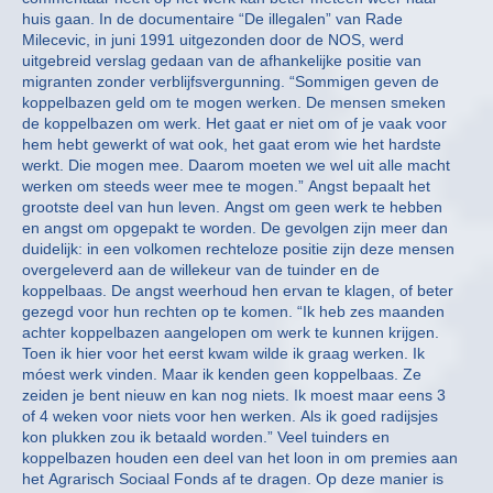
huis gaan. In de documentaire “De illegalen” van Rade
Milecevic, in juni 1991 uitgezonden door de NOS, werd
uitgebreid verslag gedaan van de afhankelijke positie van
migranten zonder verblijfsvergunning. “Sommigen geven de
koppelbazen geld om te mogen werken. De mensen smeken
de koppelbazen om werk. Het gaat er niet om of je vaak voor
hem hebt gewerkt of wat ook, het gaat erom wie het hardste
werkt. Die mogen mee. Daarom moeten we wel uit alle macht
werken om steeds weer mee te mogen.” Angst bepaalt het
grootste deel van hun leven. Angst om geen werk te hebben
en angst om opgepakt te worden. De gevolgen zijn meer dan
duidelijk: in een volkomen rechteloze positie zijn deze mensen
overgeleverd aan de willekeur van de tuinder en de
koppelbaas. De angst weerhoud hen ervan te klagen, of beter
gezegd voor hun rechten op te komen. “Ik heb zes maanden
achter koppelbazen aangelopen om werk te kunnen krijgen.
Toen ik hier voor het eerst kwam wilde ik graag werken. Ik
móest werk vinden. Maar ik kenden geen koppelbaas. Ze
zeiden je bent nieuw en kan nog niets. Ik moest maar eens 3
of 4 weken voor niets voor hen werken. Als ik goed radijsjes
kon plukken zou ik betaald worden.” Veel tuinders en
koppelbazen houden een deel van het loon in om premies aan
het Agrarisch Sociaal Fonds af te dragen. Op deze manier is