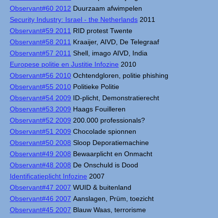
Observant#60 2012
Duurzaam afwimpelen
Security Industry: Israel - the Netherlands
2011
Observant#59 2011
RID protest Twente
Observant#58 2011
Kraaijer, AIVD, De Telegraaf
Observant#57 2011
Shell, imago AIVD, India
Europese politie en Justitie Infozine
2010
Observant#56 2010
Ochtendgloren, politie phishing
Observant#55 2010
Politieke Politie
Observant#54 2009
ID-plicht, Demonstratierecht
Observant#53 2009
Haags Fouilleren
Observant#52 2009
200.000 professionals?
Observant#51 2009
Chocolade spionnen
Observant#50 2008
Sloop Deporatiemachine
Observant#49 2008
Bewaarplicht en Onmacht
Observant#48 2008
De Onschuld is Dood
Identificatieplicht Infozine
2007
Observant#47 2007
WUID & buitenland
Observant#46 2007
Aanslagen, Prüm, toezicht
Observant#45 2007
Blauw Waas, terrorisme