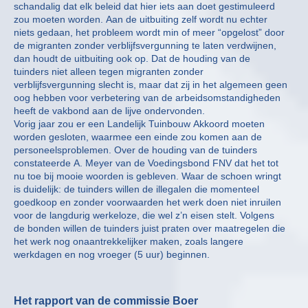
schandalig dat elk beleid dat hier iets aan doet gestimuleerd
zou moeten worden. Aan de uitbuiting zelf wordt nu echter
niets gedaan, het probleem wordt min of meer “opgelost” door
de migranten zonder verblijfsvergunning te laten verdwijnen,
dan houdt de uitbuiting ook op. Dat de houding van de
tuinders niet alleen tegen migranten zonder
verblijfsvergunning slecht is, maar dat zij in het algemeen geen
oog hebben voor verbetering van de arbeidsomstandigheden
heeft de vakbond aan de lijve ondervonden.
Vorig jaar zou er een Landelijk Tuinbouw Akkoord moeten
worden gesloten, waarmee een einde zou komen aan de
personeelsproblemen. Over de houding van de tuinders
constateerde A. Meyer van de Voedingsbond FNV dat het tot
nu toe bij mooie woorden is gebleven. Waar de schoen wringt
is duidelijk: de tuinders willen de illegalen die momenteel
goedkoop en zonder voorwaarden het werk doen niet inruilen
voor de langdurig werkeloze, die wel z’n eisen stelt. Volgens
de bonden willen de tuinders juist praten over maatregelen die
het werk nog onaantrekkelijker maken, zoals langere
werkdagen en nog vroeger (5 uur) beginnen.
Het rapport van de commissie Boer