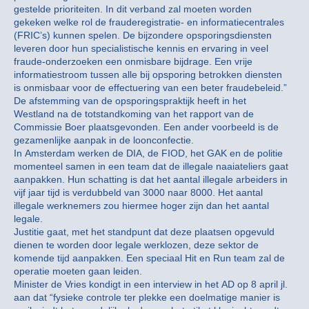
gestelde prioriteiten. In dit verband zal moeten worden
gekeken welke rol de frauderegistratie- en informatiecentrales
(FRIC’s) kunnen spelen. De bijzondere opsporingsdiensten
leveren door hun specialistische kennis en ervaring in veel
fraude-onderzoeken een onmisbare bijdrage. Een vrije
informatiestroom tussen alle bij opsporing betrokken diensten
is onmisbaar voor de effectuering van een beter fraudebeleid.”
De afstemming van de opsporingspraktijk heeft in het
Westland na de totstandkoming van het rapport van de
Commissie Boer plaatsgevonden. Een ander voorbeeld is de
gezamenlijke aanpak in de loonconfectie.
In Amsterdam werken de DIA, de FIOD, het GAK en de politie
momenteel samen in een team dat de illegale naaiateliers gaat
aanpakken. Hun schatting is dat het aantal illegale arbeiders in
vijf jaar tijd is verdubbeld van 3000 naar 8000. Het aantal
illegale werknemers zou hiermee hoger zijn dan het aantal
legale.
Justitie gaat, met het standpunt dat deze plaatsen opgevuld
dienen te worden door legale werklozen, deze sektor de
komende tijd aanpakken. Een speciaal Hit en Run team zal de
operatie moeten gaan leiden.
Minister de Vries kondigt in een interview in het AD op 8 april jl.
aan dat “fysieke controle ter plekke een doelmatige manier is