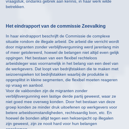
vraagstuk, ondanks gebrek aan kennis, in haar werk wilde
betrekken.
Het eindrapport van de commissie Zeevalking
In haar eindrapport beschrijft de Commissie de complexe
situatie rondom de illegale arbeid. De arbeid die verricht wordt
door migranten zonder verblijfsvergunning werd jarenlang min
of meer getolereerd, hoewel de belangen niet altijd even gelijk
opgingen. Het bestaan van een flexibel rechteloos
arbeidsleger was voornamelijk in het belang van een deel van
de werkgevers. Dat loopt van bedrijfstakken die te maken met
seizoenspieken tot bedrijfstakken waarbij de produktie is
opgesplitst in kleine segmenten, die flexibel moeten reageren
op vraag en aanbod.
Voor de vakbonden zijn de migranten zonder
verblijfsvergunning een lastige derde partij geweest, waar ze
niet goed mee overweg konden. Door het bestaan van deze
groep konden ze minder druk uitoefenen op werkgevers voor
betere arbeidsomstandigheden, rechtvaardig loon, etc. En
hoewel de bonden altijd tegen een heksenjacht op illegalen
zijn geweest, zijn ze nooit hard voor hun belangen