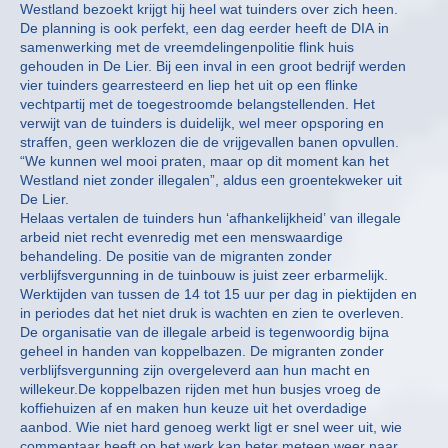
Westland bezoekt krijgt hij heel wat tuinders over zich heen.
De planning is ook perfekt, een dag eerder heeft de DIA in
samenwerking met de vreemdelingenpolitie flink huis
gehouden in De Lier. Bij een inval in een groot bedrijf werden
vier tuinders gearresteerd en liep het uit op een flinke
vechtpartij met de toegestroomde belangstellenden. Het
verwijt van de tuinders is duidelijk, wel meer opsporing en
straffen, geen werklozen die de vrijgevallen banen opvullen.
“We kunnen wel mooi praten, maar op dit moment kan het
Westland niet zonder illegalen”, aldus een groentekweker uit
De Lier.
Helaas vertalen de tuinders hun ‘afhankelijkheid’ van illegale
arbeid niet recht evenredig met een menswaardige
behandeling. De positie van de migranten zonder
verblijfsvergunning in de tuinbouw is juist zeer erbarmelijk.
Werktijden van tussen de 14 tot 15 uur per dag in piektijden en
in periodes dat het niet druk is wachten en zien te overleven.
De organisatie van de illegale arbeid is tegenwoordig bijna
geheel in handen van koppelbazen. De migranten zonder
verblijfsvergunning zijn overgeleverd aan hun macht en
willekeur.De koppelbazen rijden met hun busjes vroeg de
koffiehuizen af en maken hun keuze uit het overdadige
aanbod. Wie niet hard genoeg werkt ligt er snel weer uit, wie
commentaar heeft op het werk kan beter meteen weer naar