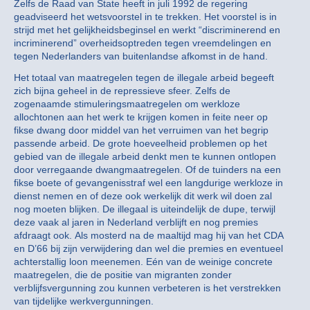
Zelfs de Raad van State heeft in juli 1992 de regering
geadviseerd het wetsvoorstel in te trekken. Het voorstel is in
strijd met het gelijkheidsbeginsel en werkt “discriminerend en
incriminerend” overheidsoptreden tegen vreemdelingen en
tegen Nederlanders van buitenlandse afkomst in de hand.
Het totaal van maatregelen tegen de illegale arbeid begeeft
zich bijna geheel in de repressieve sfeer. Zelfs de
zogenaamde stimuleringsmaatregelen om werkloze
allochtonen aan het werk te krijgen komen in feite neer op
fikse dwang door middel van het verruimen van het begrip
passende arbeid. De grote hoeveelheid problemen op het
gebied van de illegale arbeid denkt men te kunnen ontlopen
door verregaande dwangmaatregelen. Of de tuinders na een
fikse boete of gevangenisstraf wel een langdurige werkloze in
dienst nemen en of deze ook werkelijk dit werk wil doen zal
nog moeten blijken. De illegaal is uiteindelijk de dupe, terwijl
deze vaak al jaren in Nederland verblijft en nog premies
afdraagt ook. Als mosterd na de maaltijd mag hij van het CDA
en D’66 bij zijn verwijdering dan wel die premies en eventueel
achterstallig loon meenemen. Eén van de weinige concrete
maatregelen, die de positie van migranten zonder
verblijfsvergunning zou kunnen verbeteren is het verstrekken
van tijdelijke werkvergunningen.