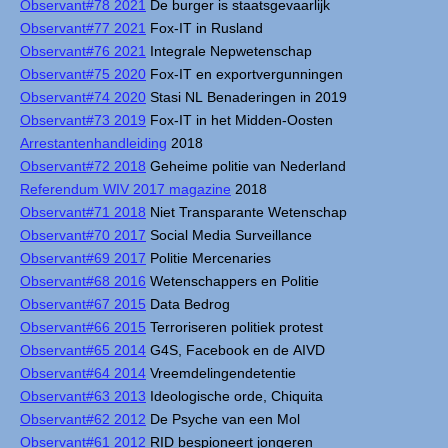
Observant#78 2021
De burger is staatsgevaarlijk
Observant#77 2021
Fox-IT in Rusland
Observant#76 2021
Integrale Nepwetenschap
Observant#75 2020
Fox-IT en exportvergunningen
Observant#74 2020
Stasi NL Benaderingen in 2019
Observant#73 2019
Fox-IT in het Midden-Oosten
Arrestantenhandleiding
2018
Observant#72 2018
Geheime politie van Nederland
Referendum WIV 2017 magazine
2018
Observant#71 2018
Niet Transparante Wetenschap
Observant#70 2017
Social Media Surveillance
Observant#69 2017
Politie Mercenaries
Observant#68 2016
Wetenschappers en Politie
Observant#67 2015
Data Bedrog
Observant#66 2015
Terroriseren politiek protest
Observant#65 2014
G4S, Facebook en de AIVD
Observant#64 2014
Vreemdelingendetentie
Observant#63 2013
Ideologische orde, Chiquita
Observant#62 2012
De Psyche van een Mol
Observant#61 2012
RID bespioneert jongeren