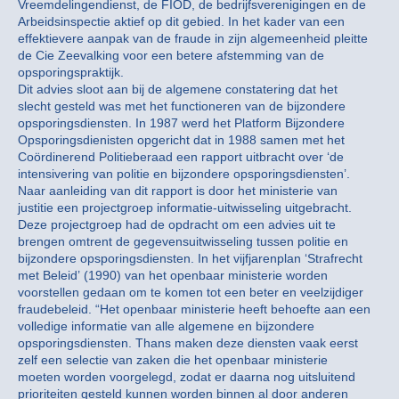
Vreemdelingendienst, de FIOD, de bedrijfsverenigingen en de
Arbeidsinspectie aktief op dit gebied. In het kader van een
effektievere aanpak van de fraude in zijn algemeenheid pleitte
de Cie Zeevalking voor een betere afstemming van de
opsporingspraktijk.
Dit advies sloot aan bij de algemene constatering dat het
slecht gesteld was met het functioneren van de bijzondere
opsporingsdiensten. In 1987 werd het Platform Bijzondere
Opsporingsdienisten opgericht dat in 1988 samen met het
Coördinerend Politieberaad een rapport uitbracht over ‘de
intensivering van politie en bijzondere opsporingsdiensten’.
Naar aanleiding van dit rapport is door het ministerie van
justitie een projectgroep informatie-uitwisseling uitgebracht.
Deze projectgroep had de opdracht om een advies uit te
brengen omtrent de gegevensuitwisseling tussen politie en
bijzondere opsporingsdiensten. In het vijfjarenplan ‘Strafrecht
met Beleid’ (1990) van het openbaar ministerie worden
voorstellen gedaan om te komen tot een beter en veelzijdiger
fraudebeleid. “Het openbaar ministerie heeft behoefte aan een
volledige informatie van alle algemene en bijzondere
opsporingsdiensten. Thans maken deze diensten vaak eerst
zelf een selectie van zaken die het openbaar ministerie
moeten worden voorgelegd, zodat er daarna nog uitsluitend
prioriteiten gesteld kunnen worden binnen al door anderen