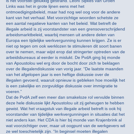
is het voorstel gelukkig gestrand. Leoni Sipkes van Groen
Links was het in grote lijnen eens met het
ontmoedigingsbeleid, maar had nog wel oog voor de andere
kant van het verhaal. Met voorzichtige woorden schetste ze
een aantal negatieve kanten van het beleid. Wat betreft de
illegale arbeid is zij voorstandster van een grensoverschrijdend
arbeidsmarktbeleid, waarbij mensen uit andere delen van
Europa een tijdelijke werkvergunning kunnen krijgen. Ze is er
niet op tegen om ook werklozen te stimuleren dit soort banen
over te nemen, maar wijst erop dat stringerter optreden van de
arbeidsbureaus al eerder is mislukt. De PvdA ging bij monde
van Apoustolou wel erg door de bocht door zich te beklagen
over de illegalendiskussie van vorig jaar. “De laatste maanden
van het afgelopen jaar is een heftige diskussie over de
illegalen gevoerd, waaruit opnieuw is gebleken hoe moeilijk het
is een zakelijke en zorgvuldige diskussie over immigratie te
voeren.”
Dat de PvdA zelf een meer dan smakeloze rol vervulde binnen
deze hele diskussie lijkt Apoustolou uit zij geheugen te hebben
gewist. Wat het vraagstuk van illegale arbeid betreft is ook hij
voorstander van tijdelijke werkvergunningen in situaties dat het
niet anders kan. Het CDA is hier bij monde van Krajenbrink al
wat voorzichtiger over, maar uit oogpunt van de werkgevers wil
ze wel toeschietelijk zijn. “In beginsel moeten illegalen