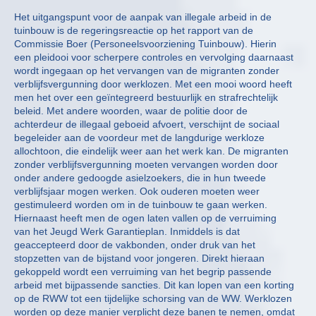
Het uitgangspunt voor de aanpak van illegale arbeid in de
tuinbouw is de regeringsreactie op het rapport van de
Commissie Boer (Personeelsvoorziening Tuinbouw). Hierin
een pleidooi voor scherpere controles en vervolging daarnaast
wordt ingegaan op het vervangen van de migranten zonder
verblijfsvergunning door werklozen. Met een mooi woord heeft
men het over een geïntegreerd bestuurlijk en strafrechtelijk
beleid. Met andere woorden, waar de politie door de
achterdeur de illegaal geboeid afvoert, verschijnt de sociaal
begeleider aan de voordeur met de langdurige werkloze
allochtoon, die eindelijk weer aan het werk kan. De migranten
zonder verblijfsvergunning moeten vervangen worden door
onder andere gedoogde asielzoekers, die in hun tweede
verblijfsjaar mogen werken. Ook ouderen moeten weer
gestimuleerd worden om in de tuinbouw te gaan werken.
Hiernaast heeft men de ogen laten vallen op de verruiming
van het Jeugd Werk Garantieplan. Inmiddels is dat
geaccepteerd door de vakbonden, onder druk van het
stopzetten van de bijstand voor jongeren. Direkt hieraan
gekoppeld wordt een verruiming van het begrip passende
arbeid met bijpassende sancties. Dit kan lopen van een korting
op de RWW tot een tijdelijke schorsing van de WW. Werklozen
worden op deze manier verplicht deze banen te nemen, omdat