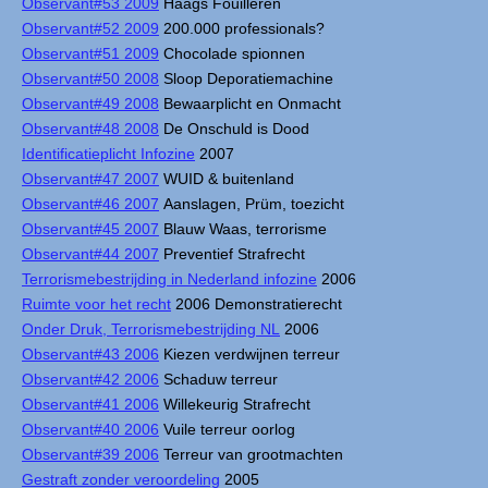
Observant#53 2009
Haags Fouilleren
Observant#52 2009
200.000 professionals?
Observant#51 2009
Chocolade spionnen
Observant#50 2008
Sloop Deporatiemachine
Observant#49 2008
Bewaarplicht en Onmacht
Observant#48 2008
De Onschuld is Dood
Identificatieplicht Infozine
2007
Observant#47 2007
WUID & buitenland
Observant#46 2007
Aanslagen, Prüm, toezicht
Observant#45 2007
Blauw Waas, terrorisme
Observant#44 2007
Preventief Strafrecht
Terrorismebestrijding in Nederland infozine
2006
Ruimte voor het recht
2006 Demonstratierecht
Onder Druk, Terrorismebestrijding NL
2006
Observant#43 2006
Kiezen verdwijnen terreur
Observant#42 2006
Schaduw terreur
Observant#41 2006
Willekeurig Strafrecht
Observant#40 2006
Vuile terreur oorlog
Observant#39 2006
Terreur van grootmachten
Gestraft zonder veroordeling
2005