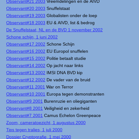
Observant#21 2003
Vreemdelingen en de AIVD
Observant#20 2003
Snuffelstaat
Observant#19 2003
Globalisten onder de loep
Observant#18 2003
EU & AIVD, list & bedrog
De Snuffelstaat, NL en de BVD 1 november 2002
Schone schijn, 1 juni 2002
Observant#17 2002
Schone Schijn
Observant#16 2002
EU Europol snuffelen
Observant#15 2002
Politie betaalt studie
Observant#14 2002
Op jacht naar links
Observant#13 2002
IMSI DNA BVD kip
Observant#12 2002
De vader van de bruid
Observant#11 2001
War on Terror
Observant#10 2001
Europa tegen demonstranten
Observant#9 2001
Burenruzie en oliegiganten
Observant#8 2001
Veiligheid en zekerheid
Observant#7 2001
Camus Echelon Greenpeace
Zoom, cameratoezicht, 1 augustus 2000
Tips tegen tralies, 1 juli 2000
Dossier Cryptografie, 1 mei 2000