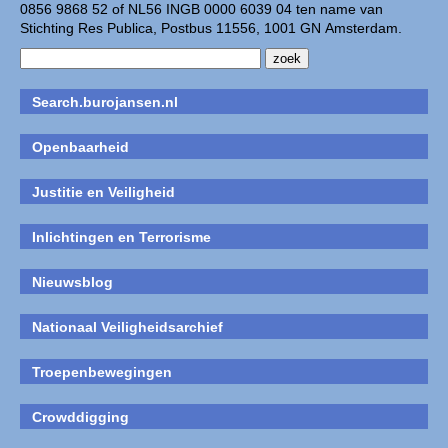
0856 9868 52 of NL56 INGB 0000 6039 04 ten name van
Stichting Res Publica, Postbus 11556, 1001 GN Amsterdam.
Search.burojansen.nl
Openbaarheid
Justitie en Veiligheid
Inlichtingen en Terrorisme
Nieuwsblog
Nationaal Veiligheidsarchief
Troepenbewegingen
Crowddigging