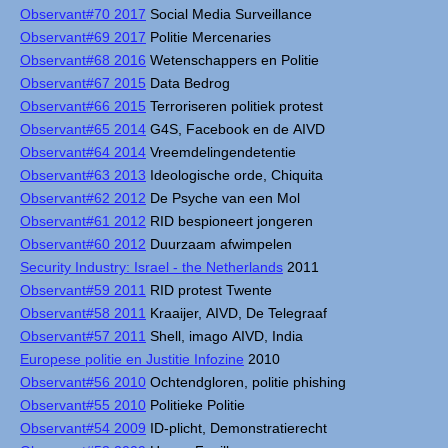
Observant#70 2017
Social Media Surveillance
Observant#69 2017
Politie Mercenaries
Observant#68 2016
Wetenschappers en Politie
Observant#67 2015
Data Bedrog
Observant#66 2015
Terroriseren politiek protest
Observant#65 2014
G4S, Facebook en de AIVD
Observant#64 2014
Vreemdelingendetentie
Observant#63 2013
Ideologische orde, Chiquita
Observant#62 2012
De Psyche van een Mol
Observant#61 2012
RID bespioneert jongeren
Observant#60 2012
Duurzaam afwimpelen
Security Industry: Israel - the Netherlands
2011
Observant#59 2011
RID protest Twente
Observant#58 2011
Kraaijer, AIVD, De Telegraaf
Observant#57 2011
Shell, imago AIVD, India
Europese politie en Justitie Infozine
2010
Observant#56 2010
Ochtendgloren, politie phishing
Observant#55 2010
Politieke Politie
Observant#54 2009
ID-plicht, Demonstratierecht