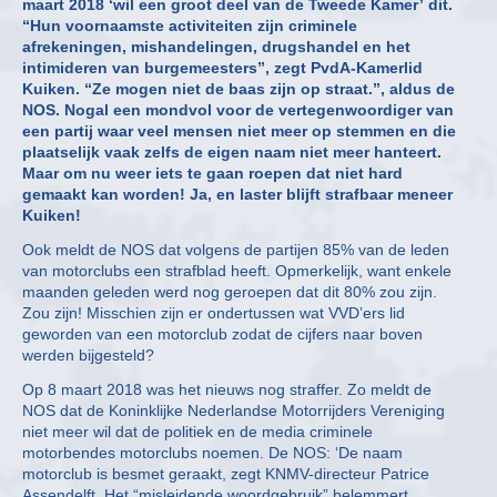
maart 2018 ‘wil een groot deel van de Tweede Kamer’ dit.
“Hun voornaamste activiteiten zijn criminele
afrekeningen, mishandelingen, drugshandel en het
intimideren van burgemeesters”, zegt PvdA-Kamerlid
Kuiken. “Ze mogen niet de baas zijn op straat.”, aldus de
NOS. Nogal een mondvol voor de vertegenwoordiger van
een partij waar veel mensen niet meer op stemmen en die
plaatselijk vaak zelfs de eigen naam niet meer hanteert.
Maar om nu weer iets te gaan roepen dat niet hard
gemaakt kan worden! Ja, en laster blijft strafbaar meneer
Kuiken!
Ook meldt de NOS dat volgens de partijen 85% van de leden
van motorclubs een strafblad heeft. Opmerkelijk, want enkele
maanden geleden werd nog geroepen dat dit 80% zou zijn.
Zou zijn! Misschien zijn er ondertussen wat VVD’ers lid
geworden van een motorclub zodat de cijfers naar boven
werden bijgesteld?
Op 8 maart 2018 was het nieuws nog straffer. Zo meldt de
NOS dat de Koninklijke Nederlandse Motorrijders Vereniging
niet meer wil dat de politiek en de media criminele
motorbendes motorclubs noemen. De NOS: ‘De naam
motorclub is besmet geraakt, zegt KNMV-directeur Patrice
Assendelft. Het “misleidende woordgebruik” belemmert