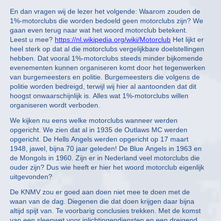
En dan vragen wij de lezer het volgende: Waarom zouden de
1%-motorclubs die worden bedoeld geen motorclubs zijn? We
gaan even terug naar wat het woord motorclub betekent.
Leest u mee?
https://nl.wikipedia.org/wiki/Motorclub
Het lijkt er
heel sterk op dat al die motorclubs vergelijkbare doelstellingen
hebben. Dat vooral 1%-motorclubs steeds minder bijkomende
evenementen kunnen organiseren komt door het tegenwerken
van burgemeesters en politie. Burgemeesters die volgens de
politie worden bedreigd, terwijl wij hier al aantoonden dat dit
hoogst onwaarschijnlijk is. Alles wat 1%-motorclubs willen
organiseren wordt verboden.
We kijken nu eens welke motorclubs wanneer werden
opgericht. We zien dat al in 1935 de Outlaws MC werden
opgericht. De Hells Angels werden opgericht op 17 maart
1948, jawel, bijna 70 jaar geleden! De Blue Angels in 1963 en
de Mongols in 1960. Zijn er in Nederland veel motorclubs die
ouder zijn? Dus wie heeft er hier het woord motorclub eigenlijk
uitgevonden?
De KNMV zou er goed aan doen niet mee te doen met de
waan van de dag. Diegenen die dat doen krijgen daar bijna
altijd spijt van. Te voorbarig conclusies trekken. Met de komst
van een sleepwet voor inlichtingendiensten en een dreigend