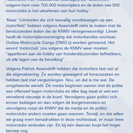
volgens hem ruim 700.000 motorrijders en de leden van 500
motorclubs in het uitoefenen van hun hobby.’
‘Maar “criminelen die zich toevallig voortbewegen op een
motorfiets” hebben volgens Assendelft niets te maken met de
tienduizenden leden die de KNMV vertegenwoordigt. Liever
heeft de motorrijdersvereniging dat motorbendes voortaan
Outlaw Motorcycle Gangs (OMG’s) worden genoemd. Het
woord ‘motorclub’ zou volgens de KNMV weer moeten
“appelleren aan de hobby van honderdduizenden liefhebbers,
uit alle lagen van de bevolking”.’
Volgens Patrick Assendelft hebben die motorfans last van al
die stigmatisering. Ze worden geweigerd uit horecazaken en
hebben last met vergunningen. Nou, en dat is me wat. De
omgekeerde wereld. De media beginnen samen met de politie
een offensief tegen motorclubs en elke dag staat er wel een
vervelend nieuwtje in de krant. Vervolgens gaan politici zich
erover beklagen en dan volgen de burgemeesters en
vervolgens roept de KNMV dat de media en de politici
motorclubs anders moeten gaan noemen. Terwijl, en dat willen
we graag even benadrukken in deze rechtsstaat, er maar twee
motorclubs verboden zijn. En bij één daarvan loopt het hoger
beroep nog.