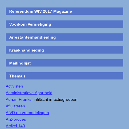
Referendum WIV 2017 Magazine
Voorkom Vernietiging
Arrestantenhandleiding
Kraakhandleiding
Mailinglijst
Thema's
Activisten
Administratieve Apartheid
Adrian Franks
, infiltrant in actiegroepen
Afluisteren
AIVD en vreemdelingen
AIZ-proces
Artikel 140