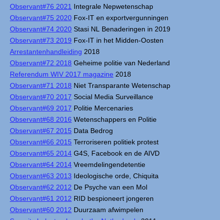
Observant#76 2021
Integrale Nepwetenschap
Observant#75 2020
Fox-IT en exportvergunningen
Observant#74 2020
Stasi NL Benaderingen in 2019
Observant#73 2019
Fox-IT in het Midden-Oosten
Arrestantenhandleiding
2018
Observant#72 2018
Geheime politie van Nederland
Referendum WIV 2017 magazine
2018
Observant#71 2018
Niet Transparante Wetenschap
Observant#70 2017
Social Media Surveillance
Observant#69 2017
Politie Mercenaries
Observant#68 2016
Wetenschappers en Politie
Observant#67 2015
Data Bedrog
Observant#66 2015
Terroriseren politiek protest
Observant#65 2014
G4S, Facebook en de AIVD
Observant#64 2014
Vreemdelingendetentie
Observant#63 2013
Ideologische orde, Chiquita
Observant#62 2012
De Psyche van een Mol
Observant#61 2012
RID bespioneert jongeren
Observant#60 2012
Duurzaam afwimpelen