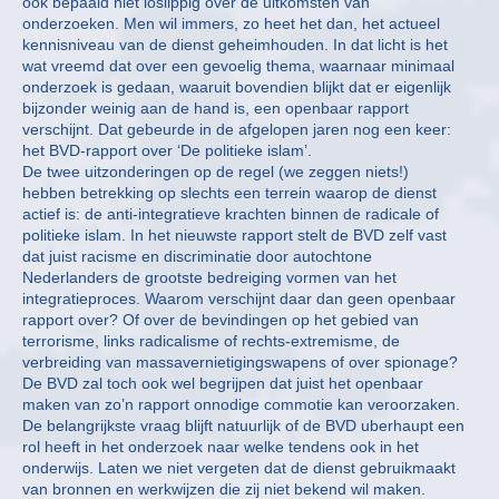
ook bepaald niet loslippig over de uitkomsten van
onderzoeken. Men wil immers, zo heet het dan, het actueel
kennisniveau van de dienst geheimhouden. In dat licht is het
wat vreemd dat over een gevoelig thema, waarnaar minimaal
onderzoek is gedaan, waaruit bovendien blijkt dat er eigenlijk
bijzonder weinig aan de hand is, een openbaar rapport
verschijnt. Dat gebeurde in de afgelopen jaren nog een keer:
het BVD-rapport over ‘De politieke islam’.
De twee uitzonderingen op de regel (we zeggen niets!)
hebben betrekking op slechts een terrein waarop de dienst
actief is: de anti-integratieve krachten binnen de radicale of
politieke islam. In het nieuwste rapport stelt de BVD zelf vast
dat juist racisme en discriminatie door autochtone
Nederlanders de grootste bedreiging vormen van het
integratieproces. Waarom verschijnt daar dan geen openbaar
rapport over? Of over de bevindingen op het gebied van
terrorisme, links radicalisme of rechts-extremisme, de
verbreiding van massavernietigingswapens of over spionage?
De BVD zal toch ook wel begrijpen dat juist het openbaar
maken van zo’n rapport onnodige commotie kan veroorzaken.
De belangrijkste vraag blijft natuurlijk of de BVD uberhaupt een
rol heeft in het onderzoek naar welke tendens ook in het
onderwijs. Laten we niet vergeten dat de dienst gebruikmaakt
van bronnen en werkwijzen die zij niet bekend wil maken.