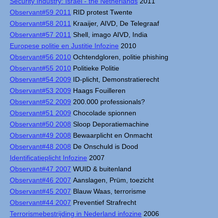
Security Industry: Israel - the Netherlands
2011
Observant#59 2011
RID protest Twente
Observant#58 2011
Kraaijer, AIVD, De Telegraaf
Observant#57 2011
Shell, imago AIVD, India
Europese politie en Justitie Infozine
2010
Observant#56 2010
Ochtendgloren, politie phishing
Observant#55 2010
Politieke Politie
Observant#54 2009
ID-plicht, Demonstratierecht
Observant#53 2009
Haags Fouilleren
Observant#52 2009
200.000 professionals?
Observant#51 2009
Chocolade spionnen
Observant#50 2008
Sloop Deporatiemachine
Observant#49 2008
Bewaarplicht en Onmacht
Observant#48 2008
De Onschuld is Dood
Identificatieplicht Infozine
2007
Observant#47 2007
WUID & buitenland
Observant#46 2007
Aanslagen, Prüm, toezicht
Observant#45 2007
Blauw Waas, terrorisme
Observant#44 2007
Preventief Strafrecht
Terrorismebestrijding in Nederland infozine
2006