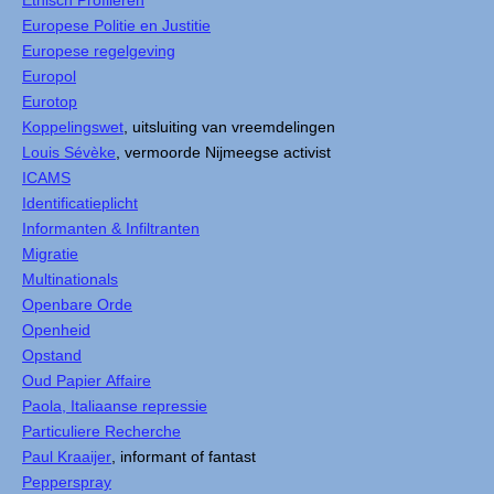
Etnisch Profileren
Europese Politie en Justitie
Europese regelgeving
Europol
Eurotop
Koppelingswet
, uitsluiting van vreemdelingen
Louis Sévèke
, vermoorde Nijmeegse activist
ICAMS
Identificatieplicht
Informanten & Infiltranten
Migratie
Multinationals
Openbare Orde
Openheid
Opstand
Oud Papier Affaire
Paola, Italiaanse repressie
Particuliere Recherche
Paul Kraaijer
, informant of fantast
Pepperspray