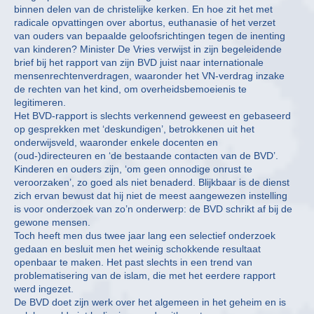
binnen delen van de christelijke kerken. En hoe zit het met
radicale opvattingen over abortus, euthanasie of het verzet
van ouders van bepaalde geloofsrichtingen tegen de inenting
van kinderen? Minister De Vries verwijst in zijn begeleidende
brief bij het rapport van zijn BVD juist naar internationale
mensenrechtenverdragen, waaronder het VN-verdrag inzake
de rechten van het kind, om overheidsbemoeienis te
legitimeren.
Het BVD-rapport is slechts verkennend geweest en gebaseerd
op gesprekken met ‘deskundigen’, betrokkenen uit het
onderwijsveld, waaronder enkele docenten en
(oud-)directeuren en ‘de bestaande contacten van de BVD’.
Kinderen en ouders zijn, ‘om geen onnodige onrust te
veroorzaken’, zo goed als niet benaderd. Blijkbaar is de dienst
zich ervan bewust dat hij niet de meest aangewezen instelling
is voor onderzoek van zo’n onderwerp: de BVD schrikt af bij de
gewone mensen.
Toch heeft men dus twee jaar lang een selectief onderzoek
gedaan en besluit men het weinig schokkende resultaat
openbaar te maken. Het past slechts in een trend van
problematisering van de islam, die met het eerdere rapport
werd ingezet.
De BVD doet zijn werk over het algemeen in het geheim en is