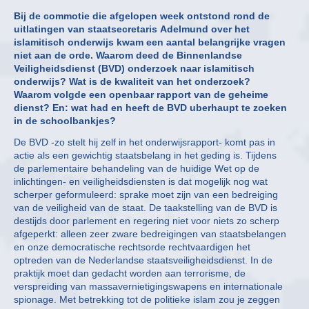
Bij de commotie die afgelopen week ontstond rond de
uitlatingen van staatsecretaris Adelmund over het
islamitisch onderwijs kwam een aantal belangrijke vragen
niet aan de orde. Waarom deed de Binnenlandse
Veiligheidsdienst (BVD) onderzoek naar islamitisch
onderwijs? Wat is de kwaliteit van het onderzoek?
Waarom volgde een openbaar rapport van de geheime
dienst? En: wat had en heeft de BVD uberhaupt te zoeken
in de schoolbankjes?
De BVD -zo stelt hij zelf in het onderwijsrapport- komt pas in
actie als een gewichtig staatsbelang in het geding is. Tijdens
de parlementaire behandeling van de huidige Wet op de
inlichtingen- en veiligheidsdiensten is dat mogelijk nog wat
scherper geformuleerd: sprake moet zijn van een bedreiging
van de veiligheid van de staat. De taakstelling van de BVD is
destijds door parlement en regering niet voor niets zo scherp
afgeperkt: alleen zeer zware bedreigingen van staatsbelangen
en onze democratische rechtsorde rechtvaardigen het
optreden van de Nederlandse staatsveiligheidsdienst. In de
praktijk moet dan gedacht worden aan terrorisme, de
verspreiding van massavernietigingswapens en internationale
spionage. Met betrekking tot de politieke islam zou je zeggen