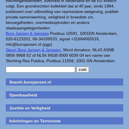
inlichtingendiensten, overheid in Nederland en de EU kritisch
volgt. Een grondrechten kollektief dat al 40 jaar, sinds 1984,
publiceert over uitbreiding van repressieve wetgeving, publiek-
private samenwerking, veiligheid in breedste zin,
bevoegdheden, overheidsoptreden en andere
staatsaangelegenheden.
Buro Jansen & Janssen
Postbus 10591, 1001EN Amsterdam,
020-6123202, 06-34339533, signal +31684065516,
info@burojansen.nl (pgp)
Steun Buro Jansen & Janssen.
Word donateur, NL43 ASNB
0856 9868 52 of NL56 INGB 0000 6039 04 ten name van
Stichting Res Publica, Postbus 11556, 1001 GN Amsterdam.
Search.burojansen.nl
Openbaarheid
Justitie en Veiligheid
Inlichtingen en Terrorisme