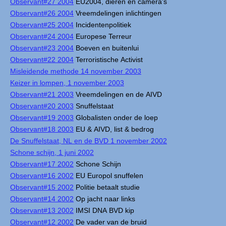
Observant#27 2004
EU2004, dieren en camera's
Observant#26 2004
Vreemdelingen inlichtingen
Observant#25 2004
Incidentenpolitiek
Observant#24 2004
Europese Terreur
Observant#23 2004
Boeven en buitenlui
Observant#22 2004
Terroristische Activist
Misleidende methode 14 november 2003
Keizer in lompen, 1 november 2003
Observant#21 2003
Vreemdelingen en de AIVD
Observant#20 2003
Snuffelstaat
Observant#19 2003
Globalisten onder de loep
Observant#18 2003
EU & AIVD, list & bedrog
De Snuffelstaat, NL en de BVD 1 november 2002
Schone schijn, 1 juni 2002
Observant#17 2002
Schone Schijn
Observant#16 2002
EU Europol snuffelen
Observant#15 2002
Politie betaalt studie
Observant#14 2002
Op jacht naar links
Observant#13 2002
IMSI DNA BVD kip
Observant#12 2002
De vader van de bruid