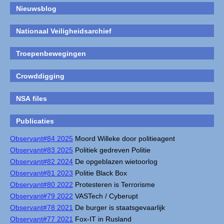
Nieuwsblog
Nationaal Veiligheidsarchief
Troepenbewegingen
Crowddigging
NSA files
Publicaties
Observant#84 2025
Moord Willeke door politieagent
Observant#83 2025
Politiek gedreven Politie
Observant#82 2024
De opgeblazen wietoorlog
Observant#81 2023
Politie Black Box
Observant#80 2022
Protesteren is Terrorisme
Observant#79 2022
VASTech / Cyberupt
Observant#78 2021
De burger is staatsgevaarlijk
Observant#77 2021
Fox-IT in Rusland