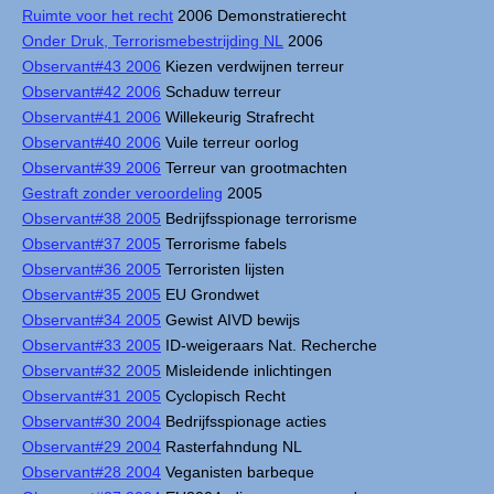
Ruimte voor het recht
2006 Demonstratierecht
Onder Druk, Terrorismebestrijding NL
2006
Observant#43 2006
Kiezen verdwijnen terreur
Observant#42 2006
Schaduw terreur
Observant#41 2006
Willekeurig Strafrecht
Observant#40 2006
Vuile terreur oorlog
Observant#39 2006
Terreur van grootmachten
Gestraft zonder veroordeling
2005
Observant#38 2005
Bedrijfsspionage terrorisme
Observant#37 2005
Terrorisme fabels
Observant#36 2005
Terroristen lijsten
Observant#35 2005
EU Grondwet
Observant#34 2005
Gewist AIVD bewijs
Observant#33 2005
ID-weigeraars Nat. Recherche
Observant#32 2005
Misleidende inlichtingen
Observant#31 2005
Cyclopisch Recht
Observant#30 2004
Bedrijfsspionage acties
Observant#29 2004
Rasterfahndung NL
Observant#28 2004
Veganisten barbeque