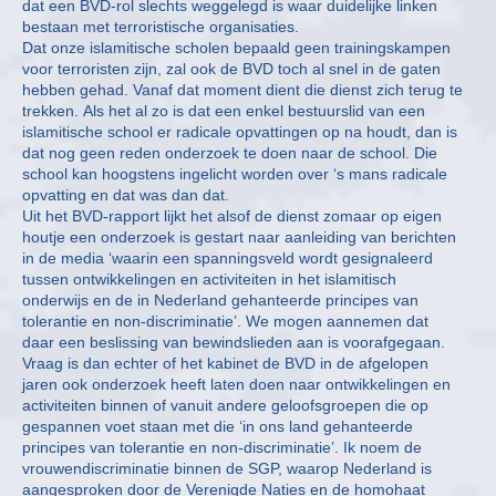
dat een BVD-rol slechts weggelegd is waar duidelijke linken
bestaan met terroristische organisaties.
Dat onze islamitische scholen bepaald geen trainingskampen
voor terroristen zijn, zal ook de BVD toch al snel in de gaten
hebben gehad. Vanaf dat moment dient die dienst zich terug te
trekken. Als het al zo is dat een enkel bestuurslid van een
islamitische school er radicale opvattingen op na houdt, dan is
dat nog geen reden onderzoek te doen naar de school. Die
school kan hoogstens ingelicht worden over ‘s mans radicale
opvatting en dat was dan dat.
Uit het BVD-rapport lijkt het alsof de dienst zomaar op eigen
houtje een onderzoek is gestart naar aanleiding van berichten
in de media ‘waarin een spanningsveld wordt gesignaleerd
tussen ontwikkelingen en activiteiten in het islamitisch
onderwijs en de in Nederland gehanteerde principes van
tolerantie en non-discriminatie’. We mogen aannemen dat
daar een beslissing van bewindslieden aan is voorafgegaan.
Vraag is dan echter of het kabinet de BVD in de afgelopen
jaren ook onderzoek heeft laten doen naar ontwikkelingen en
activiteiten binnen of vanuit andere geloofsgroepen die op
gespannen voet staan met die ‘in ons land gehanteerde
principes van tolerantie en non-discriminatie’. Ik noem de
vrouwendiscriminatie binnen de SGP, waarop Nederland is
aangesproken door de Verenigde Naties en de homohaat