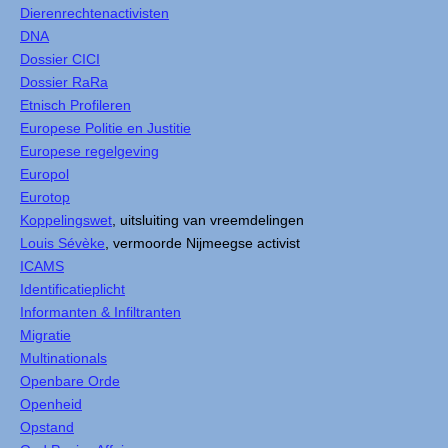
Dierenrechtenactivisten
DNA
Dossier CICI
Dossier RaRa
Etnisch Profileren
Europese Politie en Justitie
Europese regelgeving
Europol
Eurotop
Koppelingswet
, uitsluiting van vreemdelingen
Louis Sévèke
, vermoorde Nijmeegse activist
ICAMS
Identificatieplicht
Informanten & Infiltranten
Migratie
Multinationals
Openbare Orde
Openheid
Opstand