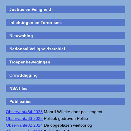
Justitie en Veiligheid
Inlichtingen en Terrorisme
Nieuwsblog
Nationaal Veiligheidsarchief
Troepenbewegingen
Crowddigging
NSA files
Publicaties
Observant#84 2025
Moord Willeke door politieagent
Observant#83 2025
Politiek gedreven Politie
Observant#82 2024
De opgeblazen wietoorlog