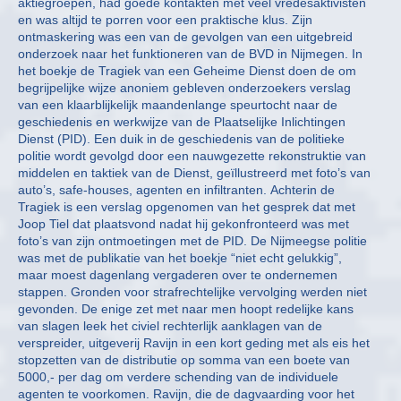
aktiegroepen, had goede kontakten met veel vredesaktivisten
en was altijd te porren voor een praktische klus. Zijn
ontmaskering was een van de gevolgen van een uitgebreid
onderzoek naar het funktioneren van de BVD in Nijmegen. In
het boekje de Tragiek van een Geheime Dienst doen de om
begrijpelijke wijze anoniem gebleven onderzoekers verslag
van een klaarblijkelijk maandenlange speurtocht naar de
geschiedenis en werkwijze van de Plaatselijke Inlichtingen
Dienst (PID). Een duik in de geschiedenis van de politieke
politie wordt gevolgd door een nauwgezette rekonstruktie van
middelen en taktiek van de Dienst, geïllustreerd met foto’s van
auto’s, safe-houses, agenten en infiltranten. Achterin de
Tragiek is een verslag opgenomen van het gesprek dat met
Joop Tiel dat plaatsvond nadat hij gekonfronteerd was met
foto’s van zijn ontmoetingen met de PID. De Nijmeegse politie
was met de publikatie van het boekje “niet echt gelukkig”,
maar moest dagenlang vergaderen over te ondernemen
stappen. Gronden voor strafrechtelijke vervolging werden niet
gevonden. De enige zet met naar men hoopt redelijke kans
van slagen leek het civiel rechterlijk aanklagen van de
verspreider, uitgeverij Ravijn in een kort geding met als eis het
stopzetten van de distributie op somma van een boete van
5000,- per dag om verdere schending van de individuele
agenten te voorkomen. Ravijn, die de dagvaarding voor het