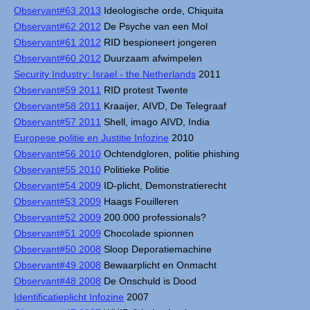
Observant#63 2013
Ideologische orde, Chiquita
Observant#62 2012
De Psyche van een Mol
Observant#61 2012
RID bespioneert jongeren
Observant#60 2012
Duurzaam afwimpelen
Security Industry: Israel - the Netherlands
2011
Observant#59 2011
RID protest Twente
Observant#58 2011
Kraaijer, AIVD, De Telegraaf
Observant#57 2011
Shell, imago AIVD, India
Europese politie en Justitie Infozine
2010
Observant#56 2010
Ochtendgloren, politie phishing
Observant#55 2010
Politieke Politie
Observant#54 2009
ID-plicht, Demonstratierecht
Observant#53 2009
Haags Fouilleren
Observant#52 2009
200.000 professionals?
Observant#51 2009
Chocolade spionnen
Observant#50 2008
Sloop Deporatiemachine
Observant#49 2008
Bewaarplicht en Onmacht
Observant#48 2008
De Onschuld is Dood
Identificatieplicht Infozine
2007