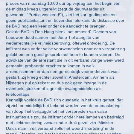
proces van maandag 10.00 uur op vrijdag aan het begin van
de middag kreeg uitgereikt (zegt de deurwaarder uit
gewoonte: “Prettig weekend!”), ziet het kort geding als een
goeie publiciteitsstunt en bovendien als kans de diskussie over
de BVD nog een keer onder de aandacht te brengen.
Ook de BVD in Den Haag bleek ‘not amused’. Docters van
Leeuwen deed samen met Joop Tiel aangifte van
wederrechtelijke vrijheidsberoving, oftewel ontvoering. De
infiltrant was onder valse voorwendselen naar een vergadering
gelokt om een goed gesprek met hem te kunnen voeren. De
advokate van de arrestant die in dit verband vorige week werd
gemaakt, probeerde erachter te komen in welk
arrondissement er dan een gerechtelijk vooronderzoek was
gestart. Zij kreeg echter zowel in Amsterdam, Arnhem als
Nijmegen nul op rekest en dus ook geen inzage in de
eventuele stukken of ingezette dwangmiddelen als
telefoontaps.
Kennelijk voelde de BVD zich dusdanig in het kruis getast, dat
zij zich onmiddellijk het bekend worden van de ontmaskering
van Joop Tiel verlaagde tot het verspreiden van valse
insinuaties als zou de infiltrant onder hete lampen en bedreigd
met elektrocutering zwaar onder druk gezet zijn. Minister
Dales nam in dit verband zelfs het woord ‘marteling’ in de
mond. Afgezien van het feit dat uit het gepubliceerde verslag