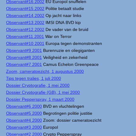
Observant#16 2002
EU Europol snuffelen
Observant#15 2002
Politie betaalt studie
Observant#14 2002
Op jacht naar links
Observant#13 2002
IMSI DNA BVD kip
Observant#12 2002
De vader van de bruid
Observant#11 2001
War on Terror
Observant#10 2001
Europa tegen demonstranten
Observant#9 2001
Burenruzie en oliegiganten
Observant#8 2001
Veiligheid en zekerheid
Observant#7 2001
Camus Echelon Greenpeace
Zoom, cameratoezicht, 1 augustus 2000
Tips tegen tralies, 1 juli 2000
Dossier Cryptografie, 1 mei 2000
Dossier Cryptografie (GB), 1 mei 2000
Dossier Pepperspray, 1 maart 2000
Observant#6 2000
BVD en vluchtelingen
Observant#5 2000
Begrotingen politie justitie
Observant#4 2000
Zoom: dossier cameratoezicht
Observant#3 2000
Europol
Observant#2 2000
Crypto Pepperspray