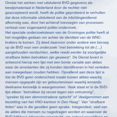
Omdat het werken met uitsluitend BVD-gegevens als
bewijsmateriaal in Nederland door de rechter niet
geaccepteerd wordt, heeft de politie geprobeerd te verhullen
dat deze informatie uitsluitend van de inlichtingendienst
afkomstig was, door het achteraf toevoegen van processen-
verbaal over zogenaamd politie-onderzoek.
Het speciale onderzoeksteam van de Groningse politie heeft al
het mogelijke gedaan om achter de identiteit van de WNC-
krakers te komen. Zij deed daarvoor onder andere een beroep
op de BVD voor een onderzoek
“met betrekking tot de (…)
aangehouden verdachten, welke reeds eerder bij soortgelijke
strafbare feiten betrokken zijn geweest”.
De Dienst levert in
antwoord hierop een lijst met een bonte variatie aan akties
waar de arrestanten die zij konden identificeren in het verleden
aan meegedaan zouden hebben. Opvallend aan deze lijst is
dat de BVD geen onderscheid maakt tussen akties waarbij
mensen opgepakt zijn en gebeurtenissen waarbij iemands
deelname kennelijk is waargenomen. Vaak staat er in de BVD-
lijst alleen
“betrokken bij verzet tegen een ontruiming”,
“spreker bij een demonstratieve optocht” of “deelgenomen aan
bezetting van het VNO-kantoor in Den Haag”.
Van
“strafbare
feiten”
was in die gevallen geen sprake. Integendeel, veel van
de akties die mensen nu nagedragen worden en waarover de
BVD blijkbaar informatie verzameld, zijn geheel geweldloos en