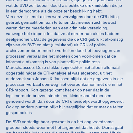
wat de BVD zelf beoor- deeld als politieke drukmiddelen die je
in een democratie als de onze ter beschikking hebt.
Van deze lijst met akties werd vervolgens door de CRI driftig
gebruik gemaakt om aan te tonen dat mensen zich bewust
waren dat ze meededen aan een criminele vereniging,
vanwege het simpele feit dat ze al eerder aan akties hadden
deelgenomen. Dat de gegevens die de CRI gebruikt afkomstig
zijn van de BVD en niet (uitsluitend) uit CRI- of politie-
archieven probeert men te verhullen door het toevoegen van
processen verbaal die het moeten doen voorkomen dat de
informatie afkomstig is van plaatselijke politie resp.
Marechaussee. Deze stukken zijn echter niet alleen allemaal
opgesteld nádat de CRI-analyse al was afgerond, uit het
onderzoek van Jansen & Janssen blijkt dat de gegevens in die
processen-verbaal domweg niet overeenkomen met die in het
CRI-rapport. Kort gezegd komt het er op neer dat in de
legitimerende brieven steeds een kleiner aantal mensen
genoemd wordt, dan door de CRI uiteindelijk wordt opgevoerd.
Ook op andere punten blijkt bij vergelijking dat er met de feiten
gesjoemeld is.
De BVD verdedigt haar gewroet in op het oog vreedzame
groepen steeds weer met het argument dat het de Dienst gaat
om bepaalde individuen die mogelijkerwijs…enzovoort. Uit de