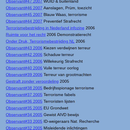
Observant#47 2007
WUID & buitenland
Observant#46 2007
Aanslagen, Prüm, toezicht
Observant#45 2007
Blauw Waas, terrorisme
Observant#44 2007
Preventief Strafrecht
Terrorismebestrijding in Nederland infozine
2006
Ruimte voor het recht
2006 Demonstratierecht
Onder Druk, Terrorismebestrijding NL
2006
Observant#43 2006
Kiezen verdwijnen terreur
Observant#42 2006
Schaduw terreur
Observant#41 2006
Willekeurig Strafrecht
Observant#40 2006
Vuile terreur oorlog
Observant#39 2006
Terreur van grootmachten
Gestraft zonder veroordeling
2005
Observant#38 2005
Bedrijfsspionage terrorisme
Observant#37 2005
Terrorisme fabels
Observant#36 2005
Terroristen lijsten
Observant#35 2005
EU Grondwet
Observant#34 2005
Gewist AIVD bewijs
Observant#33 2005
ID-weigeraars Nat. Recherche
Observant#32 2005
Misleidende inlichtingen