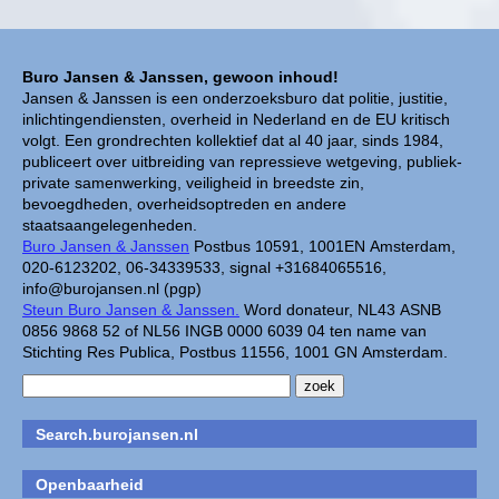
Buro Jansen & Janssen, gewoon inhoud!
Jansen & Janssen is een onderzoeksburo dat politie, justitie,
inlichtingendiensten, overheid in Nederland en de EU kritisch
volgt. Een grondrechten kollektief dat al 40 jaar, sinds 1984,
publiceert over uitbreiding van repressieve wetgeving, publiek-
private samenwerking, veiligheid in breedste zin,
bevoegdheden, overheidsoptreden en andere
staatsaangelegenheden.
Buro Jansen & Janssen
Postbus 10591, 1001EN Amsterdam,
020-6123202, 06-34339533, signal +31684065516,
info@burojansen.nl (pgp)
Steun Buro Jansen & Janssen.
Word donateur, NL43 ASNB
0856 9868 52 of NL56 INGB 0000 6039 04 ten name van
Stichting Res Publica, Postbus 11556, 1001 GN Amsterdam.
Search.burojansen.nl
Openbaarheid