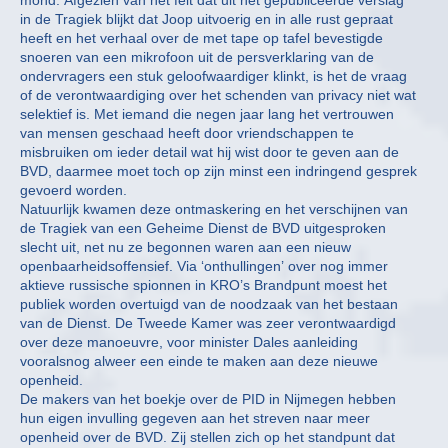
in de Tragiek blijkt dat Joop uitvoerig en in alle rust gepraat
heeft en het verhaal over de met tape op tafel bevestigde
snoeren van een mikrofoon uit de persverklaring van de
ondervragers een stuk geloofwaardiger klinkt, is het de vraag
of de verontwaardiging over het schenden van privacy niet wat
selektief is. Met iemand die negen jaar lang het vertrouwen
van mensen geschaad heeft door vriendschappen te
misbruiken om ieder detail wat hij wist door te geven aan de
BVD, daarmee moet toch op zijn minst een indringend gesprek
gevoerd worden.
Natuurlijk kwamen deze ontmaskering en het verschijnen van
de Tragiek van een Geheime Dienst de BVD uitgesproken
slecht uit, net nu ze begonnen waren aan een nieuw
openbaarheidsoffensief. Via ‘onthullingen’ over nog immer
aktieve russische spionnen in KRO’s Brandpunt moest het
publiek worden overtuigd van de noodzaak van het bestaan
van de Dienst. De Tweede Kamer was zeer verontwaardigd
over deze manoeuvre, voor minister Dales aanleiding
vooralsnog alweer een einde te maken aan deze nieuwe
openheid.
De makers van het boekje over de PID in Nijmegen hebben
hun eigen invulling gegeven aan het streven naar meer
openheid over de BVD. Zij stellen zich op het standpunt dat