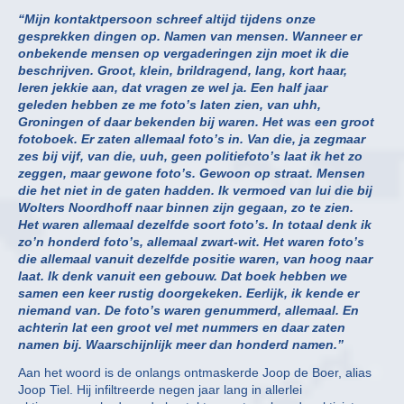
“Mijn kontaktpersoon schreef altijd tijdens onze
gesprekken dingen op. Namen van mensen. Wanneer er
onbekende mensen op vergaderingen zijn moet ik die
beschrijven. Groot, klein, brildragend, lang, kort haar,
leren jekkie aan, dat vragen ze wel ja. Een half jaar
geleden hebben ze me foto’s laten zien, van uhh,
Groningen of daar bekenden bij waren. Het was een groot
fotoboek. Er zaten allemaal foto’s in. Van die, ja zegmaar
zes bij vijf, van die, uuh, geen politiefoto’s laat ik het zo
zeggen, maar gewone foto’s. Gewoon op straat. Mensen
die het niet in de gaten hadden. Ik vermoed van lui die bij
Wolters Noordhoff naar binnen zijn gegaan, zo te zien.
Het waren allemaal dezelfde soort foto’s. In totaal denk ik
zo’n honderd foto’s, allemaal zwart-wit. Het waren foto’s
die allemaal vanuit dezelfde positie waren, van hoog naar
laat. Ik denk vanuit een gebouw. Dat boek hebben we
samen een keer rustig doorgekeken. Eerlijk, ik kende er
niemand van. De foto’s waren genummerd, allemaal. En
achterin lat een groot vel met nummers en daar zaten
namen bij. Waarschijnlijk meer dan honderd namen.”
Aan het woord is de onlangs ontmaskerde Joop de Boer, alias
Joop Tiel. Hij infiltreerde negen jaar lang in allerlei