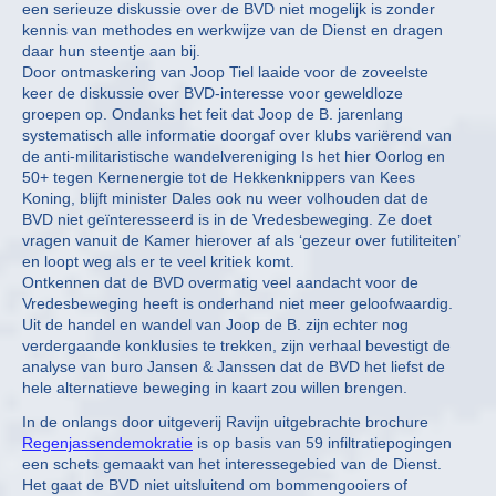
een serieuze diskussie over de BVD niet mogelijk is zonder
kennis van methodes en werkwijze van de Dienst en dragen
daar hun steentje aan bij.
Door ontmaskering van Joop Tiel laaide voor de zoveelste
keer de diskussie over BVD-interesse voor geweldloze
groepen op. Ondanks het feit dat Joop de B. jarenlang
systematisch alle informatie doorgaf over klubs variërend van
de anti-militaristische wandelvereniging Is het hier Oorlog en
50+ tegen Kernenergie tot de Hekkenknippers van Kees
Koning, blijft minister Dales ook nu weer volhouden dat de
BVD niet geïnteresseerd is in de Vredesbeweging. Ze doet
vragen vanuit de Kamer hierover af als ‘gezeur over futiliteiten’
en loopt weg als er te veel kritiek komt.
Ontkennen dat de BVD overmatig veel aandacht voor de
Vredesbeweging heeft is onderhand niet meer geloofwaardig.
Uit de handel en wandel van Joop de B. zijn echter nog
verdergaande konklusies te trekken, zijn verhaal bevestigt de
analyse van buro Jansen & Janssen dat de BVD het liefst de
hele alternatieve beweging in kaart zou willen brengen.
In de onlangs door uitgeverij Ravijn uitgebrachte brochure
Regenjassendemokratie
is op basis van 59 infiltratiepogingen
een schets gemaakt van het interessegebied van de Dienst.
Het gaat de BVD niet uitsluitend om bommengooiers of