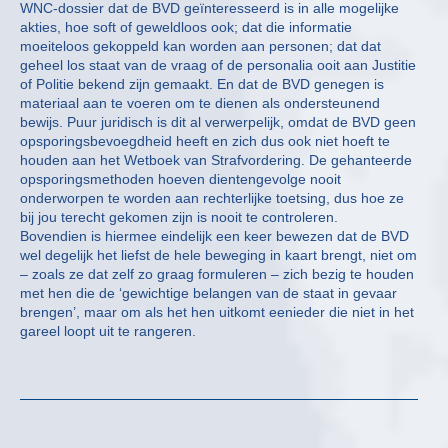
WNC-dossier dat de BVD geïnteresseerd is in alle mogelijke
akties, hoe soft of geweldloos ook; dat die informatie
moeiteloos gekoppeld kan worden aan personen; dat dat
geheel los staat van de vraag of de personalia ooit aan Justitie
of Politie bekend zijn gemaakt. En dat de BVD genegen is
materiaal aan te voeren om te dienen als ondersteunend
bewijs. Puur juridisch is dit al verwerpelijk, omdat de BVD geen
opsporingsbevoegdheid heeft en zich dus ook niet hoeft te
houden aan het Wetboek van Strafvordering. De gehanteerde
opsporingsmethoden hoeven dientengevolge nooit
onderworpen te worden aan rechterlijke toetsing, dus hoe ze
bij jou terecht gekomen zijn is nooit te controleren.
Bovendien is hiermee eindelijk een keer bewezen dat de BVD
wel degelijk het liefst de hele beweging in kaart brengt, niet om
– zoals ze dat zelf zo graag formuleren – zich bezig te houden
met hen die de ‘gewichtige belangen van de staat in gevaar
brengen’, maar om als het hen uitkomt eenieder die niet in het
gareel loopt uit te rangeren.