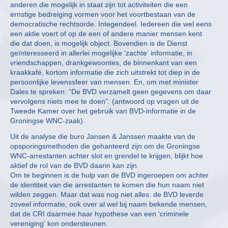
anderen die mogelijk in staat zijn tot activiteiten die een
ernstige bedreiging vormen voor het voortbestaan van de
democratische rechtsorde. Integendeel. Iedereen die wel eens
een aktie voert of op de een of andere manier mensen kent
die dat doen, is mogelijk object. Bovendien is de Dienst
geïnteresseerd in allerlei mogelijke ‘zachte’ informatie, in
vriendschappen, drankgewoontes, de binnenkant van een
kraakkafé, kortom informatie die zich uitstrekt tot diep in de
persoonlijke levenssfeer van mensen. En, om met minister
Dales te spreken: “De BVD verzamelt geen gegevens om daar
vervolgens niets mee te doen”. (antwoord op vragen uit de
Tweede Kamer over het gebruik van BVD-informatie in de
Groningse WNC-zaak).
Uit de analyse die buro Jansen & Janssen maakte van de
opsporingsmethoden die gehanteerd zijn om de Groningse
WNC-arrestanten achter slot en grendel te krijgen, blijkt hoe
aktief de rol van de BVD daarin kan zijn.
Om te beginnen is de hulp van de BVD ingeroepen om achter
de identiteit van die arrestanten te komen die hun naam niet
wilden zeggen. Maar dat was nog niet alles: de BVD leverde
zoveel informatie, ook over al wel bij naam bekende mensen,
dat de CRI daarmee haar hypothese van een ‘criminele
vereniging’ kon ondersteunen.