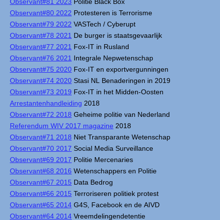
Observant#81 2023
Politie Black Box
Observant#80 2022
Protesteren is Terrorisme
Observant#79 2022
VASTech / Cyberupt
Observant#78 2021
De burger is staatsgevaarlijk
Observant#77 2021
Fox-IT in Rusland
Observant#76 2021
Integrale Nepwetenschap
Observant#75 2020
Fox-IT en exportvergunningen
Observant#74 2020
Stasi NL Benaderingen in 2019
Observant#73 2019
Fox-IT in het Midden-Oosten
Arrestantenhandleiding
2018
Observant#72 2018
Geheime politie van Nederland
Referendum WIV 2017 magazine
2018
Observant#71 2018
Niet Transparante Wetenschap
Observant#70 2017
Social Media Surveillance
Observant#69 2017
Politie Mercenaries
Observant#68 2016
Wetenschappers en Politie
Observant#67 2015
Data Bedrog
Observant#66 2015
Terroriseren politiek protest
Observant#65 2014
G4S, Facebook en de AIVD
Observant#64 2014
Vreemdelingendetentie