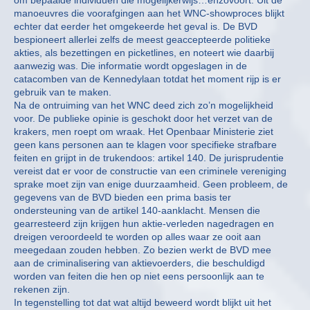
manoeuvres die voorafgingen aan het WNC-showproces blijkt
echter dat eerder het omgekeerde het geval is. De BVD
bespioneert allerlei zelfs de meest geaccepteerde politieke
akties, als bezettingen en picketlines, en noteert wie daarbij
aanwezig was. Die informatie wordt opgeslagen in de
catacomben van de Kennedylaan totdat het moment rijp is er
gebruik van te maken.
Na de ontruiming van het WNC deed zich zo’n mogelijkheid
voor. De publieke opinie is geschokt door het verzet van de
krakers, men roept om wraak. Het Openbaar Ministerie ziet
geen kans personen aan te klagen voor specifieke strafbare
feiten en grijpt in de trukendoos: artikel 140. De jurisprudentie
vereist dat er voor de constructie van een criminele vereniging
sprake moet zijn van enige duurzaamheid. Geen probleem, de
gegevens van de BVD bieden een prima basis ter
ondersteuning van de artikel 140-aanklacht. Mensen die
gearresteerd zijn krijgen hun aktie-verleden nagedragen en
dreigen veroordeeld te worden op alles waar ze ooit aan
meegedaan zouden hebben. Zo bezien werkt de BVD mee
aan de criminalisering van aktievoerders, die beschuldigd
worden van feiten die hen op niet eens persoonlijk aan te
rekenen zijn.
In tegenstelling tot dat wat altijd beweerd wordt blijkt uit het